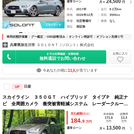
24,500
通常ローン
月々
円
年式
2017年
走行
8.2万km
車検
2026年12月
排気
3500cc
整備
法定整備付
修復
なし
保証
保証無
車両状態評価書
グー鑑定
OBD診断済み
オンライン商談可
オプション見積り可
兵庫県加古川市
ＳＯＬＯＮＴ（ソロント）株式会社
お気に入り
まずは在庫確認・見積依頼
無料通話でお問い合わせ
11人
今あなたの他に
が見ています
日産
UP
スカイライン ３５０ＧＴ ハイブリッド タイプＰ 純正ナ
ビ 全周囲カメラ 衝突被害軽減システム レーダークルー
ズ 禁煙車 レザーシート ドラレコ コーナーセンサー ス
支払総額
(税込)
本体価格
諸費用
マートキー ＬＥＤヘッド ビルトインＥＴＣ 純正１７イン
171.6
13.3
184.
9
万円
万円
万円
チアルミ 車線逸脱警報
13,500
通常ローン
月々
円