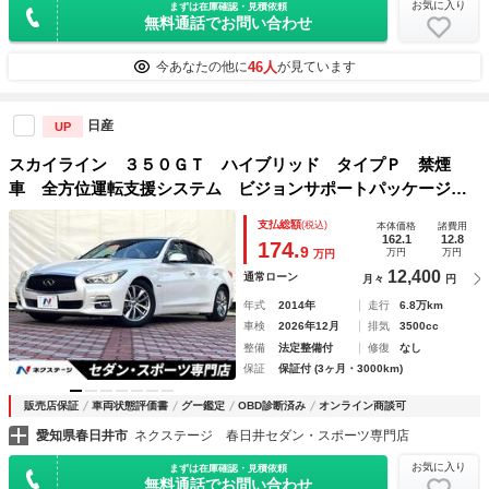
お気に入り
まずは在庫確認・見積依頼
無料通話でお問い合わせ
46人
今あなたの他に
が見ています
日産
UP
スカイライン ３５０ＧＴ ハイブリッド タイプＰ 禁煙
車 全方位運転支援システム ビジョンサポートパッケージ
黒革 シートヒーター シートメモリ パワーシート ＬＥＤ
支払総額
(税込)
本体価格
諸費用
ヘッド デユアルオートエアコン スマートキー 革巻きステ
162.1
12.8
174.
9
万円
万円
万円
アリング
12,400
通常ローン
月々
円
年式
2014年
走行
6.8万km
車検
2026年12月
排気
3500cc
整備
法定整備付
修復
なし
保証
保証付 (3ヶ月・3000km)
販売店保証
車両状態評価書
グー鑑定
OBD診断済み
オンライン商談可
愛知県春日井市
ネクステージ 春日井セダン・スポーツ専門店
お気に入り
まずは在庫確認・見積依頼
無料通話でお問い合わせ