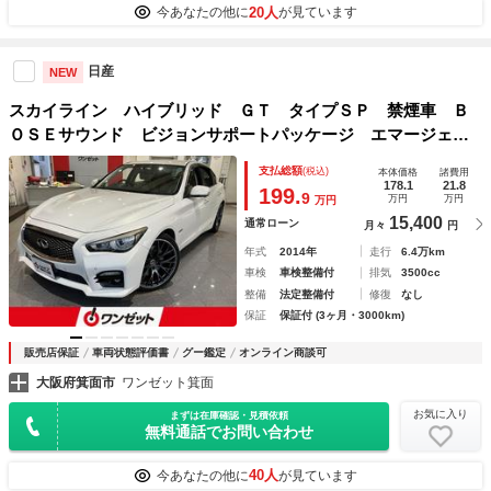
20人
今あなたの他に
が見ています
日産
NEW
スカイライン ハイブリッド ＧＴ タイプＳＰ 禁煙車 Ｂ
ＯＳＥサウンド ビジョンサポートパッケージ エマージェン
シーブレーキ アラウンドビューモニター レーダークルー
支払総額
(税込)
本体価格
諸費用
ズ クリアランスソナー ＬＥＤヘッドライト ブラインドス
178.1
21.8
199.
9
万円
万円
万円
ポットモニター メーカー
15,400
通常ローン
月々
円
年式
2014年
走行
6.4万km
車検
車検整備付
排気
3500cc
整備
法定整備付
修復
なし
保証
保証付 (3ヶ月・3000km)
販売店保証
車両状態評価書
グー鑑定
オンライン商談可
大阪府箕面市
ワンゼット箕面
お気に入り
まずは在庫確認・見積依頼
無料通話でお問い合わせ
40人
今あなたの他に
が見ています