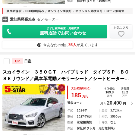
保証
保証付 (1ヶ月・1000km)
販売店保証
OBD診断済み
オンライン商談可
オプション見積り可
ローン仮審査
愛知県尾張旭市
ゼノモーター
お気に入り
まずは在庫確認・見積依頼
無料通話でお問い合わせ
36人
今あなたの他に
が見ています
日産
UP
スカイライン ３５０ＧＴ ハイブリッド タイプＳＰ ＢＯ
ＳＥサウンド／黒本革電動メモリーシート／シートヒーター／
デジタルインナーミラー／エマージェンシーブレーキ／インテ
支払総額
(税込)
本体価格
諸費用
リジェントクルコン／フロント＆バックソナー／ＢＳＩ／ＢＣ
169.8
15.2
185
万円
万円
万円
Ｉ／アラウンドビューモニター
20,400
通常ローン
月々
円
年式
2014年
走行
3.7万km
車検
2027年6月
排気
3500cc
整備
法定整備無
修復
なし
保証
保証付 (1ヶ月・走行無制限)