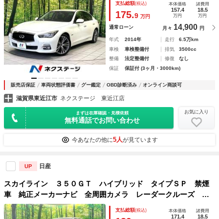
支払総額
(税込)
本体価格
諸費用
煙 黒革シート ＬＥＤヘッドライト 革巻きステアリング
157.4
18.5
175.
9
万円
万円
万円
Ｂｌｕｅｔｏｏｔｈ
14,900
通常ローン
月々
円
年式
2014年
走行
6.5万km
車検
車検整備付
排気
3500cc
整備
法定整備付
修復
なし
保証
保証付 (3ヶ月・3000km)
販売店保証
車両状態評価書
グー鑑定
OBD診断済み
オンライン商談可
滋賀県東近江市
ネクステージ 東近江店
お気に入り
まずは在庫確認・見積依頼
無料通話でお問い合わせ
5人
今あなたの他に
が見ています
日産
UP
スカイライン ３５０ＧＴ ハイブリッド タイプＳＰ 禁煙
車 純正メーカーナビ 全周囲カメラ レーダークルーズ シ
ートヒーター パワーシート コーナーセンサー ＬＥＤヘッ
支払総額
(税込)
本体価格
諸費用
ド スマートキー ＥＴＣ 純正１９インチアルミ オートハ
171.4
18.5