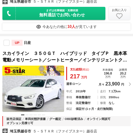
埼玉県越谷市
５－ＳＴＡＲ（ファイブスター）越谷店
お気に入り
まずは在庫確認・見積依頼
無料通話でお問い合わせ
10人
今あなたの他に
が見ています
日産
UP
スカイライン ３５０ＧＴ ハイブリッド タイプＰ 黒本革
電動メモリーシート／シートヒーター／インテリジェントクル
コン／フロント＆バックソナー／レーンアシスト／ＢＳＩ／Ｂ
支払総額
(税込)
本体価格
諸費用
ＵＩ／ハイビームアシスト／アラウンドビューモニター／純正
196.8
20.2
217
万円
万円
万円
ナビ／ＬＥＤオートライト
23,900
通常ローン
月々
円
年式
2018年
走行
7.1万km
車検
車検整備付
排気
3500cc
整備
法定整備付
修復
なし
保証
保証付 (1ヶ月・走行無制限)
販売店保証
車両状態評価書
グー鑑定
OBD診断済み
オンライン商談可
オプション見積り可
埼玉県越谷市
５－ＳＴＡＲ（ファイブスター）越谷店