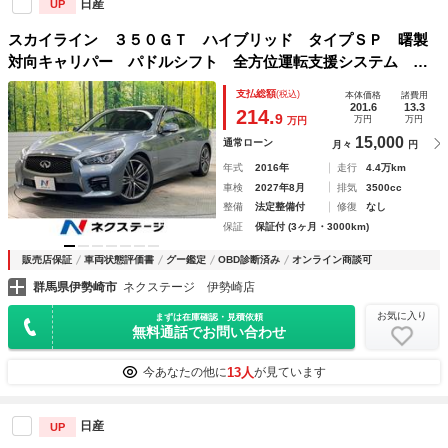
日産
UP
スカイライン ３５０ＧＴ ハイブリッド タイプＳＰ 曙製
対向キャリパー パドルシフト 全方位運転支援システム 純
正１９インチアルミホイール 禁煙車 ＬＥＤヘッドライト
支払総額
(税込)
本体価格
諸費用
メーカー８型ＳＤナビ ＥＴＣ フルセグ Ｂｌｕｅｔｏｏｔ
201.6
13.3
214.
9
万円
万円
万円
ｈ スマートキー
15,000
通常ローン
月々
円
年式
2016年
走行
4.4万km
車検
2027年8月
排気
3500cc
整備
法定整備付
修復
なし
保証
保証付 (3ヶ月・3000km)
販売店保証
車両状態評価書
グー鑑定
OBD診断済み
オンライン商談可
群馬県伊勢崎市
ネクステージ 伊勢崎店
お気に入り
まずは在庫確認・見積依頼
無料通話でお問い合わせ
13人
今あなたの他に
が見ています
日産
UP