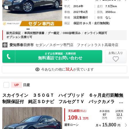
年式
2014年
走行
7.9万km
車検
2027年4月
排気
3500cc
整備
法定整備付
修復
なし
保証
保証付 (6ヶ月・走行無制限)
販売店保証
車両状態評価書
グー鑑定
OBD診断済み
オンライン商談可
オプション見積り可
愛知県春日井市
セダン／スポーツ専門店 ファイントラスト高蔵寺店
お気に入り
まずは在庫確認・見積依頼
無料通話でお問い合わせ
32人
今あなたの他に
が見ています
日産
UP
スカイライン ３５０ＧＴ ハイブリッド ６ヶ月走行距離無
制限保証付 純正ＳＤナビ フルセグＴＶ バックカメラ Ｅ
ＴＣ ハーフレザーシート ＬＥＤヘッドライト Ｂｌｕｅｔ
支払総額
(税込)
本体価格
諸費用
ｏｏｔｈ クルーズコントロール 禁煙車 １８インチアルミ
97
12.1
109.
1
万円
万円
万円
ホイール
15,800
通常ローン
月々
円