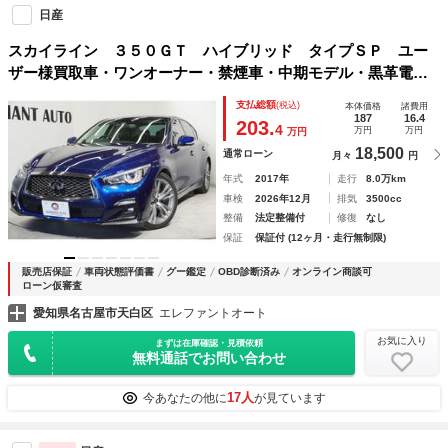
日産
スカイライン ３５０ＧＴ ハイブリッド タイプＳＰ ユー
ザー様買取車・ワンオーナー・禁煙車・中期モデル・黒革電動
シート・全方位モニター・純正ナビ・純正１９インチアルミホ
支払総額
(税込)
本体価格
諸費用
イール・レーダークルーズ・地デジ・Ｂｌｕｅｔｏｏｔｈ・３
187
16.4
203.
4
万円
万円
万円
６０度ドラレコ・対向ブレーキ
18,500
通常ローン
月々
円
年式
2017年
走行
8.0万km
車検
2026年12月
排気
3500cc
整備
法定整備付
修復
なし
保証
保証付 (12ヶ月・走行無制限)
販売店保証
車両状態評価書
グー鑑定
OBD診断済み
オンライン商談可
ローン仮審査
愛知県名古屋市天白区
エレファントオート
お気に入り
まずは在庫確認・見積依頼
無料通話でお問い合わせ
17人
今あなたの他に
が見ています