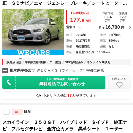
正 ＳＤナビ／エマージェンシーブレーキ／シートヒーター／
アラウンドビューモニター／車線逸脱防止支援システム／シー
支払総額
(税込)
本体価格
諸費用
ト 合皮／ドライブレコーダー 社外／ヘッドランプ ＬＥＤ
165.6
12.3
177.
9
万円
万円
万円
16,700
通常ローン
月々
円
年式
2014年
走行
2.0万km
車検
2027年2月
排気
3500cc
整備
法定整備付
修復
なし
保証
保証付 (1ヶ月・1000km)
販売店保証
車両状態評価書
グー鑑定
OBD診断済み
オンライン商談可
栃木県宇都宮市
ＷＥＣＡＲＳ（ウィーカーズ）宇都宮南店
お気に入り
まずは在庫確認・見積依頼
無料通話でお問い合わせ
17人
今あなたの他に
が見ています
日産
UP
スカイライン ３５０ＧＴ ハイブリッド タイプＰ 純正ナ
ビ フルセグテレビ 全方位カメラ 黒革シート ユーザー買