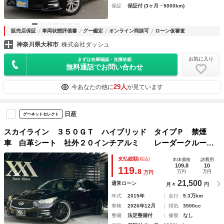
保証
保証付 (3ヶ月・5000km)
販売店保証
車両状態評価書
グー鑑定
オンライン商談可
ローン仮審査
神奈川県大和市
株式会社ダッシュ
お気に入り
まずは在庫確認・見積依頼
無料通話でお問い合わせ
29人
今あなたの他に
が見ています
日産
グーネットセレクト
スカイライン ３５０ＧＴ ハイブリッド タイプＰ 禁煙
車 白革シート 社外２０インチアルミ レーダークルーズ
コントロール パワーシート シートヒーター アラウンドビ
支払総額
(税込)
本体価格
諸費用
ューモニター フルセグＴＶ Ｂｌｕｅｔｏｏｔｈ スマート
109.8
10
119.
8
万円
万円
万円
キー Ｐスタート ＢＳＭ
21,500
通常ローン
月々
円
年式
2015年
走行
9.3万km
車検
2026年12月
排気
3500cc
整備
法定整備付
修復
なし