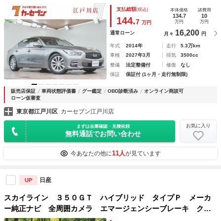
取 社外フロントドライブレコーダー 運転席シートメモリー
支払総額
(税込)
本体価格
諸費用
付き 純正フロアマット Ｂｌｕｅｔｏｏｔｈ クルーズコン
134.7
10
144.
7
万円
万円
万円
トロール ＥＴＣ
16,200
通常ローン
月々
円
年式
2014年
走行
5.3万km
車検
2027年3月
排気
3500cc
整備
法定整備付
修復
なし
保証
保証付 (1ヶ月・走行無制限)
販売店保証
車両状態評価書
グー鑑定
OBD診断済み
オンライン商談可
ローン仮審査
東京都江戸川区
カーセブン江戸川店
お気に入り
まずは在庫確認・見積依頼
無料通話でお問い合わせ
11人
今あなたの他に
が見ています
日産
UP
スカイライン ３５０ＧＴ ハイブリッド タイプＰ メーカ
ー純正ナビ 全周囲カメラ エマージェンシーブレーキ クル
ーズコントロール メモリー機能付パワーシート ＥＴＣ 禁