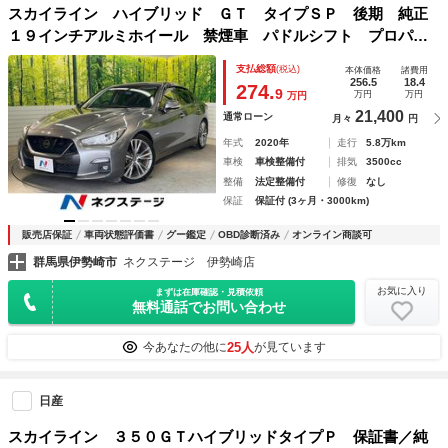
スカイライン ハイブリッド ＧＴ タイプＳＰ 後期 純正
１９インチアルミホイール 禁煙車 パドルシフト プロパイ
ロット２．０ メーカー８型ナビ 全方位カメラ 黒革シー
支払総額
(税込)
本体価格
諸費用
ト メモリ付きパワーシート ＬＥＤヘッドライト ヘッドア
256.5
18.4
274.
9
万円
万円
万円
ップディスプレイ
21,400
通常ローン
月々
円
年式
2020年
走行
5.8万km
車検
車検整備付
排気
3500cc
整備
法定整備付
修復
なし
保証
保証付 (3ヶ月・3000km)
販売店保証
車両状態評価書
グー鑑定
OBD診断済み
オンライン商談可
群馬県伊勢崎市
ネクステージ 伊勢崎店
お気に入り
まずは在庫確認・見積依頼
無料通話でお問い合わせ
25人
今あなたの他に
が見ています
日産
スカイライン ３５０ＧＴハイブリッドタイプＰ 保証書／純