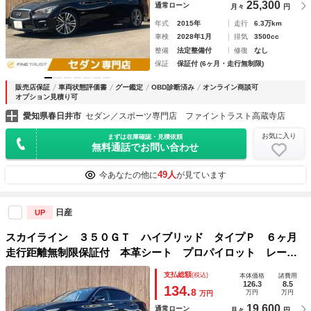
25,300
通常ローン
月々
円
年式
2015年
走行
6.3万km
車検
2028年1月
排気
3500cc
整備
法定整備付
修復
なし
保証
保証付 (6ヶ月・走行無制限)
販売店保証
車両状態評価書
グー鑑定
OBD診断済み
オンライン商談可
オプション見積り可
愛知県春日井市
セダン／スポーツ専門店 ファイントラスト高蔵寺店
お気に入り
まずは在庫確認・見積依頼
無料通話でお問い合わせ
49人
今あなたの他に
が見ています
日産
UP
スカイライン ３５０ＧＴ ハイブリッド タイプＰ ６ヶ月
走行距離無制限保証付 本革シート プロパイロット レーダ
ークルーズコントロール 純正ＳＤナビ バックカメラ フル
支払総額
(税込)
本体価格
諸費用
セグＴＶ Ｂｌｕｅｔｏｏｔｈ ＬＥＤヘッドライト シート
126.3
8.5
134.
8
万円
万円
万円
ヒーター パワーシート
19,600
通常ローン
月々
円