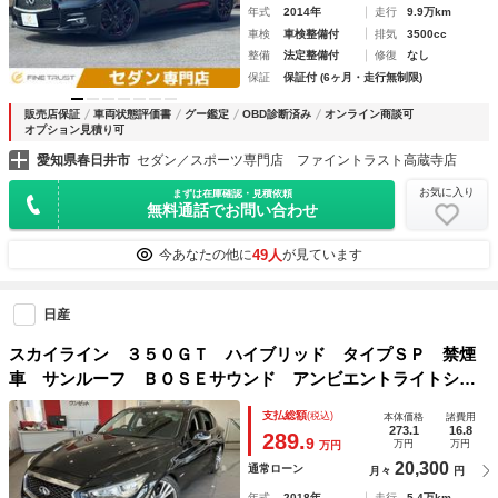
年式
2014年
走行
9.9万km
車検
車検整備付
排気
3500cc
整備
法定整備付
修復
なし
保証
保証付 (6ヶ月・走行無制限)
販売店保証
車両状態評価書
グー鑑定
OBD診断済み
オンライン商談可
オプション見積り可
愛知県春日井市
セダン／スポーツ専門店 ファイントラスト高蔵寺店
お気に入り
まずは在庫確認・見積依頼
無料通話でお問い合わせ
49人
今あなたの他に
が見ています
日産
スカイライン ３５０ＧＴ ハイブリッド タイプＳＰ 禁煙
車 サンルーフ ＢＯＳＥサウンド アンビエントライトシス
テム エマージェンシーブレーキ アラウンドビューモニタ
支払総額
(税込)
本体価格
諸費用
ー レーダークルーズ クリアランスソナー ＬＥＤヘッドラ
273.1
16.8
289.
9
万円
万円
万円
イト メーカーナビゲーション
20,300
通常ローン
月々
円
年式
2018年
走行
5.4万km