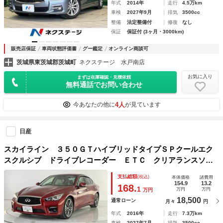
年式
2014年
走行
4.5万km
車検
2027年9月
排気
3500cc
整備
法定整備付
修復
なし
保証
保証付 (3ヶ月・3000km)
販売店保証
車両状態評価書
グー鑑定
オンライン商談可
茨城県東茨城郡茨城町
ネクステージ 水戸南店
お気に入り
まずは在庫確認・見積依頼
無料通話でお問い合わせ
4人
今あなたの他に
が見ています
日産
スカイライン ３５０ＧＴハイブリッドタイプＳＰクールエク
スクルシブ ドライブレコーダー ＥＴＣ クリアランスソナ
ー オートクルーズコントロール 衝突被害軽減システム 全
支払総額
(税込)
本体価格
諸費用
周囲カメラ ナビ アルミホイール オートライト ＬＥＤヘ
154.9
13.2
168.
1
万円
万円
万円
ッドランプ ＡＴ シートヒーター
18,500
通常ローン
月々
円
年式
2016年
走行
7.3万km
車検
2027年7月
排気
3500cc