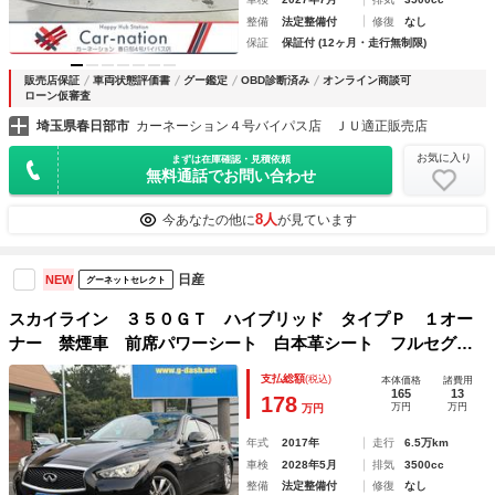
整備
法定整備付
修復
なし
保証
保証付 (12ヶ月・走行無制限)
販売店保証
車両状態評価書
グー鑑定
OBD診断済み
オンライン商談可
ローン仮審査
埼玉県春日部市
カーネーション４号バイパス店 ＪＵ適正販売店
お気に入り
まずは在庫確認・見積依頼
無料通話でお問い合わせ
8人
今あなたの他に
が見ています
日産
NEW
グーネットセレクト
スカイライン ３５０ＧＴ ハイブリッド タイプＰ １オー
ナー 禁煙車 前席パワーシート 白本革シート フルセグナ
ビ アラウドビューモニター ＥＴＣ ドラレコ インテリキ
支払総額
(税込)
本体価格
諸費用
ー＆プッシュスタート シートヒーター 追従式クルーズコン
165
13
178
万円
万円
万円
トロール 取説記録簿
年式
2017年
走行
6.5万km
車検
2028年5月
排気
3500cc
整備
法定整備付
修復
なし