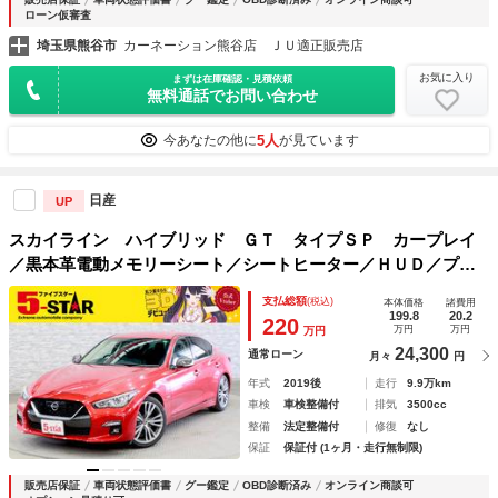
ローン仮審査
埼玉県熊谷市
カーネーション熊谷店 ＪＵ適正販売店
お気に入り
まずは在庫確認・見積依頼
無料通話でお問い合わせ
5人
今あなたの他に
が見ています
日産
UP
スカイライン ハイブリッド ＧＴ タイプＳＰ カープレイ
／黒本革電動メモリーシート／シートヒーター／ＨＵＤ／プロ
パイロット２．０／エマージェンシーブレーキ／インテリジェ
支払総額
(税込)
本体価格
諸費用
ントクルコン／ハイビームアシスト／アラウンドビューモニタ
199.8
20.2
220
万円
万円
万円
ー／純正ナビ
24,300
通常ローン
月々
円
年式
2019後
走行
9.9万km
車検
車検整備付
排気
3500cc
整備
法定整備付
修復
なし
保証
保証付 (1ヶ月・走行無制限)
販売店保証
車両状態評価書
グー鑑定
OBD診断済み
オンライン商談可