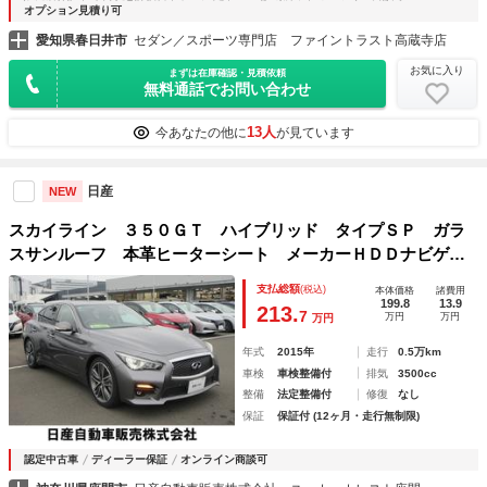
オプション見積り可
愛知県春日井市
セダン／スポーツ専門店 ファイントラスト高蔵寺店
お気に入り
まずは在庫確認・見積依頼
無料通話でお問い合わせ
13人
今あなたの他に
が見ています
日産
NEW
スカイライン ３５０ＧＴ ハイブリッド タイプＳＰ ガラ
スサンルーフ 本革ヒーターシート メーカーＨＤＤナビゲー
ション アラウンドビューモニター ＥＴＣ オートクルーズ
支払総額
(税込)
本体価格
諸費用
コントロール ＢＯＳＥサウンド 前後ドライブレコーダー
199.8
13.9
213.
7
万円
万円
万円
年式
2015年
走行
0.5万km
車検
車検整備付
排気
3500cc
整備
法定整備付
修復
なし
保証
保証付 (12ヶ月・走行無制限)
認定中古車
ディーラー保証
オンライン商談可