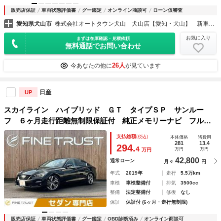
販売店保証
車両状態評価書
グー鑑定
オンライン商談可
ローン仮審査
愛知県犬山市
株式会社オートタウン犬山 犬山店【愛知・犬山】 新車／中古車販売 スズキ・ダイハツ 認証指定工場
お気に入り
まずは在庫確認・見積依頼
無料通話でお問い合わせ
26人
今あなたの他に
が見ています
日産
UP
スカイライン ハイブリッド ＧＴ タイプＳＰ サンルー
フ ６ヶ月走行距離無制限保証付 純正メモリーナビ フルセ
グ アラウンドビューモニター ＥＴＣ２．０ 黒本革シー
支払総額
(税込)
本体価格
諸費用
ト 衝突軽減ブレーキ レーダークルーズコントロール シー
281
13.4
294.
4
万円
万円
万円
トヒーター 盗難防止装置
42,800
通常ローン
月々
円
年式
2019年
走行
5.5万km
車検
車検整備付
排気
3500cc
整備
法定整備付
修復
なし
保証
保証付 (6ヶ月・走行無制限)
販売店保証
車両状態評価書
グー鑑定
OBD診断済み
オンライン商談可