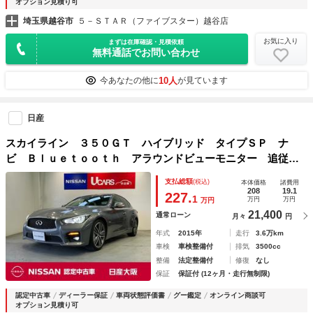
オプション見積り可
埼玉県越谷市
５－ＳＴＡＲ（ファイブスター）越谷店
お気に入り
まずは在庫確認・見積依頼
無料通話でお問い合わせ
10人
今あなたの他に
が見ています
日産
スカイライン ３５０ＧＴ ハイブリッド タイプＳＰ ナ
ビ Ｂｌｕｅｔｏｏｔｈ アラウンドビューモニター 追従ク
ルコン シートヒーター
支払総額
(税込)
本体価格
諸費用
208
19.1
227.
1
万円
万円
万円
21,400
通常ローン
月々
円
年式
2015年
走行
3.6万km
車検
車検整備付
排気
3500cc
整備
法定整備付
修復
なし
保証
保証付 (12ヶ月・走行無制限)
認定中古車
ディーラー保証
車両状態評価書
グー鑑定
オンライン商談可
オプション見積り可