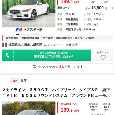
189.
9
万円
万円
万円
イビーム オートエアコン
13,500
通常ローン
月々
円
年式
2014年
走行
6.7万km
車検
車検整備付
排気
3500cc
整備
法定整備付
修復
なし
保証
保証付 (3ヶ月・3000km)
販売店保証
車両状態評価書
グー鑑定
OBD診断済み
オンライン商談可
福岡県北九州市八幡西区
ネクステージ 八幡西店
お気に入り
まずは在庫確認・見積依頼
無料通話でお問い合わせ
8人
今あなたの他に
が見ています
日産
UP
スカイライン ３５０ＧＴ ハイブリッド タイプＳＰ 純正
ＴＶナビ ＢＯＳＥサウンドシステム アラウンドビューモニ
ター インテリジェントクルーズ クリアランスソナー エマ
支払総額
(税込)
本体価格
諸費用
ージェンシーブレーキ 車線逸脱警報 純正１９インチＡＷ
179.7
10.2
189.
9
万円
万円
万円
シートヒーター 予備キーレス