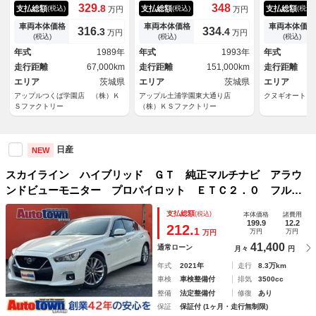
ストゲート ファイナルスピー
仕様 純正５速 ガンメタ新規
ン カロッツ
329.
348
8
支払総額
支払総額
支払総額
(税込)
(税込)
(税込)
万円
万円
ド１７インチＡＷ 前置きイン
全塗装 Ｄ．ｓｐｅｅｄカーボ
ヤー
タークーラー 社外マフラー
ンボンネット ＧＴ－Ｒ風フロ
車両本体価格
車両本体価格
車両本体価格
316.
334.
3
4
万円
万円
ＢＬＩＴＺエアクリーナー タ
ントバンパー ＧＴ－Ｒ純正リ
(税込)
(税込)
(税込)
ワーバー
アスポイラー ボルクレーシン
年式
1989年
年式
1993年
年式
グＧｒ．ＡＶ１７インチＡＷ
走行距離
67,000km
走行距離
151,000km
走行距離
ＨＫＳアーシング ＥＴＣ
エリア
茨城県
エリア
茨城県
エリア
アップルつくば学園店 （株）Ｋ
アップル土浦学園東大通り店
クヌギオート
Ｓファクトリー
（株）ＫＳファクトリー
日産
NEW
スカイライン ハイブリッド ＧＴ 純正マルチナビ アラウ
ンドビューモニター プロパイロット ＥＴＣ２．０ フルセ
グＴＶ ＣＤ・ＤＶＤ Ｂｌｕｅｔｏｏｔｈオーディオ 追従
支払総額
(税込)
本体価格
諸費用
レーダークルーズ ＬＥＤヘッドライト 電動リアゲート
199.9
12.2
212.
1
万円
万円
万円
41,400
通常ローン
月々
円
年式
2021年
走行
8.3万km
車検
車検整備付
排気
3500cc
整備
法定整備付
修復
あり
保証
保証付 (1ヶ月・走行無制限)