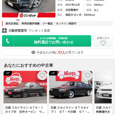
車検
2027年12月
排気
3500cc
整備
法定整備付
修復
なし
保証
保証付 (3ヶ月・3000km)
販売店保証
車両状態評価書
グー鑑定
オンライン商談可
大阪府箕面市
ワンゼット箕面
お気に入り
まずは在庫確認・見積依頼
無料通話でお問い合わせ
57人
今あなたの他に
が見ています
あなたにおすすめの中古車
UP
UP
日産 スカイライン ＧＴＳ－ｔ
日産 スカイライン ＧＴＳタイ
日産 スカイラ
タイプＭ 社外タービン ウエ
プＪ ＧＴ－Ｒ仕様 ＧＴ－Ｒ
検整備付き 