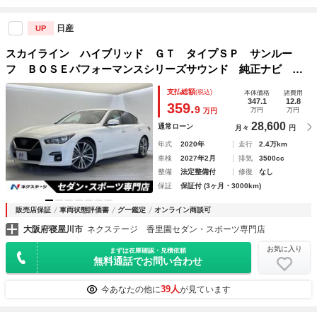
日産
UP
スカイライン ハイブリッド ＧＴ タイプＳＰ サンルー
フ ＢＯＳＥパフォーマンスシリーズサウンド 純正ナビ ア
ラウンドビューモニター インテリジェントクルーズコントロ
支払総額
(税込)
本体価格
諸費用
ール 黒革シート シートヒーター メモリー付パワーシー
347.1
12.8
359.
9
万円
万円
万円
ト ＬＥＤヘッドライト
28,600
通常ローン
月々
円
年式
2020年
走行
2.4万km
車検
2027年2月
排気
3500cc
整備
法定整備付
修復
なし
保証
保証付 (3ヶ月・3000km)
販売店保証
車両状態評価書
グー鑑定
オンライン商談可
大阪府寝屋川市
ネクステージ 香里園セダン・スポーツ専門店
お気に入り
まずは在庫確認・見積依頼
無料通話でお問い合わせ
39人
今あなたの他に
が見ています