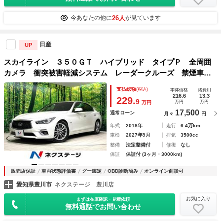
26人
今あなたの他に
が見ています
日産
UP
スカイライン ３５０ＧＴ ハイブリッド タイプＰ 全周囲
カメラ 衝突被害軽減システム レーダークルーズ 禁煙車
レザーシート ドラレコ コーナーセンサー ＬＥＤヘッド
支払総額
(税込)
本体価格
諸費用
ビルトインＥＴＣ 純正１８インチアルミ オートライト オ
216.6
13.3
229.
9
万円
万円
万円
ートエアコン
17,500
通常ローン
月々
円
年式
2018年
走行
6.4万km
車検
2027年9月
排気
3500cc
整備
法定整備付
修復
なし
保証
保証付 (3ヶ月・3000km)
販売店保証
車両状態評価書
グー鑑定
OBD診断済み
オンライン商談可
愛知県豊川市
ネクステージ 豊川店
お気に入り
まずは在庫確認・見積依頼
無料通話でお問い合わせ