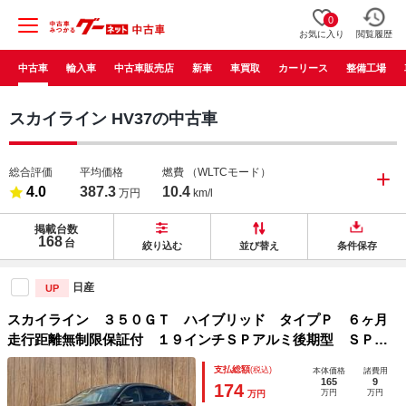
0
お気に入り
閲覧履歴
中古車
輸入車
中古車販売店
新車
車買取
カーリース
整備工場
スカイライン HV37の中古車
総合評価
平均価格
燃費
（WLTCモード）
4.0
387.3
10.4
万円
km/l
掲載台数
168
台
絞り込む
並び替え
条件保存
日産
UP
スカイライン ３５０ＧＴ ハイブリッド タイプＰ ６ヶ月
走行距離無制限保証付 １９インチＳＰアルミ後期型 ＳＰバ
ンパー 純正ＳＤナビ フルセグ 全方位カメラ ＥＴＣ 本
支払総額
(税込)
本体価格
諸費用
革シート スマートキー レーダークルーズ 衝突軽減ブレー
165
9
174
万円
万円
万円
キ ＢＳＭ