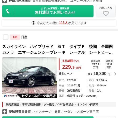
神奈川県座間市
日産自動車販売株式会社 ユーカーカレスト座間
お気に入り
まずは在庫確認・見積依頼
無料通話でお問い合わせ
113人
今あなたの他に
が見ています
日産
UP
スカイライン ハイブリッド ＧＴ タイプＰ 後期 全周囲
カメラ エマージェンシーブレーキ レークル シートヒータ
ー 黒革 純正１８インチＡＷ ＬＥＤヘッド パワーシー
支払総額
(税込)
本体価格
諸費用
ト 革巻きステアリング オートエアコン オートライト ス
217.1
12.8
229.
9
万円
万円
万円
マートキー ＥＴＣ
18,300
通常ローン
月々
円
年式
2020年
走行
5.4万km
車検
2027年1月
排気
3500cc
整備
法定整備付
修復
なし
保証
保証付 (3ヶ月・3000km)
販売店保証
車両状態評価書
グー鑑定
OBD診断済み
オンライン商談可
愛知県春日井市
ネクステージ 春日井セダン・スポーツ専門店