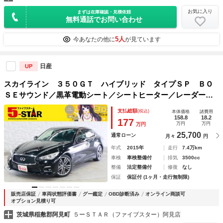
お気に入り
まずは在庫確認・見積依頼
無料通話でお問い合わせ
5人
今あなたの他に
が見ています
日産
UP
スカイライン ３５０ＧＴ ハイブリッド タイプＳＰ ＢＯ
ＳＥサウンド／黒革電動シート／シートヒーター／レーダーク
ルコン／ＰＣＳ／レーンアシスト／クリアランスソナー／ＢＳ
支払総額
(税込)
本体価格
諸費用
Ｍ／ＲＣＴＡ／ＥＴＣ／ＬＥＤオートハイビーム／純正ナビ／
158.8
18.2
177
万円
万円
万円
地デジ／全周囲カメラ
25,700
通常ローン
月々
円
年式
2015年
走行
7.4万km
車検
車検整備付
排気
3500cc
整備
法定整備付
修復
なし
保証
保証付 (1ヶ月・走行無制限)
販売店保証
車両状態評価書
グー鑑定
OBD診断済み
オンライン商談可
オプション見積り可
茨城県稲敷郡阿見町
５ーＳＴＡＲ（ファイブスター）阿見店