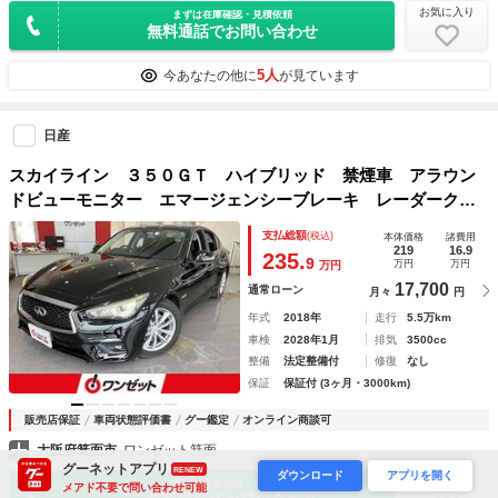
お気に入り
まずは在庫確認・見積依頼
無料通話でお問い合わせ
5人
今あなたの他に
が見ています
日産
スカイライン ３５０ＧＴ ハイブリッド 禁煙車 アラウン
ドビューモニター エマージェンシーブレーキ レーダークル
ーズ クリアンランスソナー ブラインドスポットモニター
支払総額
(税込)
本体価格
諸費用
メーカーナビゲション パワーシート クロハーフレザーシー
219
16.9
235.
9
万円
万円
万円
ト 純正１７イン
17,700
通常ローン
月々
円
年式
2018年
走行
5.5万km
車検
2028年1月
排気
3500cc
整備
法定整備付
修復
なし
保証
保証付 (3ヶ月・3000km)
販売店保証
車両状態評価書
グー鑑定
オンライン商談可
大阪府箕面市
ワンゼット箕面
グーネットアプリ
RENEW
ダウンロード
アプリを開く
お気に入り
まずは在庫確認・見積依頼
メアド不要で問い合わせ可能