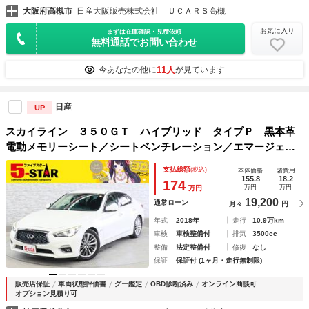
大阪府高槻市
日産大阪販売株式会社 ＵＣＡＲＳ高槻
お気に入り
まずは在庫確認・見積依頼
無料通話でお問い合わせ
11人
今あなたの他に
が見ています
日産
UP
スカイライン ３５０ＧＴ ハイブリッド タイプＰ 黒本革
電動メモリーシート／シートベンチレーション／エマージェン
シーブレーキ／インテリジェントクルコン／フロント＆バック
支払総額
(税込)
本体価格
諸費用
ソナー／レーンアシスト／ＢＳＩ／ＢＵＩ／アラウンドビュー
155.8
18.2
174
万円
万円
万円
モニター／純正ナビ
19,200
通常ローン
月々
円
年式
2018年
走行
10.9万km
車検
車検整備付
排気
3500cc
整備
法定整備付
修復
なし
保証
保証付 (1ヶ月・走行無制限)
販売店保証
車両状態評価書
グー鑑定
OBD診断済み
オンライン商談可
オプション見積り可