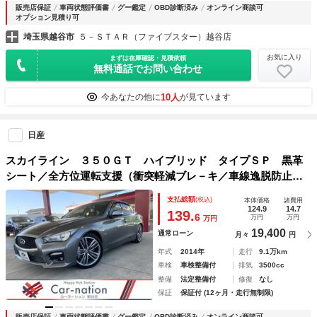
販売店保証
車両状態評価書
グー鑑定
OBD診断済み
オンライン商談可
オプション見積り可
埼玉県越谷市
５－ＳＴＡＲ（ファイブスター）越谷店
お気に入り
まずは在庫確認・見積依頼
無料通話でお問い合わせ
10人
今あなたの他に
が見ています
日産
スカイライン ３５０ＧＴ ハイブリッド タイプＳＰ 黒革
シート／全方位運転支援（衝突軽減ブレ－キ／車線逸脱防止／
後側方衝突防止／後側方車両検知／後退時衝突防止支援／レー
支払総額
(税込)
本体価格
諸費用
ダークルコン／アラウンドビューモニター／ソナー）／ハイビ
124.9
14.7
139.
6
万円
万円
万円
ームアシスト／ＬＥＤライト
19,400
通常ローン
月々
円
年式
2014年
走行
9.1万km
車検
車検整備付
排気
3500cc
整備
法定整備付
修復
なし
保証
保証付 (12ヶ月・走行無制限)
販売店保証
車両状態評価書
グー鑑定
OBD診断済み
オンライン商談可