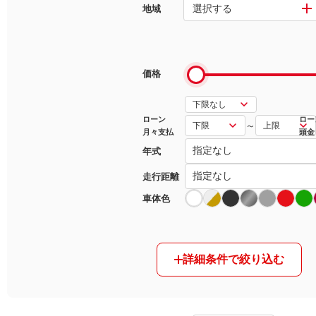
選択する
地域
マガジン
車カタログ
価格
自動車ローン
ローン
ロー
～
月々支払
頭金
保険
年式
レビュー
走行距離
車体色
価格相場
教習所
詳細条件で絞り込む
用語集