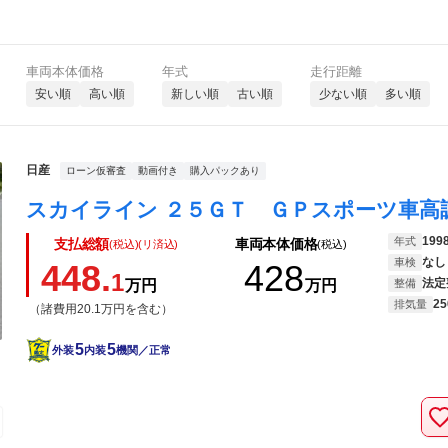
車両本体価格
年式
走行距離
安い順
高い順
新しい順
古い順
少ない順
多い順
日産
ローン仮審査
動画付き
購入パックあり
199
年式
支払総額
車両本体価格
(税込)(リ済込)
(税込)
なし
車検
448.
428
1
法定
万円
万円
整備
25
排気量
（諸費用20.1万円を含む）
5
5
外装
内装
機関／正常