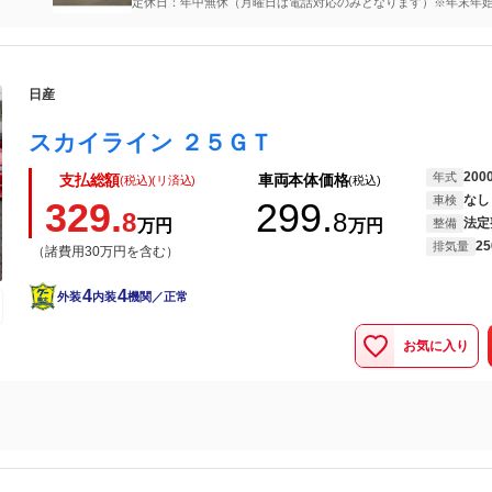
定休日：年中無休（月曜日は電話対応のみとなります）※年末
●12/28-1/5まで店休日になります。
日産
スカイライン ２５ＧＴ
200
年式
支払総額
車両本体価格
(税込)(リ済込)
(税込)
なし
車検
329.
299.
8
8
法定
万円
万円
整備
25
排気量
（諸費用30万円を含む）
4
4
外装
内装
機関／正常
お気に入り