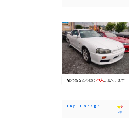
／ローレル／マークⅡ／チェイ
サー／８６ カスタム専門店
79人
今あなたの他に
が見ています
Ｔｏｐ Ｇａｒａｇｅ
5
6件