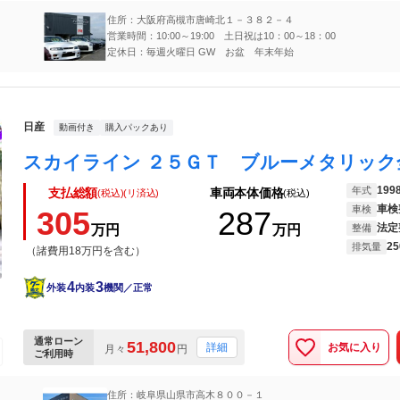
住所：大阪府高槻市唐崎北１－３８２－４
営業時間：10:00～19:00 土日祝は10：00～18：00
定休日：毎週火曜日 GW お盆 年末年始
日産
動画付き
購入パックあり
199
年式
支払総額
車両本体価格
(税込)(リ済込)
(税込)
車検
車検
305
287
法定
万円
万円
整備
25
排気量
（諸費用18万円を含む）
4
3
外装
内装
機関／正常
通常ローン
51,800
お気に入り
詳細
月々
円
ご利用時
住所：岐阜県山県市高木８００－１