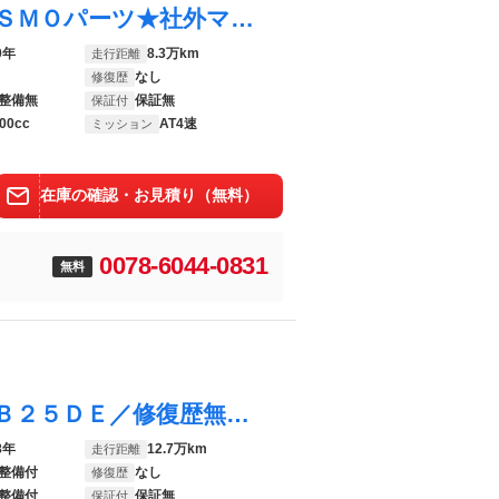
スカイライン ２５ＧＴ★フルエアロ★ＮＩＳＭＯパーツ★社外マフラー★ マナレイスポーツ１９インチアルミ ＮＩＳＭＯフードトップモール タイベル交換済み ＮＩＳＭＯショック ＥＴＣ アイライン イエローフォグ キーレス ステアシフト Ｂｌｕｅｔｏｏｔｈオーディオ 修復歴無
0年
8.3万km
走行距離
なし
修復歴
整備無
保証無
保証付
00cc
AT4速
ミッション
在庫の確認・お見積り（無料）
0078-6044-0831
無料
スカイライン ２５ＧＴ ２ドアクーペ／ＲＢ２５ＤＥ／修復歴無／実走行／純正キセノンヘッドライト／タイベル交換済／
8年
12.7万km
走行距離
整備付
なし
修復歴
整備付
保証無
保証付