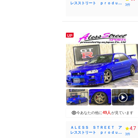
レスストリート ｐｒｏｄｕｃ
3件
ｅ ｂｙ ＴＭ スカイライン
／ローレル／マークⅡ／チェイ
サー／８６ カスタム専門店
UP
49人
今あなたの他に
が見ています
ＡＬＥＳＳ ＳＴＲＥＥＴ ア
4.7
レスストリート ｐｒｏｄｕｃ
3件
ｅ ｂｙ ＴＭ スカイライン