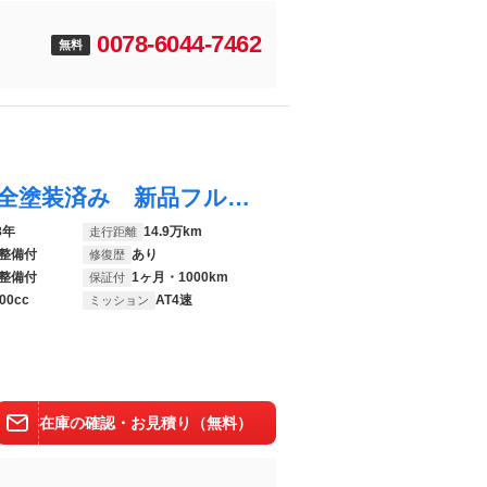
0078-6044-7462
無料
スカイライン ２５ＧＴ ブルーメタリック全塗装済み 新品フルエアロ 新品ＧＴウイング 新品フルタップ車高調 新品クロススピードＲＳ９ 社外マフラー レッドカラーキャリパー 新品ディスプレイオーディオ ＥＴＣ キーレス
8年
14.9万km
走行距離
整備付
あり
修復歴
整備付
1ヶ月・1000km
保証付
00cc
AT4速
ミッション
在庫の確認・お見積り（無料）