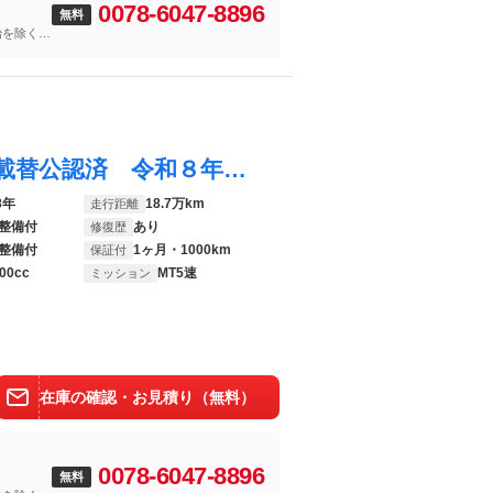
0078-6047-8896
無料
年始を除く
スカイライン ２５ＧＴ ＧＴ－Ｒエンジン載替公認済 令和８年２月エンジンオーバーホール済 ５速ＭＴ載替公認済 全塗装 新品エアロ 車高調 ＴＥ３７ １８ＡＷ 砲弾マフラー ＧＴ－Ｖビッグキャリパー移設 タイベルウォポン交換済
8年
18.7万km
走行距離
整備付
あり
修復歴
整備付
1ヶ月・1000km
保証付
00cc
MT5速
ミッション
在庫の確認・お見積り（無料）
0078-6047-8896
無料