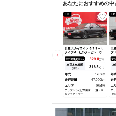
あなたにおすすめの中
UP
UP
日産 スカイライン ＧＴＳ－ｔ
日産
タイプＭ 社外タービン ウエ
プ
ストゲート ファイナルスピー
仕
329.
8
支払総額
支
(税込)
万円
ド１７インチＡＷ 前置きイン
全
タークーラー 社外マフラー
ン
車両本体価格
車
316.
3
万円
ＢＬＩＴＺエアクリーナー タ
ン
(税込)
ワーバー
ア
年式
1989年
年
グ
走行距離
67,000km
Ｈ
走
エリア
茨城県
エ
アップルつくば学園店 （株）Ｋ
ア
Ｓファクトリー
（株