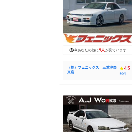
9人
今あなたの他に
が見ています
（株）フェニックス 三重津栗
4.5
真店
50件