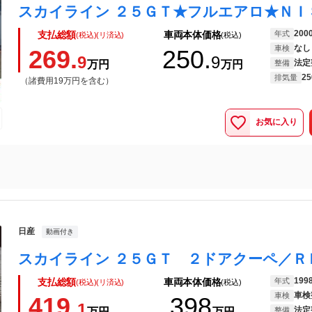
200
年式
支払総額
車両本体価格
(税込)(リ済込)
(税込)
なし
車検
269.
250.
9
9
法定
万円
万円
整備
25
排気量
（諸費用19万円を含む）
お気に入り
日産
動画付き
199
年式
支払総額
車両本体価格
(税込)(リ済込)
(税込)
車検
車検
419.
398
1
法定
万円
万円
整備