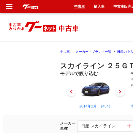
中古車
輸入車
中古車販売
新車
中古車
中古車
メーカー・ブランド一覧
日産の中
輸入車
スカイライン ２５Ｇ
クルマ買取
モデルで絞り込む
カーリース
タイヤ交換
1968年8月~1972年9月（45）
2014年2月~（484）
整備工場
メーカー
日産 スカイライン
車種
車検