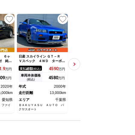
UP
Ｔ ６ヶ
日産 スカイライン ＧＴ－Ｒ
日産 スカイライン ニスモ １
日産 
付 純正
Ｖスペック ４ＷＤ ターボ
０００台限定特別仕様車 サン
ーボ
セグＴＶ
純正６速 ワンオーナー 走行
ルーフ ＢＯＳＥサウンドシス
料ポ
1.
9
4590
659.
9
支払総額
支払総額
支払
万円
(税込)
万円
(税込)
万円
Ｃ２．０
１３０００キロ 修復歴無し
テム ＥＮＫＥＩ製純正１９イ
３４
パワーシ
ＢＮＲ３４ ＲＢ２６エンジ
ンチアルミホイール 専用チュ
パル
車両本体価格
車両本体価格
車両
09
4580
641.
9
万円
万円
万円
ズコント
ン ベイサイドブルーメタリッ
ーニングコンピューター ブラ
ＩＣ
(税込)
(税込)
ーキ Ｂ
ク 純正１８インチＧＴＲアル
ック革シート 禁煙車 ８型ニ
クラ
2020年
年式
2000年
年式
2023年
年式
煙車
ミホイール ６ＭＴ
ッサンコネクトナビ
ー 
6,000km
走行距離
13,000km
走行距離
30,000km
フル
走行
オー
愛知県
エリア
千葉県
エリア
群馬県
エリ
 ファイ
ＢＡＫＵＹＡＳＵ ＡＵＴＯ バ
ネクステージ 伊勢崎店
（株）
クヤスオート
店