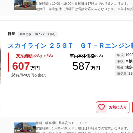
営業時間：10:00～19:00※日曜日は17時までの営業となります。
定休日：年中無休（月曜日は電話対応のみとなります）※年末
●12/28-1/5まで店休日になります。
日産
動画付き
購入パックあり
199
年式
支払総額
車両本体価格
(税込)(リ済込)
(税込)
車検
車検
607
587
法定
万円
万円
整備
25
排気量
（諸費用20万円を含む）
お気に入り
住所：岐阜県山県市高木８００－１
営業時間：10:00～19:00※日曜日は17時までの営業となります。