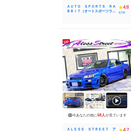
ＡＵＴＯ ＳＰＯＲＴＳ ＲＡ
4.8
ＢＢＩＴ（オートスポーツラビ
67件
ット） スカイラインＧＴ－Ｒ
／ＧＴスポーツ専門店
UP
68人
今あなたの他に
が見ています
ＡＬＥＳＳ ＳＴＲＥＥＴ ア
4.7