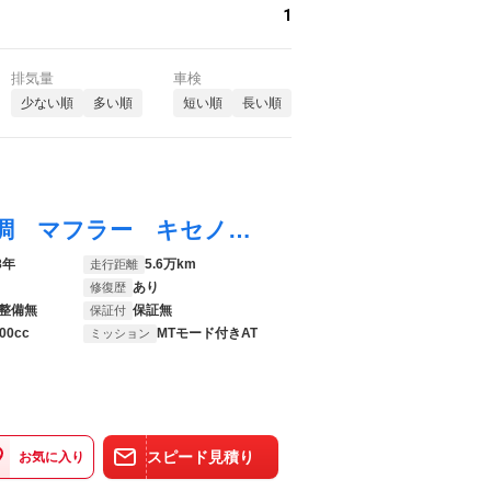
1
排気量
車検
少ない順
多い順
短い順
長い順
スカイライン ２５ＧＴ ＧＰスポーツ車高調 マフラー キセノンライト リアスポイラー ＷＯＲＫ１８ＡＷ シフトマチックＡＴーｘ
8年
5.6万km
走行距離
あり
修復歴
整備無
保証無
保証付
00cc
MTモード付きAT
ミッション
スピード見積り
お気に入り