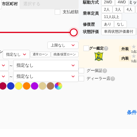
駆動方式
ミッ
2WD
4WD
選択する
市区町村
2人
3人
4人
支払総額
乗車定員
11人以上
修復歴
あり
なし
状態評価
車両状態評価書付
★
グー鑑定
?
外装
ン
1点
通常ローン
残価/据置ローン
★
内装
1点
～
グー保証
?
～
ディーラー店
?
条件