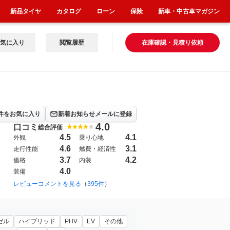
新品タイヤ
カタログ
ローン
保険
新車・中古車マガジン
気に入り
閲覧履歴
在庫確認・見積り依頼
件をお気に入り
新着お知らせメールに登録
4.0
口コミ
総合評価
4.5
4.1
外観
乗り心地
4.6
3.1
走行性能
燃費・経済性
3.7
4.2
価格
内装
4.0
装備
1999年1月~2002年8月（45）
レビューコメントを見る
（
395件
）
1998年5月~2001年6月（120）
19
ゼル
ハイブリッド
PHV
EV
その他