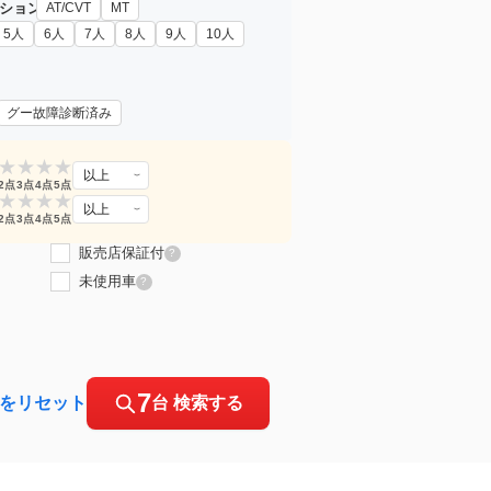
ション
AT/CVT
MT
5人
6人
7人
8人
9人
10人
グー故障診断済み
★
★
★
★
以上
2点
3点
4点
5点
★
★
★
★
以上
2点
3点
4点
5点
販売店保証付
?
未使用車
?
7
をリセット
台 検索する