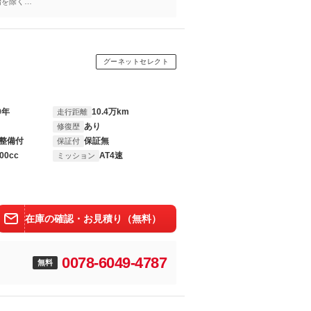
年始を除く
グーネットセレクト
0年
10.4万km
走行距離
あり
修復歴
整備付
保証無
保証付
00cc
AT4速
ミッション
在庫の確認・お見積り（無料）
0078-6049-4787
無料