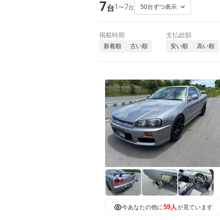
7
1
7
〜
台
台
掲載時期
支払総額
新着順
古い順
安い順
高い順
59人
今あなたの他に
が見ています