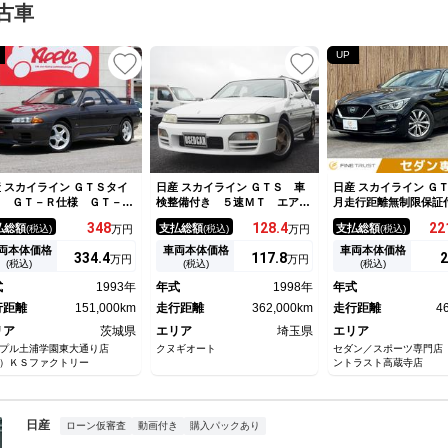
古車
UP
 スカイライン ＧＴＳタイ
日産 スカイライン ＧＴＳ 車
日産 スカイライン Ｇ
Ｊ ＧＴ－Ｒ仕様 ＧＴ－Ｒ
検整備付き ５速ＭＴ エアコ
月走行距離無制限保証
様 純正５速 ガンメタ新規
ン カロッツェリアＣＤプレイ
８インチナビ フル
348
128.
4
22
払総額
支払総額
支払総額
(税込)
万円
(税込)
万円
(税込)
塗装 Ｄ．ｓｐｅｅｄカーボ
ヤー
全周囲カメラ ＥＴ
ボンネット ＧＴ－Ｒ風フロ
ハーフレザーシート 
両本体価格
車両本体価格
車両本体価格
334.
4
117.
8
2
万円
万円
トバンパー ＧＴ－Ｒ純正リ
ート レーダークルー
(税込)
(税込)
(税込)
スポイラー ボルクレーシン
ロール 衝突軽減ブレ
式
1993年
年式
1998年
年式
Ｇｒ．ＡＶ１７インチＡＷ
ｌｕｅｔｏｏｔｈ 禁
ＫＳアーシング ＥＴＣ
行距離
151,000km
走行距離
362,000km
走行距離
4
リア
茨城県
エリア
埼玉県
エリア
ップル土浦学園東大通り店
クヌギオート
セダン／スポーツ専門店
）ＫＳファクトリー
ントラスト高蔵寺店
日産
ローン仮審査
動画付き
購入パックあり