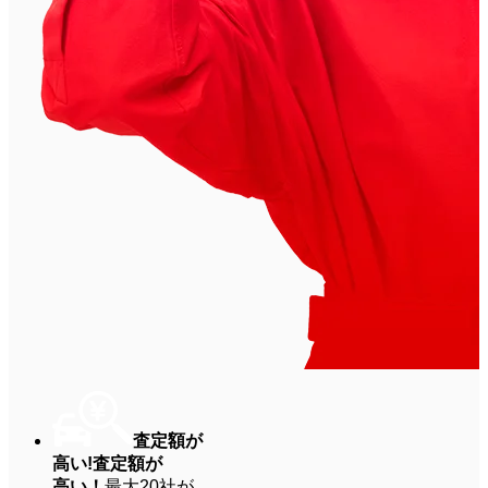
査定額が
高い!
査定額が
高い！
最大20社が