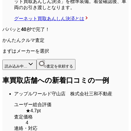
ット買取あんしん決済」を標準装備。着金確認後、車
両のお引き渡しとなります。
グーネット買取あんしん決済とは
パパッと
40
秒
で完了！
かんたんクルマ査定
まずはメーカーを選択
読み込み中...
査定を依頼する
車買取店舗への
新着口コミ
の一例
アップルワールド守山店 株式会社三和不動産
ユーザー総合評価
★
4.7
pt
査定価格
4
連絡・対応