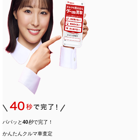
パパッと
40
秒
で完了！
かんたん
クルマ
車
査定