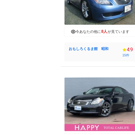
8人
今あなたの他に
が見ています
おもしろくるま館 昭和
4.9
15件