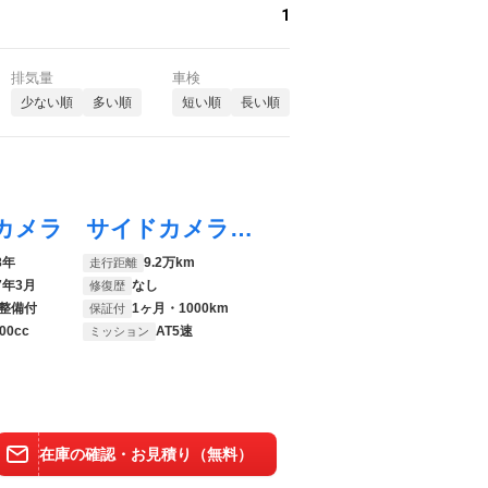
1
排気量
車検
少ない順
多い順
短い順
長い順
スカイライン ３７０ＧＴ ＥＴＣ バックカメラ サイドカメラ ナビ アルミホイール オートライト ＨＩＤ ＡＴ スマートキー 電動格納ミラー 盗難防止システム パワーシート ＣＤ ＤＶＤ再生 Ｂｌｕｅｔｏｏｔｈ 衝突安全ボディ
8年
9.2万km
走行距離
7年3月
なし
修復歴
整備付
1ヶ月・1000km
保証付
00cc
AT5速
ミッション
在庫の確認・お見積り（無料）