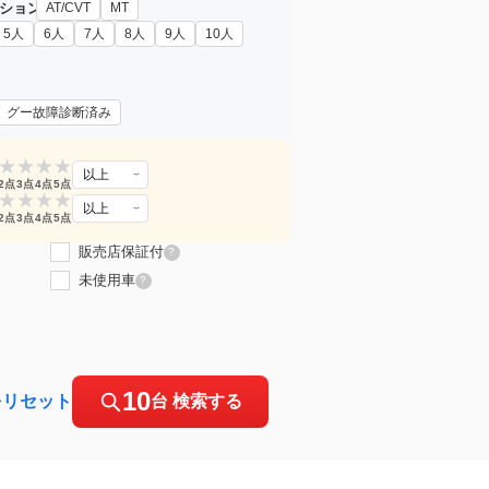
ション
AT/CVT
MT
5人
6人
7人
8人
9人
10人
グー故障診断済み
★
★
★
★
以上
2点
3点
4点
5点
★
★
★
★
以上
2点
3点
4点
5点
販売店保証付
?
未使用車
?
10
をリセット
台 検索する