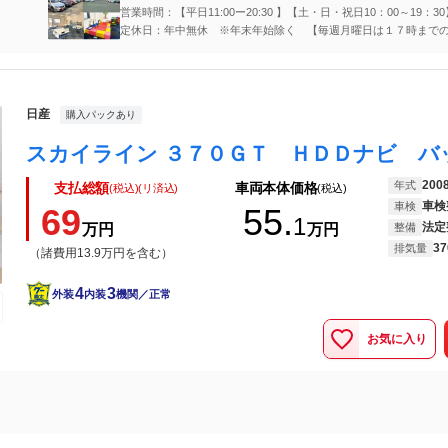
営業時間：【平日11:00ー20:30 】【土・日・祝日10：00～19：3
11:00ー17:00】
定休日：年中無休 ※年末年始除く 【毎週月曜日は１７時まで
業】
日産
購入パックあり
200
年式
支払総額
車両本体価格
(税込)(リ済込)
(税込)
車検
車検
69
55.
1
法定
万円
万円
整備
37
排気量
（諸費用13.9万円を含む）
4
3
外装
内装
機関／正常
お気に入り