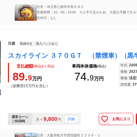
住所：埼玉県三郷市半田６８０
営業時間：10：00～19:00 ※人手不足のため、大変お手数です
にご連絡をお願い致します。
定休日：なし
日産
動画付き
購入パックあり
200
年式
支払総額
車両本体価格
(税込)(リ済込)
(税込)
202
車検
89.
74.
9
9
法定
万円
万円
整備
37
排気量
（諸費用15万円を含む）
通常ローン
9,800
お気に入り
詳細
月々
円
ご利用時
住所：大阪府枚方市西招提町２２３９－１