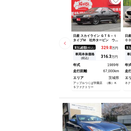
日産 スカイライン ＧＴＳ－ｔ
日産
タイプＭ 社外タービン ウエ
０
ストゲート ファイナルスピー
ル
329.
8
支払総額
支
(税込)
万円
ド１７インチＡＷ 前置きイン
テ
タークーラー 社外マフラー
ン
車両本体価格
車
316.
3
万円
ＢＬＩＴＺエアクリーナー タ
ー
(税込)
ワーバー
ッ
年式
1989年
年
ッ
走行距離
67,000km
走
エリア
茨城県
エ
アップルつくば学園店 （株）Ｋ
ネク
Ｓファクトリー