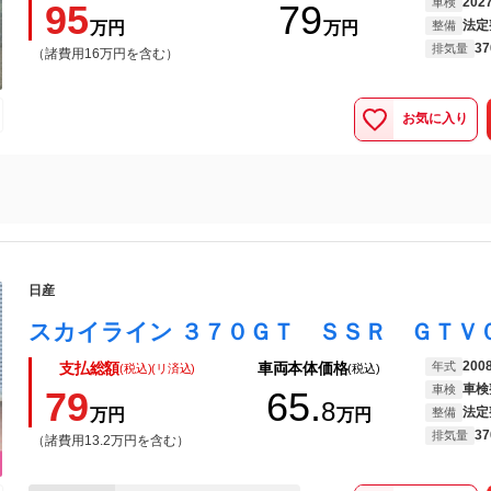
202
車検
95
79
法定
万円
万円
整備
37
排気量
（諸費用16万円を含む）
お気に入り
日産
200
年式
支払総額
車両本体価格
(税込)(リ済込)
(税込)
車検
車検
79
65.
8
法定
万円
万円
整備
37
排気量
（諸費用13.2万円を含む）