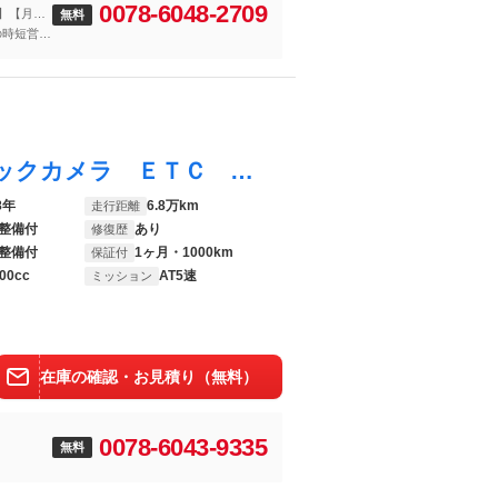
0078-6048-2709
0】【月曜
無料
の時短営
スカイライン ３７０ＧＴ ＨＤＤナビ バックカメラ ＥＴＣ ＨＩＤヘッドライト キーフリー 車検整備付
8年
6.8万km
走行距離
整備付
あり
修復歴
整備付
1ヶ月・1000km
保証付
00cc
AT5速
ミッション
在庫の確認・お見積り（無料）
0078-6043-9335
無料