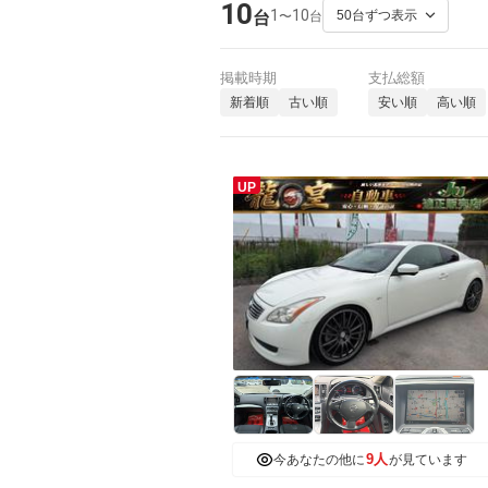
10
1
10
〜
台
台
掲載時期
支払総額
新着順
古い順
安い順
高い順
UP
9人
今あなたの他に
が見ています