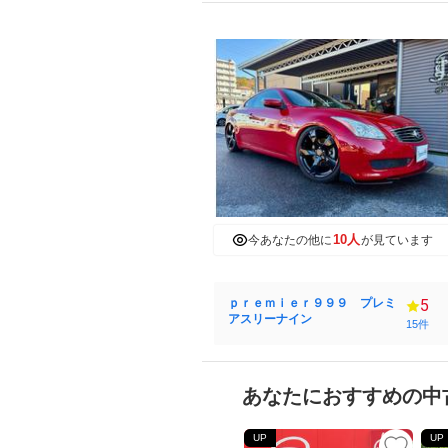
10人
今あなたの他に
が見ています
ｐｒｅｍｉｅｒ９９９ プレミ
5
アスリーナイン
15件
あなたにおすすめの中
UP
UP