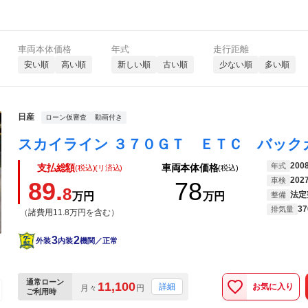
車両本体価格
年式
走行距離
安い順
高い順
新しい順
古い順
少ない順
多い順
日産
ローン仮審査
動画付き
200
年式
支払総額
車両本体価格
(税込)(リ済込)
(税込)
202
車検
89.
78
8
法定
万円
万円
整備
37
排気量
（諸費用11.8万円を含む）
3
2
外装
内装
機関／正常
通常ローン
11,100
お気に入り
詳細
月々
円
ご利用時