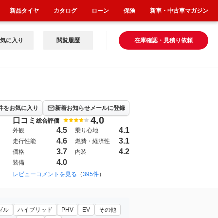
新品タイヤ
カタログ
ローン
保険
新車・中古車マガジン
気に入り
閲覧履歴
在庫確認・見積り依頼
件をお気に入り
新着お知らせメールに登録
4.0
口コミ
総合評価
4.5
4.1
外観
乗り心地
4.6
3.1
走行性能
燃費・経済性
3.7
4.2
価格
内装
4.0
装備
1999年1月~2002年8月（45）
レビューコメントを見る
（
395件
）
1998年5月~2001年6月（120）
19
ゼル
ハイブリッド
PHV
EV
その他