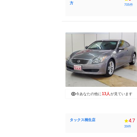
方
705件
13人
今あなたの他に
が見ています
タックス桐生店
4.7
39件