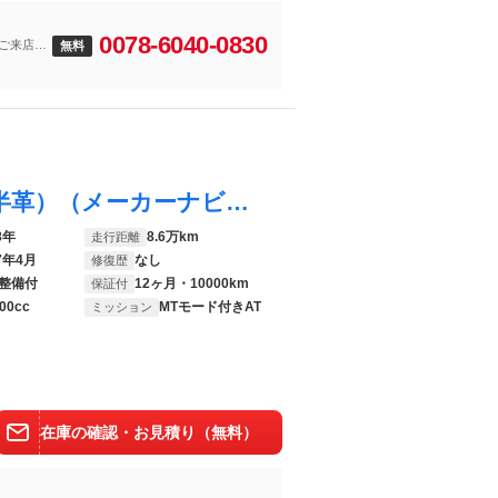
0078-6040-0830
がご来店前
無料
スカイライン ３７０ＧＴ （禁煙車）（黒半革）（メーカーナビ）（バックカメラ）（サイドカメラ）（Ｂｌｕｅｔｏｏｔｈ接続）（ビルトインＥＴＣ）（ＨＩＤヘッドライト）（スマートキー＆プッシュスタート）（純正１８インチＡＷ）
8年
8.6万km
走行距離
7年4月
なし
修復歴
整備付
12ヶ月・10000km
保証付
00cc
MTモード付きAT
ミッション
在庫の確認・お見積り（無料）