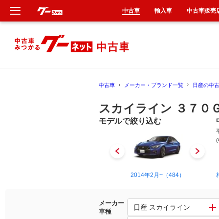
中古車
輸入車
中古車販売
新車
中古車
中古車
メーカー・ブランド一覧
日産の中
輸入車
スカイライン ３７０
クルマ買取
モデルで絞り込む
カーリース
タイヤ交換
1968年8月~1972年9月（45）
2014年2月~（484）
整備工場
メーカー
日産 スカイライン
車種
車検