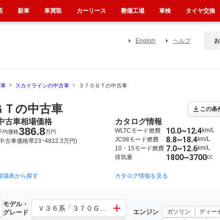
店
新車
車買取
カーリース
整備工場
車検
タイヤ交換
English
ヘルプ
お
古車
スカイラインの中古車
３７０ＧＴの中古車
ＧＴの中古車
この条
中古車相場価格
カタログ情報
386.8
10.0~12.4
km/L
WLTCモード燃費
平均価格
万円
8.8~18.4
km/L
JC08モード燃費
(中古車価格帯23~4812.3万円)
7.0~12.6
km/L
10・15モード燃費
1800~3700
cc
排気量
相場表から探す
2006年11月~2015年12月（182）
2001年6月~2007年10月（50）
カタログ情報を見る
モデル・
Ｖ３６系「３７０ＧＴ」 その他「３７０ＧＴ」
エンジン
ガソリン
ディー
グレード