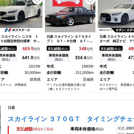
 スカイライン ニスモ １
日産 スカイライン ＧＴＳタイ
日産 スカイライン 
００台限定特別仕様車 サン
プＪ ＧＴ－Ｒ仕様 ＧＴ－Ｒ
ターボ 純正ナビ ア
ーフ ＢＯＳＥサウンドシス
仕様 純正５速 ガンメタ新規
ビューモニター イン
659.
9
348
48
払総額
支払総額
支払総額
(税込)
万円
(税込)
万円
(税込)
ム ＥＮＫＥＩ製純正１９イ
全塗装 Ｄ．ｓｐｅｅｄカーボ
ントクルーズコントロ
チアルミホイール 専用チュ
ンボンネット ＧＴ－Ｒ風フロ
ートヒーター メモリ
両本体価格
車両本体価格
車両本体価格
641.
9
334.
4
47
万円
万円
ニングコンピューター ブラ
ントバンパー ＧＴ－Ｒ純正リ
きパワーシート 純正
(税込)
(税込)
(税込)
ク革シート 禁煙車 ８型ニ
アスポイラー ボルクレーシン
チアルミホイール Ｌ
式
2023年
年式
1993年
年式
サンコネクトナビ
グＧｒ．ＡＶ１７インチＡＷ
ドライト 純正革巻き
行距離
30,000km
ＨＫＳアーシング ＥＴＣ
走行距離
151,000km
ング
走行距離
リア
群馬県
エリア
茨城県
エリア
ステージ 伊勢崎店
アップル土浦学園東大通り店
ネクステージ 香里園セ
（株）ＫＳファクトリー
ポーツ専門店
日産
200
年式
支払総額
車両本体価格
(税込)(リ済込)
(税込)