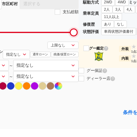
駆動方式
ミッ
2WD
4WD
選択する
市区町村
2人
3人
4人
支払総額
乗車定員
11人以上
修復歴
あり
なし
状態評価
車両状態評価書付
★
グー鑑定
?
外装
ン
1点
通常ローン
残価/据置ローン
★
内装
1点
～
グー保証
?
～
ディーラー店
?
条件