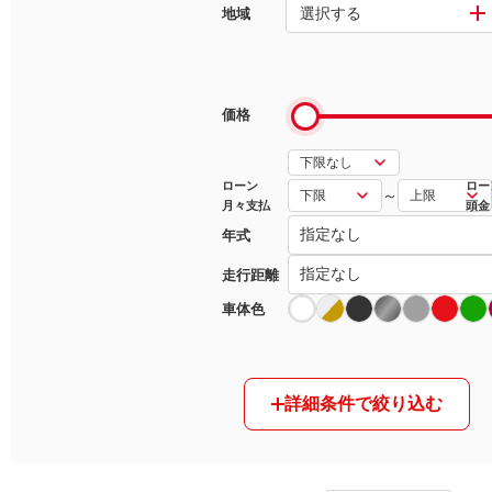
選択する
地域
マガジン
車カタログ
価格
自動車ローン
ローン
ロー
～
月々支払
頭金
保険
年式
レビュー
走行距離
車体色
価格相場
教習所
詳細条件で絞り込む
用語集