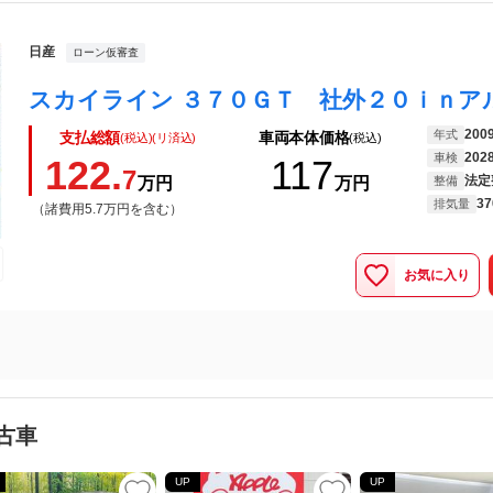
日産
ローン仮審査
200
年式
支払総額
車両本体価格
(税込)(リ済込)
(税込)
202
車検
122.
117
7
法定
万円
万円
整備
37
排気量
（諸費用5.7万円を含む）
お気に入り
古車
UP
UP