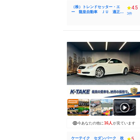
（株）トレンドセッター・エ
4.5
ー 龍皇自動車 ＪＵ 適正販
3件
売店
16人
今あなたの他に
が見ています
ケーテイク セダンパーク 枚
5