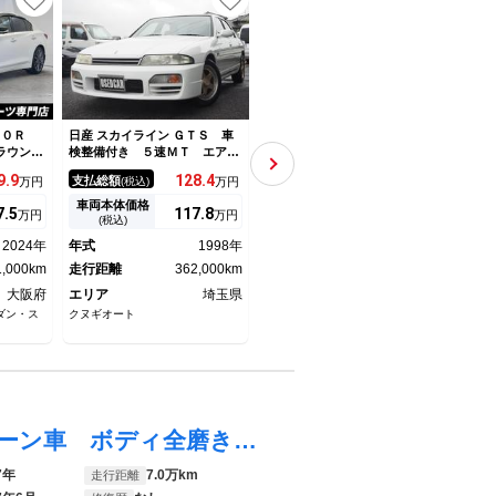
４００Ｒ
日産 スカイライン ＧＴＳ 車
日産 スカイライン ２００ＧＴ
日産 
ラウンド
検整備付き ５速ＭＴ エアコ
－ｔタイプＰ 中期型 ター
Ｔ 
テリジェ
ン カロッツェリアＣＤプレイ
ボ ブラック革シート アルミ
Ｐ 
9.
9
128.
4
169.
9
支払総額
支払総額
支払
万円
(税込)
万円
(税込)
万円
ール シ
ヤー
インパネ加飾 インテリジェン
ルシ
ー機能付
トクルーズコントロール エマ
テム
車両本体価格
車両本体価格
車両
7.
5
117.
8
157.
9
万円
万円
万円
１９イン
ージェンシーブレーキ アラウ
イー
(税込)
(税込)
ＥＤヘッ
ンドビューモニター メモリシ
ライ
2024年
年式
1998年
年式
2018年
年式
ステアリ
ート シートヒーター 純正１
ビ 
1,000km
走行距離
362,000km
８インチアルミ
走行距離
91,000km
ｅｔ
走行
大阪府
エリア
埼玉県
エリア
愛知県
エリ
ダン・ス
クヌギオート
ネクステージ 春日井セダン・ス
ネクス
ポーツ専門店
スカイライン ３７０ＧＴ タイミングチェーン車 ボディ全磨き後 ガラスコーティング施工済 ルームクリーニング済 異臭無し エンジンオイル エレメント ブレーキフルード全交換渡し
7年
7.0万km
走行距離