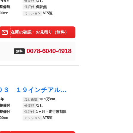
7年6月
なし
修復歴
整備無
保証無
保証付
00cc
AT5速
ミッション
在庫の確認・お見積り（無料）
0078-6040-4918
無料
スカイライン ３７０ＧＴ ＳＳＲ ＧＴＶ０３ １９インチアルミ 純正ＨＤＤナビ バックカメラ Ｂｌｕｅｔｏｏｔｈ ハーフレザーシート ＨＩＤヘッドライト タイミングチェーン ＥＴＣ ＣＤ ＤＶＤ パワーシート プッシュスタート
8年
10.5万km
走行距離
整備付
なし
修復歴
整備付
1ヶ月・走行無制限
保証付
00cc
AT5速
ミッション