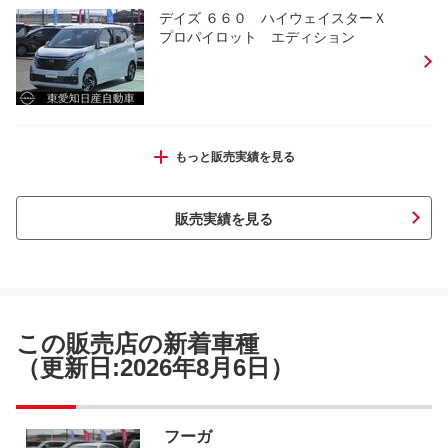
デイズ ６６０ ハイウェイスターＸ
プロパイロット エディション
ノート １．２ Ｘ
もっと販売実績を見る
販売実績を見る
デイズ ６６０ ハイウェイスターＧターボ
プロパイロット エディショ
この販売店の新着車種
（更新日:2026年8月6日）
サクラ Ｘ
フーガ