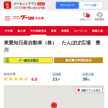
グーネットアプリ
RENEW
ダウンロード
アプリを開く
メアド不要で問い合わせ可能
0
お気に入り
閲覧履歴
中古車
輸入車
中古車販売店
新車
車買取
カーリース
整備工場
東愛知日産自動車（株） たんぽぽ広場 豊
川
鑑定書付車両取扱店
グー鑑定加盟店
総合評価
投稿数
在庫台数
11
39
4.9
件
台
地図アプリを見る