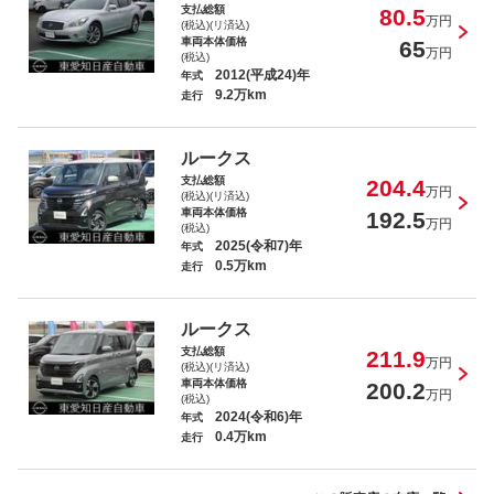
支払総額
80.5
万円
(税込)(リ済込)
車両本体価格
65
万円
(税込)
2012(平成24)年
年式
9.2万km
走行
エクストレイル ２．０ ２０Ｘｉ Ｖセレク
ション ２列車 ４ＷＤ
ルークス
支払総額
204.4
万円
(税込)(リ済込)
車両本体価格
192.5
万円
(税込)
2025(令和7)年
年式
0.5万km
走行
オーラ １．２ ＮＩＳＭＯ
ルークス
支払総額
211.9
万円
(税込)(リ済込)
車両本体価格
200.2
万円
(税込)
2024(令和6)年
年式
0.4万km
セレナ １．２ ｅ－ＰＯＷＥＲ ハイウェ
走行
イスター Ｖ