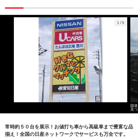
1
/
5
国道
見つ
常時約５０台を展示！お値打ち車から高級車まで豊富な品
揃え！全国の日産ネットワークでサービスも万全です。