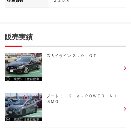
従業員数
２３５名
販売実績
スカイライン ３．０ ＧＴ
ノート １．２ ｅ－ＰＯＷＥＲ ＮＩ
ＳＭＯ