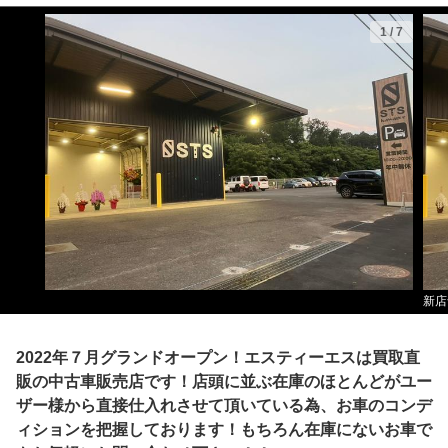
1
/
7
新店
2022年７月グランドオープン！エスティーエスは買取直
販の中古車販売店です！店頭に並ぶ在庫のほとんどがユー
ザー様から直接仕入れさせて頂いている為、お車のコンデ
ィションを把握しております！もちろん在庫にないお車で