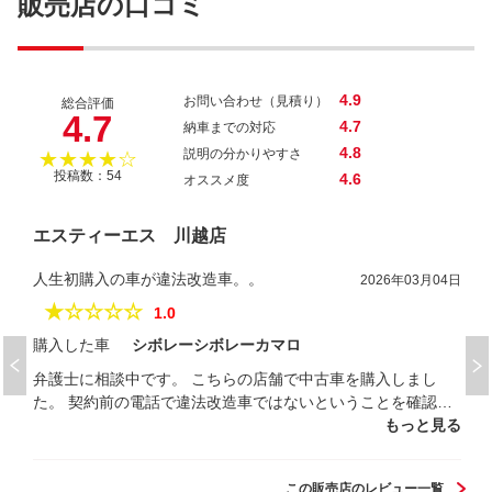
販売店の口コミ
4.9
お問い合わせ（見積り）
総合評価
4.7
4.7
納車までの対応
4.8
説明の分かりやすさ
★★★★☆
投稿数：54
4.6
オススメ度
エスティーエス 川越店
人生初購入の車が違法改造車。。
2026年03月04日
★☆☆☆☆
1.0
購入した車
シボレーシボレーカマロ
弁護士に相談中です。 こちらの店舗で中古車を購入しまし
た。 契約前の電話で違法改造車ではないということを確認。
(録音済) その後購入したのですが、まず納車当日に警告灯が
もっと見る
点灯。すぐに電話したものの納車後は直せないとのこと。 す
ぐに車検の時期がきて車検を通そうとすると、いくつかの点
この販売店のレビュー一覧