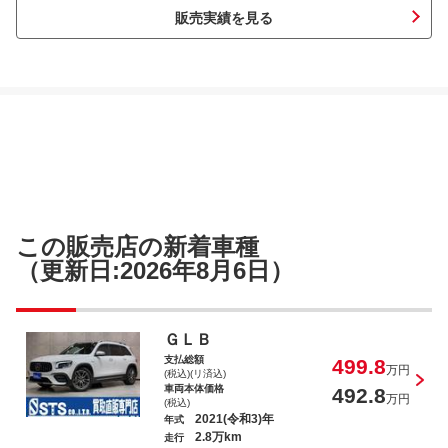
販売実績を見る
ＸＶ ２．０ｉ－Ｌ アイサイト
Ｋｅｉワークス ベースグレード
この販売店の新着車種
（更新日:2026年8月6日）
ＧＬＢ
支払総額
499.8
デリカＤ：５ Ｄ パワーパッケージ
万円
(税込)(リ済込)
車両本体価格
492.8
万円
(税込)
2021(令和3)年
年式
2.8万km
走行