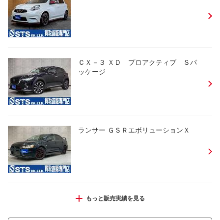
ＣＸ－３ ＸＤ プロアクティブ Ｓパ
ッケージ
ランサー ＧＳＲエボリューションＸ
Ｎ－ＢＯＸカスタム Ｇ・ＥＸターボホン
もっと販売実績を見る
ダセンシング