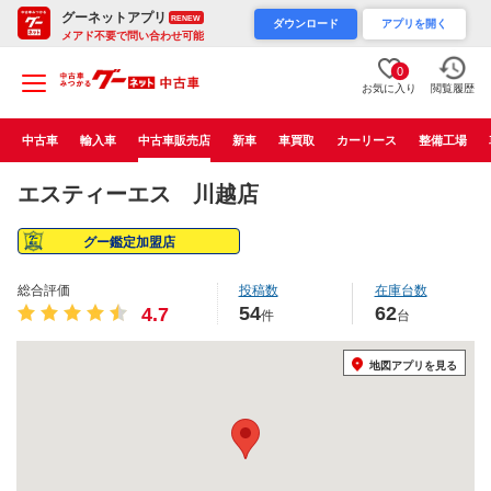
グーネットアプリ
RENEW
ダウンロード
アプリを開く
メアド不要で問い合わせ可能
0
お気に入り
閲覧履歴
中古車
輸入車
中古車販売店
新車
車買取
カーリース
整備工場
エスティーエス 川越店
グー鑑定加盟店
総合評価
投稿数
在庫台数
54
62
4.7
件
台
地図アプリを見る