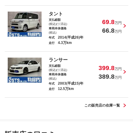
タント
シエンタ Ｘ Ｖパッケージ
支払総額
69.8
万円
(税込)(リ済込)
車両本体価格
66.8
万円
(税込)
2014(平成26)年
年式
4.3万km
走行
Ｋｅｉワークス ベースグレード
ランサー
支払総額
399.8
万円
(税込)(リ済込)
車両本体価格
389.8
万円
(税込)
2003(平成15)年
年式
12.5万km
走行
Ｍ・ベンツ ＳＬＫ２００ＭＴ ＡＭＧスポ
ーツパッケージ
この販売店の在庫一覧