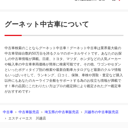
で車検に引っ掛かりました。調べてもらったところ、、、 違
法改造車でした。。。 車検が切れ、動かない車を置くために
駐車代を半年間払っています、、 そして弁護士に相談し、相
手の弁護士とやり取りを続けていると、中古車販売店は知ら
グーネット中古車について
なかったから悪くはないとのことでした。 ただ、マフラーは
交換するとのことでした。 (それって悪いと思ってるんじ
ゃ、、) 駐車代金は払わないとのことで、非常に困ってま
す。。。 人生初購入した車がこんなことになってしまってト
中古車検索のことならグーネット中古車！グーネット中古車は業界最大級の
ラウマです、、、
中古車登録台数約50万台を誇るクルマのポータルサイトです。あなたのお探
しの中古車情報が満載。日産、トヨタ、マツダ、ホンダなどの人気メーカー
や輸入車の中古車車両価格が簡単に検索可能です。その他、ワゴンやセダン
といったボディタイプ別の検索や最新自動車カタログなど最新のクルマ情報
もいっぱい♪そして、ランキング、口コミ、保険、車検や買取・査定など購入
以外にもあなたのカーライフ全般をサポートする為のお役立ち情報が満載で
す！車の品質にこだわりたい方はプロの鑑定師により鑑定されたグー鑑定車
がおすすめです♪
中古車
中古車販売店
埼玉県の中古車販売店
川越市の中古車販売店
エスティーエス 川越店