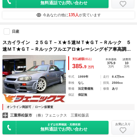
無料通話でお問い合わせ
135人
今あなたの他に
が見ています
日産
スカイライン ２５ＧＴ－Ｘ★５速ＭＴ★ＧＴ－Ｒルック ５
速ＭＴ★ＧＴ－Ｒルックフルエアロ★レーシングギア車高調★
ＨＩＤヘッドライト★電格ミラー★社外マフラー★リアスポイ
支払総額
(税込)
本体価格
諸費用
ラー★ＥＴＣ★キーレスキー
375.9
10
385.
9
万円
万円
万円
年式
1999年
走行
8.4万km
車検
なし
排気
2500cc
整備
法定整備無
修復
あり
保証
保証無
オンライン商談可
ローン仮審査
三重県松阪市
（株）フェニックス 三重松阪店
お気に入り
まずは在庫確認・見積依頼
無料通話でお問い合わせ