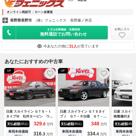
オンライン商談可
ローン仮審査
長野県長野市
（株）フェニックス 長野篠ノ井店
お気に入り
まずは在庫確認・見積依頼
無料通話でお問い合わせ
31人
今あなたの他に
が見ています
あなたにおすすめの中古車
UP
UP
日産 スカイライン ＧＴＳ－ｔ
日産 スカイライン ＧＴＳタイ
日産 スカイラ
タイプＭ 社外タービン ウエ
プＪ ＧＴ－Ｒ仕様 ＧＴ－Ｒ
検整備付き 
ストゲート ファイナルスピー
仕様 純正５速 ガンメタ新規
ン カロッツ
329.
348
8
支払総額
支払総額
支払総額
(税込)
(税込)
(税込)
万円
万円
ド１７インチＡＷ 前置きイン
全塗装 Ｄ．ｓｐｅｅｄカーボ
ヤー
タークーラー 社外マフラー
ンボンネット ＧＴ－Ｒ風フロ
車両本体価格
車両本体価格
車両本体価格
316.
334.
3
4
万円
万円
ＢＬＩＴＺエアクリーナー タ
ントバンパー ＧＴ－Ｒ純正リ
(税込)
(税込)
(税込)