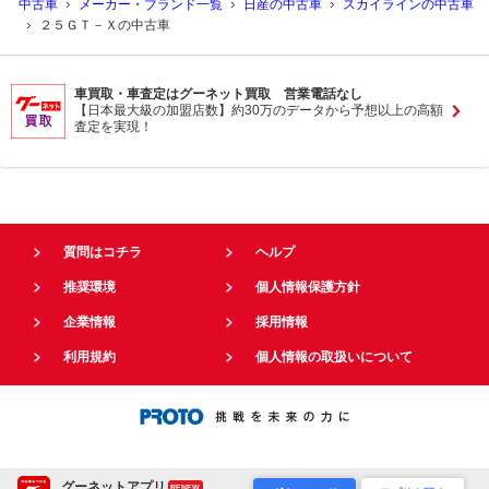
中古車
メーカー・ブランド一覧
日産の中古車
スカイラインの中古車
２５ＧＴ－Ｘの中古車
車買取・車査定はグーネット買取 営業電話なし
【日本最大級の加盟店数】約30万のデータから予想以上の高額
査定を実現！
質問はコチラ
ヘルプ
推奨環境
個人情報保護方針
企業情報
採用情報
利用規約
個人情報の取扱いについて
グーネットアプリ
RENEW