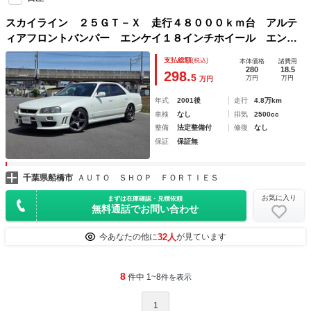
スカイライン ２５ＧＴ－Ｘ 走行４８０００ｋｍ台 アルテ
ィアフロントバンパー エンケイ１８インチホイール エンド
レス車高調
支払総額
(税込)
本体価格
諸費用
280
18.5
298.
5
万円
万円
万円
年式
2001後
走行
4.8万km
車検
なし
排気
2500cc
整備
法定整備付
修復
なし
保証
保証無
千葉県船橋市
ＡＵＴＯ ＳＨＯＰ ＦＯＲＴＩＥＳ
お気に入り
まずは在庫確認・見積依頼
無料通話でお問い合わせ
32人
今あなたの他に
が見ています
8
件中 1~8
件を表示
1