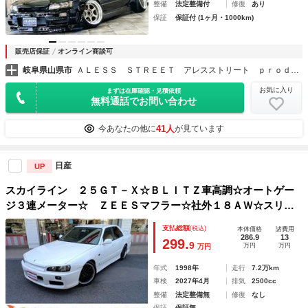
整備
法定整備付
修復
あり
保証
保証付 (1ヶ月・1000km)
販売店保証
オンライン商談可
岐阜県山県市
ＡＬＥＳＳ ＳＴＲＥＥＴ アレスストリート ｐｒｏｄｕｃｅ ｂｙ ＴＭ スカイライン／ローレル／マークⅡ／チェイサー／８６ カスタム専門店
お気に入り
まずは在庫確認・見積依頼
無料通話でお問い合わせ
41人
今あなたの他に
が見ています
日産
UP
スカイライン ２５ＧＴ－Ｘ☆ＢＬＩＴＺ車高調☆オートゲー
ジ３連メーター☆ ＺＥＥＳマフラー☆社外１８ＡＷ☆スリッ
トローター☆アイライン☆クリアタイミングベルトカバー☆Ｅ
支払総額
(税込)
本体価格
諸費用
ＴＣ☆前後ドラレコ☆ＨＩＤオートライト☆純正リアスポイラ
286.9
13
299.
9
万円
万円
万円
ー☆ディスプレイオーデイオ☆ＥＴＣ☆前後ドラレコ☆
年式
1998年
走行
7.2万km
車検
2027年4月
排気
2500cc
整備
法定整備無
修復
なし
保証
保証無