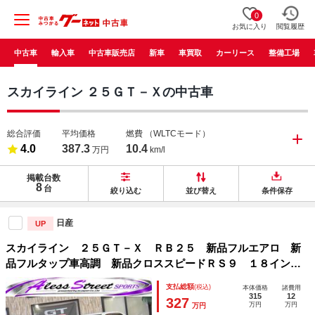
0
お気に入り
閲覧履歴
中古車
輸入車
中古車販売店
新車
車買取
カーリース
整備工場
スカイライン ２５ＧＴ－Ｘの中古車
総合評価
平均価格
燃費
（WLTCモード）
4.0
387.3
10.4
万円
km/l
掲載台数
8
台
絞り込む
並び替え
条件保存
日産
UP
スカイライン ２５ＧＴ－Ｘ ＲＢ２５ 新品フルエアロ 新
品フルタップ車高調 新品クロススピードＲＳ９ １８インチ
アルミホイール 新品ＧＴウイング 新品ＺＥＥＳマフラー
支払総額
(税込)
本体価格
諸費用
社外ＳＤナビ バックカメラ Ｂｌｕｅｔｏｏｔｈ 地デジ
315
12
327
万円
万円
万円