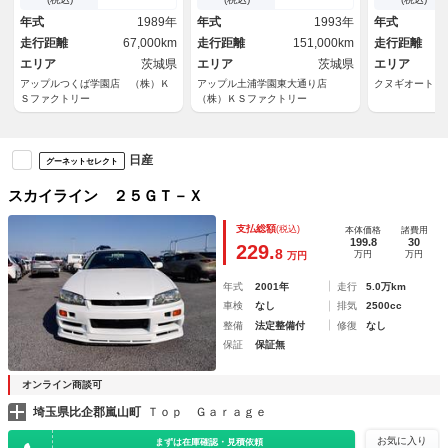
ワーバー
アスポイラー ボルクレーシン
年式
1989年
年式
1993年
年式
グＧｒ．ＡＶ１７インチＡＷ
走行距離
67,000km
走行距離
151,000km
走行距離
ＨＫＳアーシング ＥＴＣ
エリア
茨城県
エリア
茨城県
エリア
アップルつくば学園店 （株）Ｋ
アップル土浦学園東大通り店
クヌギオート
Ｓファクトリー
（株）ＫＳファクトリー
日産
グーネットセレクト
スカイライン ２５ＧＴ－Ｘ
支払総額
(税込)
本体価格
諸費用
199.8
30
229.
8
万円
万円
万円
年式
2001年
走行
5.0万km
車検
なし
排気
2500cc
整備
法定整備付
修復
なし
保証
保証無
オンライン商談可
埼玉県比企郡嵐山町
Ｔｏｐ Ｇａｒａｇｅ
お気に入り
まずは在庫確認・見積依頼