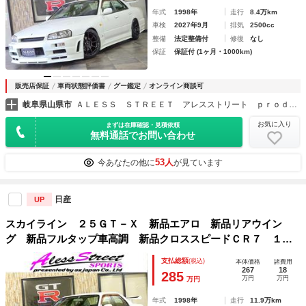
年式
1998年
走行
8.4万km
車検
2027年9月
排気
2500cc
整備
法定整備付
修復
なし
保証
保証付 (1ヶ月・1000km)
販売店保証
車両状態評価書
グー鑑定
オンライン商談可
岐阜県山県市
ＡＬＥＳＳ ＳＴＲＥＥＴ アレスストリート ｐｒｏｄｕｃｅ ｂｙ ＴＭ スカイライン／ローレル／マークⅡ／チェイサー／８６ カスタム専門店
お気に入り
まずは在庫確認・見積依頼
無料通話でお問い合わせ
53人
今あなたの他に
が見ています
日産
UP
スカイライン ２５ＧＴ－Ｘ 新品エアロ 新品リアウイン
グ 新品フルタップ車高調 新品クロススピードＣＲ７ １８
インチアルミホイール新品タイヤ 新品競技用砲弾マフラー
支払総額
(税込)
本体価格
諸費用
新品クリアウインカー カラーキャリパー キセノンヘッドラ
267
18
285
万円
万円
万円
イト
年式
1998年
走行
11.9万km