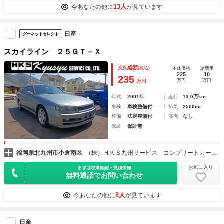
13人
今あなたの他に
が見ています
日産
グーネットセレクト
スカイライン ２５ＧＴ－Ｘ
支払総額
(税込)
本体価格
諸費用
225
10
235
万円
万円
万円
年式
2001年
走行
13.0万km
車検
車検整備付
排気
2500cc
整備
法定整備付
修復
なし
保証
保証無
福岡県北九州市小倉南区
（株）ＨＫＳ九州サービス コンプリートカーブランチ
お気に入り
まずは在庫確認・見積依頼
無料通話でお問い合わせ
8人
今あなたの他に
が見ています
日産