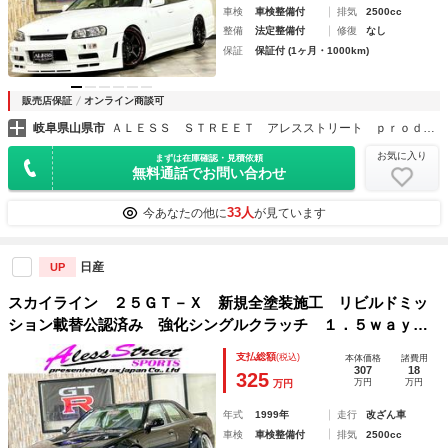
車検
車検整備付
排気
2500cc
整備
法定整備付
修復
なし
保証
保証付 (1ヶ月・1000km)
販売店保証
オンライン商談可
岐阜県山県市
ＡＬＥＳＳ ＳＴＲＥＥＴ アレスストリート ｐｒｏｄｕｃｅ ｂｙ ＴＭ スカイライン／ローレル／マークⅡ／チェイサー／８６ カスタム専門店
お気に入り
まずは在庫確認・見積依頼
無料通話でお問い合わせ
33人
今あなたの他に
が見ています
日産
UP
スカイライン ２５ＧＴ－Ｘ 新規全塗装施工 リビルドミッ
ション載替公認済み 強化シングルクラッチ １．５ｗａｙデ
フ シャフト製ワイドフェンダー ＷＯＲＫマイスターＬ１
支払総額
(税込)
本体価格
諸費用
１８インチホイール ワンオフマフラー ＳＤナビ
307
18
325
万円
万円
万円
年式
1999年
走行
改ざん車
車検
車検整備付
排気
2500cc