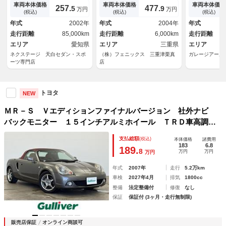
ー 純正１６インチＡＷ 革巻
オーリンズ車高調★ＷＯＲＫＭ
タナベリアタ
車両本体価格
車両本体価格
車両本体価格
257.
477.
5
9
万円
万円
ステアリング
ＥＩＳＴＥＲ★６速ＭＴ★茶本
ＣＯアンダー
(税込)
(税込)
(税込)
革シート★ナルディ革巻きステ
年式
2002年
年式
2004年
年式
アリング★ブリスターフェンダ
走行距離
85,000km
走行距離
6,000km
走行距離
ー★ダックテール★ＥＴＣ★ワ
エリア
愛知県
ンオフマフラー★キーレス★
エリア
三重県
エリア
ネクステージ 天白セダン・スポ
（株）フェニックス 三重津栗真
ガレージアール
ーツ専門店
店
トヨタ
NEW
ＭＲ－Ｓ Ｖエディションファイナルバージョン 社外ナビ
バックモニター １５インチアルミホイール ＴＲＤ車高調
社外マフラー レザーシート 社外レーダー 純正フロアマッ
支払総額
(税込)
本体価格
諸費用
ト フォグライト ステアリングスイッチ ＡＣ Ｂｌｕｅｔ
183
6.8
189.
8
万円
万円
万円
ｏｏｔｈ フルセグＴＶ
年式
2007年
走行
5.2万km
車検
2027年4月
排気
1800cc
整備
法定整備付
修復
なし
保証
保証付 (3ヶ月・走行無制限)
販売店保証
オンライン商談可