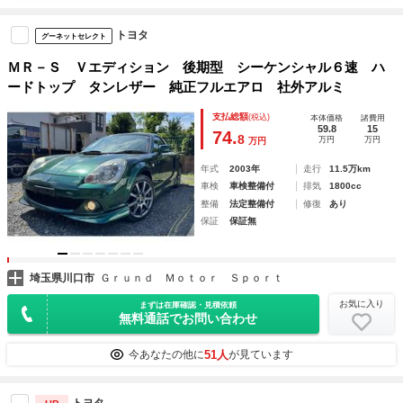
トヨタ
グーネットセレクト
ＭＲ－Ｓ Ｖエディション 後期型 シーケンシャル６速 ハ
ードトップ タンレザー 純正フルエアロ 社外アルミ
支払総額
(税込)
本体価格
諸費用
59.8
15
74.
8
万円
万円
万円
年式
2003年
走行
11.5万km
車検
車検整備付
排気
1800cc
整備
法定整備付
修復
あり
保証
保証無
埼玉県川口市
Ｇｒｕｎｄ Ｍｏｔｏｒ Ｓｐｏｒｔ
お気に入り
まずは在庫確認・見積依頼
無料通話でお問い合わせ
51人
今あなたの他に
が見ています