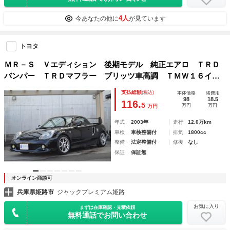
4人
今あなたの他に
が見ています
トヨタ
ＭＲ－Ｓ Ｖエディション 後期モデル 純正エアロ ＴＲＤ
バンパー ＴＲＤマフラー ブリッツ車高調 ＴＭＷ１６イン
チＡＷ 大型トランクスポイラー クスコタワーバー タンレ
支払総額
(税込)
本体価格
諸費用
ザーシート ＳＤナビ フルセグＴＶ 純正キーレス
98
18.5
116.
5
万円
万円
万円
年式
2003年
走行
12.0万km
車検
車検整備付
排気
1800cc
整備
法定整備付
修復
なし
保証
保証無
オンライン商談可
兵庫県姫路市
ジャックプレミアム姫路
お気に入り
まずは在庫確認・見積依頼
無料通話でお問い合わせ