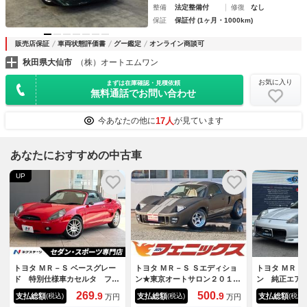
整備
法定整備付
修復
なし
保証
保証付 (1ヶ月・1000km)
販売店保証
車両状態評価書
グー鑑定
オンライン商談可
秋田県大仙市
（株）オートエムワン
お気に入り
まずは在庫確認・見積依頼
無料通話でお問い合わせ
17人
今あなたの他に
が見ています
あなたにおすすめの中古車
UP
トヨタ ＭＲ－Ｓ ベースグレー
トヨタ ＭＲ－Ｓ Ｓエディショ
トヨタ ＭＲ－
ド 特別仕様車カセルタ フロ
ン★東京オートサロン２０１８
ン 純正エア
ントフォグ エアインテーク付
出展車★オーリンズ★ ★東京
ー スパルコ
269.
500.
9
9
支払総額
支払総額
支払総額
(税込)
(税込)
(税込)
万円
万円
リアフェンダー ツインマフラ
オートサロン２０１８出展車★
ＵＳＣＯフロ