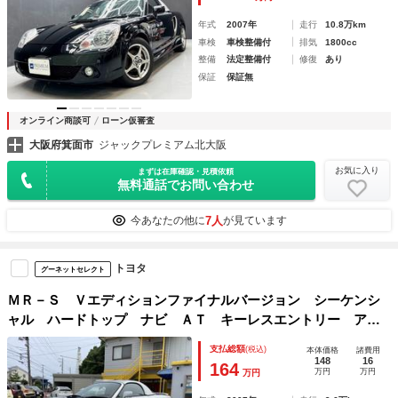
インチＡＷ
年式
2007年
走行
10.8万km
車検
車検整備付
排気
1800cc
整備
法定整備付
修復
あり
保証
保証無
オンライン商談可
ローン仮審査
大阪府箕面市
ジャックプレミアム北大阪
お気に入り
まずは在庫確認・見積依頼
無料通話でお問い合わせ
7人
今あなたの他に
が見ています
トヨタ
グーネットセレクト
ＭＲ－Ｓ Ｖエディションファイナルバージョン シーケンシ
ャル ハードトップ ナビ ＡＴ キーレスエントリー アル
ミホイール 革シート 衝突安全ボディ ＡＢＳ ＣＤ ＤＶ
支払総額
(税込)
本体価格
諸費用
Ｄ再生 エアコン パワーステアリング パワーウィンドウ
148
16
164
万円
万円
万円