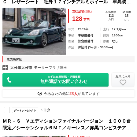
Ｃ レザーシート 社外１７インチアルミホイール 車高調
エアコン パワーステアリング パワーウィンドウ
支払総額
(税込)
本体価格
諸費用
113
15
128
万円
万円
万円
年式
2003年
走行
17.1万km
車検
車検整備付
排気
1800cc
整備
法定整備付
修復
なし
保証
保証付 (3ヶ月・3000km)
販売店保証
大分県大分市
モータープラザ陸王
お気に入り
まずは在庫確認・見積依頼
無料通話でお問い合わせ
23人
今あなたの他に
が見ています
トヨタ
グーネットセレクト
ＭＲ－Ｓ Ｖエディションファイナルバージョン １０００台
限定／シーケンシャル６ＭＴ／キーレス／赤黒コンビステアリ
ング／専用インテリアパネルカラー／サイドインテークカラー