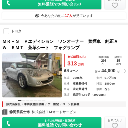
無料通話でお問い合わせ
17人
今あなたの他に
が見ています
トヨタ
ＭＲ－Ｓ Ｖエディション ワンオーナー 禁煙車 純正Ａ
Ｗ ６ＭＴ 茶革シート フォグランプ
支払総額
(税込)
本体価格
諸費用
298
15
313
万円
万円
万円
44,000
通常ローン
月々
円
年式
2005年
走行
0.7万km
車検
車検整備付
排気
1800cc
整備
法定整備付
修復
なし
保証
保証付 (3ヶ月・3000km)
販売店保証
車両状態評価書
グー鑑定
ローン仮審査
静岡県富士市
株式会社ＴＭオートサービス
お気に入り
まずは在庫確認・見積依頼
無料通話でお問い合わせ