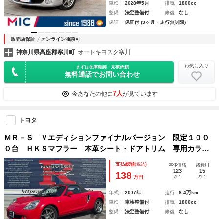
車検
2028年5月
排気
1800cc
整備
法定整備付
修復
なし
保証
保証付 (3ヶ月・走行無制限)
販売店保証
オンライン商談可
神奈川県高座郡寒川町
オートキヨスク寒川
お気に入り
まずは在庫確認・見積依頼
無料通話でお問い合わせ
7人
今あなたの他に
が見ています
トヨタ
ＭＲ－Ｓ Ｖエディションファイナルバージョン 限定１００
０台 ＨＫＳマフラー 本革シート・ドアトリム 専用カラー
ソフトトップ 専用本革巻きステアリング チタン調シルバー
支払総額
(税込)
本体価格
諸費用
加飾 Ｃａｒｒｏｚｚｅｒｉａナビ ＥＴＣ バックカメラ
123
15
138
万円
万円
万円
年式
2007年
走行
8.4万km
車検
車検整備付
排気
1800cc
整備
法定整備付
修復
なし