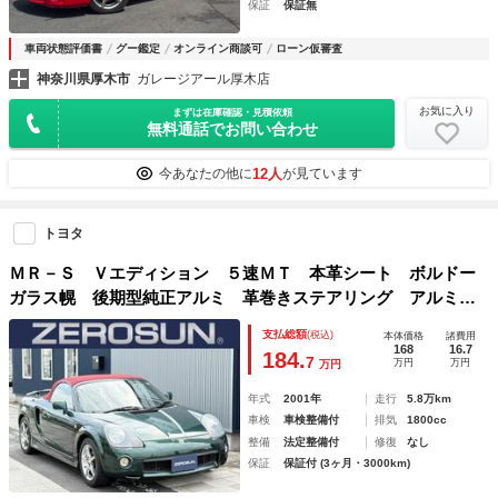
保証
保証無
車両状態評価書
グー鑑定
オンライン商談可
ローン仮審査
神奈川県厚木市
ガレージアール厚木店
お気に入り
まずは在庫確認・見積依頼
無料通話でお問い合わせ
12人
今あなたの他に
が見ています
トヨタ
ＭＲ－Ｓ Ｖエディション ５速ＭＴ 本革シート ボルドー
ガラス幌 後期型純正アルミ 革巻きステアリング アルミペ
ダル 純正オーディオ フォグ リアスポ Ｗエアバック
支払総額
(税込)
本体価格
諸費用
168
16.7
184.
7
万円
万円
万円
年式
2001年
走行
5.8万km
車検
車検整備付
排気
1800cc
整備
法定整備付
修復
なし
保証
保証付 (3ヶ月・3000km)