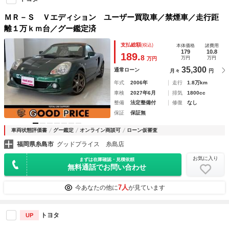
ＭＲ－Ｓ Ｖエディション ユーザー買取車／禁煙車／走行距
離１万ｋｍ台／グー鑑定済
支払総額
(税込)
本体価格
諸費用
179
10.8
189.
8
万円
万円
万円
35,300
通常ローン
月々
円
年式
2006年
走行
1.8万km
車検
2027年6月
排気
1800cc
整備
法定整備付
修復
なし
保証
保証無
車両状態評価書
グー鑑定
オンライン商談可
ローン仮審査
福岡県糸島市
グッドプライス 糸島店
お気に入り
まずは在庫確認・見積依頼
無料通話でお問い合わせ
7人
今あなたの他に
が見ています
トヨタ
UP