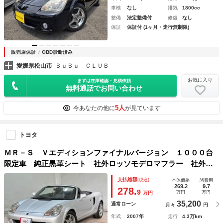
車検
なし
排気
1800cc
整備
法定整備付
修復
なし
保証
保証付 (1ヶ月・走行無制限)
販売店保証
OBD診断済み
愛媛県松山市
ＢｕＢｕ ＣＬＵＢ
お気に入り
まずは在庫確認・見積依頼
無料通話でお問い合わせ
5人
今あなたの他に
が見ています
トヨタ
ＭＲ－Ｓ Ｖエディションファイナルバージョン １０００台
限定車 純正黒革シート 社外ロッソモデロマフラー 社外シ
フトノブ ハードトップ・ソフトトップ ＥＴＣ ＭＴ キー
支払総額
(税込)
本体価格
諸費用
レスエントリー 純正アルミホイール（Ｆ１５・Ｆ１６）エア
269.2
9.7
278.
9
万円
万円
万円
バッグ
35,200
通常ローン
月々
円
年式
2007年
走行
4.3万km