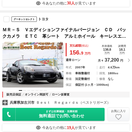
30人
今あなたの他に
が見ています
トヨタ
グーネットセレクト
ＭＲ－Ｓ Ｖエディションファイナルバージョン ＣＤ バッ
クカメラ ＥＴＣ 革シート アルミホイール キーレスエン
トリー パワーウィンドウ ラジオ パワーステアリング エ
支払総額
(税込)
本体価格
諸費用
アバッグ
138.8
18.1
156.
9
万円
万円
万円
37,200
通常ローン
月々
円
年式
2007年
走行
4.6万km
車検
車検整備付
排気
1800cc
整備
法定整備付
修復
なし
保証
保証付 (1ヶ月・1000km)
販売店保証
オンライン商談可
ローン仮審査
兵庫県加古川市
Ｂｅｓｔ Ｒｅｇａｒｄｓ（ベストリガーズ）
お気に入り
まずは在庫確認・見積依頼
無料通話でお問い合わせ
19人
今あなたの他に
が見ています