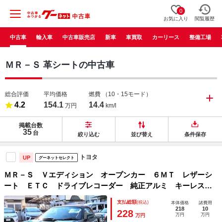
0
お気に入り
閲覧履歴
中古車
輸入車
中古車販売店
新車
車買取
カーリース
整備工場
ＭＲ－Ｓ 革シートの中古車
総合評価
平均価格
燃費
（10・15モード）
4.2
154.1
14.4
万円
km/l
掲載台数
35
台
絞り込む
並び替え
条件保存
トヨタ
UP
グーネットセレクト
ＭＲ－Ｓ Ｖエディション オープンカー ６ＭＴ レザーシ
ート ＥＴＣ ドライブレコーダー 純正アルミ キーレス
Ｗエアバッグ ＡＢＳ フォグ
支払総額
(税込)
本体価格
諸費用
218
10
228
万円
万円
万円