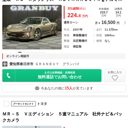
イール ＧＴウィング フルエアロ 黒色ソフトトップ 純正
支払総額
(税込)
本体価格
諸費用
ＨＤＤナビゲーション 助手席エアバック キーレスエントリ
210.7
14.1
224.
8
万円
万円
万円
ー ＥＴＣ ６速ＭＴ
16,500
通常ローン
月々
円
年式
2007年
走行
11.5万km
車検
車検整備付
排気
1800cc
整備
法定整備付
修復
なし
保証
保証無
オンライン商談可
愛知県春日井市
ＧＲＡＮＢＵＹ グランバイ
お気に入り
まずは在庫確認・見積依頼
無料通話でお問い合わせ
15人
今あなたの他に
が見ています
トヨタ
グーネットセレクト
ＭＲ－Ｓ Ｖエディション ５速マニュアル 社外ナビ＆バッ
クカメラ