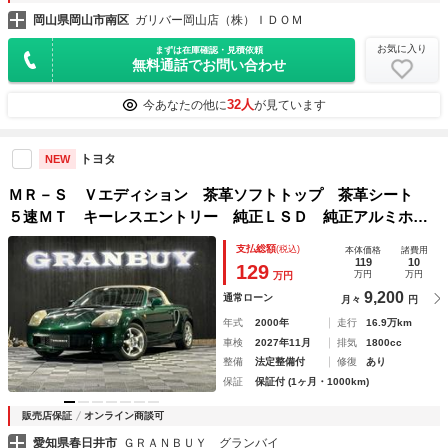
岡山県岡山市南区
ガリバー岡山店（株）ＩＤＯＭ
お気に入り
まずは在庫確認・見積依頼
無料通話でお問い合わせ
32人
今あなたの他に
が見ています
トヨタ
NEW
ＭＲ－Ｓ Ｖエディション 茶革ソフトトップ 茶革シート
５速ＭＴ キーレスエントリー 純正ＬＳＤ 純正アルミホイ
ール ＥＴＣ ＣＤデッキ 助手席エアバック スペアタイヤ
支払総額
(税込)
本体価格
諸費用
カバー スペアタイヤ
119
10
129
万円
万円
万円
9,200
通常ローン
月々
円
年式
2000年
走行
16.9万km
車検
2027年11月
排気
1800cc
整備
法定整備付
修復
あり
保証
保証付 (1ヶ月・1000km)
販売店保証
オンライン商談可
愛知県春日井市
ＧＲＡＮＢＵＹ グランバイ