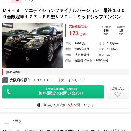
トヨタ
UP
ＭＲ－Ｓ Ｖエディションファイナルバージョン 最終１００
０台限定車１ＺＺ－ＦＥ型ＶＶＴ－ｉミッドシップエンジン６
ＭＴミッションＢＬＩＴＺ車高調ハードＴＯＰレッド幌ＬＥＧ
支払総額
(税込)
本体価格
諸費用
ＺＡＳ１７アルミナビＴＶバックカメラ赤革シートコンビステ
158
15
173
万円
万円
万円
アＬＥＤＦＯＧ
年式
2007後
走行
7.6万km
車検
2027年3月
排気
1800cc
整備
法定整備付
修復
あり
保証
保証付 (3ヶ月・3000km)
販売店保証
大阪府松原市
ＩＮＳＩＤＥ （株）インサイド
お気に入り
まずは在庫確認・見積依頼
無料通話でお問い合わせ
5人
今あなたの他に
が見ています
トヨタ