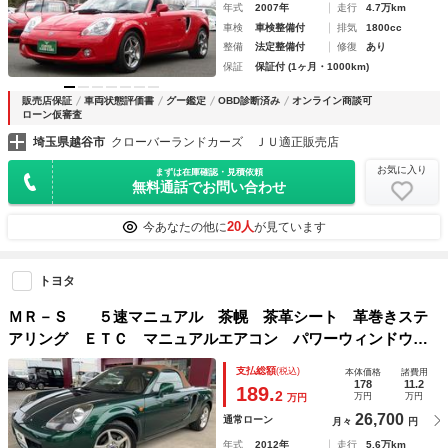
年式
2007年
走行
4.7万km
車検
車検整備付
排気
1800cc
整備
法定整備付
修復
あり
保証
保証付 (1ヶ月・1000km)
販売店保証
車両状態評価書
グー鑑定
OBD診断済み
オンライン商談可
ローン仮審査
埼玉県越谷市
クローバーランドカーズ ＪＵ適正販売店
お気に入り
まずは在庫確認・見積依頼
無料通話でお問い合わせ
20人
今あなたの他に
が見ています
トヨタ
ＭＲ－Ｓ ５速マニュアル 茶幌 茶革シート 革巻きステ
アリング ＥＴＣ マニュアルエアコン パワーウィンドウ
アルミペダル １５インチアルミホイール 電動ミラー ＳＲ
支払総額
(税込)
本体価格
諸費用
Ｓエアバック
178
11.2
189.
2
万円
万円
万円
26,700
通常ローン
月々
円
年式
2012年
走行
5.6万km