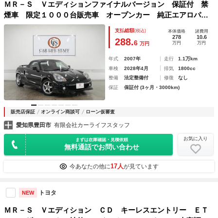
ＭＲ－Ｓ Ｖエディションファイナルバージョン 保証付 禁
煙車 限定１０００台販売車 オープンカー 純正エアロパー
ツ（Ｆ／Ｓ／Ｒ） リアスポイラー ブラック幌 専用１６イ
支払総額
(税込)
本体価格
諸費用
ンチアルミホイール 赤レザーシート ヘリカリＬＳＤ 専用
278
10.6
288.
6
万円
万円
万円
チタン調シルバー加飾
年式
2007年
走行
1.1万km
車検
2028年4月
排気
1800cc
整備
法定整備付
修復
なし
保証
保証付 (3ヶ月・3000km)
販売店保証
オンライン商談可
ローン仮審査
愛知県豊田市
有限会社カーライフスタッフ
お気に入り
まずは在庫確認・見積依頼
無料通話でお問い合わせ
17人
今あなたの他に
が見ています
トヨタ
NEW
ＭＲ－Ｓ Ｖエディション ＣＤ キーレスエントリー ＥＴ