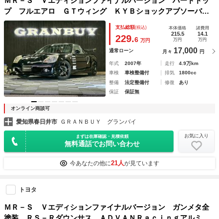
ＭＲ－Ｓ Ｖエディションファイナルバージョン ハードトッ
プ フルエアロ ＧＴウィング ＫＹＢショックアブソーバ
ー ＫＥＮＷＯＯＤ７インチナビ フルセグ ＣＤ・ＤＶＤ再
支払総額
(税込)
本体価格
諸費用
生 フォグ 純正アルミ／ブラック塗装 赤本革シート キー
215.5
14.1
229.
6
万円
万円
万円
レスエントリー ６速ＭＴ
17,000
通常ローン
月々
円
年式
2007年
走行
4.9万km
車検
車検整備付
排気
1800cc
整備
法定整備付
修復
あり
保証
保証無
オンライン商談可
愛知県春日井市
ＧＲＡＮＢＵＹ グランバイ
お気に入り
まずは在庫確認・見積依頼
無料通話でお問い合わせ
21人
今あなたの他に
が見ています
トヨタ
ＭＲ－Ｓ Ｖエディションファイナルバージョン ガンメタ全
塗装 ＲＳ－Ｒダウンサス ＡＤＶＡＮＲａｃｉｎｇアルミホ