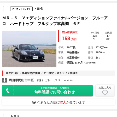
トヨタ
グーネットセレクト
ＭＲ－Ｓ Ｖエディションファイナルバージョン フルエア
ロ ハードトップ フルタップ車高調 ６Ｆ
支払総額
(税込)
本体価格
諸費用
136
17
153
万円
万円
万円
年式
2007後
走行
17.8万km
車検
車検整備付
排気
1800cc
整備
法定整備付
修復
あり
保証
保証付 (1ヶ月・1000km)
販売店保証
車両状態評価書
グー鑑定
オンライン商談可
岡山県岡山市中区
（株）ガレージＢｌｏｏｍ
お気に入り
まずは在庫確認・見積依頼
無料通話でお問い合わせ
22人
今あなたの他に
が見ています
トヨタ