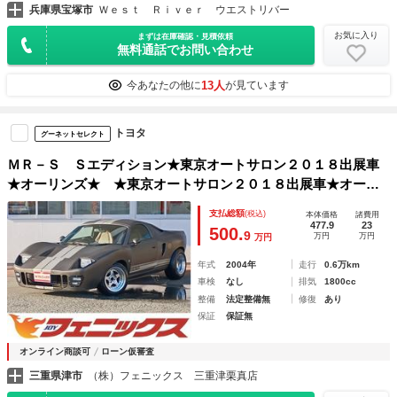
兵庫県宝塚市
Ｗｅｓｔ Ｒｉｖｅｒ ウエストリバー
お気に入り
まずは在庫確認・見積依頼
無料通話でお問い合わせ
13人
今あなたの他に
が見ています
トヨタ
グーネットセレクト
ＭＲ－Ｓ Ｓエディション★東京オートサロン２０１８出展車
★オーリンズ★ ★東京オートサロン２０１８出展車★オーリ
ンズ車高調★ＷＯＲＫＭＥＩＳＴＥＲ★６速ＭＴ★茶本革シー
支払総額
(税込)
本体価格
諸費用
ト★ナルディ革巻きステアリング★ブリスターフェンダー★ダ
477.9
23
500.
9
万円
万円
万円
ックテール★ＥＴＣ★ワンオフマフラー★キーレス★
年式
2004年
走行
0.6万km
車検
なし
排気
1800cc
整備
法定整備無
修復
あり
保証
保証無
オンライン商談可
ローン仮審査
三重県津市
（株）フェニックス 三重津栗真店