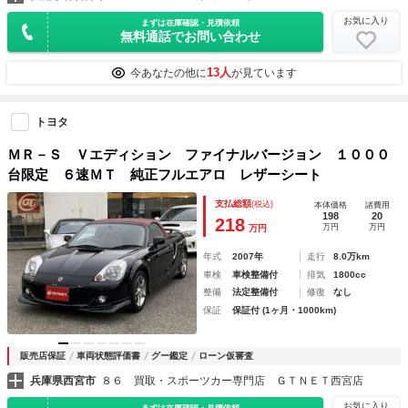
お気に入り
まずは在庫確認・見積依頼
無料通話でお問い合わせ
13人
今あなたの他に
が見ています
トヨタ
ＭＲ－Ｓ Ｖエディション ファイナルバージョン １０００
台限定 ６速ＭＴ 純正フルエアロ レザーシート
支払総額
(税込)
本体価格
諸費用
198
20
218
万円
万円
万円
年式
2007年
走行
8.0万km
車検
車検整備付
排気
1800cc
整備
法定整備付
修復
なし
保証
保証付 (1ヶ月・1000km)
販売店保証
車両状態評価書
グー鑑定
ローン仮審査
兵庫県西宮市
８６ 買取・スポーツカー専門店 ＧＴＮＥＴ西宮店
お気に入り
まずは在庫確認・見積依頼