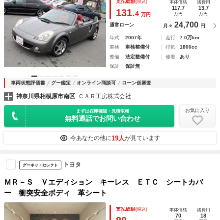
支払総額
(税込)
本体価格
諸費用
／リアディフューザーカラー／ＬＳＤ／フォグランプ／ブラッ
117.7
13.7
131.
4
万円
万円
万円
クソフトトップ／ＥＴＣ
24,700
通常ローン
月々
円
年式
2007年
走行
7.0万km
車検
車検整備付
排気
1800cc
整備
法定整備付
修復
あり
保証
保証無
車両状態評価書
グー鑑定
オンライン商談可
ローン仮審査
神奈川県相模原市南区
ＣＡＲ工房株式会社
お気に入り
まずは在庫確認・見積依頼
無料通話でお問い合わせ
19人
今あなたの他に
が見ています
トヨタ
グーネットセレクト
ＭＲ－Ｓ Ｖエディション キーレス ＥＴＣ シートカバ
ー 衝突安全ボディ 革シート
支払総額
(税込)
本体価格
諸費用
70
18