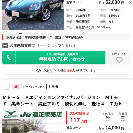
52,000
通常ローン
月々
円
年式
2004年
走行
6.9万km
車検
2028年6月
排気
1800cc
整備
法定整備付
修復
なし
保証
保証付 (6ヶ月・5000km)
販売店保証
車両状態評価書
グー鑑定
OBD診断済み
兵庫県加古川市
オートショップひまわり
お気に入り
まずは在庫確認・見積依頼
無料通話でお問い合わせ
29人
今あなたの他に
が見ています
トヨタ
UP
グーネットセレクト
ＭＲ－Ｓ Ｖエディションファイナルバージョン ＭＴモー
ド 黒革シート 純正アルミ 幌切れ無し 走行４．７万Ｋ
キーレス 純正ツィーター 革巻きハンドル フォグランプ
支払総額
(税込)
本体価格
諸費用
95
22
117
万円
万円
万円
14,000
通常ローン
月々
円