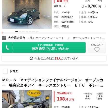
88
万円
万円
万円
8,700
通常ローン
月々
円
年式
2005年
走行
9.8万km
車検
2026年8月
排気
1800cc
整備
法定整備無
修復
なし
保証
保証無
大分県大分市
（株）オークショントレード ／ オークショントレードプラス
お気に入り
まずは在庫確認・見積依頼
無料通話でお問い合わせ
19人
今あなたの他に
が見ています
トヨタ
ＭＲ－Ｓ Ｖエディションファイナルバージョン オープンカ
ー 衝突安全ボディ キーレスエントリー ＥＴＣ 革シー
ト メモリーナビ 修復歴なし ブラックＭカラー パワース
支払総額
(税込)
本体価格
諸費用
テアリング
89
19.6
108.
6
万円
万円
万円
年式
2007年
走行
13.7万km