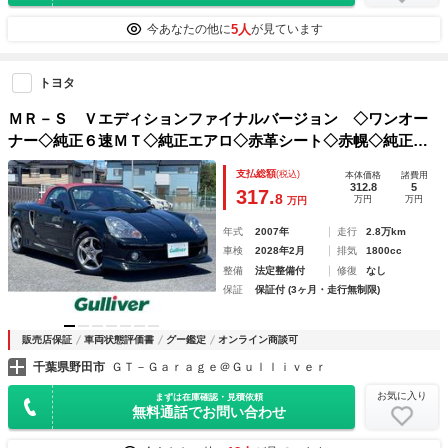
5人
今あなたの他に
が見ています
トヨタ
ＭＲ－Ｓ Ｖエディションファイナルバージョン ◇ワンオー
ナー◇純正６速ＭＴ◇純正エアロ◇赤革シート◇赤幌◇純正Ｆ
１５／Ｒ１６インチＡＷ◇ＰａｎａｓｏｎｉｃＨＤＤナビ／フ
支払総額
(税込)
本体価格
諸費用
ルセグＴＶ◇ＥＴＣ◇保証書◇取扱説明書◇スペアキー
312.8
5
317.
8
万円
万円
万円
年式
2007年
走行
2.8万km
車検
2028年2月
排気
1800cc
整備
法定整備付
修復
なし
保証
保証付 (3ヶ月・走行無制限)
販売店保証
車両状態評価書
グー鑑定
オンライン商談可
千葉県野田市
ＧＴ－Ｇａｒａｇｅ＠Ｇｕｌｌｉｖｅｒ
お気に入り
まずは在庫確認・見積依頼
無料通話でお問い合わせ