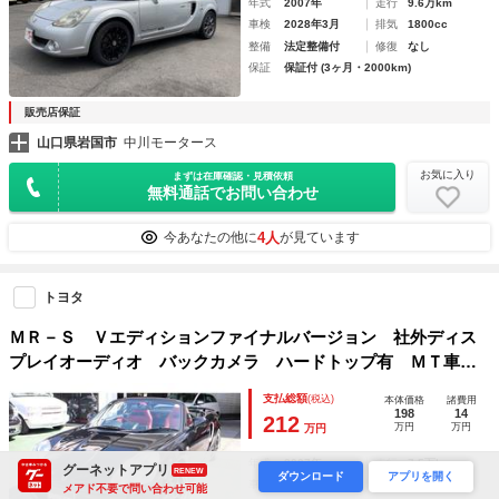
年式
2007年
走行
9.6万km
車検
2028年3月
排気
1800cc
整備
法定整備付
修復
なし
保証
保証付 (3ヶ月・2000km)
販売店保証
山口県岩国市
中川モータース
お気に入り
まずは在庫確認・見積依頼
無料通話でお問い合わせ
4人
今あなたの他に
が見ています
トヨタ
ＭＲ－Ｓ Ｖエディションファイナルバージョン 社外ディス
プレイオーディオ バックカメラ ハードトップ有 ＭＴ車
車高調 社外ＡＷ 社外マフラー
支払総額
(税込)
本体価格
諸費用
198
14
212
万円
万円
万円
年式
2007年
走行
7.5万km
グーネットアプリ
RENEW
ダウンロード
アプリを開く
車検
2027年8月
排気
1800cc
メアド不要で問い合わせ可能