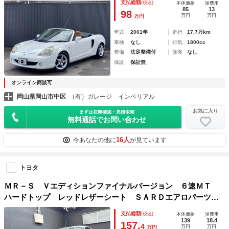
支払総額
(税込)
本体価格
諸費用
85
13
98
万円
万円
万円
年式
2001年
走行
17.7万km
車検
なし
排気
1800cc
整備
法定整備付
修復
なし
保証
保証無
オンライン商談可
岡山県岡山市中区
（有）ガレージ インペリアル
お気に入り
まずは在庫確認・見積依頼
無料通話でお問い合わせ
16人
今あなたの他に
が見ています
トヨタ
ＭＲ－Ｓ Ｖエディションファイナルバージョン ６速ＭＴ
ハードトップ レッドレザーシート ＳＡＲＤエアロパーツ
（サイド・リア） クラリオンＳＤナビ フルセグＴＶ バッ
支払総額
(税込)
本体価格
諸費用
クカメラ ブルートゥース ＣＤ ＤＶＤ ＥＴＣ 純正１５
139
18.4
157.
4
万円
万円
万円