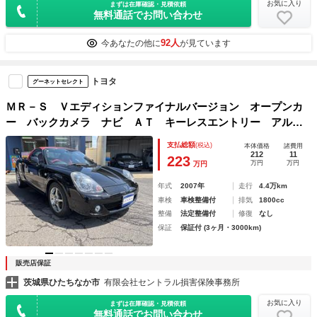
お気に入り
まずは在庫確認・見積依頼
無料通話でお問い合わせ
92人
今あなたの他に
が見ています
トヨタ
グーネットセレクト
ＭＲ－Ｓ Ｖエディションファイナルバージョン オープンカ
ー バックカメラ ナビ ＡＴ キーレスエントリー アルミ
ホイール 衝突安全ボディ ＡＢＳ エアコン パワーステア
支払総額
(税込)
本体価格
諸費用
リング パワーウィンドウ
212
11
223
万円
万円
万円
年式
2007年
走行
4.4万km
車検
車検整備付
排気
1800cc
整備
法定整備付
修復
なし
保証
保証付 (3ヶ月・3000km)
販売店保証
茨城県ひたちなか市
有限会社セントラル損害保険事務所
お気に入り
まずは在庫確認・見積依頼
無料通話でお問い合わせ