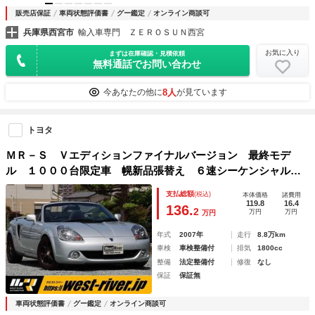
販売店保証
車両状態評価書
グー鑑定
オンライン商談可
兵庫県西宮市
輸入車専門 ＺＥＲＯＳＵＮ西宮
お気に入り
まずは在庫確認・見積依頼
無料通話でお問い合わせ
8人
今あなたの他に
が見ています
トヨタ
ＭＲ－Ｓ Ｖエディションファイナルバージョン 最終モデ
ル １０００台限定車 幌新品張替え ６速シーケンシャル
黒革シート トムス１５インチＡＷ ダウンサス 純正Ｒス
支払総額
(税込)
本体価格
諸費用
ポ 純正フォグ ノーマルベース車 保証書・取説・スペアキ
119.8
16.4
136.
2
万円
万円
万円
ー有
年式
2007年
走行
8.8万km
車検
車検整備付
排気
1800cc
整備
法定整備付
修復
なし
保証
保証無
車両状態評価書
グー鑑定
オンライン商談可