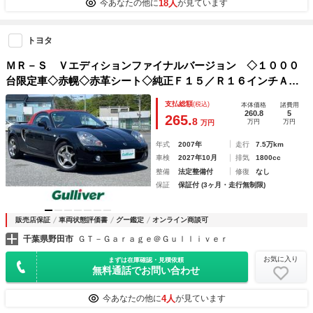
18人
今あなたの他に
が見ています
トヨタ
ＭＲ－Ｓ Ｖエディションファイナルバージョン ◇１０００
台限定車◇赤幌◇赤革シート◇純正Ｆ１５／Ｒ１６インチＡＷ
◇ＨＩＤヘッドライト◇フォグライト◇ＥＴＣ◇ドライブレコ
支払総額
(税込)
本体価格
諸費用
ーダー◇取扱説明書◇スペアキー
260.8
5
265.
8
万円
万円
万円
年式
2007年
走行
7.5万km
車検
2027年10月
排気
1800cc
整備
法定整備付
修復
なし
保証
保証付 (3ヶ月・走行無制限)
販売店保証
車両状態評価書
グー鑑定
オンライン商談可
千葉県野田市
ＧＴ－Ｇａｒａｇｅ＠Ｇｕｌｌｉｖｅｒ
お気に入り
まずは在庫確認・見積依頼
無料通話でお問い合わせ
4人
今あなたの他に
が見ています