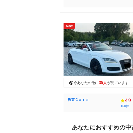
New
35人
今あなたの他に
が見ています
坂東Ｃａｒｓ
4.9
160件
あなたにおすすめの中