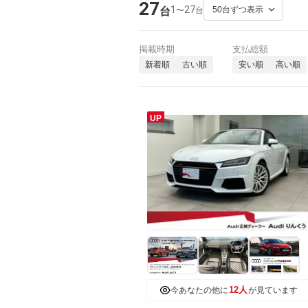
27
1
27
〜
台
台
掲載時期
支払総額
新着順
古い順
安い順
高い順
UP
12人
今あなたの他に
が見ています