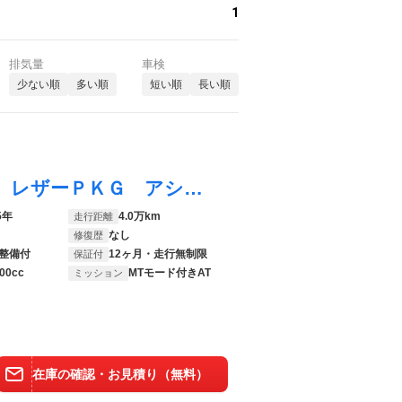
1
排気量
車検
少ない順
多い順
短い順
長い順
ＴＴロードスター ２．０ＴＦＳＩクワトロ レザーＰＫＧ アシスタンスＰＫＧアドバンスト ファインナッパレザーシートＳロゴ フルセグＴＶ パワーシート／シートヒーター クルーズコントロール パーキングアシスト バックカメラ ＡＣＣ 認定中古車
5年
4.0万km
走行距離
なし
修復歴
整備付
12ヶ月・走行無制限
保証付
00cc
MTモード付きAT
ミッション
在庫の確認・お見積り（無料）