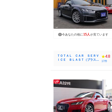
15人
今あなたの他に
が見ています
ＴＯＴＡＬ ＣＡＲ ＳＥＲＶ
4.8
ＩＣＥ ＢＬＡＳＴ（ブラス
17件
ト）
UP