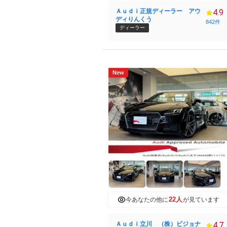
Ａｕｄｉ正規ディーラー アウ
4.9
ディりんくう
842件
ディーラー
New
22人
今あなたの他に
が見ています
Ａｕｄｉ立川 （株）ビジョナ
4.7