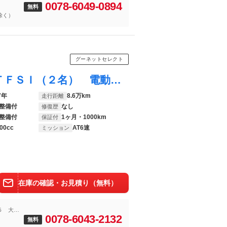
0078-6049-0894
無料
を除く）
グーネットセレクト
ＴＴロードスター ２．０ＴＦＳＩ ２．０ＴＦＳＩ（２名） 電動オープン シートヒーター
7年
8.6万km
走行距離
整備付
なし
修復歴
整備付
1ヶ月・1000km
保証付
00cc
AT6速
ミッション
在庫の確認・お見積り（無料）
５ 大分
0078-6043-2132
無料