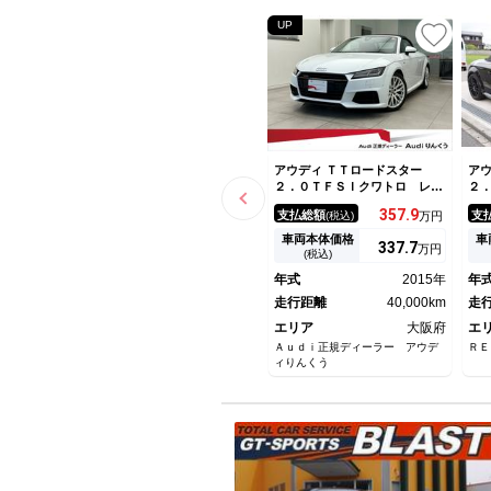
UP
アウディ ＴＴロードスター
アウ
２．０ＴＦＳＩクワトロ レザ
２
ーＰＫＧ アシスタンスＰＫＧ
ア
357.
9
支払総額
支
(税込)
万円
アドバンスト ファインナッパ
Ｚ
レザーシートＳロゴ フルセグ
Ｔ
車両本体価格
車
337.
7
万円
ＴＶ パワーシート／シートヒ
録
(税込)
ーター クルーズコントロー
ト
年式
2015年
年
ル パーキングアシスト バッ
ッ
クカメラ ＡＣＣ 認定中古車
走行距離
40,000km
動
走
エリア
大阪府
エ
Ａｕｄｉ正規ディーラー アウデ
ＲＥ
ィりんくう