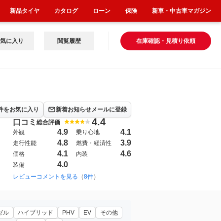
新品タイヤ
カタログ
ローン
保険
新車・中古車マガジン
気に入り
閲覧履歴
在庫確認・見積り依頼
件をお気に入り
新着お知らせメールに登録
4.4
口コミ
総合評価
4.9
4.1
外観
乗り心地
4.8
3.9
走行性能
燃費・経済性
4.1
4.6
価格
内装
4.0
装備
2015年8月~2020年12月（9）
レビューコメントを見る
（
8件
）
ゼル
ハイブリッド
PHV
EV
その他