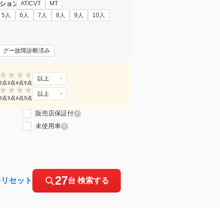
ション
AT/CVT
MT
5人
6人
7人
8人
9人
10人
グー故障診断済み
★
★
★
★
以上
2点
3点
4点
5点
★
★
★
★
以上
2点
3点
4点
5点
販売店保証付
?
未使用車
?
27
をリセット
台 検索する