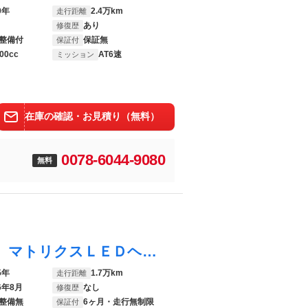
0年
2.4万km
走行距離
あり
修復歴
整備付
保証無
保証付
00cc
AT6速
ミッション
在庫の確認・お見積り（無料）
0078-6044-9080
無料
ＴＴロードスター ２．０ＴＦＳＩクワトロ マトリクスＬＥＤヘッドライト プッシュスタート パークセンサー バーチャルコックピット パドルシフト ＥＴＣ 純正１７アルミホイール 純正ナビ 電動オープン 電動格納式リアスポイラー 走行モード切替
5年
1.7万km
走行距離
6年8月
なし
修復歴
整備無
6ヶ月・走行無制限
保証付