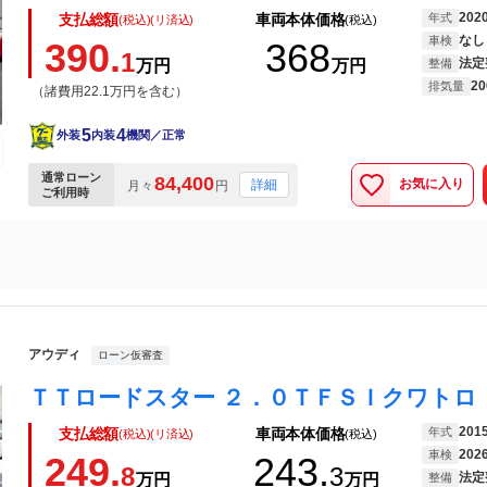
202
年式
支払総額
車両本体価格
(税込)(リ済込)
(税込)
なし
車検
390.
368
1
法定
万円
万円
整備
20
排気量
（諸費用22.1万円を含む）
5
4
外装
内装
機関／正常
通常ローン
84,400
お気に入り
詳細
月々
円
ご利用時
アウディ
ローン仮審査
201
年式
支払総額
車両本体価格
(税込)(リ済込)
(税込)
202
車検
249.
243.
8
3
法定
万円
万円
整備