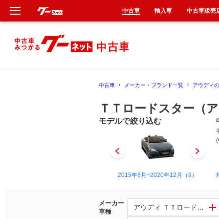
中古車
輸入車
中古車販売
新車
中古車
中古車
メーカー・ブランド一覧
アウディ
輸入車
ＴＴロードスター（ア
クルマ買取
モデルで絞り込む
カーリース
タイヤ交換
2000年5月~2006年10月（10）
2015年8月~2020年12月（9）
整備工場
メーカー
アウディ ＴＴロードスター
車種
車検