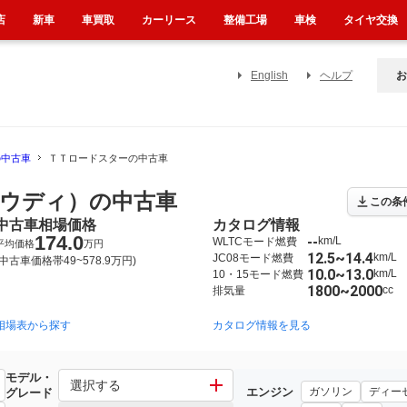
店
新車
車買取
カーリース
整備工場
車検
タイヤ交換
English
ヘルプ
お
の中古車
ＴＴロードスターの中古車
ウディ）の中古車
この条
中古車相場価格
カタログ情報
174.0
--
km/L
WLTCモード燃費
平均価格
万円
12.5~14.4
km/L
JC08モード燃費
(中古車価格帯49~578.9万円)
10.0~13.0
km/L
10・15モード燃費
1800~2000
cc
排気量
相場表から探す
2007年6月~2015年8月（7）
2000年5月~2006年10月（10）
カタログ情報を見る
モデル・
選択する
エンジン
ガソリン
ディー
グレード