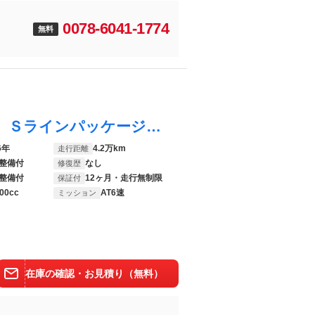
0078-6041-1774
無料
ＴＴロードスター ２．０ＴＦＳＩクワトロ Ｓラインパッケージ アルミホイール ５アームスターデザイン コントラストグレー パートリーポリッシュト９Ｊｘ１９／マトリクスＬＥＤヘッドライト／アシスタンスパッケージアドバンスト／Ｓ ｌｉｎｅ スポーツパッケージ
6年
4.2万km
走行距離
整備付
なし
修復歴
整備付
12ヶ月・走行無制限
保証付
00cc
AT6速
ミッション
在庫の確認・お見積り（無料）