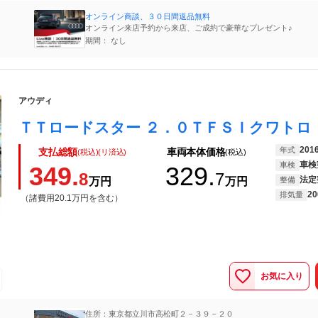
オンライン商談、３０日間返品無料
オンライン来店予約から来店、ご成約で豪華なプレゼント♪
期間： なし
アウディ
201
年式
支払総額
車両本体価格
(税込)(リ済込)
(税込)
車検
車検
349.
329.
8
7
法定
万円
万円
整備
20
排気量
（諸費用20.1万円を含む）
お気に入り
住所：東京都立川市高松町２－３９－２０