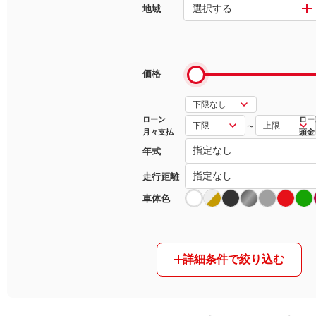
選択する
地域
マガジン
車カタログ
価格
自動車ローン
ローン
ロー
～
月々支払
頭金
保険
年式
レビュー
走行距離
車体色
価格相場
教習所
詳細条件で絞り込む
用語集