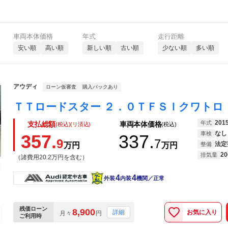
車両本体価格
年式
走行距離
安い順
高い順
新しい順
古い順
少ない順
多い順
アウディ
ローン仮審査
購入パックあり
201
年式
支払総額
車両本体価格
(税込)(リ済込)
(税込)
なし
車検
357.
337.
9
7
法定
万円
万円
整備
20
排気量
（諸費用20.2万円を含む）
4
4
外装
内装
機関／正常
残価ローン
8,900
お気に入り
詳細
月々
円
ご利用時