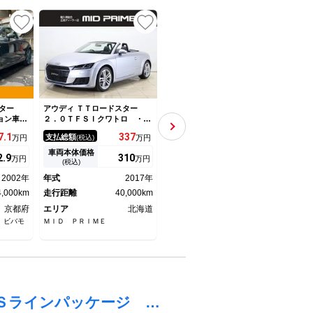
UP
ター
アウディ ＴＴロードスター
アウディ ＴＴロードスター
アウデ
ション車
２．０ＴＦＳＩクワトロ ・レ
２．０ＴＦＳＩクワトロ ナ
２．
ザーシー
ザーシート・シートヒーター・
ビ ＥＴＣ ＴＶ キーレス
リク
7.
1
337
125.
5
支払総額
支払総額
支払
万円
(税込)
万円
(税込)
万円
ホイー
リアカメラ・マトリクスＬＥＤ
バックカメラ ＡＢＳ エアバ
ッシ
キーレ
ヘッドライト・パーキングセン
ック カーナビ 音楽プレイヤ
ー 
車両本体価格
車両本体価格
車両
2.
9
310
115.
5
万円
万円
万円
サー・ＴＶフルセグチューナ
ー接続 盗難防止システム ド
パド
(税込)
(税込)
ー・ＥＴＣ
ラレコ パワーシート パワー
７ア
2002年
年式
2017年
年式
2011年
年式
ウインドウ パワーステアリン
電動
4,000km
走行距離
40,000km
グ 本革シート アルミホイー
走行距離
81,000km
スポ
走行
ル
京都府
エリア
北海道
エリア
埼玉県
エリ
 ビバモ
ＭＩＤ ＰＲＩＭＥ
ジョールズ トレーディング／Ｇ
カーミ
ＥＯＲＧＥ ＴＲＡＤＩＮＧ
ＴＴロードスター ４５ＴＦＳＩクワトロ Ｓラインパッケージ ＬＥＤヘッドライト ４ＷＤ ハーフブラックレーザシート フルセグＴＶ メモリーナビ バックカメラ ＥＴＣ