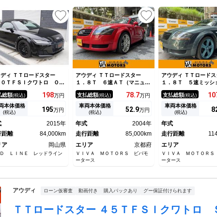
ディ ＴＴロードスター
アウディ ＴＴロードスター
アウディ ＴＴロードス
．０ＴＦＳＩクワトロ ＯＰ
１．８Ｔ ６速ＡＴ（マニュア
１．８Ｔ ５速ミッ
シスタンスパッケージ Ｏ
ルモード付）ロードスター ベ
ベースボールグラブレ
198
78.
7
10
払総額
支払総額
支払総額
(税込)
万円
(税込)
万円
(税込)
 ＲＡＣＩＮＧ ＳＵＰＥＲ
ージュレザーシート １８イン
ト １９インチアルミ
ＵＲＩＳＭＯ １８ＡＷ 記
チアルミホイール ＥＴＣ シ
ル シートヒーター 
両本体価格
車両本体価格
車両本体価格
195
52.
9
8
万円
万円
簿有 バーチャルコックピッ
ートヒーター キーレス
ス ＥＴＣ オープン
(税込)
(税込)
(税込)
 純正ナビ 地デジＴＶ バ
式
2015年
年式
2004年
年式
クカメラ 黒ハーフレザー電
シート 禁煙車
行距離
84,000km
走行距離
85,000km
走行距離
11
リア
岡山県
エリア
京都府
エリア
Ｄ ＬＩＮＥ レッドライン
ＶＩＶＡ ＭＯＴＯＲＳ ビバモ
ＶＩＶＡ ＭＯＴＯＲＳ
ータース
ータース
アウディ
ローン仮審査
動画付き
購入パックあり
グー保証付けられます