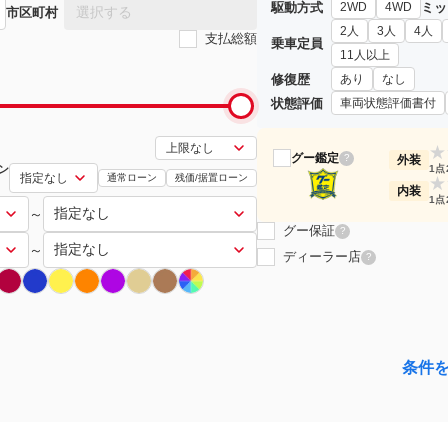
駆動方式
ミッ
2WD
4WD
選択する
市区町村
2人
3人
4人
支払総額
乗車定員
11人以上
修復歴
あり
なし
状態評価
車両状態評価書付
★
グー鑑定
?
外装
ン
1点
通常ローン
残価/据置ローン
★
内装
1点
～
グー保証
?
～
ディーラー店
?
条件