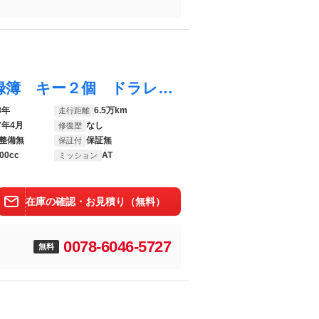
ＴＴロードスター ２．０ＴＦＳＩ 整備記録簿 キー２個 ドラレコ クルコン 革シート 電動シート シートヒーター 大画面ナビ
8年
6.5万km
走行距離
7年4月
なし
修復歴
整備無
保証無
保証付
00cc
AT
ミッション
在庫の確認・お見積り（無料）
0078-6046-5727
無料