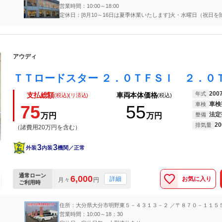
営業時間：10:00～18:00
定休日：[8月10～16日は夏季休業いたします]火・水曜日（祝日
アウディ
200
年式
支払総額
車両本体価格
(税込)(リ済込)
(税込)
車検
車検
75
55
法定
万円
万円
整備
20
排気量
（諸費用20万円を含む）
3
3
外装
内装
機関／正常
通常ローン
6,000
お気に入り
詳細
月々
円
ご利用時
住所：大分県大分市明野東５－４３１３－２ ／〒８７０－１１５
市玉沢６９５－６
営業時間：10:00～18：30