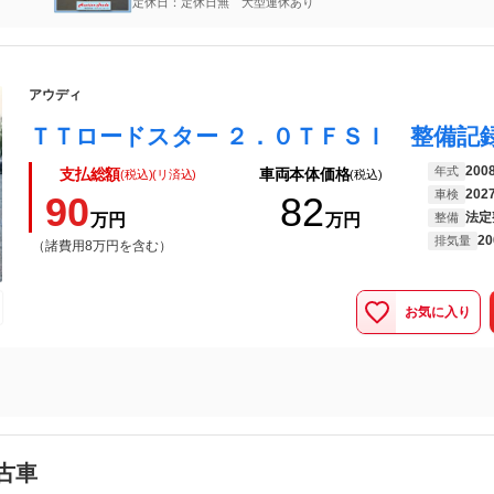
定休日：定休日無 大型連休あり
アウディ
200
年式
支払総額
車両本体価格
(税込)(リ済込)
(税込)
202
車検
90
82
法定
万円
万円
整備
20
排気量
（諸費用8万円を含む）
お気に入り
古車