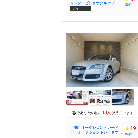
リング ビジョナグループ
30件
ディーラー
14人
今あなたの他に
が見ています
（株）オークショントレード
4.9
／ オークショントレードプラ
84件
ス