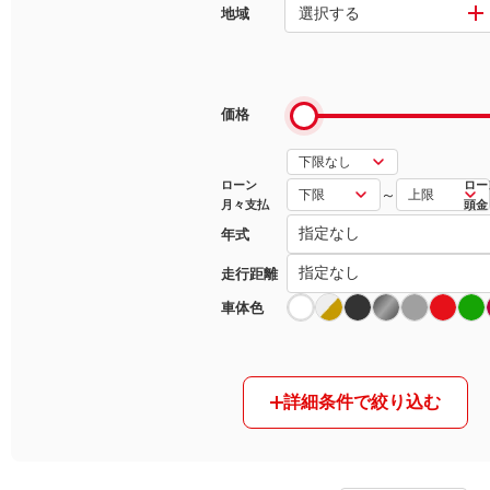
選択する
地域
マガジン
車カタログ
価格
自動車ローン
ローン
ロー
～
月々支払
頭金
保険
年式
レビュー
走行距離
車体色
価格相場
教習所
詳細条件で絞り込む
用語集