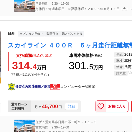
営業時間：9:30～19:00
定休日：毎週水曜日 ※夏季休暇：２０２６年８月１１日（火）
（金）
日産
オプション見積り
動画付き
購入パックあり
201
年式
支払総額
車両本体価格
(税込)(リ済込)
(税込)
車検
車検
314.
301.
4
5
法定
万円
万円
整備
30
排気量
（諸費用12.9万円を含む）
4
4
コンピューター診断済
外装
内装
機関／正常
通常ローン
45,700
お気に入り
詳細
月々
円
ご利用時
住所：愛知県春日井市不二町２－１１－５
営業時間：9:30～19:00