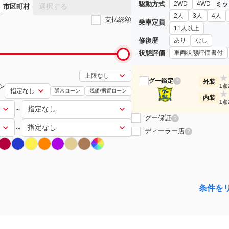
駆動方式
ミッ
2WD
4WD
選択する
市区町村
2人
3人
4人
支払総額
乗車定員
11人以上
修復歴
あり
なし
状態評価
車両状態評価書付
★
グー鑑定
?
外装
ン
1点
通常ローン
残価/据置ローン
★
内装
1点
～
グー保証
?
～
ディーラー店
?
条件を