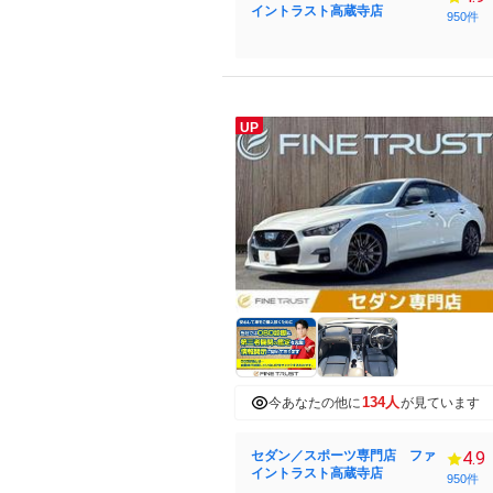
イントラスト高蔵寺店
950件
UP
134人
今あなたの他に
が見ています
セダン／スポーツ専門店 ファ
4.9
イントラスト高蔵寺店
950件