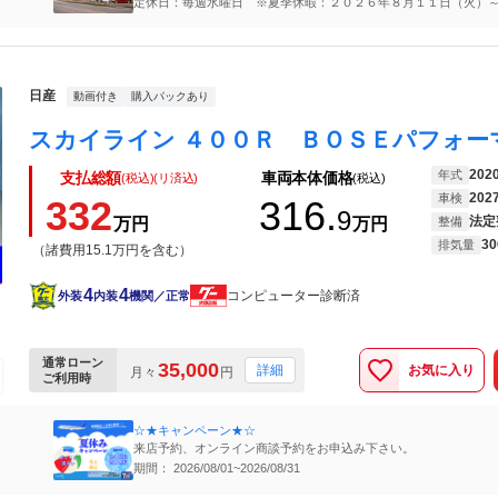
定休日：毎週水曜日 ※夏季休暇：２０２６年８月１１日（火）
（金）
日産
動画付き
購入パックあり
202
年式
支払総額
車両本体価格
(税込)(リ済込)
(税込)
202
車検
332
316.
9
法定
万円
万円
整備
30
排気量
（諸費用15.1万円を含む）
4
4
コンピューター診断済
外装
内装
機関／正常
通常ローン
35,000
お気に入り
詳細
月々
円
ご利用時
☆★キャンペーン★☆
来店予約、オンライン商談予約をお申込み下さい。
期間： 2026/08/01~2026/08/31