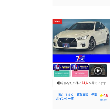
New
61人
今あなたの他に
が見ています
（株）ＴＳＣ 買取直販 千葉
4.8
北インター店
499件