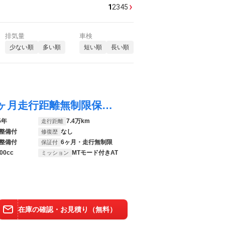
›
1
2
3
4
5
排気量
車検
少ない順
多い順
短い順
長い順
スカイライン ２００ＧＴ－ｔタイプＰ ６ヶ月走行距離無制限保証付 純正ＳＤナビ フルセグＴＶ 全周囲カメラ ＥＴＣ 本革シート シートヒーター レーダークルーズコントロール 衝突軽減ブレーキ Ｂｌｕｅｔｏｏｔｈ ＬＥＤヘッドライト 禁煙車
5年
7.4万km
走行距離
整備付
なし
修復歴
整備付
6ヶ月・走行無制限
保証付
00cc
MTモード付きAT
ミッション
在庫の確認・お見積り（無料）