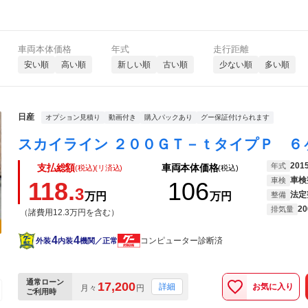
車両本体価格
年式
走行距離
安い順
高い順
新しい順
古い順
少ない順
多い順
日産
オプション見積り
動画付き
購入パックあり
グー保証付けられます
201
年式
支払総額
車両本体価格
(税込)(リ済込)
(税込)
車検
車検
118.
106
3
法定
万円
万円
整備
20
排気量
（諸費用12.3万円を含む）
4
4
コンピューター診断済
外装
内装
機関／正常
通常ローン
17,200
お気に入り
詳細
月々
円
ご利用時