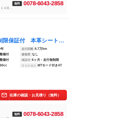
0078-6043-2858
無料
～１４日
スカイライン ４００Ｒ ６ヶ月走行距離無制限保証付 本革シート 純正メーカーナビ フルセグＴＶ アラウンドビューモニター ＥＴＣ２．０ 禁煙車 衝突軽減ブレーキ レーダークルーズコントロール シートヒーター パワーシート
9年
6.7万km
走行距離
整備付
なし
修復歴
整備付
6ヶ月・走行無制限
保証付
00cc
MTモード付きAT
ミッション
在庫の確認・お見積り（無料）
0078-6043-2858
無料