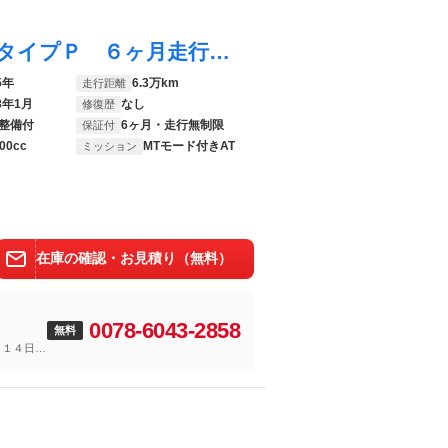
スカイライン ３５０ＧＴ ハイブリッド タイプＰ ６ヶ月走行距離無制限保証付 １９インチＳＰアルミ後期型 ＳＰバンパー 純正ＳＤナビ フルセグ 全方位カメラ ＥＴＣ 本革シート スマートキー レーダークルーズ 衝突軽減ブレーキ ＢＳＭ
5年
6.3万km
走行距離
8年1月
なし
修復歴
整備付
6ヶ月・走行無制限
保証付
00cc
MTモード付きAT
ミッション
在庫の確認・お見積り（無料）
0078-6043-2858
無料
～１４日