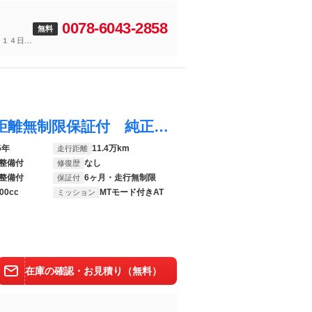
0078-6043-2858
無料
～１４日
スカイライン ２００ＧＴ－ｔ ６ヶ月走行距離無制限保証付 純正ＳＤナビ フルセグＴＶ バックカメラ ＥＴＣ ハーフレザーシート スマートキー クルーズコントロール パワーシート ＬＥＤヘッドライト Ｂｌｕｅｔｏｏｔｈ対応
5年
11.4万km
走行距離
整備付
なし
修復歴
整備付
6ヶ月・走行無制限
保証付
00cc
MTモード付きAT
ミッション
在庫の確認・お見積り（無料）