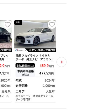
UP
UP
イブリッ
日産 スカイライン ４００Ｒ
日産 スカイライン ＧＴＳ 車
日産 
後期 全
ターボ 純正ナビ アラウンド
検整備付き ５速ＭＴ エアコ
－ｔ
ェンシー
ビューモニター インテリジェ
ン カロッツェリアＣＤプレイ
ボ 
9.
9
489.
9
128.
4
支払総額
支払総額
支払
万円
(税込)
万円
(税込)
万円
シートヒ
ントクルーズコントロール シ
ヤー
イン
８インチ
ートヒーター メモリー機能付
トク
車両本体価格
車両本体価格
車両
7.
1
477.
5
117.
8
万円
万円
万円
パワーシ
きパワーシート 純正１９イン
ージ
(税込)
(税込)
ング オ
チアルミホイール ＬＥＤヘッ
ンド
2020年
年式
2024年
年式
1998年
年式
トライト
ドライト 純正革巻きステアリ
ート
4,000km
ング
走行距離
1,000km
走行距離
362,000km
８イ
走行
愛知県
エリア
大阪府
エリア
埼玉県
エリ
ダン・ス
ネクステージ 香里園セダン・ス
クヌギオート
ネクス
ポーツ専門店
ポーツ