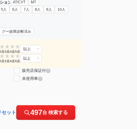
ション
AT/CVT
MT
5人
6人
7人
8人
9人
10人
グー故障診断済み
★
★
★
★
以上
2点
3点
4点
5点
★
★
★
★
以上
2点
3点
4点
5点
販売店保証付
?
未使用車
?
497
リセット
台 検索する