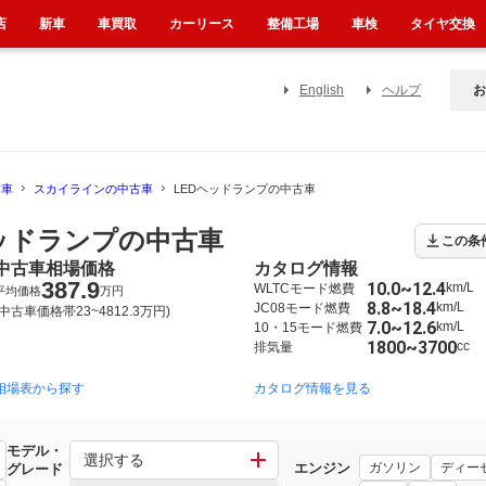
店
新車
車買取
カーリース
整備工場
車検
タイヤ交換
English
ヘルプ
お
古車
スカイラインの中古車
LEDヘッドランプの中古車
ヘッドランプの中古車
この条
中古車相場価格
カタログ情報
387.9
10.0~12.4
km/L
WLTCモード燃費
平均価格
万円
8.8~18.4
km/L
JC08モード燃費
(中古車価格帯23~4812.3万円)
7.0~12.6
km/L
10・15モード燃費
1800~3700
cc
排気量
相場表から探す
2006年11月~2015年12月（182）
2001年6月~2007年10月（50）
カタログ情報を見る
モデル・
選択する
エンジン
ガソリン
ディー
グレード