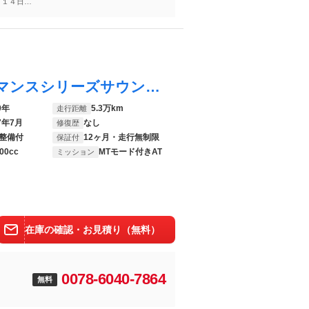
～１４日
スカイライン ４００Ｒ ＢＯＳＥパフォーマンスシリーズサウンドシステム／ＡｐｐｌｅＣａｒＰｌａｙ／シートポジションメモリー／全周囲カメラ／シートヒータ―／全方位運転支援システム／フジツボマフラー／パワーシート／
0年
5.3万km
走行距離
7年7月
なし
修復歴
整備付
12ヶ月・走行無制限
保証付
00cc
MTモード付きAT
ミッション
在庫の確認・お見積り（無料）
0078-6040-7864
無料