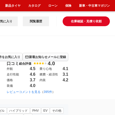
新品タイヤ
カタログ
ローン
保険
新車・中古車マガジン
気に入り
閲覧履歴
在庫確認・見積り依頼
件をお気に入り
新着お知らせメールに登録
4.0
口コミ
総合評価
4.5
4.1
外観
乗り心地
4.6
3.1
走行性能
燃費・経済性
3.7
4.2
価格
内装
4.0
装備
1999年1月~2002年8月（45）
レビューコメントを見る
（
395件
）
1998年5月~2001年6月（120）
19
ゼル
ハイブリッド
PHV
EV
その他