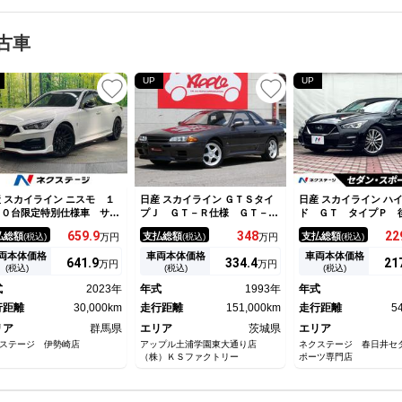
古車
UP
UP
 スカイライン ニスモ １
日産 スカイライン ＧＴＳタイ
日産 スカイライン ハ
００台限定特別仕様車 サン
プＪ ＧＴ－Ｒ仕様 ＧＴ－Ｒ
ド ＧＴ タイプＰ 
ーフ ＢＯＳＥサウンドシス
仕様 純正５速 ガンメタ新規
周囲カメラ エマージ
659.
9
348
22
払総額
支払総額
支払総額
(税込)
万円
(税込)
万円
(税込)
ム ＥＮＫＥＩ製純正１９イ
全塗装 Ｄ．ｓｐｅｅｄカーボ
ブレーキ レークル 
チアルミホイール 専用チュ
ンボンネット ＧＴ－Ｒ風フロ
ーター 黒革 純正１
両本体価格
車両本体価格
車両本体価格
641.
9
334.
4
21
万円
万円
ニングコンピューター ブラ
ントバンパー ＧＴ－Ｒ純正リ
ＡＷ ＬＥＤヘッド 
(税込)
(税込)
(税込)
ク革シート 禁煙車 ８型ニ
アスポイラー ボルクレーシン
ート 革巻きステアリ
式
2023年
年式
1993年
年式
サンコネクトナビ
グＧｒ．ＡＶ１７インチＡＷ
ートエアコン オー
行距離
30,000km
ＨＫＳアーシング ＥＴＣ
走行距離
151,000km
スマートキー ＥＴＣ
走行距離
5
リア
群馬県
エリア
茨城県
エリア
ステージ 伊勢崎店
アップル土浦学園東大通り店
ネクステージ 春日井セ
（株）ＫＳファクトリー
ポーツ専門店