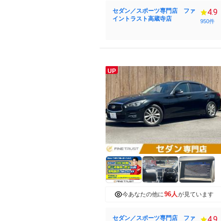
セダン／スポーツ専門店 ファ
4.9
イントラスト高蔵寺店
950件
UP
96人
今あなたの他に
が見ています
セダン／スポーツ専門店 ファ
4.9