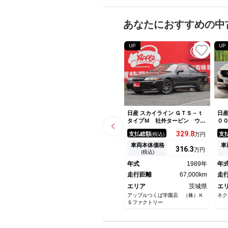
あなたにおすすめの中
UP
UP
日産 スカイライン ＧＴＳ－ｔ
日産
タイプＭ 社外タービン ウエ
０
ストゲート ファイナルスピー
ル
329.
8
支払総額
支
(税込)
万円
ド１７インチＡＷ 前置きイン
テ
タークーラー 社外マフラー
ン
車両本体価格
車
316.
3
万円
ＢＬＩＴＺエアクリーナー タ
ー
(税込)
ワーバー
ッ
年式
1989年
年
ッ
走行距離
67,000km
走
エリア
茨城県
エ
アップルつくば学園店 （株）Ｋ
ネク
Ｓファクトリー