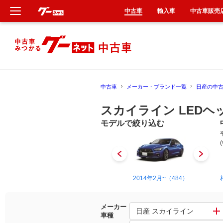
中古車
輸入車
中古車販売
新車
中古車
中古車
メーカー・ブランド一覧
日産の中
輸入車
スカイライン LED
クルマ買取
モデルで絞り込む
カーリース
タイヤ交換
1968年8月~1972年9月（45）
2014年2月~（484）
整備工場
メーカー
日産 スカイライン
車種
車検