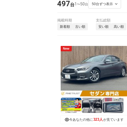
497
1
50
〜
台
台
掲載時期
支払総額
新着順
古い順
安い順
高い順
New
323人
今あなたの他に
が見ています