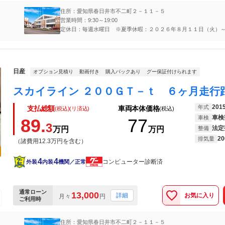
住所：愛知県春日井市不二町２－１１－５
営業時間：9:30～19:00
定休日：毎週水曜日 ※夏季休暇：２０２６年８月１１日（火）
（金）
日産
オプション見積り
動画付き
購入パックあり
グー保証付けられます
201
年式
支払総額
車両本体価格
(税込)(リ済込)
(税込)
車検
車検
89.
77
3
法定
万円
万円
整備
20
排気量
（諸費用12.3万円を含む）
4
4
コンピューター診断済
外装
内装
機関／正常
通常ローン
13,000
お気に入り
詳細
月々
円
ご利用時
住所：愛知県春日井市不二町２－１１－５