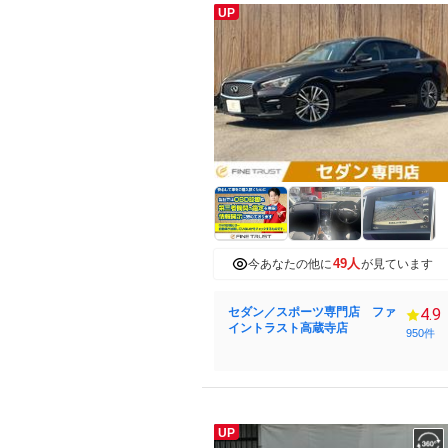
UP
49人
今あなたの他に
が見ています
セダン／スポーツ専門店 ファ
4.9
イントラスト高蔵寺店
950件
UP