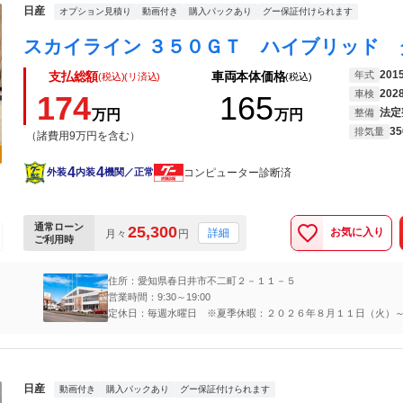
日産
オプション見積り
動画付き
購入パックあり
グー保証付けられます
201
年式
支払総額
車両本体価格
(税込)(リ済込)
(税込)
202
車検
174
165
法定
万円
万円
整備
35
排気量
（諸費用9万円を含む）
4
4
コンピューター診断済
外装
内装
機関／正常
通常ローン
25,300
お気に入り
詳細
月々
円
ご利用時
住所：愛知県春日井市不二町２－１１－５
営業時間：9:30～19:00
定休日：毎週水曜日 ※夏季休暇：２０２６年８月１１日（火）
（金）
日産
動画付き
購入パックあり
グー保証付けられます