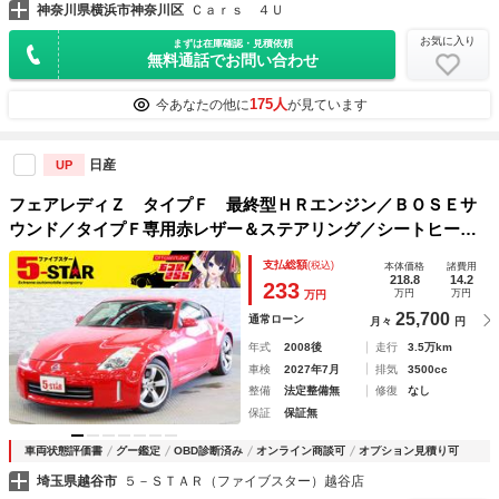
神奈川県横浜市神奈川区
Ｃａｒｓ ４Ｕ
お気に入り
まずは在庫確認・見積依頼
無料通話でお問い合わせ
175人
今あなたの他に
が見ています
日産
UP
フェアレディＺ タイプＦ 最終型ＨＲエンジン／ＢＯＳＥサ
ウンド／タイプＦ専用赤レザー＆ステアリング／シートヒータ
ー／ブレンボ／デジタルインナーミラー／純正ナビ／Ｂカメラ
支払総額
(税込)
本体価格
諸費用
／地デジ／キーレス／ＥＴＣ／ＨＩＤオートライト／純正ＡＷ
218.8
14.2
233
万円
万円
万円
25,700
通常ローン
月々
円
年式
2008後
走行
3.5万km
車検
2027年7月
排気
3500cc
整備
法定整備無
修復
なし
保証
保証無
車両状態評価書
グー鑑定
OBD診断済み
オンライン商談可
オプション見積り可
埼玉県越谷市
５－ＳＴＡＲ（ファイブスター）越谷店