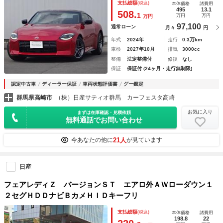
支払総額
(税込)
本体価格
諸費用
ＥＤヘッドランプ アルミホイール １オーナー フルセグＴ
495
13.1
508.
1
万円
万円
万円
Ｖ
97,100
通常ローン
月々
円
年式
2024年
走行
0.3万km
車検
2027年10月
排気
3000cc
整備
法定整備付
修復
なし
保証
保証付 (24ヶ月・走行無制限)
認定中古車
ディーラー保証
車両状態評価書
グー鑑定
群馬県高崎市
（株）日産サティオ群馬 カーフェスタ高崎
お気に入り
まずは在庫確認・見積依頼
無料通話でお問い合わせ
21人
今あなたの他に
が見ています
日産
フェアレディＺ バージョンＳＴ エアロ外ＡＷローダウン１
２セグＨＤＤナビＢカメＨＩＤキーフリ
支払総額
(税込)
本体価格
諸費用
198.8
22