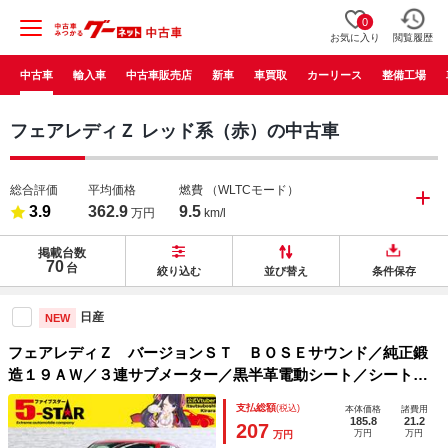
0
お気に入り
閲覧履歴
中古車
輸入車
中古車販売店
新車
車買取
カーリース
整備工場
フェアレディＺ レッド系（赤）の中古車
総合評価
平均価格
燃費
（WLTCモード）
3.9
362.9
9.5
万円
km/l
掲載台数
70
台
絞り込む
並び替え
条件保存
日産
NEW
フェアレディＺ バージョンＳＴ ＢＯＳＥサウンド／純正鍛
造１９ＡＷ／３連サブメーター／黒半革電動シート／シートヒ
ーター／パドルシフト／ＥＴＣ／スマートキー／純正ナビ／地
支払総額
(税込)
本体価格
諸費用
デジ／Ｂｌｕｅｔｏｏｔｈ／バックカメラ／ＨＩＤオートライ
185.8
21.2
207
万円
万円
万円
ト