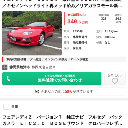
／キセノンヘッドライト再メッキ済み／リアガラスモール新品
／ルーフモール新品／純正Ｔバールーフ収納袋／Ｂｌｕｅｔｏ
支払総額
(税込)
本体価格
諸費用
ｏｔｈ対応オーディオ／純正リアスポイラー
325
24.6
349.
6
万円
万円
万円
年式
1999年
走行
11.1万km
車検
車検整備付
排気
3000cc
整備
法定整備付
修復
なし
保証
保証無
車両状態評価書
グー鑑定
オンライン商談可
ローン仮審査
静岡県焼津市
静岡東名自動車
お気に入り
まずは在庫確認・見積依頼
無料通話でお問い合わせ
50人
今あなたの他に
が見ています
日産
フェアレディＺ バージョンＴ 純正ナビ フルセグ バック
カメラ ＥＴＣ２．０ ＢＯＳＥサウンド クロハーフレザ