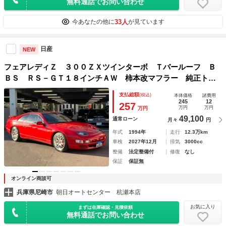
無料通話でお問い合わせ
33人
今あなたの他に
が見ています
日産
NEW
フェアレディＺ ３００ＺＸツインターボ Ｔバールーフ Ｂ
ＢＳ ＲＳ－ＧＴ１８インチＡＷ 柿本改マフラー 純正トラ
ンクスポイラー 運転席 助手席パワーシート クルーズコン
支払総額
(税込)
本体価格
諸費用
トロール ＶＧ３０ＤＥＴＴツインターボ タイミングベルト
245
12
257
万円
万円
万円
交換済 修復なし
49,100
通常ローン
月々
円
年式
1994年
走行
12.3万km
車検
2027年12月
排気
3000cc
整備
法定整備付
修復
なし
保証
保証無
オンライン商談可
兵庫県尼崎市
朝日オートセンター 杭瀬本店
お気に入り
まずは在庫確認・見積依頼
無料通話でお問い合わせ