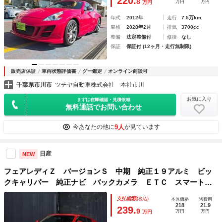
220.
8
万円
万円
万円
年式
2012年
走行
7.5万km
車検
2028年2月
排気
3700cc
整備
法定整備付
修復
なし
保証
保証付 (12ヶ月・走行無制限)
販売店保証
車両状態評価書
グー鑑定
オンライン商談可
千葉県市川市
ツチヤ自動車株式会社 本社市川
お気に入り
まずは在庫確認・見積依頼
無料通話でお問い合わせ
9人
今あなたの他に
が見ています
日産
NEW
フェアレディＺ バージョンＳ 中期 純正１９アルミ ビッ
クキャリパー 純正ナビ バックカメラ ＥＴＣ スマートキ
ー
支払総額
(税込)
本体価格
諸費用
218
21.9
239.
9
万円
万円
万円