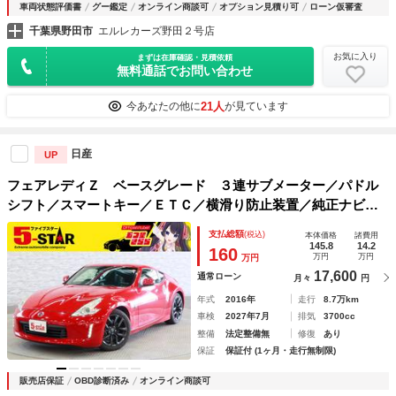
車両状態評価書
グー鑑定
オンライン商談可
オプション見積り可
ローン仮審査
千葉県野田市
エルレカーズ野田２号店
お気に入り
まずは在庫確認・見積依頼
無料通話でお問い合わせ
21人
今あなたの他に
が見ています
日産
UP
フェアレディＺ ベースグレード ３連サブメーター／パドル
シフト／スマートキー／ＥＴＣ／横滑り防止装置／純正ナビ／
Ｂｌｕｅｔｏｏｔｈ／バックカメラ／地デジ／ＨＩＤオートラ
支払総額
(税込)
本体価格
諸費用
イト／純正ＡＷ
145.8
14.2
160
万円
万円
万円
17,600
通常ローン
月々
円
年式
2016年
走行
8.7万km
車検
2027年7月
排気
3700cc
整備
法定整備無
修復
あり
保証
保証付 (1ヶ月・走行無制限)
販売店保証
OBD診断済み
オンライン商談可