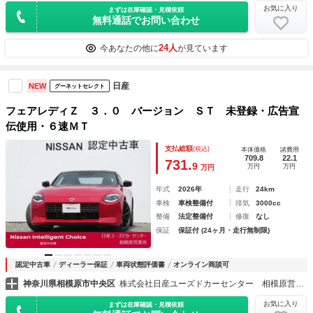
お気に入り
まずは在庫確認・見積依頼
無料通話でお問い合わせ
24人
今あなたの他に
が見ています
日産
NEW
グーネットセレクト
フェアレディＺ ３．０ バージョン ＳＴ 未登録・広告宣
伝使用・６速ＭＴ
支払総額
(税込)
本体価格
諸費用
709.8
22.1
731.
9
万円
万円
万円
年式
2026年
走行
24km
車検
車検整備付
排気
3000cc
整備
法定整備付
修復
なし
保証
保証付 (24ヶ月・走行無制限)
認定中古車
ディーラー保証
車両状態評価書
オンライン商談可
神奈川県相模原市中央区
株式会社日産ユーズドカーセンター 相模原営業所
お気に入り
まずは在庫確認・見積依頼