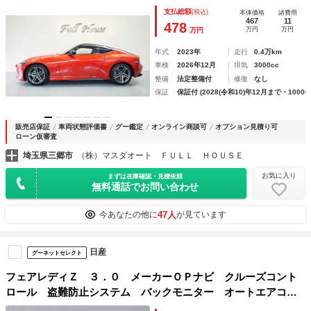
ー ＢＳＭ カープレイ レーンキープ
支払総額
(税込)
本体価格
諸費用
467
11
478
万円
万円
万円
年式
2023年
走行
0.4万km
車検
2026年12月
排気
3000cc
整備
法定整備付
修復
なし
保証
保証付 (2028(令和10)年12月まで・10000
販売店保証
車両状態評価書
グー鑑定
オンライン商談可
オプション見積り可
ローン仮審査
埼玉県三郷市
（株）マスダオート ＦＵＬＬ ＨＯＵＳＥ
お気に入り
まずは在庫確認・見積依頼
無料通話でお問い合わせ
47人
今あなたの他に
が見ています
日産
グーネットセレクト
フェアレディＺ ３．０ メーカーＯＰナビ クルーズコント
ロール 盗難防止システム バックモニター オートエアコ
ン キーレス ドライブレコーダー ハイビームアシスト Ｌ