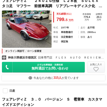
フェアレディＺ ２４０ＺＧ仕様 Ｌ２８改 ＳＯＬＥＸ
タコ足 マフラー 前後車高調 リアブレーキディスク化 レ
ーシングジャケット 三分割スポイラー Ｇノーズ
支払総額
(税込)
本体価格
諸費用
779.4
20.1
799.
5
万円
万円
万円
年式
1977年
走行
走不明
車検
車検整備付
排気
2800cc
整備
法定整備付
修復
あり
保証
保証無
オンライン商談可
ローン仮審査
神奈川県横浜市都筑区
旧車専門店 ＦＬＥＸ ＡＵＴＯ ＲＥＶＩＥＷ 横浜店（フレックスオートレビュー横浜店）
お気に入り
まずは在庫確認・見積依頼
無料通話でお問い合わせ
315人
今あなたの他に
が見ています
日産
フェアレディＺ ３．０ バージョン Ｓ 雹害車 カスタマ
イズドエディション