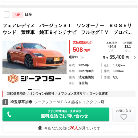
日産
UP
フェアレディＺ バージョンＳＴ ワンオーナー ＢＯＳＥサ
ウンド 禁煙車 純正９インチナビ フルセグＴＶ プロパイ
ロット 青ハーフレザーシート シートヒーター 三連メータ
支払総額
(税込)
本体価格
諸費用
ー ブラインドスポットモニター クリアランスソナー ＥＴ
494.9
13.1
508
万円
万円
万円
Ｃ
55,400
通常ローン
月々
円
年式
2024年
走行
0.7万km
車検
2027年8月
排気
3000cc
整備
法定整備無
修復
なし
保証
保証無
OBD診断済み
オンライン商談可
オプション見積り可
ローン仮審査
埼玉県草加市
ジーアフターＭＥＧＡ越谷レイクタウン店
お気に入り
まずは在庫確認・見積依頼
無料通話でお問い合わせ
26人
今あなたの他に
が見ています