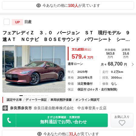
100人
今あなたの他に
が見ています
日産
UP
フェアレディＺ ３．０ バージョン ＳＴ 現行モデル ９
速ＡＴ ＮＣナビ ＢＯＳＥサウンド パワーシート シート
ヒータ フルセグＴＶ ＥＴＣ２．０ バックカメラ レーダ
支払総額
(税込)
本体価格
諸費用
ークルコン ハーフレザーシート 踏み間違い防止 ＬＥＤヘ
563.8
15.6
579.
4
万円
万円
万円
ッドライト
68,700
通常ローン
月々
円
年式
2025年
走行
0.2万km
車検
2028年4月
排気
3000cc
整備
法定整備付
修復
なし
保証
保証付 (24ヶ月・走行無制限)
認定中古車
ディーラー保証
車両状態評価書
オンライン商談可
奈良県奈良市
奈良日産自動車株式会社 中古車登美ヶ丘店
お気に入り
まずは在庫確認・見積依頼
無料通話でお問い合わせ
31人
今あなたの他に
が見ています