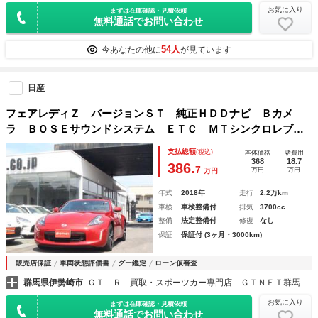
お気に入り
まずは在庫確認・見積依頼
無料通話でお問い合わせ
54人
今あなたの他に
が見ています
日産
フェアレディＺ バージョンＳＴ 純正ＨＤＤナビ Ｂカメ
ラ ＢＯＳＥサウンドシステム ＥＴＣ ＭＴシンクロレブコ
ントロール 純正レイズ鍛造１９ＡＷ ＬＥＤハイパーデイラ
支払総額
(税込)
本体価格
諸費用
イト ユーロチューンドサスペンション バイキセノンヘッド
368
18.7
386.
7
万円
万円
万円
ランプ
年式
2018年
走行
2.2万km
車検
車検整備付
排気
3700cc
整備
法定整備付
修復
なし
保証
保証付 (3ヶ月・3000km)
販売店保証
車両状態評価書
グー鑑定
ローン仮審査
群馬県伊勢崎市
ＧＴ－Ｒ 買取・スポーツカー専門店 ＧＴＮＥＴ群馬
お気に入り
まずは在庫確認・見積依頼
無料通話でお問い合わせ