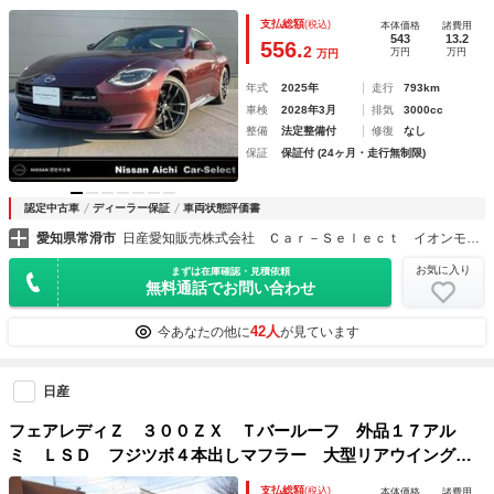
支払総額
(税込)
本体価格
諸費用
543
13.2
556.
2
万円
万円
万円
年式
2025年
走行
793km
車検
2028年3月
排気
3000cc
整備
法定整備付
修復
なし
保証
保証付 (24ヶ月・走行無制限)
認定中古車
ディーラー保証
車両状態評価書
愛知県常滑市
日産愛知販売株式会社 Ｃａｒ－Ｓｅｌｅｃｔ イオンモール常滑
お気に入り
まずは在庫確認・見積依頼
無料通話でお問い合わせ
42人
今あなたの他に
が見ています
日産
フェアレディＺ ３００ＺＸ Ｔバールーフ 外品１７アル
ミ ＬＳＤ フジツボ４本出しマフラー 大型リアウイング
フォグランプ パワーシート カロッツェリアオーディオ 革
支払総額
(税込)
本体価格
諸費用