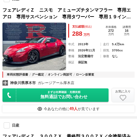
フェアレディＺ ニスモ アミューズチタンマフラー 専用エ
アロ 専用サスペンション 専用タワーバー 専用１９インチ
ＡＷ 専用シート 純正ナビ ＥＴＣ バックカメラ
支払総額
(税込)
本体価格
諸費用
272
16
288
万円
万円
万円
年式
2013年
走行
5.4万km
車検
2026年11月
排気
3700cc
整備
法定整備付
修復
なし
保証
保証無
車両状態評価書
グー鑑定
オンライン商談可
ローン仮審査
神奈川県厚木市
ガレージアール厚木店
お気に入り
まずは在庫確認・見積依頼
無料通話でお問い合わせ
49人
今あなたの他に
が見ています
日産
フェアレディＺ ３００ＺＸ 最終型３００ＺＸ／全塗装済み