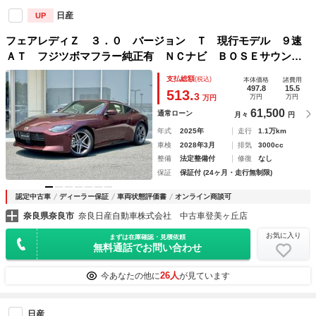
日産
UP
フェアレディＺ ３．０ バージョン Ｔ 現行モデル ９速
ＡＴ フジツボマフラー純正有 ＮＣナビ ＢＯＳＥサウン
ド パワーシート シートヒータ フルセグＴＶ ＥＴＣ２．
支払総額
(税込)
本体価格
諸費用
０ バックカメラ レーダークルコン ハーフレザーシート
497.8
15.5
513.
3
万円
万円
万円
踏み間違い防止
61,500
通常ローン
月々
円
年式
2025年
走行
1.1万km
車検
2028年3月
排気
3000cc
整備
法定整備付
修復
なし
保証
保証付 (24ヶ月・走行無制限)
認定中古車
ディーラー保証
車両状態評価書
オンライン商談可
奈良県奈良市
奈良日産自動車株式会社 中古車登美ヶ丘店
お気に入り
まずは在庫確認・見積依頼
無料通話でお問い合わせ
26人
今あなたの他に
が見ています
日産