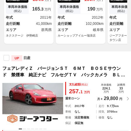
地デジ 禁煙車 ＨＩＤヘッド
ー ＥＴＣ エアコン エアバ
ンチナビ フ
ライト 純正１８インチアルミ
ック イモビライザー パワー
パイロット 
車両本体価格
車両本体価格
車両本体価格
165.
190
3
万円
万円
ホイール ファブリックシー
ウィンドウ
ート シート
(税込)
(税込)
(税込)
ト オートエアコン 革巻きス
ーター ブラ
年式
2011年
年式
2012年
年式
テアリングホイール ＥＴＣ
ニター クリ
走行距離
41,000km
走行距離
102,000km
走行距離
ＥＴＣ
エリア
群馬県
エリア
岐阜県
エリア
ネクステージ 伊勢崎店
カーショップアイルー瑞浪店
ジーアフターＭ
タウン店
日産
UP
フェアレディＺ バージョンＳＴ ６ＭＴ ＢＯＳＥサウン
ド 禁煙車 純正ナビ フルセグＴＶ バックカメラ ＢＬＩ
ＴＺ車高調 ハーフレザーシート ＬＥＤヘッドライト パワ
支払総額
(税込)
本体価格
諸費用
ーシート シートヒーター ＥＴＣ 純正１９インチアルミホ
224.1
33
257.
1
万円
万円
万円
イール
29,800
通常ローン
月々
円
年式
2017年
走行
9.7万km
車検
なし
排気
3700cc
整備
法定整備無
修復
なし
保証
保証無