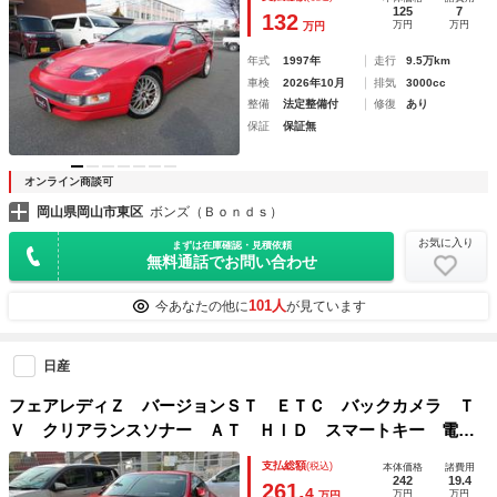
巻ステア ＥＴＣ パワステ パワーウィンド エアコン キ
125
7
132
万円
万円
万円
ーレス
年式
1997年
走行
9.5万km
車検
2026年10月
排気
3000cc
整備
法定整備付
修復
あり
保証
保証無
オンライン商談可
岡山県岡山市東区
ボンズ（Ｂｏｎｄｓ）
お気に入り
まずは在庫確認・見積依頼
無料通話でお問い合わせ
101人
今あなたの他に
が見ています
日産
フェアレディＺ バージョンＳＴ ＥＴＣ バックカメラ Ｔ
Ｖ クリアランスソナー ＡＴ ＨＩＤ スマートキー 電動
格納ミラー シートヒーター アルミホイール 盗難防止シス
支払総額
(税込)
本体価格
諸費用
テム 衝突安全ボディ ＡＢＳ ＥＳＣ ＣＤ エアコン
242
19.4
261.
4
万円
万円
万円