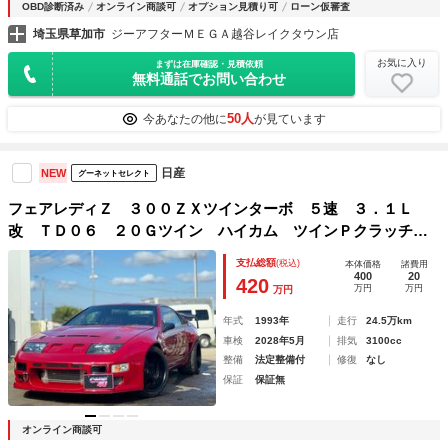
OBD診断済み
オンライン商談可
オプション見積り可
ローン仮審査
埼玉県草加市
ジーアフターＭＥＧＡ越谷レイクタウン店
お気に入り
まずは在庫確認・見積依頼
無料通話でお問い合わせ
50人
今あなたの他に
が見ています
日産
NEW
グーネットセレクト
フェアレディＺ ３００ＺＸツインターボ ５速 ３．１Ｌ
改 ＴＤ０６ ２０Ｇツイン ハイカム ツインＰクラッチ
Ｒ２３０機械式ＬＳＤ 特注４層インタークーラー 前後ブレ
支払総額
(税込)
本体価格
諸費用
ンボキャリパー ９Ｐロールバー ＭＩＳＳＩＯＮワイドフェ
400
20
420
万円
万円
万円
ンダー
年式
1993年
走行
24.5万km
車検
2028年5月
排気
3100cc
整備
法定整備付
修復
なし
保証
保証無
オンライン商談可