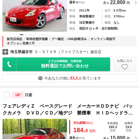
22,800
通常ローン
月々
円
年式
2011年
走行
6.0万km
車検
車検整備付
排気
3700cc
整備
法定整備付
修復
なし
保証
保証付 (1ヶ月・走行無制限)
販売店保証
車両状態評価書
グー鑑定
OBD診断済み
オンライン商談可
オプション見積り可
埼玉県越谷市
５－ＳＴＡＲ（ファイブスター）越谷店
お気に入り
まずは在庫確認・見積依頼
無料通話でお問い合わせ
61人
今あなたの他に
が見ています
日産
UP
フェアレディＺ ベースグレード メーカーＨＤＤナビ バッ
クカメラ ＤＶＤ／ＣＤ／地デジ 禁煙車 ＨＩＤヘッドライ
ト 純正１８インチアルミホイール ファブリックシート オ
支払総額
(税込)
本体価格
諸費用
ートエアコン 革巻きステアリングホイール ＥＴＣ
165.3
19.6
184.
9
万円
万円
万円
15,800
通常ローン
月々
円