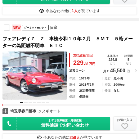
1人
今あなたの他に
が見ています
日産
NEW
グーネットセレクト
フェアレディＺ Ｚ 車検令和１０年２月 ５ＭＴ ５桁メー
ターの為距離不明車 ＥＴＣ
支払総額
(税込)
本体価格
諸費用
224.8
5
229.
8
万円
万円
万円
45,500
通常ローン
月々
円
年式
1978年
走行
走不明
車検
2028年2月
排気
2000cc
整備
法定整備無
修復
なし
保証
保証無
埼玉県春日部市
クヌギオート
お気に入り
まずは在庫確認・見積依頼
無料通話でお問い合わせ
258人
今あなたの他に
が見ています