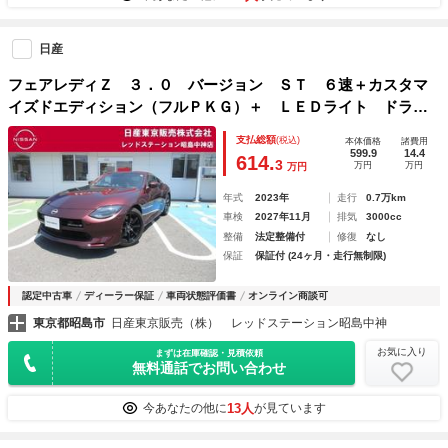
日産
フェアレディＺ ３．０ バージョン ＳＴ ６速＋カスタマ
イズドエディション（フルＰＫＧ）＋ ＬＥＤライト ドラレ
コ Ｂカメ ＡＡＣ セキュリティ 車線逸脱警報 クルーズ
支払総額
(税込)
本体価格
諸費用
コントロール パワーウィンドウ ＥＴＣ スマートキー ア
599.9
14.4
614.
3
万円
万円
万円
ルミホイール ナビ
年式
2023年
走行
0.7万km
車検
2027年11月
排気
3000cc
整備
法定整備付
修復
なし
保証
保証付 (24ヶ月・走行無制限)
認定中古車
ディーラー保証
車両状態評価書
オンライン商談可
東京都昭島市
日産東京販売（株） レッドステーション昭島中神
お気に入り
まずは在庫確認・見積依頼
無料通話でお問い合わせ
13人
今あなたの他に
が見ています