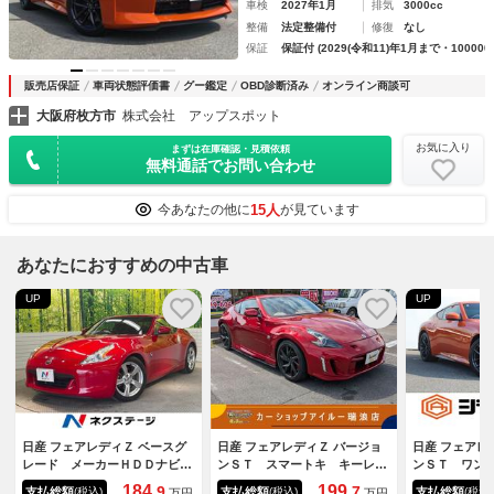
車検
2027年1月
排気
3000cc
整備
法定整備付
修復
なし
保証
保証付 (2029(令和11)年1月まで・100000
販売店保証
車両状態評価書
グー鑑定
OBD診断済み
オンライン商談可
大阪府枚方市
株式会社 アップスポット
お気に入り
まずは在庫確認・見積依頼
無料通話でお問い合わせ
15人
今あなたの他に
が見ています
あなたにおすすめの中古車
UP
UP
日産 フェアレディＺ ベースグ
日産 フェアレディＺ バージョ
日産 フェアレ
レード メーカーＨＤＤナビ
ンＳＴ スマートキ キーレ
ンＳＴ ワン
バックカメラ ＤＶＤ／ＣＤ／
ス 助手席エアバッグ ヒータ
Ｅサウンド 
184.
199.
9
7
支払総額
支払総額
支払総額
(税込)
(税込)
(税込)
万円
万円