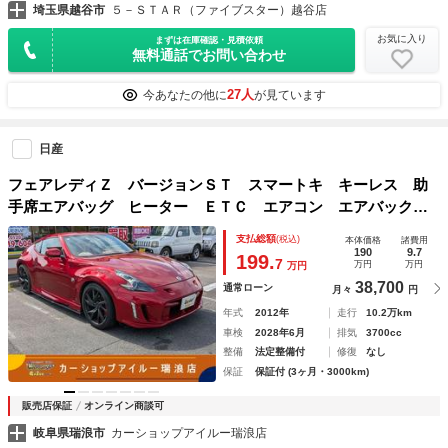
埼玉県越谷市
５－ＳＴＡＲ（ファイブスター）越谷店
お気に入り
まずは在庫確認・見積依頼
無料通話でお問い合わせ
27人
今あなたの他に
が見ています
日産
フェアレディＺ バージョンＳＴ スマートキ キーレス 助
手席エアバッグ ヒーター ＥＴＣ エアコン エアバック
イモビライザー パワーウィンドウ
支払総額
(税込)
本体価格
諸費用
190
9.7
199.
7
万円
万円
万円
38,700
通常ローン
月々
円
年式
2012年
走行
10.2万km
車検
2028年6月
排気
3700cc
整備
法定整備付
修復
なし
保証
保証付 (3ヶ月・3000km)
販売店保証
オンライン商談可
岐阜県瑞浪市
カーショップアイルー瑞浪店