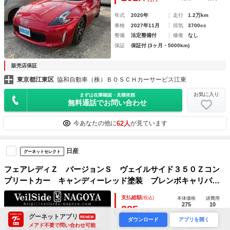
年式
2020年
走行
1.2万km
車検
2027年11月
排気
3700cc
整備
法定整備付
修復
なし
保証
保証付 (3ヶ月・5000km)
販売店保証
東京都江東区
協和自動車（株）ＢＯＳＣＨカーサービス江東
お気に入り
まずは在庫確認・見積依頼
無料通話でお問い合わせ
62人
今あなたの他に
が見ています
日産
グーネットセレクト
フェアレディＺ バージョンＳ ヴェイルサイド３５０Ｚコン
プリートカー キャンディーレッド塗装 ブレンボキャリパ
ー 左右ヘッドライト新品 ＷＲＯＫ１９ＡＷ ヴェイルサイ
支払総額
(税込)
本体価格
諸費用
ドマフラー ヴェイルサイドカーボンボンネット 純正ナビ
275
10
285
万円
万円
万円
ＥＴＣ
グーネットアプリ
RENEW
ダウンロード
アプリを開く
メアド不要で問い合わせ可能
年式
2003年
走行
12.1万km