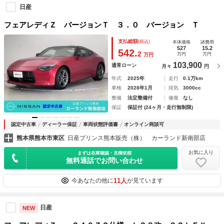
日産
フェアレディＺ バージョンＴ ３．０ バージョン Ｔ
支払総額
(税込)
本体価格
諸費用
527
15.2
542.
2
万円
万円
万円
103,900
通常ローン
月々
円
年式
2025年
走行
0.1万km
車検
2028年1月
排気
3000cc
整備
法定整備付
修復
なし
保証
保証付 (24ヶ月・走行無制限)
認定中古車
ディーラー保証
車両状態評価書
オンライン商談可
熊本県熊本市東区
日産プリンス熊本販売（株） カーランド新南部店
お気に入り
まずは在庫確認・見積依頼
無料通話でお問い合わせ
11人
今あなたの他に
が見ています
日産
NEW