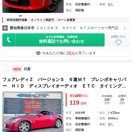
整備
法定整備付
修復
なし
保証
保証無
車両状態評価書
オンライン商談可
ローン仮審査
愛知県春日井市
ＣＯＬＯＲ’Ｓ カラーズ ＧＴスポーツカー専門店 （株）カラーズ
お気に入り
まずは在庫確認・見積依頼
無料通話でお問い合わせ
15人
今あなたの他に
が見ています
日産
NEW
フェアレディＺ バージョンＳ ６速ＭＴ ブレンボキャリパ
ー ＨＩＤ ディスプレイオーディオ ＥＴＣ タイミングチ
ェーン 整備記録、メンテナンス記録２０枚以上あり
支払総額
(税込)
本体価格
諸費用
100
19
119
万円
万円
万円
年式
2003年
走行
7.4万km
車検
車検整備付
排気
3500cc
整備
法定整備付
修復
なし
保証
保証無