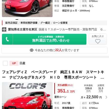
車検
車検整備付
排気
3700cc
整備
法定整備付
修復
なし
保証
保証付 (1ヶ月・1000km)
販売店保証
車両状態評価書
グー鑑定
ローン仮審査
愛知県名古屋市名東区
国産ＧＴスポーツカー専門販売・買取専門店 ＧＴＮＥＴ名古屋
お気に入り
まずは在庫確認・見積依頼
無料通話でお問い合わせ
22人
今あなたの他に
が見ています
日産
UP
フェアレディＺ ベースグレード 純正１８ＡＷ スマートキ
ー ナビフルセグＢカメラ ＨＩＤ 専用スポーツシート タ
イミングチェーン デイライト
支払総額
(税込)
本体価格
諸費用
339.8
11.3
351.
1
万円
万円
万円
22,500
通常ローン
月々
円
年式
2017後
走行
2.7万km
車検
車検整備付
排気
3700cc