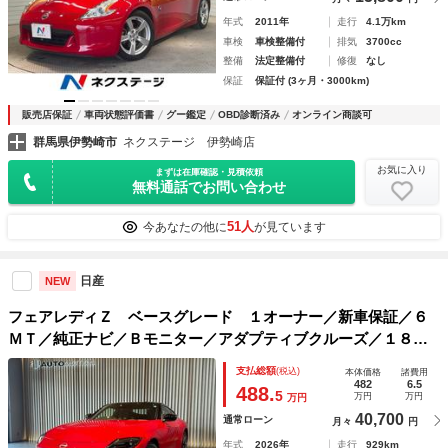
年式
2011年
走行
4.1万km
車検
車検整備付
排気
3700cc
整備
法定整備付
修復
なし
保証
保証付 (3ヶ月・3000km)
販売店保証
車両状態評価書
グー鑑定
OBD診断済み
オンライン商談可
群馬県伊勢崎市
ネクステージ 伊勢崎店
お気に入り
まずは在庫確認・見積依頼
無料通話でお問い合わせ
51人
今あなたの他に
が見ています
日産
NEW
フェアレディＺ ベースグレード １オーナー／新車保証／６
ＭＴ／純正ナビ／Ｂモニター／アダプティブクルーズ／１８イ
ンチＡＷ／レザーステアリング／ＥＴＣ２．０／３連サブメー
支払総額
(税込)
本体価格
諸費用
ター／インテリジェントエマージェンシーブレーキ／コーナー
482
6.5
488.
5
万円
万円
万円
センサー
40,700
通常ローン
月々
円
年式
2026年
走行
929km