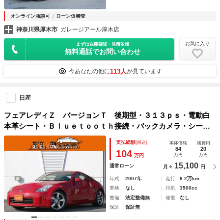
オンライン商談可
ローン仮審査
神奈川県厚木市
ガレージアール厚木店
お気に入り
まずは在庫確認・見積依頼
無料通話でお問い合わせ
113人
今あなたの他に
が見ています
日産
フェアレディＺ バージョンＴ 後期型・３１３ｐｓ・電動白
本革シート・Ｂｌｕｅｔｏｏｔｈ接続・バックカメラ・シート
ヒーター・ドライブレコーダー・キーレスレントリー・ＨＩＤ
支払総額
(税込)
本体価格
諸費用
ヘッドライト・ＡＡ／Ｃ・ＳＤナビ・フルセグ・純正１８ｉｎ
84
20
104
万円
万円
万円
ＡＷ
15,100
通常ローン
月々
円
年式
2007年
走行
6.2万km
車検
なし
排気
3500cc
整備
法定整備無
修復
なし
保証
保証無