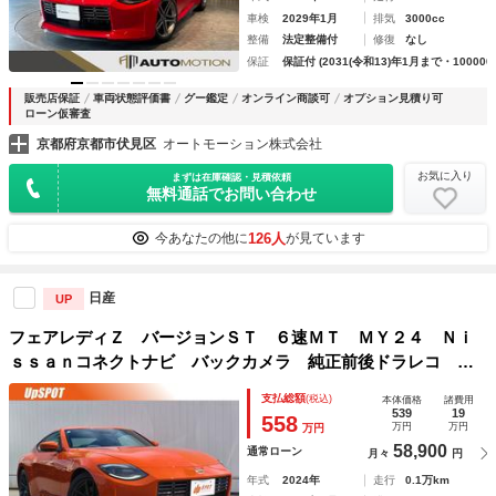
車検
2029年1月
排気
3000cc
整備
法定整備付
修復
なし
保証
保証付 (2031(令和13)年1月まで・100000
販売店保証
車両状態評価書
グー鑑定
オンライン商談可
オプション見積り可
ローン仮審査
京都府京都市伏見区
オートモーション株式会社
お気に入り
まずは在庫確認・見積依頼
無料通話でお問い合わせ
126人
今あなたの他に
が見ています
日産
UP
フェアレディＺ バージョンＳＴ ６速ＭＴ ＭＹ２４ Ｎｉ
ｓｓａｎコネクトナビ バックカメラ 純正前後ドラレコ Ａ
ＣＣ ＢＳＭ レイズ製１９インチＡＷ ハーフレザーシー
支払総額
(税込)
本体価格
諸費用
ト シートヒーター パワーシート ＢＯＳＥサウンドシステ
539
19
558
万円
万円
万円
ム ＥＴＣ
58,900
通常ローン
月々
円
年式
2024年
走行
0.1万km