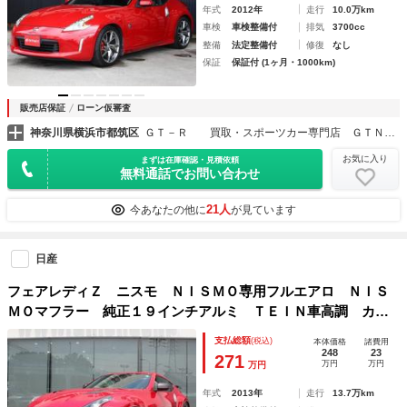
年式
2012年
走行
10.0万km
車検
車検整備付
排気
3700cc
整備
法定整備付
修復
なし
保証
保証付 (1ヶ月・1000km)
販売店保証
ローン仮審査
神奈川県横浜市都筑区
ＧＴ－Ｒ 買取・スポーツカー専門店 ＧＴＮＥＴ横浜
お気に入り
まずは在庫確認・見積依頼
無料通話でお問い合わせ
21人
今あなたの他に
が見ています
日産
フェアレディＺ ニスモ ＮＩＳＭＯ専用フルエアロ ＮＩＳ
ＭＯマフラー 純正１９インチアルミ ＴＥＩＮ車高調 カー
ボンボンネット 専用ハーフレザーシート 純正ナビ フルセ
支払総額
(税込)
本体価格
諸費用
グ バックカメラ ＥＴＣ ＨＩＤライト スマートキー
248
23
271
万円
万円
万円
年式
2013年
走行
13.7万km