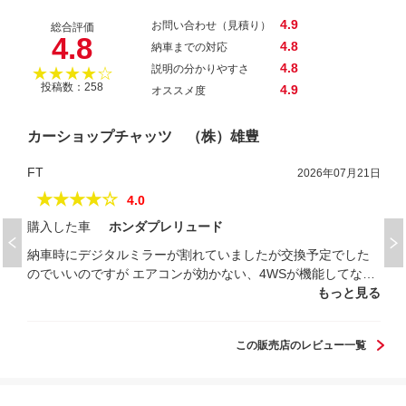
4.9
お問い合わせ（見積り）
総合評価
4.8
4.8
納車までの対応
4.8
説明の分かりやすさ
★★★★☆
投稿数：258
4.9
オススメ度
カーショップチャッツ （株）雄豊
FT
2026年07月21日
★★★★☆
4.0
購入した車
ホンダプレリュード
納車時にデジタルミラーが割れていましたが交換予定でした
のでいいのですが エアコンが効かない、4WSが機能してな
い、パワーアンテナが戻らないなどの 不具合は事前に告知し
もっと見る
て欲しかったです。 遠方から購入ということで現車確認はせ
ず購入、古い車なのである程度覚悟は していましたがやはり
この販売店のレビュー一覧
見てからにすべきでした。