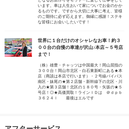
います。車は人生おいて家についでお金のかか
るものです。ですから大切に大事に考え、皆様
のご期待に必ず応えます。御縁に感謝！ステキ
な皆様にお会いしたいです！
世界に１台だけのオシャレなお車！約３
００台の自慢の車達が沢山♪本店～５号店
まで！
（株）雄豊・チャッツは中国最大！岡山屈指の
３００台！岡山市北区・白石東新町にある★本
店（商談は本店で行います）・２号線バイパス
南区・妹尾の★第２店舗・新幹線下の北区・川
入の★第３店舗！北区の１８０号・矢坂の★５
号店！◎★高価買取！ラインＩＤは ＠ｄｐｂ
３６２４ｌ 最後はエルです
アフターサービス