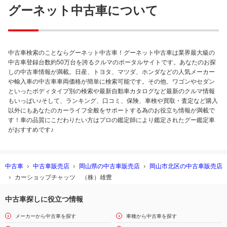
グーネット中古車について
中古車検索のことならグーネット中古車！グーネット中古車は業界最大級の
中古車登録台数約50万台を誇るクルマのポータルサイトです。あなたのお探
しの中古車情報が満載。日産、トヨタ、マツダ、ホンダなどの人気メーカー
や輸入車の中古車車両価格が簡単に検索可能です。その他、ワゴンやセダン
といったボディタイプ別の検索や最新自動車カタログなど最新のクルマ情報
もいっぱい♪そして、ランキング、口コミ、保険、車検や買取・査定など購入
以外にもあなたのカーライフ全般をサポートする為のお役立ち情報が満載で
す！車の品質にこだわりたい方はプロの鑑定師により鑑定されたグー鑑定車
がおすすめです♪
中古車
中古車販売店
岡山県の中古車販売店
岡山市北区の中古車販売店
カーショップチャッツ （株）雄豊
中古車探しに役立つ情報
メーカーから中古車を探す
車種から中古車を探す