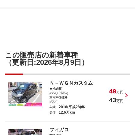
この販売店の新着車種
（更新日:2026年8月9日）
Ｎ－ＷＧＮカスタム
支払総額
49
万円
(税込)(リ済込)
車両本体価格
43
万円
(税込)
2016(平成28)年
年式
12.6万km
走行
フィガロ