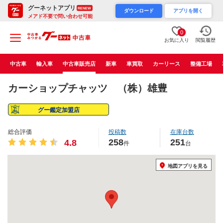
グーネットアプリ
RENEW
ダウンロード
アプリを開く
メアド不要で問い合わせ可能
0
お気に入り
閲覧履歴
中古車
輸入車
中古車販売店
新車
車買取
カーリース
整備工場
カーショップチャッツ （株）雄豊
グー鑑定加盟店
総合評価
投稿数
在庫台数
258
251
4.8
件
台
地図アプリを見る