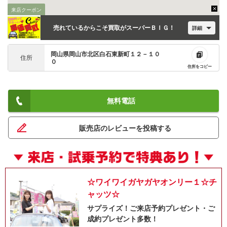
来店クーポン
売れているからこそ買取がスーパーＢＩＧ！
詳細
岡山県岡山市北区白石東新町１２－１０
住所
０
住所をコピー
無料電話
販売店のレビューを投稿する
☆ワイワイガヤガヤオンリー１☆チ
ャッツ☆
サプライズ！ご来店予約プレゼント・ご
成約プレゼント多数！