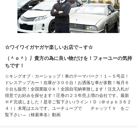
☆ワイワイガヤガヤ楽しいお店で～す☆
（＾ｏ＾）丿貴方の為に良い物だけを！フォーユーの気持
ちです！
☆キングオブ・カーショップ！車のテーマパーク！１～５号店！
ドレスアップカー！在庫が３００台！お洒落な車が多数！毎月６
０台も販売！全国業販ＯＫ！全国自宅納車致します！注文入札が
得意でお好みを探せます！圧巻の２３年売上増の会社です。最新
ＨＰ完成しました！是非ご覧下さい♪ラインＩＤ（＠ｄｐｂ３６２
４ｌ）末尾はエルです。ユーチューブで チャッツＴＶ をご
覧下さい→（検索車名）動画