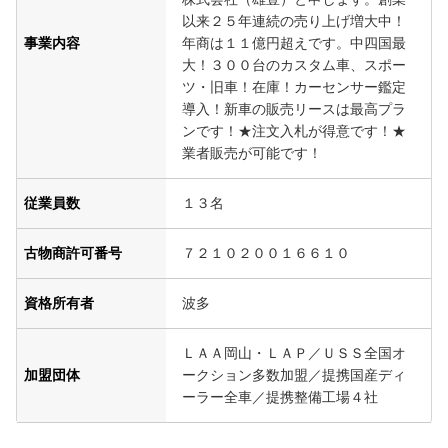
以来２５年連続の売り上げ増大中！
事業内容
年商は１１億円超えです。中四国最
大！３００台のカスタム車、スポー
ツ・旧車！在庫！カーセンサー鑑定
導入！新車の販売リースは最高プラ
ンです！★注文入札が得意です！★
業者販売が可能です！
従業員数
１３名
古物商許可番号
７２１０２００１６６１０
資格所有者
波多
ＬＡＡ岡山・ＬＡＰ／ＵＳＳ全国オ
加盟団体
ークション多数加盟／提携国産ディ
ーラー全車／提携整備工場４社