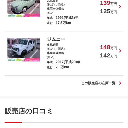
支払総額
139
万円
(税込)(リ済込)
車両本体価格
125
万円
(税込)
1991(平成3)年
年式
17.6万km
走行
ジムニー
支払総額
148
万円
(税込)(リ済込)
車両本体価格
142
万円
(税込)
2017(平成29)年
年式
7.3万km
走行
この販売店の在庫一覧
販売店の口コミ