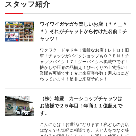
スタッフ紹介
ワイワイガヤガヤ楽しいお店（＊＾＿＾
＊）それがチャットから付けた名前！チ
ャッツ！
ワクワク・ドキドキ！素敵なお店！レトロ！旧
車！チャッツがバイクショップもＯＰＥＮ！チ
ャッツバイク１７！グーバイクへ掲載中です！
懐かしや圧巻の品揃え！びっくりの上物揃い！
業販も可能です！★ご来店客多数！週末はにぎ
わっています！是非ご来店予約を！
（株）雄豊 カーショップチャッツは
お陰様で２５年目！年商１１億超えで
す。
こんにちは！お世話になります！私どものお店
はなんでも気軽に相談でき、人と人をつなぐ核
となるお店作りをモットーに楽しく仕事をして