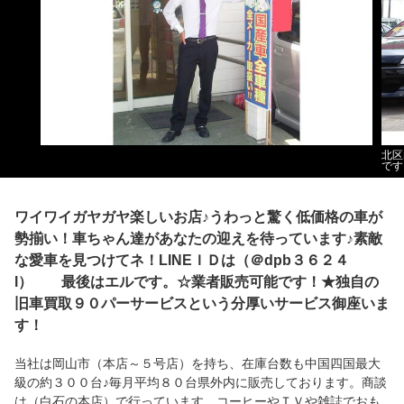
北区
です
ワイワイガヤガヤ楽しいお店♪うわっと驚く低価格の車が
勢揃い！車ちゃん達があなたの迎えを待っています♪素敵
な愛車を見つけてネ！LINEＩＤは（＠dpb３６２４
l） 最後はエルです。☆業者販売可能です！★独自の
旧車買取９０パーサービスという分厚いサービス御座いま
す！
当社は岡山市（本店～５号店）を持ち、在庫台数も中国四国最大
級の約３００台♪毎月平均８０台県外内に販売しております。商談
は（白石の本店）で行っています。コーヒーやＴＶや雑誌でおも