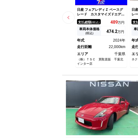
日産 フェアレディＺ ベースグ
日産
レード カスタマイズドエディ
レ
ションバンパー／禁煙／ドラレ
バ
489
支払総額
支
(税込)
万円
コ３６０度／６ＭＴ／純正１９
ラ
ＡＷ／ＡｐｐｌｅＣａｒＰｌａ
ー
車両本体価格
車
474.
2
万円
ｙ／ＡｎｄｒｏｉｄＡｕｔｏ／
ナ
(税込)
ＢＳＭ／日産コネクトナビゲー
セ
年式
2024年
年
ション／バックカメラ／ＥＴＣ
ｙ
／フルセグ
走行距離
22,000km
走
エリア
千葉県
エ
（株）ＴＳＣ 買取直販 千葉北
ネク
インター店