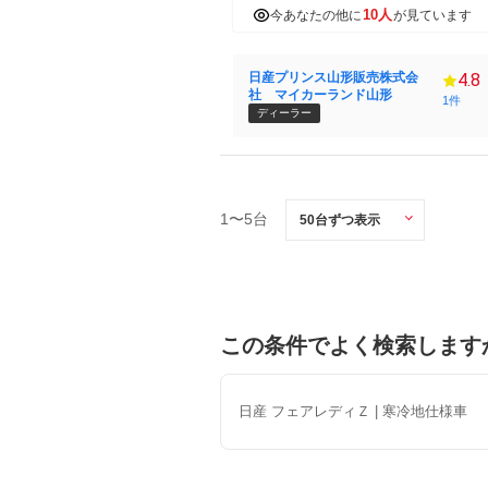
10人
今あなたの他に
が見ています
日産プリンス山形販売株式会
4.8
社 マイカーランド山形
1件
ディーラー
1〜5台
この条件でよく検索します
日産 フェアレディＺ | 寒冷地仕様車