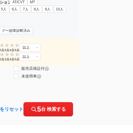
ション
AT/CVT
MT
5人
6人
7人
8人
9人
10人
グー故障診断済み
★
★
★
★
以上
2点
3点
4点
5点
★
★
★
★
以上
2点
3点
4点
5点
販売店保証付
?
未使用車
?
5
をリセット
台 検索する