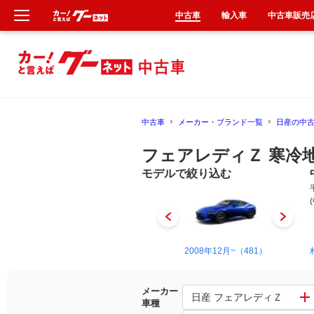
中古車
輸入車
中古車販売
新車
中古車
中古車
メーカー・ブランド一覧
日産の中
輸入車
フェアレディＺ 寒冷
クルマ買取
モデルで絞り込む
カーリース
タイヤ交換
1969年11月~1978年8月（35）
2008年12月~（481）
整備工場
メーカー
日産 フェアレディＺ
車種
車検