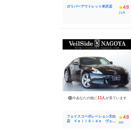
ガリバーアウトレット米沢店
4.8
21件
13人
今あなたの他に
が見ています
フェイスコーポレーション天白
4.8
店 ＶｅｉｌＳｉｄｅ ヴェイ
9件
ルサイド名古屋