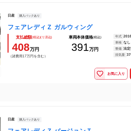
日産
購入パックあり
フェアレディＺ ガルウィング
201
年式
支払総額
車両本体価格
(税込)(リ済込)
(税込)
なし
車検
408
391
法定
万円
万円
整備
37
排気量
（諸費用17万円を含む）
お気に入り
日産
購入パックあり
フェアレディＺ バージョンＴ