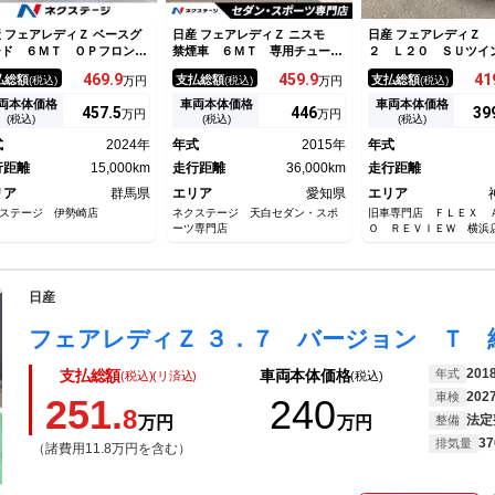
 フェアレディＺ ベースグ
日産 フェアレディＺ ニスモ
日産 フェアレディＺ
ード ６ＭＴ ＯＰフロント
禁煙車 ６ＭＴ 専用チューニ
２ Ｌ２０ ＳＵツイ
ンパー／カーボンリアスポイ
ングコンピュータ ブラック加
ブ ローダウン 新品
469.
9
459.
9
41
払総額
支払総額
支払総額
(税込)
万円
(税込)
万円
(税込)
ー 禁煙車 １オーナー タ
飾ＨＩＤヘッドライト ＲＡＹ
ンＡＷ 新品タイヤ 
ボ車 ９型ニッサンコネクト
Ｓ製純正１９インチＡＷ 専用
０ 規制前
両本体価格
車両本体価格
車両本体価格
457.
5
446
39
万円
万円
ビ 先進運転支援技術 フル
ダンパー ＲＥＣＡＲＯ製シー
(税込)
(税込)
(税込)
グ ＡｐｐｌｅＣａｒＰｌａ
ト ＢＯＳＥサウンドシステ
式
2024年
年式
2015年
年式
 バックカメラ ＥＴＣ
ム レッドキャリパー バック
行距離
15,000km
カメラ
走行距離
36,000km
走行距離
リア
群馬県
エリア
愛知県
エリア
ステージ 伊勢崎店
ネクステージ 天白セダン・スポ
旧車専門店 ＦＬＥＸ 
ーツ専門店
Ｏ ＲＥＶＩＥＷ 横浜
ックスオートレビュー横
日産
201
年式
支払総額
車両本体価格
(税込)(リ済込)
(税込)
202
車検
251.
240
8
法定
万円
万円
整備
37
排気量
（諸費用11.8万円を含む）