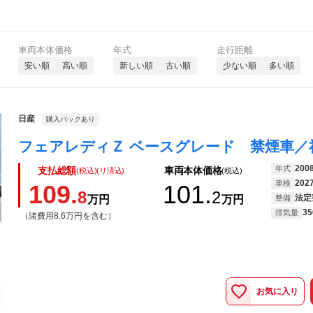
車両本体価格
年式
走行距離
安い順
高い順
新しい順
古い順
少ない順
多い順
日産
購入パックあり
200
年式
支払総額
車両本体価格
(税込)(リ済込)
(税込)
202
車検
109.
101.
8
2
法定
万円
万円
整備
35
排気量
（諸費用8.6万円を含む）
お気に入り