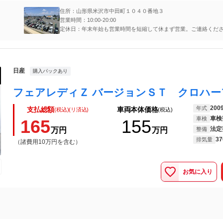
住所：山形県米沢市中田町１０４０番地３
営業時間：10:00-20:00
定休日：年末年始も営業時間を短縮して休まず営業。ご連絡くだ
料通話】0120-57-0535
日産
購入パックあり
200
年式
支払総額
車両本体価格
(税込)(リ済込)
(税込)
車検
車検
165
155
法定
万円
万円
整備
37
排気量
（諸費用10万円を含む）
お気に入り