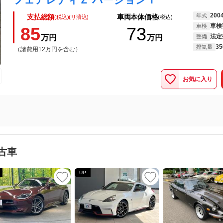
200
年式
支払総額
車両本体価格
(税込)(リ済込)
(税込)
車検
車検
85
73
法定
万円
万円
整備
35
排気量
（諸費用12万円を含む）
お気に入り
古車
UP