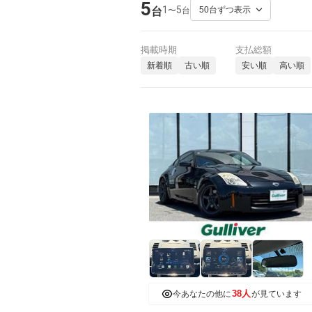
5
1
5
〜
台
台
掲載時期
支払総額
新着順
古い順
安い順
高い順
38人
今あなたの他に
が見ています