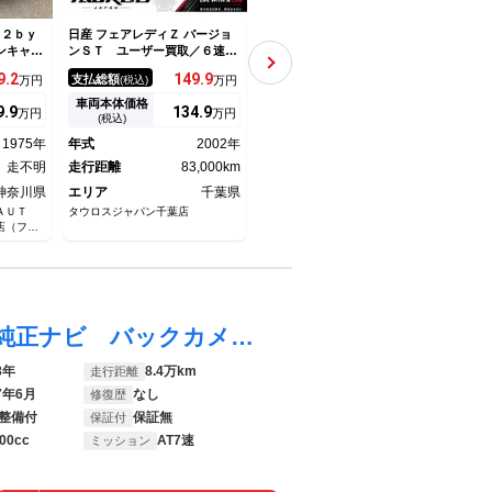
 ２ｂｙ
日産 フェアレディＺ バージョ
日産 フェアレディＺ バージョ
日産 
ンキャ
ンＳＴ ユーザー買取／６速Ｍ
ンＴ 電動黒革シート・Ｖｅｉ
ンＳ
ロンシャ
Ｔ／革シート／フジツボ製マフ
ｌＳｉｄｅリヤウイング・ＷＯ
ジツ
9.
2
149.
9
89
支払総額
支払総額
支払
万円
(税込)
万円
(税込)
万円
ＧＳ３
ラー／ＧｒｕｐｐｅＭ製カーボ
ＲＫ１８ｉｎＡＷ・Ｂｌｕｅｔ
ナビ
ン製エアクリーナー／ＨＩＤヘ
ｏｏｔｈ接続・バックカメラ・
グ 
車両本体価格
車両本体価格
車両
9.
9
134.
9
81
万円
万円
万円
ッドライト／ブレンボ製ディス
社外ＬＥＤヘッドライト・社外
ーシ
(税込)
(税込)
クブレーキ／シートヒーター／
マフラー・エアロ・シートヒー
ドル
1975年
年式
2002年
年式
2005年
年式
ＢＯＳＥスピーカー／ＥＴＣ／
ター・ＳＤナビ・フルセグ・バ
イン
走不明
パワーシート
走行距離
83,000km
ックカメラ
走行距離
65,000km
フォ
走行
神奈川県
エリア
千葉県
エリア
千葉県
エリ
ＡＵＴ
タウロスジャパン千葉店
エルレカーズ野田２号店
ジーア
店（フレ
浜店）
フェアレディＺ ３．７ バージョン Ｔ 純正ナビ バックカメラ ドラレコ ＥＴＣ
8年
8.4万km
走行距離
7年6月
なし
修復歴
整備付
保証無
保証付
00cc
AT7速
ミッション