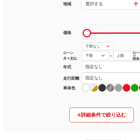
選択する
地域
マガジン
車カタログ
価格
自動車ローン
ローン
ロー
～
月々支払
頭金
保険
年式
レビュー
走行距離
車体色
価格相場
教習所
詳細条件で絞り込む
用語集