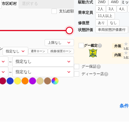
駆動方式
ミッ
2WD
4WD
選択する
市区町村
2人
3人
4人
支払総額
乗車定員
11人以上
修復歴
あり
なし
状態評価
車両状態評価書付
★
グー鑑定
?
外装
ン
1点
通常ローン
残価/据置ローン
★
内装
1点
～
グー保証
?
～
ディーラー店
?
条件