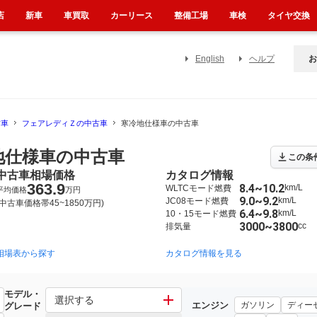
店
新車
車買取
カーリース
整備工場
車検
タイヤ交換
English
ヘルプ
お
古車
フェアレディＺの中古車
寒冷地仕様車の中古車
地仕様車の中古車
この条
中古車相場価格
カタログ情報
363.9
8.4~10.2
km/L
WLTCモード燃費
平均価格
万円
9.0~9.2
km/L
JC08モード燃費
(中古車価格帯45~1850万円)
6.4~9.8
km/L
10・15モード燃費
3000~3800
cc
排気量
相場表から探す
2002年7月~2008年12月（236）
1989年7月~2000年7月（87）
カタログ情報を見る
モデル・
選択する
エンジン
ガソリン
ディー
グレード