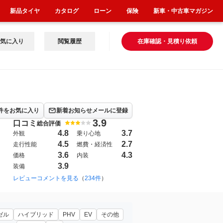
新品タイヤ
カタログ
ローン
保険
新車・中古車マガジン
気に入り
閲覧履歴
在庫確認・見積り依頼
件をお気に入り
新着お知らせメールに登録
3.9
口コミ
総合評価
4.8
3.7
外観
乗り心地
4.5
2.7
走行性能
燃費・経済性
3.6
4.3
価格
内装
3.9
装備
1983年9月~1989年7月（22）
レビューコメントを見る
（
234件
）
1978年8月~1983年9月（19）
196
ゼル
ハイブリッド
PHV
EV
その他