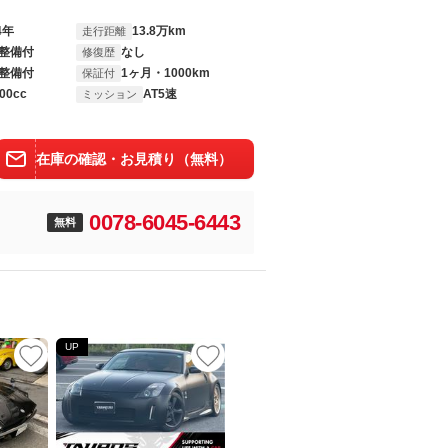
4年
13.8万km
走行距離
整備付
なし
修復歴
整備付
1ヶ月・1000km
保証付
00cc
AT5速
ミッション
在庫の確認・お見積り（無料）
0078-6045-6443
無料
UP
UP