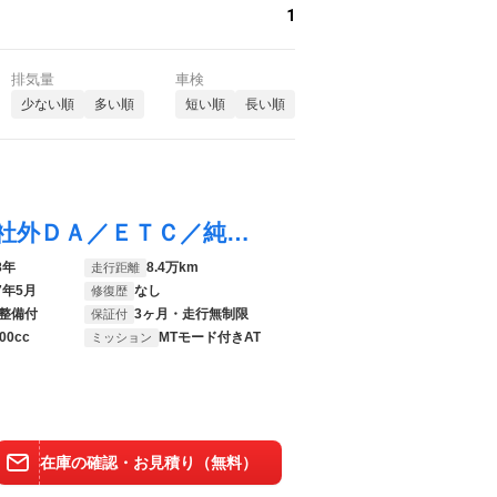
1
排気量
車検
少ない順
多い順
短い順
長い順
フェアレディＺ ベースグレード 禁煙車／社外ＤＡ／ＥＴＣ／純正フロアマット／ローダウン／社外アルミホイール／社外車高調／社外マフラー／電動格納ミラー／キセノンライト／取扱説明書／寒冷地仕様／リモコンキー×２
8年
8.4万km
走行距離
7年5月
なし
修復歴
整備付
3ヶ月・走行無制限
保証付
00cc
MTモード付きAT
ミッション
在庫の確認・お見積り（無料）