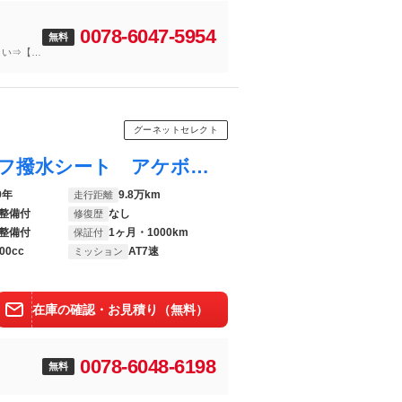
0078-6047-5954
無料
さい⇒【無
グーネットセレクト
フェアレディＺ バージョンＳＴ クロハーフ撥水シート アケボノキャリパー インテリジェントキー パワーシート シートシーター 寒冷地 純正ＨＤＤナビ ＢＯＳＥサウンドシステム ＥＴＣ リアスポイラー 純正ＲＡＹＳ製１９ＡＷ
9年
9.8万km
走行距離
整備付
なし
修復歴
整備付
1ヶ月・1000km
保証付
00cc
AT7速
ミッション
在庫の確認・お見積り（無料）
0078-6048-6198
無料