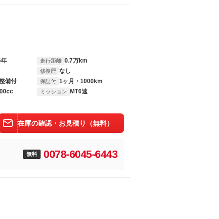
6年
0.7万km
走行距離
なし
修復歴
整備付
1ヶ月・1000km
保証付
00cc
MT6速
ミッション
在庫の確認・お見積り（無料）
0078-6045-6443
無料