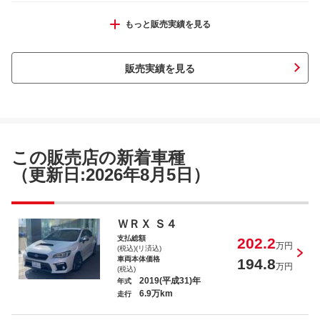
ノート ニスモ Ｓ
もっと販売実績を見る
販売実績を見る
ヴェゼル ｅ：ＨＥＶ Ｚ
この販売店の新着車種
（更新日:2026年8月5日）
ヤリス ハイブリッドＧ
ＷＲＸ Ｓ４
支払総額
202.2
万円
(税込)(リ済込)
車両本体価格
194.8
万円
(税込)
2019(平成31)年
年式
6.9万km
走行
アルトワークス ベースグレード