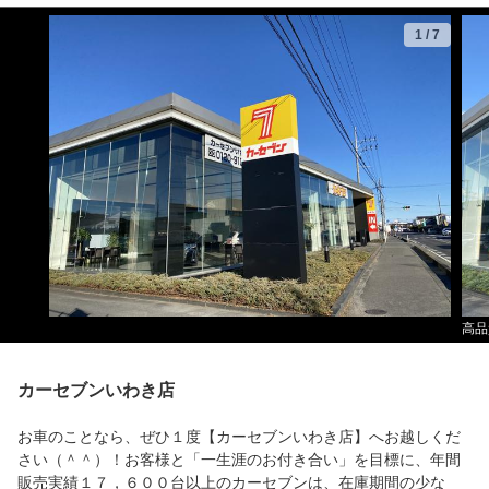
1
/
7
高品
カーセブンいわき店
お車のことなら、ぜひ１度【カーセブンいわき店】へお越しくだ
さい（＾＾）！お客様と「一生涯のお付き合い」を目標に、年間
販売実績１７，６００台以上のカーセブンは、在庫期間の少な