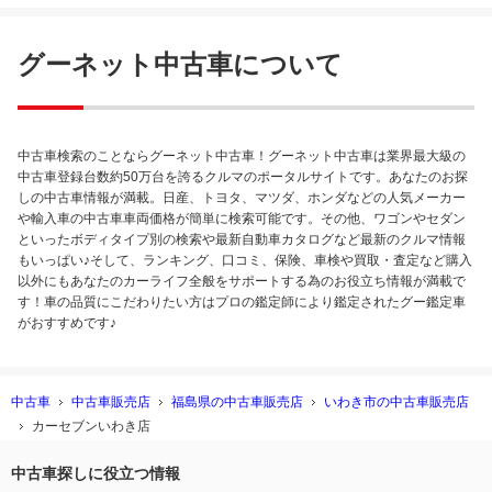
グーネット中古車について
中古車検索のことならグーネット中古車！グーネット中古車は業界最大級の
中古車登録台数約50万台を誇るクルマのポータルサイトです。あなたのお探
しの中古車情報が満載。日産、トヨタ、マツダ、ホンダなどの人気メーカー
や輸入車の中古車車両価格が簡単に検索可能です。その他、ワゴンやセダン
といったボディタイプ別の検索や最新自動車カタログなど最新のクルマ情報
もいっぱい♪そして、ランキング、口コミ、保険、車検や買取・査定など購入
以外にもあなたのカーライフ全般をサポートする為のお役立ち情報が満載で
す！車の品質にこだわりたい方はプロの鑑定師により鑑定されたグー鑑定車
がおすすめです♪
中古車
中古車販売店
福島県の中古車販売店
いわき市の中古車販売店
カーセブンいわき店
中古車探しに役立つ情報