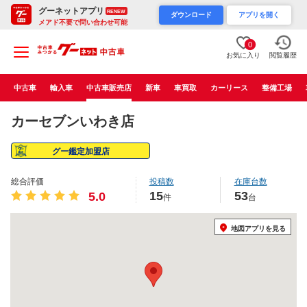
グーネットアプリ
RENEW
ダウンロード
アプリを開く
メアド不要で問い合わせ可能
0
お気に入り
閲覧履歴
中古車
輸入車
中古車販売店
新車
車買取
カーリース
整備工場
カーセブンいわき店
グー鑑定加盟店
総合評価
投稿数
在庫台数
15
53
5.0
件
台
地図アプリを見る