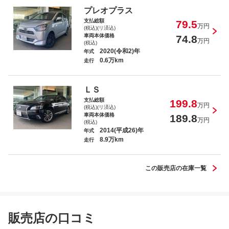
プレオプラス
支払総額
79.5
万円
(税込)(リ済込)
車両本体価格
74.8
万円
(税込)
2020(令和2)年
年式
0.6万km
走行
ステップワゴン ｅ：ＨＥＶスパーダ プレ
ミアムライン
ＬＳ
支払総額
199.8
万円
(税込)(リ済込)
車両本体価格
189.8
万円
(税込)
2014(平成26)年
年式
8.9万km
カローラスポーツ ハイブリッドＧ Ｚ
走行
この販売店の在庫一覧
ムーヴキャンバス ストライプスＧ
販売店の口コミ