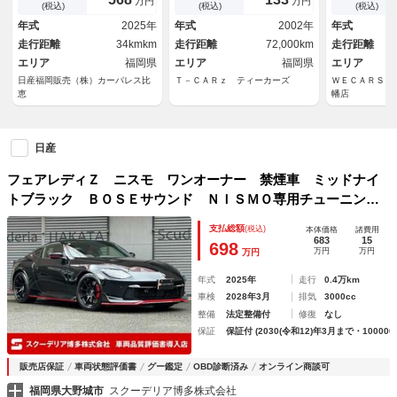
万円
万円
キュリティ Ｓヒーター ナビ
リアウィング 社外テールレン
／ヘッドラン
(税込)
(税込)
(税込)
ＴＶ クルーズコントロール
ズ レイズ１８インチアルミ
Ｃ／ＥＢＤ付
年式
2025年
年式
2002年
年式
ＥＴＣ スマートキー パワー
６速マニュアル 社外ミラー
止装置／バッ
走行距離
34kmkm
走行距離
72,000km
走行距離
ウィンドウ アルミホイール
セグＴＶ
エリア
福岡県
エリア
福岡県
エリア
日産福岡販売（株）カーパレス比
Ｔ－ＣＡＲｚ ティーカーズ
ＷＥＣＡＲＳ（
恵
幡店
日産
フェアレディＺ ニスモ ワンオーナー 禁煙車 ミッドナイ
トブラック ＢＯＳＥサウンド ＮＩＳＭＯ専用チューニング
＆エクステリア レイズ製１９インチアルミ＆レッドキャリパ
支払総額
(税込)
本体価格
諸費用
ー ＲＥＣＡＲＯ製スポーツシート
683
15
698
万円
万円
万円
年式
2025年
走行
0.4万km
車検
2028年3月
排気
3000cc
整備
法定整備付
修復
なし
保証
保証付 (2030(令和12)年3月まで・100000
販売店保証
車両状態評価書
グー鑑定
OBD診断済み
オンライン商談可
福岡県大野城市
スクーデリア博多株式会社