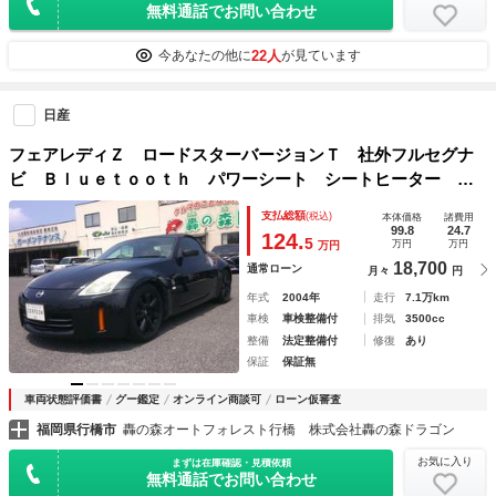
無料通話でお問い合わせ
22人
今あなたの他に
が見ています
日産
フェアレディＺ ロードスターバージョンＴ 社外フルセグナ
ビ Ｂｌｕｅｔｏｏｔｈ パワーシート シートヒーター 純
正１７インチブラックＡＷ ＥＴＣ 電動オープン
支払総額
(税込)
本体価格
諸費用
99.8
24.7
124.
5
万円
万円
万円
18,700
通常ローン
月々
円
年式
2004年
走行
7.1万km
車検
車検整備付
排気
3500cc
整備
法定整備付
修復
あり
保証
保証無
車両状態評価書
グー鑑定
オンライン商談可
ローン仮審査
福岡県行橋市
轟の森オートフォレスト行橋 株式会社轟の森ドラゴン
お気に入り
まずは在庫確認・見積依頼
無料通話でお問い合わせ