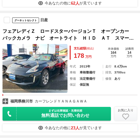
62人
今あなたの他に
が見ています
日産
グーネットセレクト
フェアレディＺ ロードスターバージョンＴ オープンカー
バックカメラ ナビ オートライト ＨＩＤ ＡＴ スマート
キー 電動格納ミラー シートヒーター シートエアコン ア
支払総額
(税込)
本体価格
諸費用
ルミホイール 盗難防止システム 衝突安全ボディ ＡＢＳ
164
14
178
万円
万円
万円
ＥＳＣ ＣＤ
年式
2013年
走行
8.4万km
車検
車検整備付
排気
3700cc
整備
法定整備付
修復
あり
保証
保証無
福岡県柳川市
カーフレンドＹＡＮＡＧＡＷＡ
お気に入り
まずは在庫確認・見積依頼
無料通話でお問い合わせ
23人
今あなたの他に
が見ています