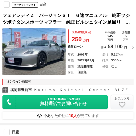
日産
グーネットセレクト
フェアレディＺ バージョンＳＴ ６速マニュアル 純正フジ
ツボチタンスポーツマフラー 純正ビルシュタイン足回り 純
正レイズホイール ＢＯＳＥサウンド ナビ ＥＴＣ バッ
支払総額
(税込)
本体価格
諸費用
クカメラ ドライブレコーダー パワーシート シートヒー
245
5
250
万円
万円
万円
ター
58,100
通常ローン
月々
円
年式
2003年
走行
5.1万km
車検
2027年12月
排気
3500cc
整備
法定整備無
修復
なし
保証
保証無
オンライン商談可
福岡県豊前市
Ｋｕｒｕｍａ Ｋａｉｔｏｒｉ Ｃｅｎｔｅｒ ＢＵＺＥＮ 車買取センター豊前店
お気に入り
まずは在庫確認・見積依頼
無料通話でお問い合わせ
10人
今あなたの他に
が見ています
日産