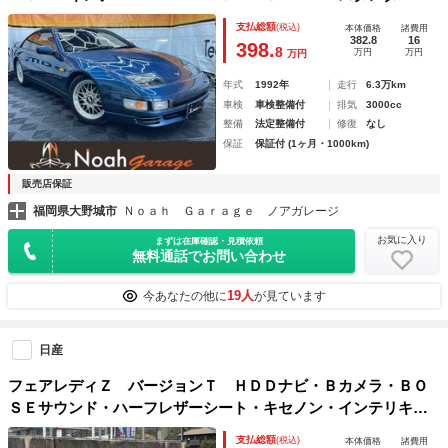
車高調 社外マフラー
支払総額
(税込)
本体価格
諸費用
382.8
16
398.
8
万円
万円
万円
年式
1992年
走行
6.3万km
車検
車検整備付
排気
3000cc
整備
法定整備付
修復
なし
保証
保証付 (1ヶ月・1000km)
販売店保証
福岡県大野城市
Ｎｏａｈ Ｇａｒａｇｅ ノアガレージ
お気に入り
まずは在庫確認・見積依頼
無料通話でお問い合わせ
19人
今あなたの他に
が見ています
日産
フェアレディＺ バージョンＴ ＨＤＤナビ・Ｂカメラ・ＢＯ
ＳＥサウンド・ハーフレザーシート・キセノン・インテリキ
ー・純正アルミ・７速パドル
支払総額
(税込)
本体価格
諸費用