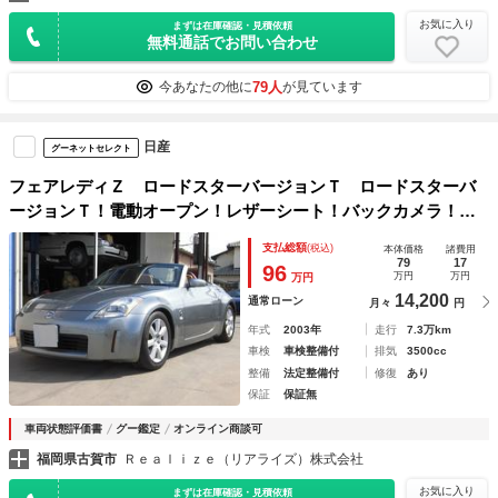
お気に入り
まずは在庫確認・見積依頼
無料通話でお問い合わせ
79人
今あなたの他に
が見ています
日産
グーネットセレクト
フェアレディＺ ロードスターバージョンＴ ロードスターバ
ージョンＴ！電動オープン！レザーシート！バックカメラ！Ｅ
ＴＣ！ＢＯＳＥサラウンド！ナビ！フルセグＴＶ！キーレスエ
支払総額
(税込)
本体価格
諸費用
ントリー！
79
17
96
万円
万円
万円
14,200
通常ローン
月々
円
年式
2003年
走行
7.3万km
車検
車検整備付
排気
3500cc
整備
法定整備付
修復
あり
保証
保証無
車両状態評価書
グー鑑定
オンライン商談可
福岡県古賀市
Ｒｅａｌｉｚｅ（リアライズ）株式会社
お気に入り
まずは在庫確認・見積依頼