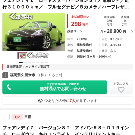
フェアレディＺ ロードスターバージョンＳＴ／電動ＯＰ／走
行３１０００ｋｍ／ フルセグナビ／Ｂカメラ／ハーフレザー
／ベンチレーション＆ヒーター／スマートキー／パドルシフト
支払総額
(税込)
本体価格
諸費用
／ビルトインＥＴＣ／ＢＯＳＥサウンド／オートＨＩＤ／１８
289
9
298
万円
万円
万円
ＡＷ／電動ＯＰ／７ＡＴ
20,900
残価ローン
月々
円
年式
2012年
走行
3.1万km
車検
車検整備付
排気
3700cc
整備
法定整備付
修復
なし
保証
保証付 (1ヶ月・1000km)
販売店保証
オンライン商談可
福岡県久留米市
（株）くるま村
お気に入り
まずは在庫確認・見積依頼
無料通話でお問い合わせ
7人
今あなたの他に
が見ています
日産
UP
フェアレディＺ バージョンＳＴ アドバンＲＳ－Ｄ１９イン
チ ローダウン キセノンライト インテリジェントキー 純