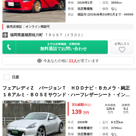
車検
2028年2月
排気
3000cc
整備
法定整備無
修復
なし
保証
保証付 (2028(令和10)年2月まで・60000k
販売店保証
オンライン商談可
福岡県嘉穂郡桂川町
ＴＲＵＳＴ（トラスト）
お気に入り
まずは在庫確認・見積依頼
無料通話でお問い合わせ
11人
今あなたの他に
が見ています
日産
フェアレディＺ バージョンＴ ＨＤＤナビ・Ｂカメラ・純正
１８アルミ・ＢＯＳＥサウンド・ハーフレザーシート・インナ
ーブラックライト
支払総額
(税込)
本体価格
諸費用
129.9
9.1
139
万円
万円
万円
年式
2009年
走行
8.5万km
車検
車検整備付
排気
3700cc
整備
法定整備付
修復
なし