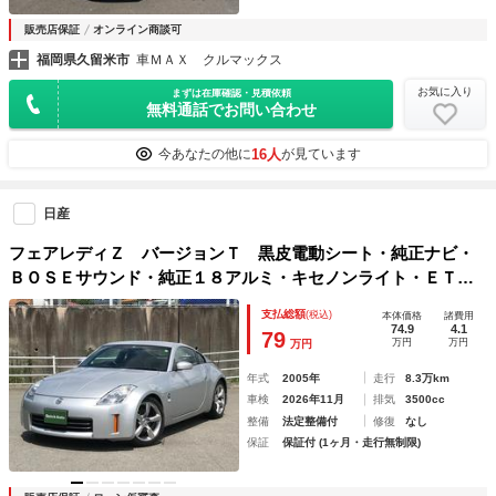
販売店保証
オンライン商談可
福岡県久留米市
車ＭＡＸ クルマックス
お気に入り
まずは在庫確認・見積依頼
無料通話でお問い合わせ
16人
今あなたの他に
が見ています
日産
フェアレディＺ バージョンＴ 黒皮電動シート・純正ナビ・
ＢＯＳＥサウンド・純正１８アルミ・キセノンライト・ＥＴ
Ｃ・フルノーマル・中期型
支払総額
(税込)
本体価格
諸費用
74.9
4.1
79
万円
万円
万円
年式
2005年
走行
8.3万km
車検
2026年11月
排気
3500cc
整備
法定整備付
修復
なし
保証
保証付 (1ヶ月・走行無制限)