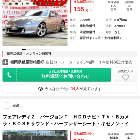
支払総額
(税込)
本体価格
諸費用
ラー 横滑り防止装置 オートエアコン
129
26
155
万円
万円
万円
年式
2009年
走行
8.8万km
車検
車検整備付
排気
3700cc
整備
法定整備付
修復
なし
保証
保証付 (12ヶ月・走行無制限)
販売店保証
オンライン商談可
福岡県糟屋郡粕屋町
自社ローン カーライフ福岡 １年無料保証付販売
お気に入り
まずは在庫確認・見積依頼
無料通話でお問い合わせ
14人
今あなたの他に
が見ています
日産
フェアレディＺ バージョンＴ ＨＤＤナビ・ＴＶ・Ｂカメ
ラ・ＢＯＳＥサウンド・ハーフレザーシート・キセノン・イン
テリキー・リアスポイラー・純正１８アルミ
支払総額
(税込)
本体価格
諸費用
104.9
4.1