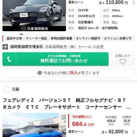
110,800
通常ローン
月々
円
年式
2025年
走行
34km
車検
2028年10月
排気
3000cc
整備
法定整備付
修復
なし
保証
保証付 (24ヶ月・走行無制限)
認定中古車
ディーラー保証
車両状態評価書
オンライン商談可
オプション見積り可
福岡県福岡市博多区
日産福岡販売（株）カーパレス比恵
お気に入り
まずは在庫確認・見積依頼
無料通話でお問い合わせ
26人
今あなたの他に
が見ています
日産
フェアレディＺ バージョンＳＴ 純正フルセグナビ・ＢＴ
Ｂカメラ ＥＴＣ ブレーキサポート コーナーセンサー シ
ートヒーター ＬＥＤオートヘッドライト １９ＡＷ アダプ
支払総額
(税込)
本体価格
諸費用
ティブクルーズ 保証書 取説
658.8
25.8
684.
6
万円
万円
万円
92,800
通常ローン
月々
円