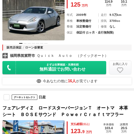
114.9
10.1
125
万円
万円
万円
年式
2009年
走行
9.5万km
車検
車検整備付
排気
3700cc
整備
法定整備付
修復
なし
保証
保証付 (1ヶ月・走行無制限)
販売店保証
ローン仮審査
福岡県筑紫野市
Ｑｕｉｃｋ Ａｕｔｏ （クイックオート）
お気に入り
まずは在庫確認・見積依頼
無料通話でお問い合わせ
16人
今あなたの他に
が見ています
日産
グーネットセレクト
フェアレディＺ ロードスターバージョンＴ オートマ 本革
シート ＢＯＳＥサウンド ＰｏｗｅｒＣｒａｆｔマフラー
支払総額
(税込)
本体価格
諸費用
103.4
20.5
123.
9
万円
万円
万円