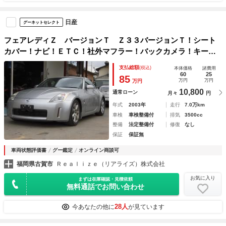
日産
グーネットセレクト
フェアレディＺ バージョンＴ Ｚ３３バージョンＴ！シート
カバー！ナビ！ＥＴＣ！社外マフラー！バックカメラ！キーレ
スエントリーＨＩＤヘッドライト！電動格納ミラー！
支払総額
(税込)
本体価格
諸費用
60
25
85
万円
万円
万円
10,800
通常ローン
月々
円
年式
2003年
走行
7.0万km
車検
車検整備付
排気
3500cc
整備
法定整備付
修復
なし
保証
保証無
車両状態評価書
グー鑑定
オンライン商談可
福岡県古賀市
Ｒｅａｌｉｚｅ（リアライズ）株式会社
お気に入り
まずは在庫確認・見積依頼
無料通話でお問い合わせ
28人
今あなたの他に
が見ています