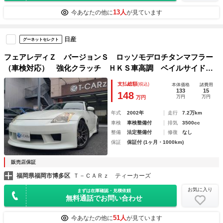
13人
今あなたの他に
が見ています
日産
グーネットセレクト
フェアレディＺ バージョンＳ ロッソモデロチタンマフラー
（車検対応） 強化クラッチ ＨＫＳ車高調 ベイルサイドフ
ルエアロ フロントサイドリアウィング 社外テールレンズ
支払総額
(税込)
本体価格
諸費用
レイズ１８インチアルミ ６速マニュアル 社外ミラー
133
15
148
万円
万円
万円
年式
2002年
走行
7.2万km
車検
車検整備付
排気
3500cc
整備
法定整備付
修復
なし
保証
保証付 (1ヶ月・1000km)
販売店保証
福岡県福岡市博多区
Ｔ－ＣＡＲｚ ティーカーズ
お気に入り
まずは在庫確認・見積依頼
無料通話でお問い合わせ
51人
今あなたの他に
が見ています