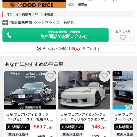
保証
保証無
オンライン商談可
ローン仮審査
福岡県糸島市
グッドプライス 糸島店
お気に入り
まずは在庫確認・見積依頼
無料通話でお問い合わせ
145人
今あなたの他に
が見ています
あなたにおすすめの中古車
UP
日産 フェアレディＺ ３．０
日産 フェアレディＺ バージョ
日産 フェアレ
バージョン ＳＴ 社用車Ｕ
ンＳ ロッソモデロチタンマフ
ターバージョ
Ｐ・認定中古車 ＡＡＣ １オ
ラー（車検対応） 強化クラッ
／純正 ＳＤ
580.
148
7
支払総額
支払総額
支払総額
(税込)
(税込)
(税込)
万円
万円
ーナー車 禁煙 車線逸脱警
チ ＨＫＳ車高調 ベイルサイ
ト 前席／シ
報 ＬＥＤライト 試乗車 セ
ドフルエアロ フロントサイド
ー／ドライブ
車両本体価格
車両本体価格
車両本体価格
568
133