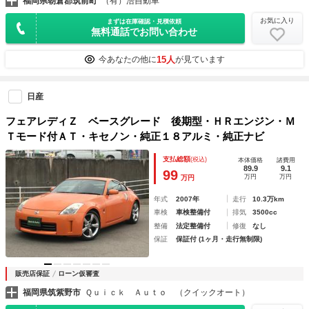
福岡県朝倉郡筑前町
（有）浩自動車
お気に入り
まずは在庫確認・見積依頼
無料通話でお問い合わせ
15人
今あなたの他に
が見ています
日産
フェアレディＺ ベースグレード 後期型・ＨＲエンジン・Ｍ
Ｔモード付ＡＴ・キセノン・純正１８アルミ・純正ナビ
支払総額
(税込)
本体価格
諸費用
89.9
9.1
99
万円
万円
万円
年式
2007年
走行
10.3万km
車検
車検整備付
排気
3500cc
整備
法定整備付
修復
なし
保証
保証付 (1ヶ月・走行無制限)
販売店保証
ローン仮審査
福岡県筑紫野市
Ｑｕｉｃｋ Ａｕｔｏ （クイックオート）