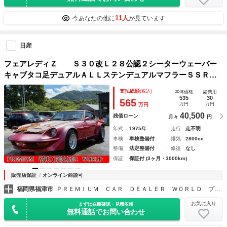
11人
今あなたの他に
が見ています
日産
フェアレディＺ Ｓ３０改Ｌ２８公認２シーターウェーバー
キャブタコ足デュアルＡＬＬステンデュアルマフラーＳＳＲマ
ーク１延長１４インチＡＷカーボンダッシュ純正５速車 レス
支払総額
(税込)
本体価格
諸費用
トア
535
30
565
万円
万円
万円
40,500
残価ローン
月々
円
年式
1975年
走行
走不明
車検
車検整備付
排気
2800cc
整備
法定整備付
修復
なし
保証
保証付 (3ヶ月・3000km)
販売店保証
オンライン商談可
福岡県福津市
ＰＲＥＭＩＵＭ ＣＡＲ ＤＥＡＬＥＲ ＷＯＲＬＤ プレミアムカーディーラー ワールド
お気に入り
まずは在庫確認・見積依頼
無料通話でお問い合わせ