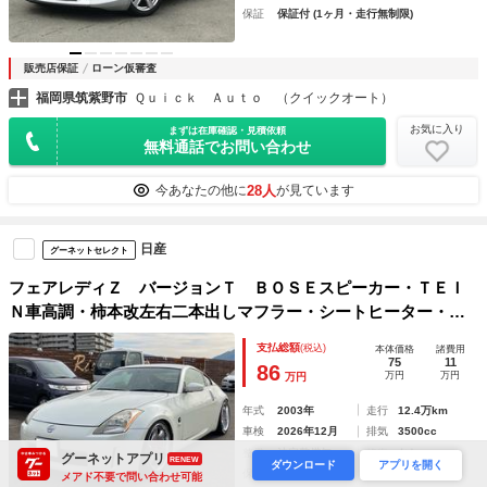
保証
保証付 (1ヶ月・走行無制限)
販売店保証
ローン仮審査
福岡県筑紫野市
Ｑｕｉｃｋ Ａｕｔｏ （クイックオート）
お気に入り
まずは在庫確認・見積依頼
無料通話でお問い合わせ
28人
今あなたの他に
が見ています
日産
グーネットセレクト
フェアレディＺ バージョンＴ ＢＯＳＥスピーカー・ＴＥＩ
Ｎ車高調・柿本改左右二本出しマフラー・シートヒーター・盗
難防止システム・衝突安全ボディ・キーレスエントリー・運転
支払総額
(税込)
本体価格
諸費用
席エアバック・助手席エアバッグ
75
11
86
万円
万円
万円
年式
2003年
走行
12.4万km
車検
2026年12月
排気
3500cc
整備
法定整備無
修復
なし
グーネットアプリ
RENEW
ダウンロード
アプリを開く
保証
保証無
メアド不要で問い合わせ可能