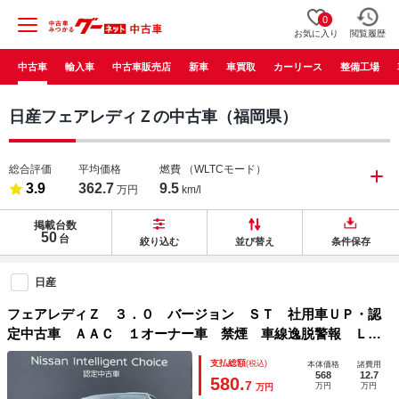
0
お気に入り
閲覧履歴
中古車
輸入車
中古車販売店
新車
車買取
カーリース
整備工場
日産フェアレディＺの中古車（福岡県）
総合評価
平均価格
燃費
（WLTCモード）
3.9
362.7
9.5
万円
km/l
掲載台数
50
台
絞り込む
並び替え
条件保存
日産
フェアレディＺ ３．０ バージョン ＳＴ 社用車ＵＰ・認
定中古車 ＡＡＣ １オーナー車 禁煙 車線逸脱警報 ＬＥ
Ｄライト 試乗車 セキュリティ Ｓヒーター ナビＴＶ ク
支払総額
(税込)
本体価格
諸費用
ルーズコントロール ＥＴＣ スマートキー パワーウィンド
568
12.7
580.
7
万円
万円
万円
ウ アルミホイール