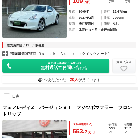
109
万円
万円
万円
年式
2009年
走行
12.6万km
車検
2027年2月
排気
3700cc
整備
法定整備付
修復
なし
保証
保証付 (1ヶ月・走行無制限)
販売店保証
ローン仮審査
福岡県筑紫野市
Ｑｕｉｃｋ Ａｕｔｏ （クイックオート）
お気に入り
まずは在庫確認・見積依頼
無料通話でお問い合わせ
20人
今あなたの他に
が見ています
日産
フェアレディＺ バージョンＳＴ フジツボマフラー フロン
トリップ
支払総額
(税込)
本体価格
諸費用
538
15.7
553.
7
万円
万円
万円