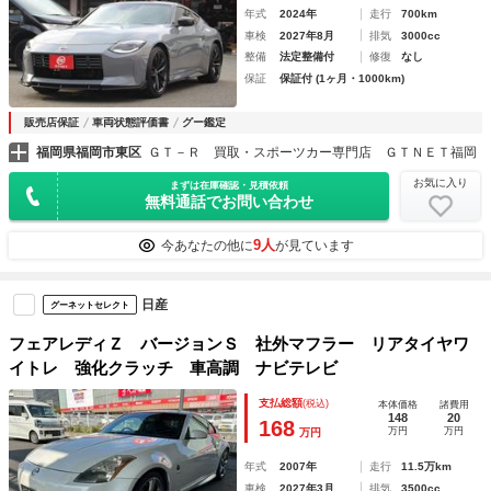
年式
2024年
走行
700km
車検
2027年8月
排気
3000cc
整備
法定整備付
修復
なし
保証
保証付 (1ヶ月・1000km)
販売店保証
車両状態評価書
グー鑑定
福岡県福岡市東区
ＧＴ－Ｒ 買取・スポーツカー専門店 ＧＴＮＥＴ福岡
お気に入り
まずは在庫確認・見積依頼
無料通話でお問い合わせ
9人
今あなたの他に
が見ています
日産
グーネットセレクト
フェアレディＺ バージョンＳ 社外マフラー リアタイヤワ
イトレ 強化クラッチ 車高調 ナビテレビ
支払総額
(税込)
本体価格
諸費用
148
20
168
万円
万円
万円
年式
2007年
走行
11.5万km
車検
2027年3月
排気
3500cc