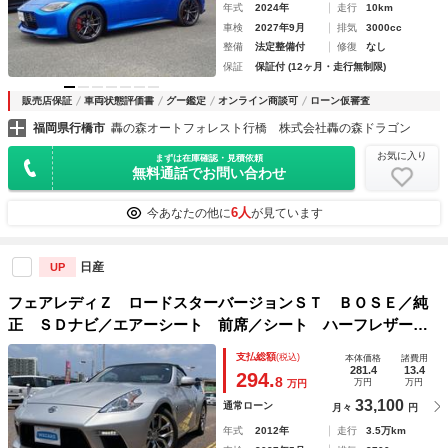
年式
2024年
走行
10km
車検
2027年9月
排気
3000cc
整備
法定整備付
修復
なし
保証
保証付 (12ヶ月・走行無制限)
販売店保証
車両状態評価書
グー鑑定
オンライン商談可
ローン仮審査
福岡県行橋市
轟の森オートフォレスト行橋 株式会社轟の森ドラゴン
お気に入り
まずは在庫確認・見積依頼
無料通話でお問い合わせ
6人
今あなたの他に
が見ています
日産
UP
フェアレディＺ ロードスターバージョンＳＴ ＢＯＳＥ／純
正 ＳＤナビ／エアーシート 前席／シート ハーフレザー／
ドライブレコーダー 前後／ヘッドランプ ＨＩＤ／ＥＴＣ／
支払総額
(税込)
本体価格
諸費用
ＥＢＤ付ＡＢＳ／横滑り防止装置／バックモニター／フルセグ
281.4
13.4
294.
8
万円
万円
万円
ＴＶ
33,100
通常ローン
月々
円
年式
2012年
走行
3.5万km