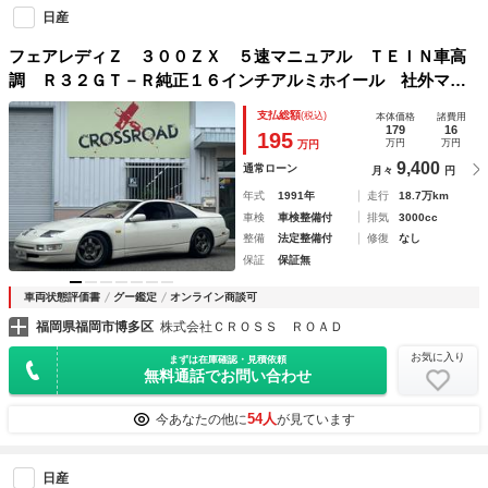
日産
フェアレディＺ ３００ＺＸ ５速マニュアル ＴＥＩＮ車高
調 Ｒ３２ＧＴ－Ｒ純正１６インチアルミホイール 社外マフ
ラー ＥＴＣ 社外ステアリング 社外デッキ
支払総額
(税込)
本体価格
諸費用
179
16
195
万円
万円
万円
9,400
通常ローン
月々
円
年式
1991年
走行
18.7万km
車検
車検整備付
排気
3000cc
整備
法定整備付
修復
なし
保証
保証無
車両状態評価書
グー鑑定
オンライン商談可
福岡県福岡市博多区
株式会社ＣＲＯＳＳ ＲＯＡＤ
お気に入り
まずは在庫確認・見積依頼
無料通話でお問い合わせ
54人
今あなたの他に
が見ています
日産