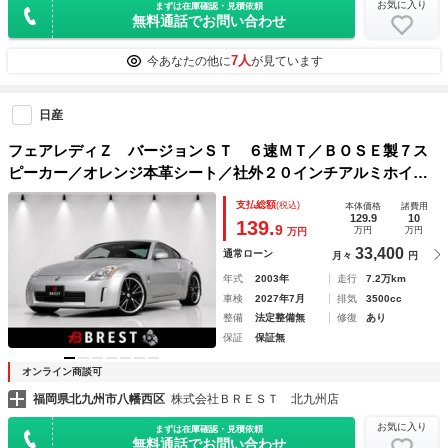
お気に入り
まずは在庫確認・見積依頼
無料通話でお問い合わせ
7人
今あなたの他に
が見ています
日産
フェアレディＺ バージョンＳＴ ６速ＭＴ／ＢＯＳＥ製７ス
ピーカー／オレンジ本革シート／社外２０インチアルミホイー
ル／ＭＯＭＯステアリング／ＤＵＡＬオートエアコン／３連サ
支払総額
(税込)
本体価格
諸費用
ブメーター／ ビークルダイナミクスコントロール
129.9
10
139.
9
万円
万円
万円
33,400
通常ローン
月々
円
年式
2003年
走行
7.2万km
車検
2027年7月
排気
3500cc
整備
法定整備無
修復
あり
保証
保証無
オンライン商談可
福岡県北九州市八幡西区
株式会社ＢＲＥＳＴ 北九州店
お気に入り
まずは在庫確認・見積依頼
無料通話でお問い合わせ