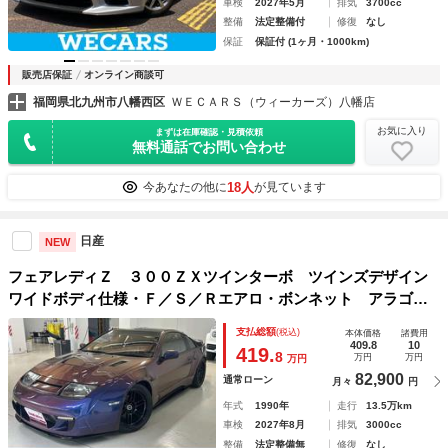
車検
2027年5月
排気
3700cc
整備
法定整備付
修復
なし
保証
保証付 (1ヶ月・1000km)
販売店保証
オンライン商談可
福岡県北九州市八幡西区
ＷＥＣＡＲＳ（ウィーカーズ）八幡店
お気に入り
まずは在庫確認・見積依頼
無料通話でお問い合わせ
18人
今あなたの他に
が見ています
日産
NEW
フェアレディＺ ３００ＺＸツインターボ ツインズデザイン
ワイドボディ仕様・Ｆ／Ｓ／Ｒエアロ・ボンネット アラゴス
タフルタップ車高調 社外前置きインタークーラー 社外ラ
支払総額
(税込)
本体価格
諸費用
ジエター ロールバー ＡＭＥ１８インチＡＷ 社外マフラー
409.8
10
419.
8
万円
万円
万円
82,900
通常ローン
月々
円
年式
1990年
走行
13.5万km
車検
2027年8月
排気
3000cc
整備
法定整備無
修復
なし