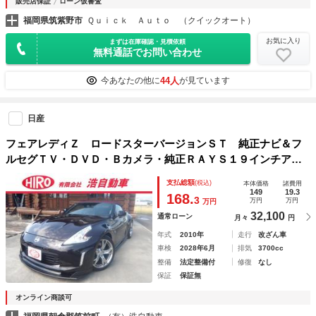
販売店保証
ローン仮審査
福岡県筑紫野市
Ｑｕｉｃｋ Ａｕｔｏ （クイックオート）
お気に入り
まずは在庫確認・見積依頼
無料通話でお問い合わせ
44人
今あなたの他に
が見ています
日産
フェアレディＺ ロードスターバージョンＳＴ 純正ナビ＆フ
ルセグＴＶ・ＤＶＤ・Ｂカメラ・純正ＲＡＹＳ１９インチアル
ミホイール・社外アンダーエアロ・社外マフラー・ヒーターベ
支払総額
(税込)
本体価格
諸費用
ンチレーション付シート・ハーフレザーシート・リモコンＥ／
149
19.3
168.
3
万円
万円
万円
ｇスターター・ＥＴＣ
32,100
通常ローン
月々
円
年式
2010年
走行
改ざん車
車検
2028年6月
排気
3700cc
整備
法定整備付
修復
なし
保証
保証無
オンライン商談可