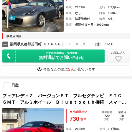
年式
2003年
走行
8.7万km
車検
なし
排気
3500cc
整備
法定整備付
修復
なし
保証
保証付 (3ヶ月・3000km)
販売店保証
福岡県京都郡苅田町
ＧＡＲＡＧＥ Ｔ．Ｍ．Ｏ （株）ＴＭＯ
お気に入り
まずは在庫確認・見積依頼
無料通話でお問い合わせ
5人
今あなたの他に
が見ています
日産
フェアレディＺ バージョンＳＴ フルセグテレビ ＥＴＣ
６ＭＴ アルミホイール Ｂｌｕｅｔｏｏｔｈ接続 スマート
キー ＬＥＤヘッドランプ ＵＳＢ入力端子 クリアランスソ
支払総額
(税込)
本体価格
諸費用
ナー キーレスエントリー
720
10
730
万円
万円
万円
年式
2025年
走行
0.1万km