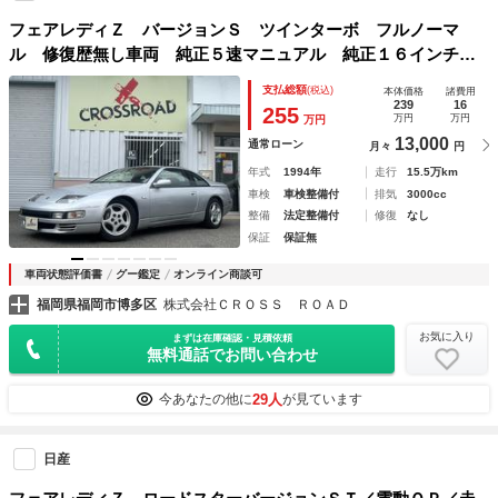
フェアレディＺ バージョンＳ ツインターボ フルノーマ
ル 修復歴無し車両 純正５速マニュアル 純正１６インチア
ルミホイール 純正マフラー 純正シート マニュアルエアコ
支払総額
(税込)
本体価格
諸費用
ン フォグランプ
239
16
255
万円
万円
万円
13,000
通常ローン
月々
円
年式
1994年
走行
15.5万km
車検
車検整備付
排気
3000cc
整備
法定整備付
修復
なし
保証
保証無
車両状態評価書
グー鑑定
オンライン商談可
福岡県福岡市博多区
株式会社ＣＲＯＳＳ ＲＯＡＤ
お気に入り
まずは在庫確認・見積依頼
無料通話でお問い合わせ
29人
今あなたの他に
が見ています
日産