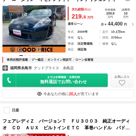
正ナビ・バックモニター ＢＯＳＥサウンド Ｂｌｕｅｔｏｏ
支払総額
(税込)
本体価格
諸費用
ｔｈオーディオ ＥＴＣ
209.8
10
219.
8
万円
万円
万円
44,400
通常ローン
月々
円
年式
2009年
走行
10.2万km
車検
なし
排気
3700cc
整備
法定整備無
修復
なし
保証
保証無
車両状態評価書
グー鑑定
オンライン商談可
ローン仮審査
福岡県糸島市
グッドプライス 糸島店
お気に入り
まずは在庫確認・見積依頼
無料通話でお問い合わせ
20人
今あなたの他に
が見ています
日産
フェアレディＺ バージョンＴ ＦＵ３００３ 純正オーディ
オ ＣＤ ＡＵＸ ビルトインＥＴＣ 革巻ハンドル パドル
シフト オートライト ＨＩＤヘッドライト 電動格納ドアミ