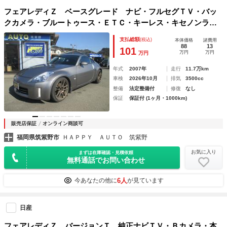
フェアレディＺ ベースグレード ナビ・フルセグＴＶ・バッ
クカメラ・ブルートゥース・ＥＴＣ・キーレス・キセノンライ
ト・社外１９インチＡＷ・電動格納ミラー
支払総額
(税込)
本体価格
諸費用
88
13
101
万円
万円
万円
年式
2007年
走行
11.7万km
車検
2026年10月
排気
3500cc
整備
法定整備付
修復
なし
保証
保証付 (1ヶ月・1000km)
販売店保証
オンライン商談可
福岡県筑紫野市
ＨＡＰＰＹ ＡＵＴＯ 筑紫野
お気に入り
まずは在庫確認・見積依頼
無料通話でお問い合わせ
6人
今あなたの他に
が見ています
日産
フェアレディＺ バージョンＴ 純正ナビＴＶ・Ｂカメラ・本