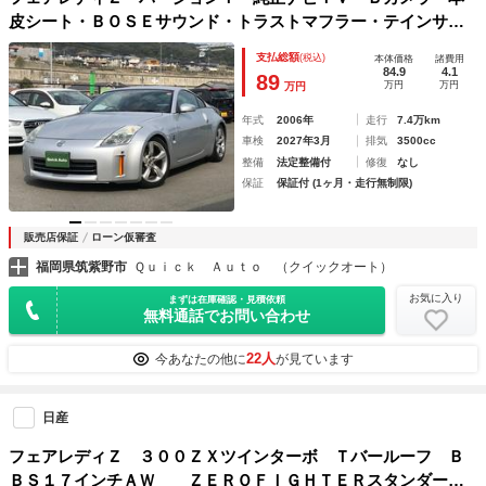
皮シート・ＢＯＳＥサウンド・トラストマフラー・テインサス
ペンション・キセノンライト
支払総額
(税込)
本体価格
諸費用
84.9
4.1
89
万円
万円
万円
年式
2006年
走行
7.4万km
車検
2027年3月
排気
3500cc
整備
法定整備付
修復
なし
保証
保証付 (1ヶ月・走行無制限)
販売店保証
ローン仮審査
福岡県筑紫野市
Ｑｕｉｃｋ Ａｕｔｏ （クイックオート）
お気に入り
まずは在庫確認・見積依頼
無料通話でお問い合わせ
22人
今あなたの他に
が見ています
日産
フェアレディＺ ３００ＺＸツインターボ Ｔバールーフ Ｂ
ＢＳ１７インチＡＷ ＺＥＲＯＦＩＧＨＴＥＲスタンダード