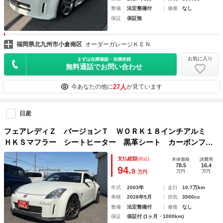
整備
法定整備付
修復
なし
保証
保証無
福岡県北九州市小倉南区
オーダーガレージＫＥＮ
お気に入り
まずは在庫確認・見積依頼
無料通話でお問い合わせ
27人
今あなたの他に
が見ています
日産
フェアレディＺ バージョンＴ ＷＯＲＫ１８インチアルミ
ＨＫＳマフラー シートヒーター 黒革シート カーボンフロ
ントスポイラー ＥＴＣＨＩＤライト
支払総額
(税込)
本体価格
諸費用
78.5
16.4
94.
9
万円
万円
万円
年式
2003年
走行
10.7万km
車検
2028年5月
排気
3500cc
整備
法定整備付
修復
なし
保証
保証付 (1ヶ月・1000km)