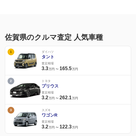
佐賀県のクルマ査定 人気車種
1
ダイハツ
タント
査定相場
3.3
165.5
万円
〜
万円
2
トヨタ
プリウス
査定相場
3.2
262.1
万円
〜
万円
3
スズキ
ワゴンR
査定相場
3.2
122.3
万円
〜
万円