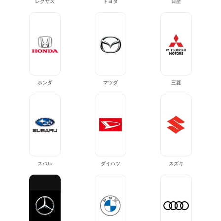
レクサス
トヨタ
日産
ホンダ
マツダ
三菱
スバル
ダイハツ
スズキ