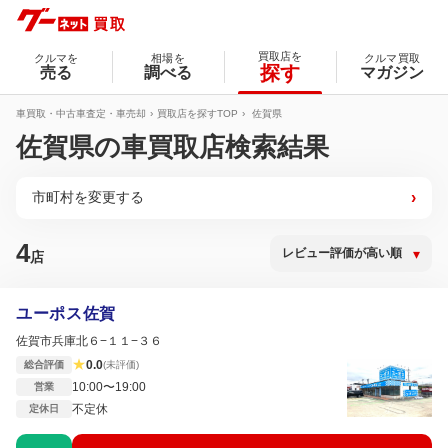
買取店を
クルマを
相場を
クルマ買取
探す
売る
調べる
マガジン
車買取・中古車査定・車売却
買取店を探すTOP
佐賀県
佐賀県の車買取店検索結果
市町村を変更する
›
4
店
ユーポス佐賀
佐賀市兵庫北６−１１−３６
★
0.0
総合評価
(未評価)
10:00〜19:00
営業
不定休
定休日