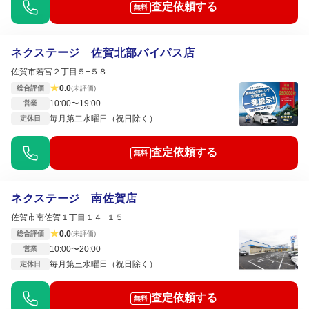
査定依頼する
無料
ネクステージ 佐賀北部バイパス店
佐賀市若宮２丁目５−５８
★
0.0
総合評価
(未評価)
10:00〜19:00
営業
毎月第二水曜日（祝日除く）
定休日
査定依頼する
無料
ネクステージ 南佐賀店
佐賀市南佐賀１丁目１４−１５
★
0.0
総合評価
(未評価)
10:00〜20:00
営業
毎月第三水曜日（祝日除く）
定休日
査定依頼する
無料