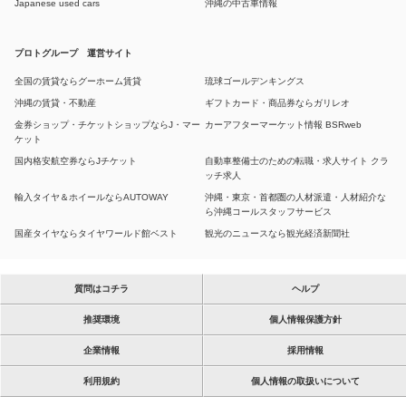
Japanese used cars
沖縄の中古車情報
プロトグループ 運営サイト
全国の賃貸ならグーホーム賃貸
琉球ゴールデンキングス
沖縄の賃貸・不動産
ギフトカード・商品券ならガリレオ
金券ショップ・チケットショップならJ・マー
カーアフターマーケット情報 BSRweb
ケット
国内格安航空券ならJチケット
自動車整備士のための転職・求人サイト クラ
ッチ求人
輸入タイヤ＆ホイールならAUTOWAY
沖縄・東京・首都圏の人材派遣・人材紹介な
ら沖縄コールスタッフサービス
国産タイヤならタイヤワールド館ベスト
観光のニュースなら観光経済新聞社
質問はコチラ
ヘルプ
推奨環境
個人情報保護方針
企業情報
採用情報
利用規約
個人情報の取扱いについて