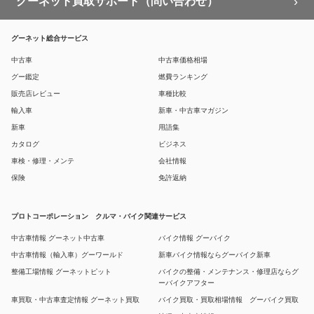
グーネット買取サポート（問い合わせ）
グーネット総合サービス
中古車
中古車価格相場
グー鑑定
燃費ランキング
販売店レビュー
車種比較
輸入車
新車・中古車マガジン
新車
用語集
カタログ
ビジネス
車検・修理・メンテ
会社情報
保険
免許返納
プロトコーポレーション クルマ・バイク関連サービス
中古車情報 グーネット中古車
バイク情報 グーバイク
中古車情報（輸入車）グーワールド
新車バイク情報ならグーバイク新車
整備工場情報 グーネットピット
バイクの整備・メンテナンス・修理店ならグ
ーバイクアフター
車買取・中古車査定情報 グーネット買取
バイク買取・買取相場情報 グーバイク買取