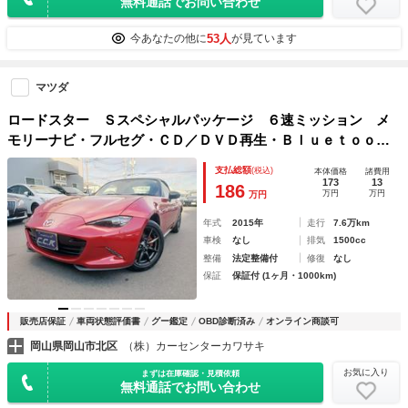
無料通話でお問い合わせ
53人
今あなたの他に
が見ています
マツダ
ロードスター Ｓスペシャルパッケージ ６速ミッション メ
モリーナビ・フルセグ・ＣＤ／ＤＶＤ再生・Ｂｌｕｅｔｏｏｔ
ｈ・ＨＫＳマフラー・ＥＴＣ・ＵＳＢ・ドラレコ・ＬＥＤライ
支払総額
(税込)
本体価格
諸費用
ト・オートライト・スマートキー・プッシュスタ
173
13
186
万円
万円
万円
年式
2015年
走行
7.6万km
車検
なし
排気
1500cc
整備
法定整備付
修復
なし
保証
保証付 (1ヶ月・1000km)
販売店保証
車両状態評価書
グー鑑定
OBD診断済み
オンライン商談可
岡山県岡山市北区
（株）カーセンターカワサキ
お気に入り
まずは在庫確認・見積依頼
無料通話でお問い合わせ