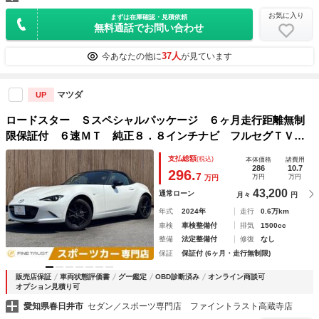
お気に入り
まずは在庫確認・見積依頼
無料通話でお問い合わせ
37人
今あなたの他に
が見ています
マツダ
UP
ロードスター Ｓスペシャルパッケージ ６ヶ月走行距離無制
限保証付 ６速ＭＴ 純正８．８インチナビ フルセグＴＶ
バックカメラ ＥＴＣ２．０ シートヒーター 衝突軽減ブレ
支払総額
(税込)
本体価格
諸費用
ーキ レーダークルーズコントロール Ｂｌｕｅｔｏｏｔｈ
286
10.7
296.
7
万円
万円
万円
ＬＥＤヘッド
43,200
通常ローン
月々
円
年式
2024年
走行
0.6万km
車検
車検整備付
排気
1500cc
整備
法定整備付
修復
なし
保証
保証付 (6ヶ月・走行無制限)
販売店保証
車両状態評価書
グー鑑定
OBD診断済み
オンライン商談可
オプション見積り可
愛知県春日井市
セダン／スポーツ専門店 ファイントラスト高蔵寺店