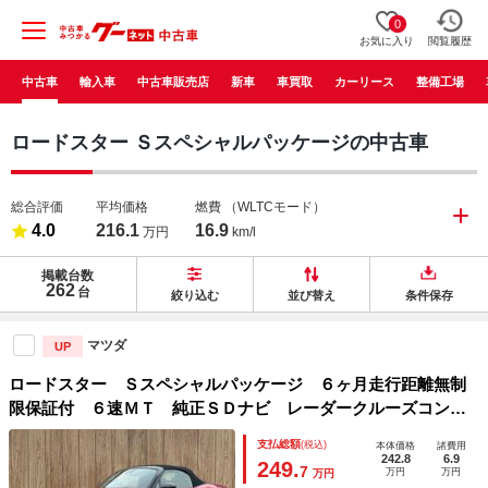
0
お気に入り
閲覧履歴
中古車
輸入車
中古車販売店
新車
車買取
カーリース
整備工場
ロードスター Ｓスペシャルパッケージの中古車
総合評価
平均価格
燃費
（WLTCモード）
4.0
216.1
16.9
万円
km/l
掲載台数
262
台
絞り込む
並び替え
条件保存
マツダ
UP
ロードスター Ｓスペシャルパッケージ ６ヶ月走行距離無制
限保証付 ６速ＭＴ 純正ＳＤナビ レーダークルーズコント
ロール 衝突軽減ブレーキ バックカメラ Ｂｌｕｅｔｏｏｔ
支払総額
(税込)
本体価格
諸費用
ｈ フルセグＴＶ ＬＥＤヘッドライト 禁煙車 シートヒー
242.8
6.9
249.
7
万円
万円
万円
ター ＥＴＣ