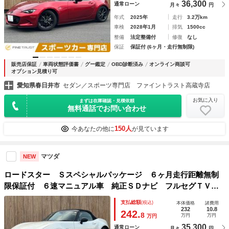
36,300
通常ローン
月々
円
年式
2025年
走行
3.2万km
車検
2028年1月
排気
1500cc
整備
法定整備付
修復
なし
保証
保証付 (6ヶ月・走行無制限)
販売店保証
車両状態評価書
グー鑑定
OBD診断済み
オンライン商談可
オプション見積り可
愛知県春日井市
セダン／スポーツ専門店 ファイントラスト高蔵寺店
お気に入り
まずは在庫確認・見積依頼
無料通話でお問い合わせ
150人
今あなたの他に
が見ています
マツダ
NEW
ロードスター Ｓスペシャルパッケージ ６ヶ月走行距離無制
限保証付 ６速マニュアル車 純正ＳＤナビ フルセグＴＶ
バックカメラ ＥＴＣ 禁煙車 ＢＯＳＥサウンド クルーズ
支払総額
(税込)
本体価格
諸費用
コントロール 衝突軽減 クリアランスソナー ブラインドス
232
10.8
242.
8
万円
万円
万円
ポットモニター
35,300
通常ローン
月々
円