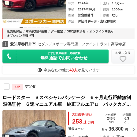
年式
2024年
走行
1.6万km
車検
2027年10月
排気
1500cc
整備
法定整備付
修復
なし
保証
保証付 (6ヶ月・走行無制限)
販売店保証
車両状態評価書
グー鑑定
OBD診断済み
オンライン商談可
オプション見積り可
愛知県春日井市
セダン／スポーツ専門店 ファイントラスト高蔵寺店
お気に入り
まずは在庫確認・見積依頼
無料通話でお問い合わせ
40人
今あなたの他に
が見ています
マツダ
UP
ロードスター Ｓスペシャルパッケージ ６ヶ月走行距離無制
限保証付 ６速マニュアル車 純正フルエアロ バックカメ
ラ 純正ＳＤナビ 禁煙車 ＥＴＣ シートヒータ ブルート
支払総額
(税込)
本体価格
諸費用
ゥース フルセグ ＬＥＤヘッドライト スマートキー クル
246.8
6.3
253.
1
万円
万円
万円
ーズコントロール
36,800
通常ローン
月々
円
年式
2019年
走行
2.6万km