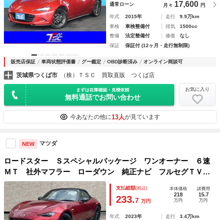
17,600
通常ローン
月々
円
年式
2015年
走行
9.9万km
車検
車検整備付
排気
1500cc
整備
法定整備付
修復
なし
保証
保証付 (12ヶ月・走行無制限)
販売店保証
車両状態評価書
グー鑑定
OBD診断済み
オンライン商談可
茨城県つくば市
（株）ＴＳＣ 買取直販 つくば店
お気に入り
まずは在庫確認・見積依頼
無料通話でお問い合わせ
13人
今あなたの他に
が見ています
マツダ
NEW
ロードスター Ｓスペシャルパッケージ ワンオーナー ６速
ＭＴ 社外マフラー ローダウン 純正ナビ フルセグＴＶ
ＢＯＳＥサウンド バックカメラ ＥＴＣ シートヒーター
支払総額
(税込)
本体価格
諸費用
衝突被害軽減ブレーキ ブラインドスポットモニター ＬＥＤ
218
15.7
233.
7
万円
万円
万円
ヘッドライト
年式
2023年
走行
3.4万km