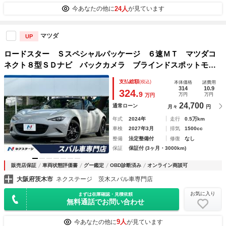
24人
今あなたの他に
が見ています
マツダ
UP
ロードスター Ｓスペシャルパッケージ ６速ＭＴ マツダコ
ネクト８型ＳＤナビ バックカメラ ブラインドスポットモニ
ター ＥＴＣ ドライブレコーダー 禁煙車 アドバンストキ
支払総額
(税込)
本体価格
諸費用
ー ＬＥＤヘッドライト 純正革巻きステアリング
314
10.9
324.
9
万円
万円
万円
24,700
通常ローン
月々
円
年式
2024年
走行
0.5万km
車検
2027年3月
排気
1500cc
整備
法定整備付
修復
なし
保証
保証付 (3ヶ月・3000km)
販売店保証
車両状態評価書
グー鑑定
OBD診断済み
オンライン商談可
大阪府茨木市
ネクステージ 茨木スバル車専門店
お気に入り
まずは在庫確認・見積依頼
無料通話でお問い合わせ
9人
今あなたの他に
が見ています