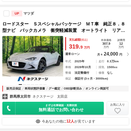
マツダ
UP
ロードスター Ｓスペシャルパッケージ ＭＴ車 純正８．８
型ナビ バックカメラ 衝突軽減装置 オートライト リアパ
ーキングセンサー ＥＴＣ プッシュスタート＆スマートキ
支払総額
(税込)
本体価格
諸費用
ー ＬＥＤヘッド 純正１６インチＡＷ Ｂｌｕｅｔｏｏｔｈ
307.9
12
319.
9
万円
万円
万円
接続 禁煙車
24,000
通常ローン
月々
円
年式
2025年
走行
0.3万km
車検
2028年10月
排気
1500cc
整備
法定整備付
修復
なし
保証
保証付 (3ヶ月・3000km)
販売店保証
車両状態評価書
グー鑑定
OBD診断済み
オンライン商談可
群馬県太田市
ネクステージ 太田店
お気に入り
まずは在庫確認・見積依頼
無料通話でお問い合わせ
12人
今あなたの他に
が見ています