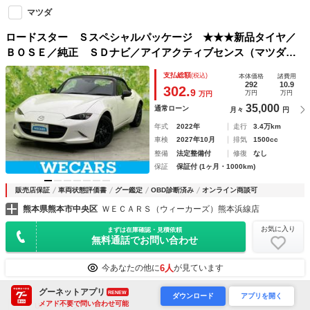
マツダ
ロードスター Ｓスペシャルパッケージ ★★★新品タイヤ／
ＢＯＳＥ／純正 ＳＤナビ／アイアクティブセンス（マツダ）
／シートヒーター 全席／車線逸脱防止支援システム／ヘッド
支払総額
(税込)
本体価格
諸費用
ランプ ＬＥＤ／ＵＳＢジャック／Ｂｌｕｅｔｏｏｔｈ接続／
292
10.9
302.
9
万円
万円
万円
ＥＢＤ付ＡＢＳ
35,000
通常ローン
月々
円
年式
2022年
走行
3.4万km
車検
2027年10月
排気
1500cc
整備
法定整備付
修復
なし
保証
保証付 (1ヶ月・1000km)
販売店保証
車両状態評価書
グー鑑定
OBD診断済み
オンライン商談可
熊本県熊本市中央区
ＷＥＣＡＲＳ（ウィーカーズ）熊本浜線店
お気に入り
まずは在庫確認・見積依頼
無料通話でお問い合わせ
6人
今あなたの他に
が見ています
グーネットアプリ
RENEW
ダウンロード
アプリを開く
メアド不要で問い合わせ可能
マツダ
UP