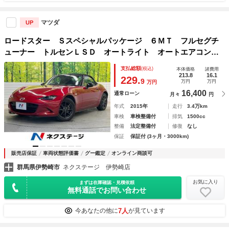
マツダ
UP
ロードスター Ｓスペシャルパッケージ ６ＭＴ フルセグチ
ューナー トルセンＬＳＤ オートライト オートエアコン
マツダコネクトナビ Ｂｌｕｅｔｏｏｔｈ 禁煙車 純正１６
支払総額
(税込)
本体価格
諸費用
インチアルミホイール ＥＴＣ ＬＥＤヘッドライト スマー
213.8
16.1
229.
9
万円
万円
万円
トキー
16,400
通常ローン
月々
円
年式
2015年
走行
3.4万km
車検
車検整備付
排気
1500cc
整備
法定整備付
修復
なし
保証
保証付 (3ヶ月・3000km)
販売店保証
車両状態評価書
グー鑑定
オンライン商談可
群馬県伊勢崎市
ネクステージ 伊勢崎店
お気に入り
まずは在庫確認・見積依頼
無料通話でお問い合わせ
7人
今あなたの他に
が見ています