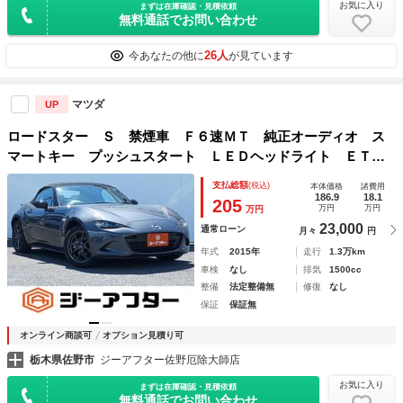
お気に入り
まずは在庫確認・見積依頼
無料通話でお問い合わせ
26人
今あなたの他に
が見ています
マツダ
UP
ロードスター Ｓ 禁煙車 Ｆ６速ＭＴ 純正オーディオ ス
マートキー プッシュスタート ＬＥＤヘッドライト ＥＴ
Ｃ ステアリングリモコン トラクションコントロール 純正
支払総額
(税込)
本体価格
諸費用
１６インチアルミホイール ＵＳＢ接続
186.9
18.1
205
万円
万円
万円
23,000
通常ローン
月々
円
年式
2015年
走行
1.3万km
車検
なし
排気
1500cc
整備
法定整備無
修復
なし
保証
保証無
オンライン商談可
オプション見積り可
栃木県佐野市
ジーアフター佐野厄除大師店
お気に入り
まずは在庫確認・見積依頼
無料通話でお問い合わせ