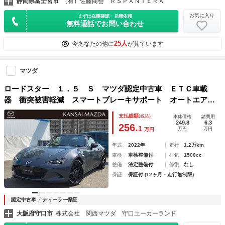
静岡県富士宮市
（有）佐藤商会 ＲＳＰＡＮＴＥＲＡ
お気に入り
まずは在庫確認・見積依頼
無料通話でお問い合わせ
25人
今あなたの他に
が見ています
マツダ
ロードスター １．５ Ｓ マツダ認定中古車 ＥＴＣ車載
器 衝突被害軽減 スマートブレーキサポート オートエアコ
ン ＬＥＤヘッドライト 横滑り防止装置 クリアランスソナ
支払総額
(税込)
本体価格
諸費用
ー キーフリー ＥＴＣ車載器 記録簿 セキュリティー Ａ
249.8
6.3
256.
1
万円
万円
万円
ＢＳ
年式
2022年
走行
1.2万km
車検
車検整備付
排気
1500cc
整備
法定整備付
修復
なし
保証
保証付 (12ヶ月・走行無制限)
認定中古車
ディーラー保証
大阪府守口市
株式会社 関西マツダ 守口ユーカーランド