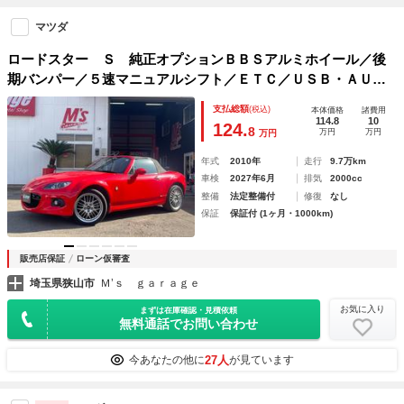
マツダ
ロードスター Ｓ 純正オプションＢＢＳアルミホイール／後
期バンパー／５速マニュアルシフト／ＥＴＣ／ＵＳＢ・ＡＵＸ
接続
支払総額
(税込)
本体価格
諸費用
114.8
10
124.
8
万円
万円
万円
年式
2010年
走行
9.7万km
車検
2027年6月
排気
2000cc
整備
法定整備付
修復
なし
保証
保証付 (1ヶ月・1000km)
販売店保証
ローン仮審査
埼玉県狭山市
Ｍ’ｓ ｇａｒａｇｅ
お気に入り
まずは在庫確認・見積依頼
無料通話でお問い合わせ
27人
今あなたの他に
が見ています