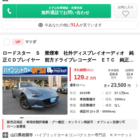
お気に入り
まずは在庫確認・見積依頼
無料通話でお問い合わせ
51人
今あなたの他に
が見ています
マツダ
UP
ロードスター Ｓ 禁煙車 社外ディスプレイオーディオ 純
正ＣＤプレイヤー 前方ドライブレコーダー ＥＴＣ 純正１
６インチホイール ＬＥＤヘッドライト プッシュスタート
支払総額
(税込)
本体価格
諸費用
スマートキー 衝突安全ボディー 盗難防止システム
116.8
12.4
129.
2
万円
万円
万円
23,500
通常ローン
月々
円
年式
2015年
走行
37.1万km
車検
車検整備付
排気
1500cc
整備
法定整備付
修復
なし
保証
保証付 (3ヶ月・3000km)
販売店保証
車両状態評価書
グー鑑定
オンライン商談可
オプション見積り可
ローン仮審査
山口県岩国市
ハイブリッドカー＆コンパクトカー専門店 Ｋマーケット