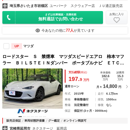
埼玉県さいたま市岩槻区
ユーパーク スクウェアー店 ＪＵ適正販売店
お気に入り
まずは在庫確認・見積依頼
無料通話でお問い合わせ
77人
今あなたの他に
が見ています
マツダ
UP
ロードスター Ｓ 禁煙車 マツダスピードエアロ 柿本マフ
ラー ＢＩＬＳＴＥＩＮダンパー ポータブルナビ ＥＴＣ
アドバンスドキー ドラレコ ６ＭＴ オートエアコン ＬＥ
支払総額
(税込)
本体価格
諸費用
Ｄヘッドライト 純正１６インチアルミホイール
182.6
15.3
197.
9
万円
万円
万円
14,800
通常ローン
月々
円
年式
2015年
走行
6.1万km
車検
車検整備付
排気
1500cc
整備
法定整備付
修復
なし
保証
保証付 (3ヶ月・3000km)
販売店保証
車両状態評価書
グー鑑定
オンライン商談可
宮崎県延岡市
ネクステージ 延岡店