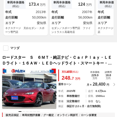
アルミ ビルシュタインダンパ
Ｃ ＨＩＤヘッドライト フル
トリックＬＳ
車両本体価格
車両本体価格
車両本体価格
173.
124
4
万円
万円
ー 純正革巻きステアリング
セグＴＶ ＵＳＢポート Ｂｌ
チアルミホイ
(税込)
(税込)
(税込)
ＥＴＣ 禁煙車
ｕｅｔｏｏｔｈ対応 シートヒ
アクティブセ
年式
2013年
年式
2007年
年式
ーター スマートキー 純正１
ルディティク
走行距離
50,000km
走行距離
56,000km
走行距離
７インチアルミホイール
キー
エリア
愛知県
エリア
愛知県
エリア
ネクステージ 天白セダン・スポ
セダン／スポーツ専門店 ファイ
ネクステージ 
ーツ専門店
ントラスト高蔵寺店
店
マツダ
ロードスター Ｓ ６ＭＴ・純正ナビ・ＣａｒＰｌａｙ・ＬＥ
Ｄライト・１６ＡＷ・ＬＥＤヘッドライト・スマートキー・ク
リアランスソナー・ＢＳＭ・オートライト・オートハイビーム
支払総額
(税込)
本体価格
諸費用
229.9
18.8
248.
7
万円
万円
万円
28,400
通常ローン
月々
円
年式
2025年
走行
0.3万km
車検
車検整備付
排気
1500cc
整備
法定整備付
修復
なし
保証
保証付 (12ヶ月・走行無制限)
販売店保証
車両状態評価書
グー鑑定
オンライン商談可
ローン仮審査