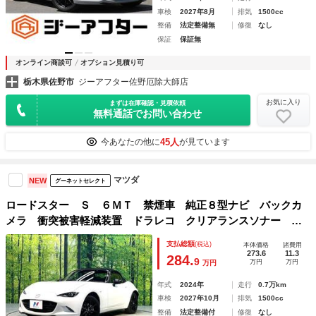
車検
2027年8月
排気
1500cc
整備
法定整備無
修復
なし
保証
保証無
オンライン商談可
オプション見積り可
栃木県佐野市
ジーアフター佐野厄除大師店
お気に入り
まずは在庫確認・見積依頼
無料通話でお問い合わせ
45人
今あなたの他に
が見ています
マツダ
NEW
グーネットセレクト
ロードスター Ｓ ６ＭＴ 禁煙車 純正８型ナビ バックカ
メラ 衝突被害軽減装置 ドラレコ クリアランスソナー オ
ートマチックハイビーム ブラインドスポットモニタリング
支払総額
(税込)
本体価格
諸費用
車線逸脱警報 オートライト 純正１６インチアルミ
273.6
11.3
284.
9
万円
万円
万円
年式
2024年
走行
0.7万km
車検
2027年10月
排気
1500cc
整備
法定整備付
修復
なし