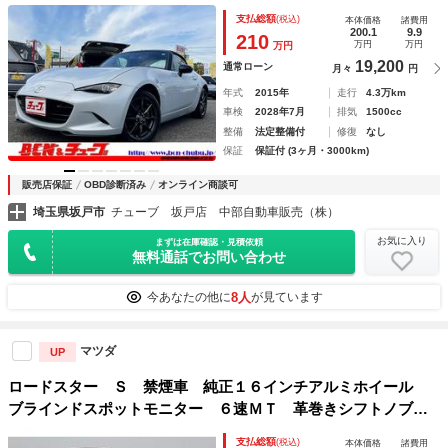
エアコン 純正アルミ リモコン格納ミラー 運転席、助手席
支払総額
(税込)
本体価格
諸費用
エアバッグ パワーステアリング
200.1
9.9
210
万円
万円
万円
19,200
通常ローン
月々
円
年式
2015年
走行
4.3万km
車検
2028年7月
排気
1500cc
整備
法定整備付
修復
なし
保証
保証付 (3ヶ月・3000km)
販売店保証
OBD診断済み
オンライン商談可
埼玉県坂戸市
チューブ 坂戸店 中部自動車販売（株）
お気に入り
まずは在庫確認・見積依頼
無料通話でお問い合わせ
8人
今あなたの他に
が見ています
マツダ
UP
ロードスター Ｓ 禁煙車 純正１６インチアルミホイール
ブラインドスポットモニター ６速ＭＴ 革巻きシフトノブ
クリアランスソナー 車線逸脱警報システム スマートシティ
支払総額
(税込)
本体価格
諸費用