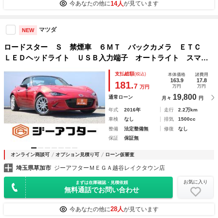
14人
今あなたの他に
が見ています
マツダ
NEW
ロードスター Ｓ 禁煙車 ６ＭＴ バックカメラ ＥＴＣ
ＬＥＤヘッドライト ＵＳＢ入力端子 オートライト スマー
トプッシュスターター １６インチアルミホイール 衝突安全
支払総額
(税込)
本体価格
諸費用
ボディ 盗難防止システム 助手席エアバック
163.9
17.8
181.
7
万円
万円
万円
19,800
通常ローン
月々
円
年式
2016年
走行
2.2万km
車検
なし
排気
1500cc
整備
法定整備無
修復
なし
保証
保証無
オンライン商談可
オプション見積り可
ローン仮審査
埼玉県草加市
ジーアフターＭＥＧＡ越谷レイクタウン店
お気に入り
まずは在庫確認・見積依頼
無料通話でお問い合わせ
28人
今あなたの他に
が見ています