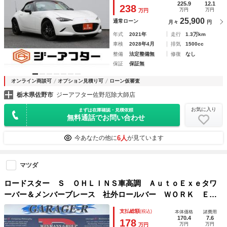
ブレーキサポート オートライト ＬＥＤヘッドライト
225.9
12.1
238
万円
万円
万円
25,900
通常ローン
月々
円
年式
2021年
走行
1.3万km
車検
2028年4月
排気
1500cc
整備
法定整備無
修復
なし
保証
保証無
オンライン商談可
オプション見積り可
ローン仮審査
栃木県佐野市
ジーアフター佐野厄除大師店
お気に入り
まずは在庫確認・見積依頼
無料通話でお問い合わせ
6人
今あなたの他に
が見ています
マツダ
ロードスター Ｓ ＯＨＬＩＮＳ車高調 ＡｕｔｏＥｘｅタワ
ーバー＆メンバーブレース 社外ロールバー ＷＯＲＫ ＥＭ
ＯＴＩＯＮ １７ＡＷ ＲＥＣＡＲＯシート（Ｄ） Ｐａｎａ
支払総額
(税込)
本体価格
諸費用
ｓｏｎｉｃナビ カロッツェリアオーディオ
170.4
7.6
178
万円
万円
万円