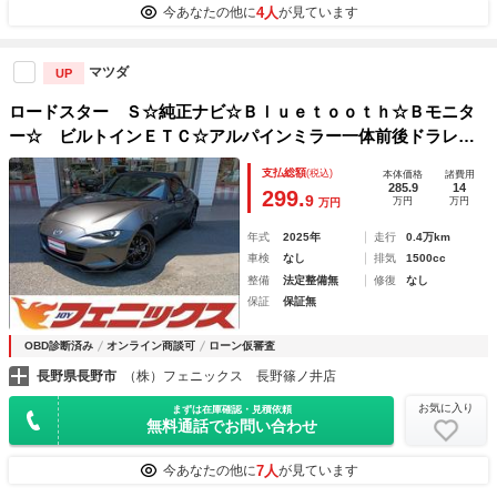
4人
今あなたの他に
が見ています
マツダ
UP
ロードスター Ｓ☆純正ナビ☆Ｂｌｕｅｔｏｏｔｈ☆Ｂモニタ
ー☆ ビルトインＥＴＣ☆アルパインミラー一体前後ドラレコ
☆純正フルエアロ☆ＬＥＤヘッドライト☆ｉ－アクティブセン
支払総額
(税込)
本体価格
諸費用
ス☆オートハイビーム☆リアパーキングセンサー☆ＢＳＭ☆Ｄ
285.9
14
299.
9
万円
万円
万円
ＳＣ☆プッシュスタート☆禁煙車☆
年式
2025年
走行
0.4万km
車検
なし
排気
1500cc
整備
法定整備無
修復
なし
保証
保証無
OBD診断済み
オンライン商談可
ローン仮審査
長野県長野市
（株）フェニックス 長野篠ノ井店
お気に入り
まずは在庫確認・見積依頼
無料通話でお問い合わせ
7人
今あなたの他に
が見ています