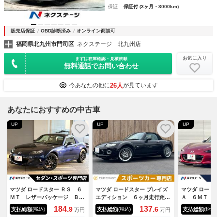
保証
保証付 (3ヶ月・3000km)
販売店保証
OBD診断済み
オンライン商談可
福岡県北九州市門司区
ネクステージ 北九州店
お気に入り
まずは在庫確認・見積依頼
無料通話でお問い合わせ
26人
今あなたの他に
が見ています
あなたにおすすめの中古車
UP
UP
UP
マツダ ロードスター ＲＳ ６
マツダ ロードスター ブレイズ
マツダ ロード
ＭＴ レザーパッケージ ＢＯ
エディション ６ヶ月走行距離
Ａ ６ＭＴ 
ＳＥサウンドシステム ＨＩＤ
無制限保証付 ６速マニュア
ルシュタイン
184.
137.
9
6
支払総額
支払総額
支払総額
(税込)
(税込)
(税込)
万円
万円
ヘッドライト 純正１８インチ
ル ＳＤナビ 禁煙車 ＥＴ
ントサスタワ