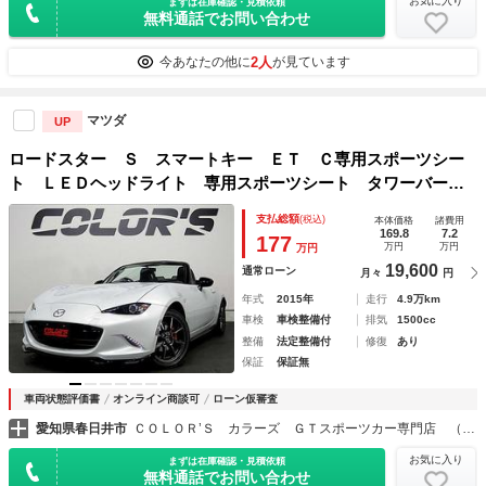
お気に入り
まずは在庫確認・見積依頼
無料通話でお問い合わせ
2人
今あなたの他に
が見ています
マツダ
UP
ロードスター Ｓ スマートキー ＥＴ Ｃ専用スポーツシー
ト ＬＥＤヘッドライト 専用スポーツシート タワーバー
ＥＴＣ タイミングチェーン
支払総額
(税込)
本体価格
諸費用
169.8
7.2
177
万円
万円
万円
19,600
通常ローン
月々
円
年式
2015年
走行
4.9万km
車検
車検整備付
排気
1500cc
整備
法定整備付
修復
あり
保証
保証無
車両状態評価書
オンライン商談可
ローン仮審査
愛知県春日井市
ＣＯＬＯＲ’Ｓ カラーズ ＧＴスポーツカー専門店 （株）カラーズ
お気に入り
まずは在庫確認・見積依頼
無料通話でお問い合わせ