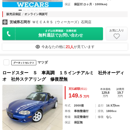
保証
保証付 (1ヶ月・1000km)
販売店保証
オンライン商談可
茨城県石岡市
ＷＥＣＡＲＳ（ウィーカーズ）石岡店
お気に入り
まずは在庫確認・見積依頼
無料通話でお問い合わせ
21人
今あなたの他に
が見ています
マツダ
グーネットセレクト
ロードスター Ｓ 車高調 １５インチアルミ 社外オーディ
オ 社外ステアリング 修復歴無
支払総額
(税込)
本体価格
諸費用
129.8
19.7
149.
5
万円
万円
万円
年式
2000後
走行
16.9万km
車検
車検整備付
排気
1800cc
整備
法定整備付
修復
なし
保証
保証無