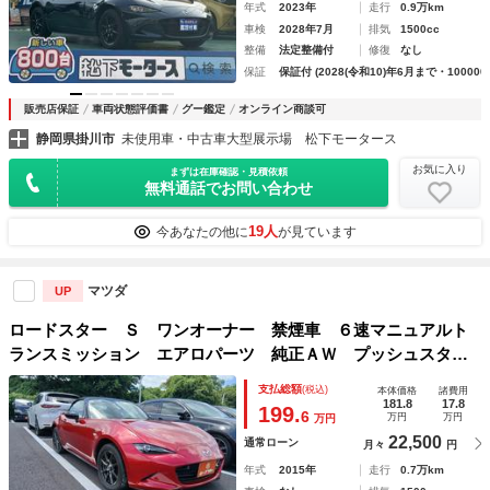
年式
2023年
走行
0.9万km
車検
2028年7月
排気
1500cc
整備
法定整備付
修復
なし
保証
保証付 (2028(令和10)年6月まで・100000
販売店保証
車両状態評価書
グー鑑定
オンライン商談可
静岡県掛川市
未使用車・中古車大型展示場 松下モータース
お気に入り
まずは在庫確認・見積依頼
無料通話でお問い合わせ
19人
今あなたの他に
が見ています
マツダ
UP
ロードスター Ｓ ワンオーナー 禁煙車 ６速マニュアルト
ランスミッション エアロパーツ 純正ＡＷ プッシュスター
ト ステアリングリモコン ソフトアップ スマートキー Ｅ
支払総額
(税込)
本体価格
諸費用
ＳＣ ＳＫＹＡＣＴＩＶ－Ｇ１．５ パワーウィンドウ
181.8
17.8
199.
6
万円
万円
万円
22,500
通常ローン
月々
円
年式
2015年
走行
0.7万km