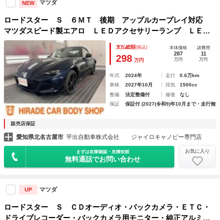
マツダ
NEW
ロードスター Ｓ ６ＭＴ 後期 アップルカープレイ対応
マツダスピード製エアロ ＬＥＤアクセサリーランプ ＬＥＤ
ヘッドランプ ２８３クリアランスソナー ＥＴＣ ドラレコ
支払総額
(税込)
本体価格
諸費用
287
11
298
万円
万円
万円
年式
2024年
走行
0.6万km
車検
2027年10月
排気
1500cc
整備
法定整備付
修復
なし
保証
保証付 (2027(令和9)年10月まで・走行無制
販売店保証
愛知県北名古屋市
平出自動車株式会社 ジャイロキャノピー専門店
お気に入り
まずは在庫確認・見積依頼
無料通話でお問い合わせ
マツダ
UP
ロードスター Ｓ ＣＤオーディオ・バックカメラ・ＥＴＣ・
ドライブレコーダー・バックカメラ用モニター・純正アルミホ