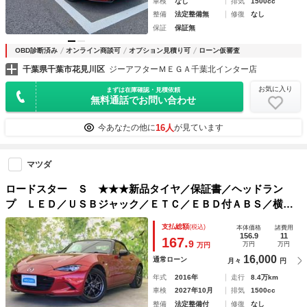
車検
なし
排気
1500cc
整備
法定整備無
修復
なし
保証
保証無
OBD診断済み
オンライン商談可
オプション見積り可
ローン仮審査
千葉県千葉市花見川区
ジーアフターＭＥＧＡ千葉北インター店
お気に入り
まずは在庫確認・見積依頼
無料通話でお問い合わせ
16人
今あなたの他に
が見ています
マツダ
ロードスター Ｓ ★★★新品タイヤ／保証書／ヘッドラン
プ ＬＥＤ／ＵＳＢジャック／ＥＴＣ／ＥＢＤ付ＡＢＳ／横滑
り防止装置／禁煙車／エアバッグ 運転席／エアバッグ 助手
支払総額
(税込)
本体価格
諸費用
席／アルミホイール 純正 １６インチ
156.9
11
167.
9
万円
万円
万円
16,000
通常ローン
月々
円
年式
2016年
走行
8.4万km
車検
2027年10月
排気
1500cc
整備
法定整備付
修復
なし