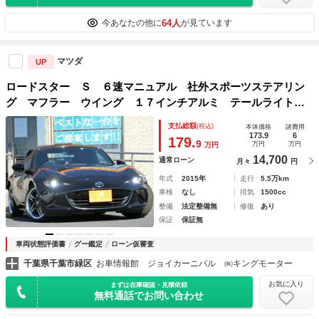
64人
今あなたの他に
が見ています
マツダ
UP
ロードスター Ｓ ６速マニュアル 社外スポーツステアリン
グ マフラー ウイング １７インチアルミ テールライト
タイミングチェーン ＬＥＤヘッドライト ＥＴＣ ＣＤ Ａ
支払総額
(税込)
本体価格
諸費用
ＵＸ 横滑防止装置 プッシュスタート＆スマートキー
173.9
6
179.
9
万円
万円
万円
14,700
通常ローン
月々
円
年式
2015年
走行
5.5万km
車検
なし
排気
1500cc
整備
法定整備無
修復
あり
保証
保証無
車両状態評価書
グー鑑定
ローン仮審査
千葉県千葉市緑区
お車情報館 ジョイカーニバル ㈱キングモーター
お気に入り
まずは在庫確認・見積依頼
無料通話でお問い合わせ