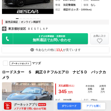
整備
法定整備無
修復
なし
保証
保証付 (1ヶ月・1000km)
販売店保証
オンライン商談可
東京都杉並区
ＢＥＳＴＬＡＰ
お気に入り
まずは在庫確認・見積依頼
無料通話でお問い合わせ
13人
今あなたの他に
が見ています
マツダ
グーネットセレクト
ロードスター Ｓ 純正ＯＰフルエアロ ナビＳＤ バックカ
メラ
支払総額
(税込)
本体価格
諸費用
335
10
345
万円
万円
万円
年式
2026年
走行
15km
グーネットアプリ
車検
2029年2月
排気
1500cc
RENEW
ダウンロード
アプリを開く
メアド不要で問い合わせ可能
整備
法定整備付
修復
なし