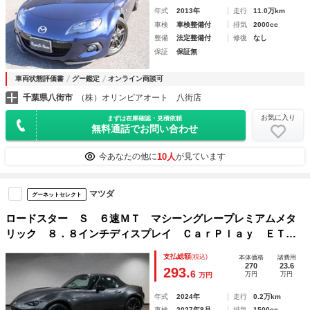
年式
2013年
走行
11.0万km
車検
車検整備付
排気
2000cc
整備
法定整備付
修復
なし
保証
保証無
車両状態評価書
グー鑑定
オンライン商談可
千葉県八街市
（株）オリンピアオート 八街店
お気に入り
まずは在庫確認・見積依頼
無料通話でお問い合わせ
10人
今あなたの他に
が見ています
マツダ
グーネットセレクト
ロードスター Ｓ ６速ＭＴ マシーングレープレミアムメタ
リック ８．８インチディスプレイ ＣａｒＰｌａｙ ＥＴ
Ｃ １６インチ純正ホイール
支払総額
(税込)
本体価格
諸費用
270
23.6
293.
6
万円
万円
万円
年式
2024年
走行
0.2万km
車検
2027年8月
排気
1500cc