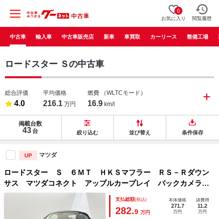
0
お気に入り
閲覧履歴
中古車
輸入車
中古車販売店
新車
車買取
カーリース
整備工場
ロードスター Ｓの中古車
総合評価
平均価格
燃費
（WLTCモード）
4.0
216.1
16.9
万円
km/l
掲載台数
43
台
絞り込む
並び替え
条件保存
マツダ
UP
ロードスター Ｓ ６ＭＴ ＨＫＳマフラー ＲＳ－Ｒダウン
サス マツダコネクト アップルカープレイ バックカメラ
スマートブレーキサポート ブラインドスポットモニター レ
支払総額
(税込)
本体価格
諸費用
ーンキープアシスト オートハイビーム ＬＥＤヘッド
271.7
11.2
282.
9
万円
万円
万円