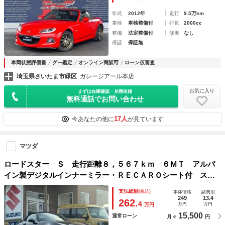
年式
2012年
走行
9.5万km
車検
車検整備付
排気
2000cc
整備
法定整備付
修復
なし
保証
保証無
車両状態評価書
グー鑑定
オンライン商談可
ローン仮審査
埼玉県さいたま市緑区
ガレージアール本店
お気に入り
まずは在庫確認・見積依頼
無料通話でお問い合わせ
17人
今あなたの他に
が見ています
マツダ
ロードスター Ｓ 走行距離８，５６７ｋｍ ６ＭＴ アルパ
イン製デジタルインナーミラー・ＲＥＣＡＲＯシート付 スマ
ートブレーキサポート ＬＥＤヘッドライト ブラインドスポ
支払総額
(税込)
本体価格
諸費用
ットモニタリング パーキングセンサー スマートキー
249
13.4
262.
4
万円
万円
万円
15,500
通常ローン
月々
円