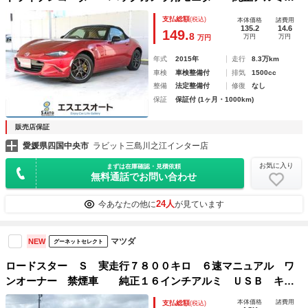
イール・ＬＥＤヘッドライト・ＨＫＳマフラー（テールパイ
支払総額
(税込)
本体価格
諸費用
プ）・プッシュスタート
135.2
14.6
149.
8
万円
万円
万円
年式
2015年
走行
8.3万km
車検
車検整備付
排気
1500cc
整備
法定整備付
修復
なし
保証
保証付 (1ヶ月・1000km)
販売店保証
愛媛県四国中央市
ラビット三島川之江インター店
お気に入り
まずは在庫確認・見積依頼
無料通話でお問い合わせ
24人
今あなたの他に
が見ています
マツダ
NEW
グーネットセレクト
ロードスター Ｓ 実走行７８００キロ ６速マニュアル ワ
ンオーナー 禁煙車 純正１６インチアルミ ＵＳＢ キー
レスエントリー ＡＢＳ 横滑り防止装置
本体価格
諸費用
支払総額
(税込)