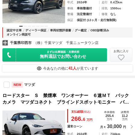
年式
2024年
走行
0.4万km
車検
車検整備付
排気
1500cc
整備
法定整備付
修復
なし
保証
保証付 (12ヶ月・走行無制限)
認定中古車
ディーラー保証
車両状態評価書
グー鑑定
OBD診断済み
オンライン商談可
千葉県印西市
（株）千葉マツダ 千葉ニュータウン店
お気に入り
まずは在庫確認・見積依頼
無料通話でお問い合わせ
41人
今あなたの他に
が見ています
マツダ
NEW
ロードスター Ｓ 禁煙車 ワンオーナー ６速ＭＴ バック
カメラ マツダコネクト ブラインドスポットモニター パー
クアシスト スマートキー ＥＴＣ ＬＥＤヘッドライト オ
支払総額
(税込)
本体価格
諸費用
ートマチックハイビーム Ｂｌｕｅｔｏｏｔｈ接続
255.4
11.2
266.
6
万円
万円
万円
30,000
通常ローン
月々
円
年式
2024年
走行
734km