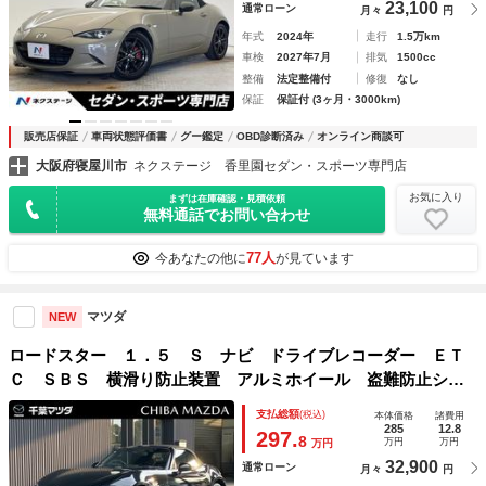
23,100
通常ローン
月々
円
年式
2024年
走行
1.5万km
車検
2027年7月
排気
1500cc
整備
法定整備付
修復
なし
保証
保証付 (3ヶ月・3000km)
販売店保証
車両状態評価書
グー鑑定
OBD診断済み
オンライン商談可
大阪府寝屋川市
ネクステージ 香里園セダン・スポーツ専門店
お気に入り
まずは在庫確認・見積依頼
無料通話でお問い合わせ
77人
今あなたの他に
が見ています
マツダ
NEW
ロードスター １．５ Ｓ ナビ ドライブレコーダー ＥＴ
Ｃ ＳＢＳ 横滑り防止装置 アルミホイール 盗難防止シス
テム ＥＴＣ オートマチックハイビーム ナビ スマートキ
支払総額
(税込)
本体価格
諸費用
ー リアコーナーセンサー リモコンキー
285
12.8
297.
8
万円
万円
万円
32,900
通常ローン
月々
円