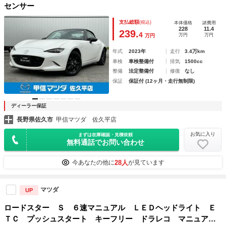
センサー
支払総額
(税込)
本体価格
諸費用
228
11.4
239.
4
万円
万円
万円
年式
2023年
走行
3.4万km
車検
車検整備付
排気
1500cc
整備
法定整備付
修復
なし
保証
保証付 (12ヶ月・走行無制限)
ディーラー保証
長野県佐久市
甲信マツダ 佐久平店
お気に入り
まずは在庫確認・見積依頼
無料通話でお問い合わせ
28人
今あなたの他に
が見ています
マツダ
UP
ロードスター Ｓ ６速マニュアル ＬＥＤヘッドライト Ｅ
ＴＣ プッシュスタート キーフリー ドラレコ マニュアル