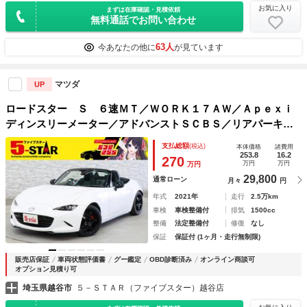
お気に入り
まずは在庫確認・見積依頼
無料通話でお問い合わせ
63人
今あなたの他に
が見ています
マツダ
UP
ロードスター Ｓ ６速ＭＴ／ＷＯＲＫ１７ＡＷ／Ａｐｅｘｉ
ディンスリーメーター／アドバンストＳＣＢＳ／リアパーキン
グセンサー／ＢＳＭ／ＲＣＴＡ／レーンアシスト／ハイビーム
支払総額
(税込)
本体価格
諸費用
コントロール／ＬＥＤオートライト
253.8
16.2
270
万円
万円
万円
29,800
通常ローン
月々
円
年式
2021年
走行
2.5万km
車検
車検整備付
排気
1500cc
整備
法定整備付
修復
なし
保証
保証付 (1ヶ月・走行無制限)
販売店保証
車両状態評価書
グー鑑定
OBD診断済み
オンライン商談可
オプション見積り可
埼玉県越谷市
５－ＳＴＡＲ（ファイブスター）越谷店