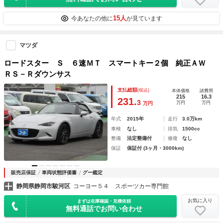
15人
今あなたの他に
が見ています
マツダ
ロードスター Ｓ ６速ＭＴ スマートキー２個 純正ＡＷ
ＲＳ－Ｒダウンサス
支払総額
(税込)
本体価格
諸費用
215
16.3
231.
3
万円
万円
万円
年式
2015年
走行
3.0万km
車検
なし
排気
1500cc
整備
法定整備付
修復
なし
保証
保証付 (3ヶ月・3000km)
販売店保証
車両状態評価書
グー鑑定
静岡県静岡市駿河区
コーヨー５４ スポーツカー専門館
お気に入り
まずは在庫確認・見積依頼
無料通話でお問い合わせ