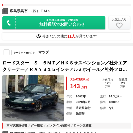
広島県呉市
（株）ＴＭＳ
お気に入り
まずは在庫確認・見積依頼
無料通話でお問い合わせ
11人
今あなたの他に
が見ています
マツダ
グーネットセレクト
ロードスター Ｓ ６ＭＴ／ＨＫＳサスペンション／社外エア
クリーナー／ＲＡＹＳ１５インチアルミホイール／社外フロン
トリップ／ＢＯＳＥスピーカー／ＥＴＣ／カロッツェリア／パ
支払総額
(税込)
本体価格
諸費用
ワーウインドウ
120
23
143
万円
万円
万円
年式
2002年
走行
14.3万km
車検
2028年2月
排気
1800cc
整備
法定整備付
修復
なし
保証
保証無
車両状態評価書
グー鑑定
オンライン商談可
ローン仮審査