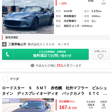
ASK
--
--
万円
万円
年式
2016年
走行
0.8万km
車検
車検整備付
排気
1500cc
整備
法定整備付
修復
なし
保証
保証付 (1ヶ月・1000km)
販売店保証
三重県亀山市
株式会社ＣＬＯＵＤ ＮＩＮＥ
お気に入り
まずは在庫確認・見積依頼
無料通話でお問い合わせ
19人
今あなたの他に
が見ています
マツダ
ロードスター Ｓ ５ＭＴ 赤色幌 社外マフラー ビルシュ
タイン ディスプレイオーディオ バックカメラ ＥＴＣ ド
ライブレコーダー レーダー １６ＡＷ スマートキー ＨＩ
支払総額
(税込)
本体価格
諸費用
Ｄヘッドライト フォグランプ シートカバー
156.8
11
167.
8
万円
万円
万円