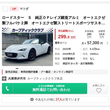
マツダ
UP
ロードスター Ｓ 純正ＯＰレイズ鍛造アルミ オートエクゼ
製フルバケ２脚 オートエクゼ製ストリートスポーツサスキッ
ト ブレンボ製キャリパー リヤクリアランスソナー ＢＳ
支払総額
(税込)
本体価格
諸費用
Ｍ ＬＥＤヘッドライト 純正フロア―マット
285
14.9
299.
9
万円
万円
万円
57,300
通常ローン
月々
円
年式
2023年
走行
0.4万km
車検
2028年5月
排気
1500cc
整備
法定整備付
修復
なし
保証
保証付 (6ヶ月・走行無制限)
販売店保証
車両状態評価書
グー鑑定
オンライン商談可
兵庫県伊丹市
カーブティッククラブ本店
お気に入り
まずは在庫確認・見積依頼
無料通話でお問い合わせ
17人
今あなたの他に
が見ています