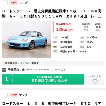
マツダ
NEW
ロードスター Ｓ 過去分解整備記録簿１１枚 ＴＥＩＮ車高
調 Ａ－ＴＥＣＨ製ＡＳ０５１５ＡＷ タイヤ７分山 レーシ
ングビート左右出しマフラー ガラス幌 ＴＥＩＮ製ＥＤＦ
支払総額
(税込)
本体価格
諸費用
Ｃ ロールバー マキシムエキマニ ＥＴＣ ＨＩＤ
119
10.5
129.
5
万円
万円
万円
年式
1998後
走行
10.4万km
車検
車検整備付
排気
1800cc
整備
法定整備付
修復
あり
保証
保証付 (2ヶ月・1000km)
販売店保証
オンライン商談可
千葉県白井市
オートディーラー ファースト
お気に入り
まずは在庫確認・見積依頼
無料通話でお問い合わせ
マツダ
NEW
ロードスター １．５ Ｓ 衝突軽減ブレーキ ＥＴＣ リア