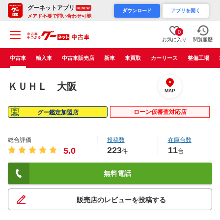
グーネットアプリ
RENEW
ダウンロード
アプリを開く
メアド不要で問い合わせ可能
0
お気に入り
閲覧履歴
中古車
輸入車
中古車販売店
新車
車買取
カーリース
整備工場
ＫＵＨＬ 大阪
MAP
ローン仮審査対応店
グー鑑定加盟店
総合評価
投稿数
在庫台数
223
11
5.0
件
台
無料電話
販売店のレビューを投稿する