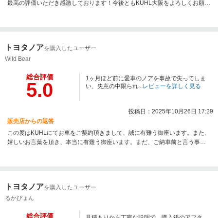
最高の評価いただき感激しております！今後ともKUHL大阪をよろしくお願い
いたします！！！
トヨタノア
を購入したユーザー
Wild Bear
総合評価
1ヶ月ほど前に愛車のノアを事故で失ってしま
5.0
い、失意の中限られ...
レビューを詳しく見る
投稿日：2025年10月26日 17:29
販売店からの返答
この度はKUHLにてお車をご契約頂きまして、誠に有難う御座います。また、
嬉しいお言葉を頂き、本当に有難う御座います。まだ、ご納車前と言う事で
御座いますが、ご心配事などがあればお気軽に担当スタッフまでご連絡頂け
ればと思います。今後ともKUHLをどうぞ宜しくお願い致します。
トヨタノア
を購入したユーザー
るかぴょん
総合評価
見積もりから丁寧な説明で、購入後のアフタ