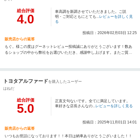
総合評価
車高調を新調させていただきました。ご説
4.0
明・ご対応ともにとても...
レビューを詳しく見
る
投稿日：2026年02月03日 12:25
販売店からの返答
もぐ。様この度はグーネットレビュー投稿誠にありがとうございます！数あ
るショップの中から弊社をお選びいただき、感謝申し上げます。またご質
問、ご要望等ございましたらお気軽にお問い合わせください！今後とも末永
くよろしくお願いいたします。
トヨタアルファード
を購入したユーザー
はねだ
総合評価
正直文句ないです。全てに満足しています。
5.0
車好きな店長さんなの...
レビューを詳しく見る
投稿日：2025年11月01日 14:01
販売店からの返答
いつもお世話になっております！！本日は納車ありがとうございました！！