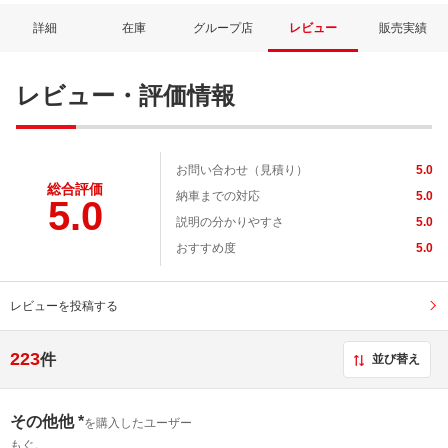
詳細
在庫
グループ店
レビュー
販売実績
レビュー・評価情報
お問い合わせ（見積り）
5.0
総合評価
納車までの対応
5.0
5.0
説明の分かりやすさ
5.0
おすすめ度
5.0
レビューを投稿する
223
件
並び替え
その他他 *
を購入したユーザー
もぐ。