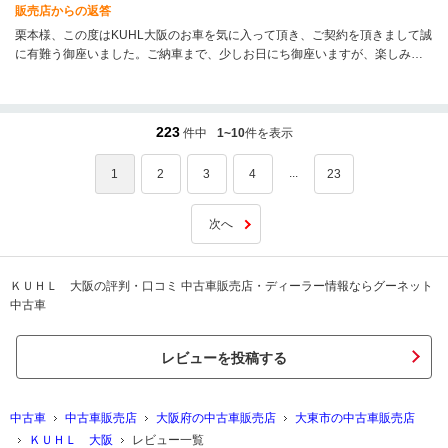
販売店からの返答
栗本様、この度はKUHL大阪のお車を気に入って頂き、ご契約を頂きまして誠
に有難う御座いました。ご納車まで、少しお日にち御座いますが、楽しみに
お待ち頂ければと思います。これからもどうぞKUHL大阪を宜しくお願い致し
ます＜m(__)m＞
223
件中
1~10
件を表示
...
1
2
3
4
23
次へ
ＫＵＨＬ 大阪の評判・口コミ 中古車販売店・ディーラー情報ならグーネット
中古車
レビューを投稿する
中古車
中古車販売店
大阪府の中古車販売店
大東市の中古車販売店
ＫＵＨＬ 大阪
レビュー一覧