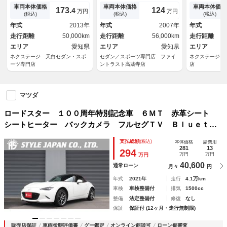
アルミ ビルシュタインダンパ
Ｃ ＨＩＤヘッドライト フル
トリックＬＳ
車両本体価格
車両本体価格
車両本体価格
173.
124
4
万円
万円
ー 純正革巻きステアリング
セグＴＶ ＵＳＢポート Ｂｌ
チアルミホイ
(税込)
(税込)
(税込)
ＥＴＣ 禁煙車
ｕｅｔｏｏｔｈ対応 シートヒ
アクティブセ
年式
2013年
年式
2007年
年式
ーター スマートキー 純正１
ルディティク
走行距離
50,000km
走行距離
56,000km
走行距離
７インチアルミホイール
キー
エリア
愛知県
エリア
愛知県
エリア
ネクステージ 天白セダン・スポ
セダン／スポーツ専門店 ファイ
ネクステージ 
ーツ専門店
ントラスト高蔵寺店
店
マツダ
ロードスター １００周年特別記念車 ６ＭＴ 赤革シート
シートヒーター バックカメラ フルセグＴＶ Ｂｌｕｅｔｏ
ｏｔｈ接続 ＥＴＣ ＵＳＢ接続 ＢＯＳＥサウンド ブライ
支払総額
(税込)
本体価格
諸費用
ンドスポットモニター クルーズコントロール コーナーセン
281
13
294
万円
万円
万円
サー
40,600
通常ローン
月々
円
年式
2021年
走行
4.1万km
車検
車検整備付
排気
1500cc
整備
法定整備付
修復
なし
保証
保証付 (12ヶ月・走行無制限)
販売店保証
車両状態評価書
グー鑑定
オンライン商談可
ローン仮審査