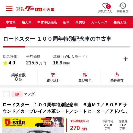
0
お気に入り
閲覧履歴
中古車
輸入車
中古車販売店
新車
車買取
カーリース
整備工場
ロードスター １００周年特別記念車の中古車
総合評価
平均価格
燃費
（WLTCモード）
4.0
215.5
16.9
万円
km/l
掲載台数
8
台
絞り込む
並び替え
条件保存
マツダ
UP
ロードスター １００周年特別記念車 ６速ＭＴ／ＢＯＳＥサ
ウンド／カープレイ／本革シート／シートヒーター／アドバン
ストＳＣＢＳ／リアパーキングセンサー／ＢＳＭ／ＲＣＴＡ／
支払総額
(税込)
本体価格
諸費用
アダプティブＬＥＤヘッドライト／純正ナビ／バックカメラ／
258.8
11.2
270
万円
万円
万円
純正ＡＷ