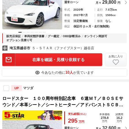
29,800
通常ローン
月々
円
年式
2020年
走行
7.0万km
車検
2027年7月
排気
1500cc
整備
法定整備無
修復
なし
保証
保証付 (1ヶ月・走行無制限)
販売店保証
車両状態評価書
グー鑑定
OBD診断済み
オンライン商談可
オプション見積り可
埼玉県越谷市
５－ＳＴＡＲ（ファイブスター）越谷店
お気に入り
在庫を確認・見積り依頼する
10人
今あなたの他に
が見ています
マツダ
UP
ロードスター １００周年特別記念車 ６速ＭＴ／ＢＯＳＥサ
ウンド／本革シート／シートヒーター／アドバンストＳＣＢＳ
／クルーズコントロール／リアパーキングセンサー／ＢＳＭ／
支払総額
(税込)
本体価格
諸費用
ＲＣＴＡ／アダプティブＬＥＤヘッドライト／純正ナビ／バッ
278.8
16.2
295
万円
万円
万円
クカメラ／
32,600
通常ローン
月々
円