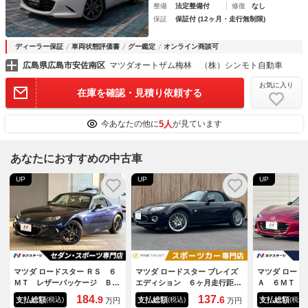
整備
法定整備付
修復
なし
保証
保証付 (12ヶ月・走行無制限)
ディーラー保証
車両状態評価書
グー鑑定
オンライン商談可
広島県広島市安佐南区
マツダオートザム梅林 （株）シンモト自動車
お気に入り
在庫を確認・見積り依頼する
5人
今あなたの他に
が見ています
あなたにおすすめの中古車
UP
UP
UP
マツダ ロードスター ＲＳ ６
マツダ ロードスター ブレイズ
マツダ ロード
ＭＴ レザーパッケージ ＢＯ
エディション ６ヶ月走行距離
Ａ ６ＭＴ 
ＳＥサウンドシステム ＨＩＤ
無制限保証付 ６速マニュア
ルシュタイン
184.
137.
9
6
支払総額
支払総額
支払総額
(税込)
(税込)
(税込)
万円
万円
ヘッドライト 純正１８インチ
ル ＳＤナビ 禁煙車 ＥＴ
ントサスタワ