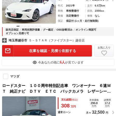
年式
2021年
走行
6.0万km
車検
車検整備付
排気
1500cc
整備
法定整備付
修復
なし
保証
保証付 (1ヶ月・走行無制限)
販売店保証
車両状態評価書
グー鑑定
OBD診断済み
オンライン商談可
オプション見積り可
埼玉県越谷市
５－ＳＴＡＲ（ファイブスター）越谷店
お気に入り
在庫を確認・見積り依頼する
6人
今あなたの他に
が見ています
マツダ
ロードスター １００周年特別記念車 ワンオーナー ６速Ｍ
Ｔ 純正ナビ ＤＴＶ ＥＴＣ バックカメラ レザーシー
ト １００周年スペシャルロゴヘッドレスト プッシュスター
支払総額
(税込)
本体価格
諸費用
ト ＬＥＤヘッドライト 純正マフラー 純正１６インチアル
290.8
17.2
308
万円
万円
万円
ミホイール
32,500
通常ローン
月々
円