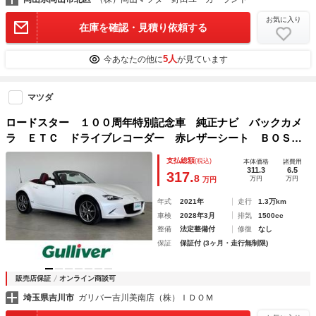
お気に入り
在庫を確認・見積り依頼する
5人
今あなたの他に
が見ています
マツダ
ロードスター １００周年特別記念車 純正ナビ バックカメ
ラ ＥＴＣ ドライブレコーダー 赤レザーシート ＢＯＳ
Ｅ セーフティパッケージ シティブレーキサポート クルー
支払総額
(税込)
本体価格
諸費用
ズコントロール シートヒーター オートライト ＬＥＤヘッ
311.3
6.5
317.
8
万円
万円
万円
ドライト ＴＶ
年式
2021年
走行
1.3万km
車検
2028年3月
排気
1500cc
整備
法定整備付
修復
なし
保証
保証付 (3ヶ月・走行無制限)
販売店保証
オンライン商談可
埼玉県吉川市
ガリバー吉川美南店（株）ＩＤＯＭ