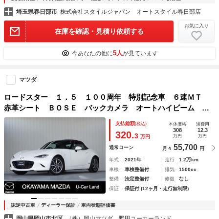
埼玉県春日部市
株式会社スタイルジャパン オートスタイル春日部店
お気に入り
在庫を確認・見積り依頼する
5人
今あなたの他に
が見ています
マツダ
ロードスター １．５ １００周年 特別記念車 ６速ＭＴ
赤革シート ＢＯＳＥ バックカメラ オートハイビーム レ
ザー 禁煙 ＡＵＸ ＤＶＤ オートクルーズ スマキー ス
支払総額
(税込)
本体価格
諸費用
マートシティーブレーキサポート ＬＥＤヘッド ＴＶ 横滑
308
12.3
320.
3
万円
万円
万円
り防止機能 Ｂカメラ
55,700
通常ローン
月々
円
年式
2021年
走行
1.2万km
車検
車検整備付
排気
1500cc
整備
法定整備付
修復
なし
保証
保証付 (12ヶ月・走行無制限)
認定中古車
ディーラー保証
車両状態評価書
岡山県岡山市北区
（株）岡山マツダ 野田ユーカーランド