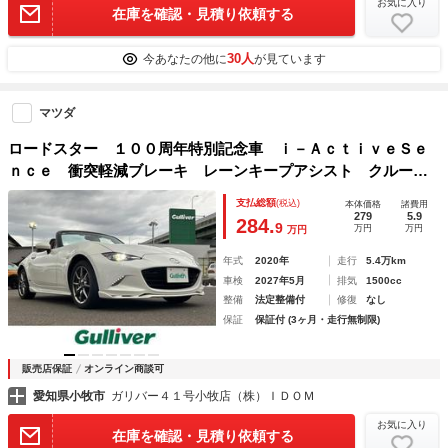
お気に入り
在庫を確認・見積り依頼する
30人
今あなたの他に
が見ています
マツダ
ロードスター １００周年特別記念車 ｉ－ＡｃｔｉｖｅＳｅ
ｎｃｅ 衝突軽減ブレーキ レーンキープアシスト クルーズ
コントロール オートハイビーム 革巻きステアリング ステ
支払総額
(税込)
本体価格
諸費用
アリングスイッチ 前席シートヒーター コーナーセンサー
279
5.9
284.
9
万円
万円
万円
年式
2020年
走行
5.4万km
車検
2027年5月
排気
1500cc
整備
法定整備付
修復
なし
保証
保証付 (3ヶ月・走行無制限)
販売店保証
オンライン商談可
愛知県小牧市
ガリバー４１号小牧店（株）ＩＤＯＭ
お気に入り
在庫を確認・見積り依頼する