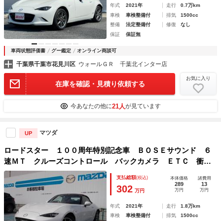
年式
2021年
走行
0.7万km
車検
車検整備付
排気
1500cc
整備
法定整備付
修復
なし
保証
保証無
車両状態評価書
グー鑑定
オンライン商談可
千葉県千葉市花見川区
ウォールＧＲ 千葉北インター店
お気に入り
在庫を確認・見積り依頼する
21人
今あなたの他に
が見ています
マツダ
UP
ロードスター １００周年特別記念車 ＢＯＳＥサウンド ６
速ＭＴ クルーズコントロール バックカメラ ＥＴＣ 衝突
被害軽減システム ドライブレコーダー レーンアシスト ク
支払総額
(税込)
本体価格
諸費用
リアランスソナー スマートキー プッシュスタート
289
13
302
万円
万円
万円
年式
2021年
走行
1.8万km
車検
車検整備付
排気
1500cc