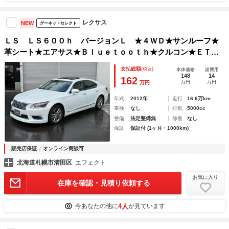
レクサス
NEW
グーネットセレクト
ＬＳ ＬＳ６００ｈ バージョンＬ ★４ＷＤ★サンルーフ★
革シート★エアサス★Ｂｌｕｅｔｏｏｔｈ★クルコン★ＥＴＣ
★Ｂカメラ★シートヒーター★シートエアコン★パワーシート
支払総額
(税込)
本体価格
諸費用
★パワーバックドア★ナビ★ＴＶ★本州仕入れ
148
14
162
万円
万円
万円
年式
2012年
走行
16.6万km
車検
なし
排気
5000cc
整備
法定整備無
修復
なし
保証
保証付 (1ヶ月・1000km)
販売店保証
オンライン商談可
北海道札幌市清田区
エフェクト
お気に入り
在庫を確認・見積り依頼する
4人
今あなたの他に
が見ています