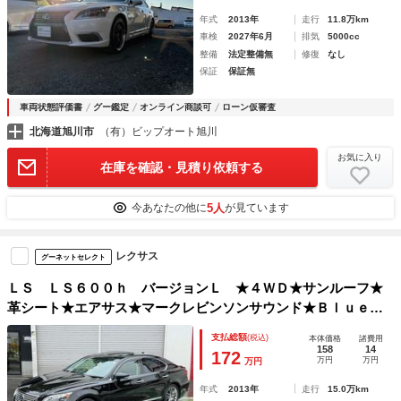
年式
2013年
走行
11.8万km
車検
2027年6月
排気
5000cc
整備
法定整備無
修復
なし
保証
保証無
車両状態評価書
グー鑑定
オンライン商談可
ローン仮審査
北海道旭川市
（有）ビップオート旭川
お気に入り
在庫を確認・見積り依頼する
5人
今あなたの他に
が見ています
レクサス
グーネットセレクト
ＬＳ ＬＳ６００ｈ バージョンＬ ★４ＷＤ★サンルーフ★
革シート★エアサス★マークレビンソンサウンド★Ｂｌｕｅｔ
ｏｏｔｈ★シートヒーター★シートエアコン★ＥＴＣ★Ｂカメ
支払総額
(税込)
本体価格
諸費用
ラ★クルコン★パワーシート★パワーバックドア★ナビ★本州
158
14
172
万円
万円
万円
仕入れ
年式
2013年
走行
15.0万km