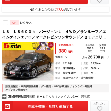
13人
今あなたの他に
が見ています
レクサス
UP
ＬＳ ＬＳ６００ｈ バージョンＬ ４ＷＤ／サンルーフ／エ
イムゲインエアロ／マークレビンソンサウンド／セミアニリン
本革電動シート／シートベンチレーション／レーダークルコン
支払総額
(税込)
本体価格
諸費用
／クリアランスソナー／アダプティブハイビーム／１００Ｖ電
355.8
24.2
380
万円
万円
万円
源
26,700
通常ローン
月々
円
年式
2013年
走行
5.1万km
車検
車検整備付
排気
5000cc
整備
法定整備付
修復
なし
保証
保証付 (1ヶ月・走行無制限)
販売店保証
車両状態評価書
グー鑑定
OBD診断済み
オンライン商談可
オプション見積り可
茨城県稲敷郡阿見町
５ーＳＴＡＲ（ファイブスター）阿見店
お気に入り
在庫を確認・見積り依頼する