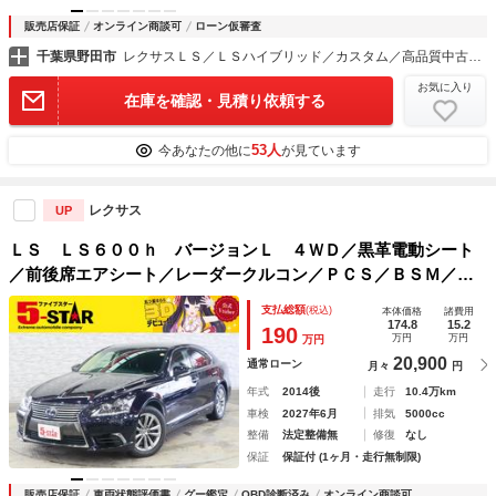
販売店保証
オンライン商談可
ローン仮審査
千葉県野田市
レクサスＬＳ／ＬＳハイブリッド／カスタム／高品質中古車専門店 ＣＳオートディーラー千葉柏インター店
お気に入り
在庫を確認・見積り依頼する
53人
今あなたの他に
が見ています
レクサス
UP
ＬＳ ＬＳ６００ｈ バージョンＬ ４ＷＤ／黒革電動シート
／前後席エアシート／レーダークルコン／ＰＣＳ／ＢＳＭ／ク
リアランスソナー／ＥＴＣ２．０／１００Ｖ電源／純正ナビ／
支払総額
(税込)
本体価格
諸費用
地デジ／Ｂｌｕｅｔｏｏｔｈ／バックカメラ／３眼ＬＥＤ／純
174.8
15.2
190
万円
万円
万円
正ＡＷ
20,900
通常ローン
月々
円
年式
2014後
走行
10.4万km
車検
2027年6月
排気
5000cc
整備
法定整備無
修復
なし
保証
保証付 (1ヶ月・走行無制限)
販売店保証
車両状態評価書
グー鑑定
OBD診断済み
オンライン商談可