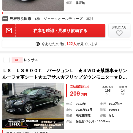
保証
保証無
島根県浜田市
（株）ジャックオールディーズ 本社
お気に入り
在庫を確認・見積り依頼する
122人
今あなたの他に
が見ています
レクサス
UP
ＬＳ ＬＳ６００ｈ バージョンＬ ★４ＷＤ★禁煙車★サン
ルーフ★革シート★エアサス★フリップダウンモニター★Ｂｌ
ｕｅｔｏｏｔｈ★Ｂカメラ★ＥＴＣ★クルコン★シートヒータ
支払総額
(税込)
本体価格
諸費用
ー★シートエアコン★パワーバックドア★パワーシート★本州
195
14
209
万円
万円
万円
仕入れ
年式
2013年
走行
10.3万km
車検
2026年11月
排気
5000cc
整備
法定整備無
修復
なし
保証
保証付 (1ヶ月・1000km)