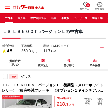
0
お気に入り
閲覧履歴
中古車
輸入車
中古車販売店
新車
車買取
カーリース
整備工場
ＬＳ ＬＳ６００ｈ バージョンＬの中古車
総合評価
平均価格
燃費
（WLTCモード）
4.5
350.3
11.7
万円
km/l
掲載台数
36
台
絞り込む
並び替え
条件保存
レクサス
UP
ＬＳ ＬＳ６００ｈ バージョンＬ 後期型（メローホワイト
レザー）（衝突軽減ブレーキ）（オプション１９インチアル
ミ）レーダークルーズ ＢＳＭ ＬＥＤヘッドライト 全画面
支払総額
(税込)
本体価格
諸費用
ＳＤマルチナビ パワートランク 記録簿６枚 白本革 ４Ｗ
205
13.3
218.
3
万円
万円
万円
Ｄ