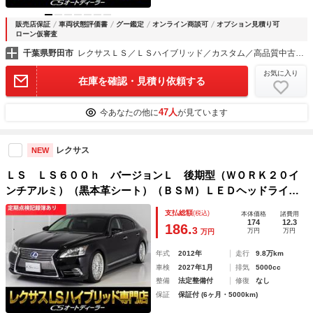
販売店保証
車両状態評価書
グー鑑定
オンライン商談可
オプション見積り可
ローン仮審査
千葉県野田市
レクサスＬＳ／ＬＳハイブリッド／カスタム／高品質中古車専門店 ＣＳオートディーラー千葉柏インター店
お気に入り
在庫を確認・見積り依頼する
47人
今あなたの他に
が見ています
レクサス
NEW
ＬＳ ＬＳ６００ｈ バージョンＬ 後期型（ＷＯＲＫ２０イ
ンチアルミ）（黒本革シート）（ＢＳＭ）ＬＥＤヘッドライ
ト アダプティブハイビーム クリアランスソナー エアサス
支払総額
(税込)
本体価格
諸費用
コントローラー付き パワートランク イージークローザー
174
12.3
186.
3
万円
万円
万円
４ＷＤ仕様
年式
2012年
走行
9.8万km
車検
2027年1月
排気
5000cc
整備
法定整備付
修復
なし
保証
保証付 (6ヶ月・5000km)