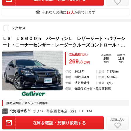
17人
今あなたの他に
が見ています
レクサス
ＬＳ ＬＳ６００ｈ バージョンＬ レザーシート・パワーシ
ート・コーナーセンサー・レーダークルーズコントロール・ブ
ラインドスポットモニター・シートヒーター・ステアリングヒ
支払総額
(税込)
本体価格
諸費用
ーター・サイドサンシェード・リアサンシェード・オートエア
258
11.8
269.
8
万円
万円
万円
コン
年式
2013年
走行
7.9万km
車検
2028年4月
排気
5000cc
整備
法定整備付
修復
なし
保証
保証付 (3ヶ月・走行無制限)
販売店保証
オンライン商談可
北海道帯広市
ガリバー帯広西七条店（株）ＩＤＯＭ
お気に入り
在庫を確認・見積り依頼する