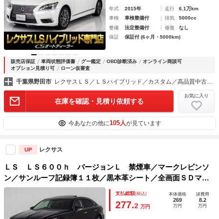
年式
2015年
走行
6.1万km
車検
車検整備付
排気
5000cc
整備
法定整備付
修復
なし
保証
保証付 (6ヶ月・5000km)
販売店保証
車両状態評価書
グー鑑定
OBD診断済み
オンライン商談可
オプション見積り可
ローン仮審査
千葉県野田市
レクサスＬＳ／ＬＳハイブリッド／カスタム／高品質中古車専門店 ＣＳオートディーラー千葉柏インター店
お気に入り
在庫を確認・見積り依頼する
105人
今あなたの他に
が見ています
レクサス
UP
ＬＳ ＬＳ６００ｈ バージョンＬ 禁煙車／マークレビンソ
ン／サンルーフ記録簿１１枚／黒本革シート／全画面ＳＤマル
チナビ／レーダーＣ／プリクラッシュ／ＬＥＤライト／クリア
支払総額
(税込)
本体価格
諸費用
ランスソナー／ビルトインＥＴＣ／ＢＳＭ／Ｍレビンソン／
269
8.2
277.
2
万円
万円
万円