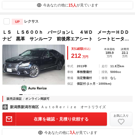
15人
今あなたの他に
が見ています
レクサス
UP
ＬＳ ＬＳ６００ｈ バージョンＬ ４ＷＤ メーカーＨＤＤ
ナビ 黒革 サンルーフ 前後席エアシート シートヒータ
ー Ｐシート マッサージ機能 ＰＣＳ レーダークルーズ
支払総額
(税込)
本体価格
諸費用
ＬＫＡ ＢＳＭ クリアランスソナー Ｐトランク ＬＥＤヘ
189.9
22.1
212
万円
万円
万円
ッドライト
年式
2013年
走行
11.8万km
車検
車検整備付
排気
5000cc
整備
法定整備付
修復
なし
保証
保証付 (1ヶ月・1000km)
販売店保証
オンライン商談可
新潟県新潟市南区
ＡｕｔｏＲｅｒｉｚｅ オートリライズ
お気に入り
在庫を確認・見積り依頼する
3人
今あなたの他に
が見ています