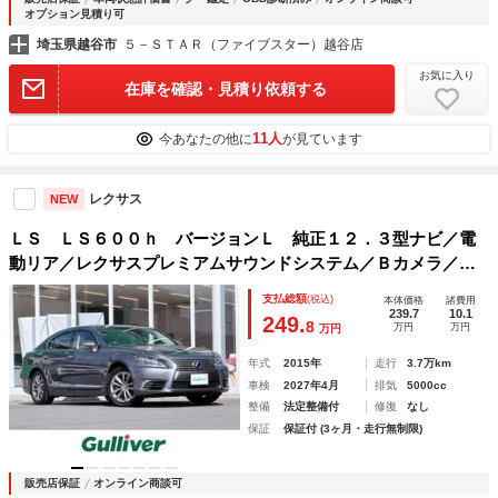
オプション見積り可
埼玉県越谷市
５－ＳＴＡＲ（ファイブスター）越谷店
お気に入り
在庫を確認・見積り依頼する
11人
今あなたの他に
が見ています
レクサス
NEW
ＬＳ ＬＳ６００ｈ バージョンＬ 純正１２．３型ナビ／電
動リア／レクサスプレミアムサウンドシステム／Ｂカメラ／Ｅ
ＴＣ２．０／ドラレコ／レザーシート／前席シートヒーター／
支払総額
(税込)
本体価格
諸費用
前席エアシート／コーナーセンサー／ステアリングヒーター／
239.7
10.1
249.
8
万円
万円
万円
ＡＡＣ
年式
2015年
走行
3.7万km
車検
2027年4月
排気
5000cc
整備
法定整備付
修復
なし
保証
保証付 (3ヶ月・走行無制限)
販売店保証
オンライン商談可