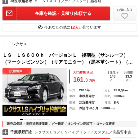
埼玉県越谷市
５－ＳＴＡＲ（ファイブスター）越谷店
お気に入り
在庫を確認・見積り依頼する
12人
今あなたの他に
が見ています
レクサス
ＬＳ ＬＳ６００ｈ バージョンＬ 後期型（サンルーフ）
（マークレビンソン）（リアモニター）（黒本革シート）（衝
突軽減ブレーキ）レーダークルーズ ＬＥＤヘッドライト ４
支払総額
(税込)
本体価格
諸費用
ＷＤ ＢＳＭ パワートランク オプション１９インチアルミ
148
13.3
161.
3
万円
万円
万円
ホイール
年式
2014年
走行
13.8万km
車検
車検整備付
排気
5000cc
整備
法定整備付
修復
あり
保証
保証付 (6ヶ月・5000km)
販売店保証
車両状態評価書
グー鑑定
オンライン商談可
ローン仮審査
千葉県野田市
レクサスＬＳ／ＬＳハイブリッド／カスタム／高品質中古車専門店 ＣＳオートディーラー千葉柏インター店