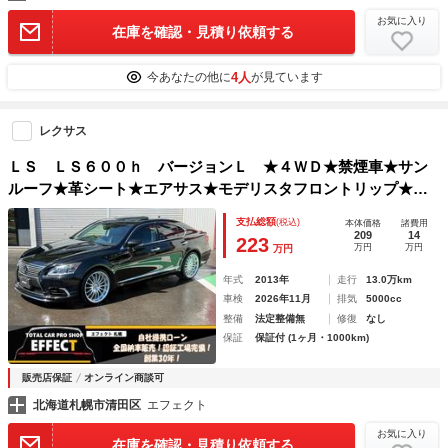
お気に入り
在庫を確認・見積り依頼する
4人
今あなたの他に
が見ています
レクサス
ＬＳ ＬＳ６００ｈ バージョンＬ ★４ＷＤ★禁煙車★サン
ルーフ★革シート★エアサス★モデリスタフロントリップ★マ
ークレビンソンサウンド★フリップダウンモニター★カールソ
支払総額
(税込)
本体価格
諸費用
ン２１インチＡＷ★Ｂｌｕｅｔｏｏｔｈ★ＥＴＣ★本州仕入れ
209
14
223
万円
万円
万円
年式
2013年
走行
13.0万km
車検
2026年11月
排気
5000cc
整備
法定整備無
修復
なし
保証
保証付 (1ヶ月・1000km)
販売店保証
オンライン商談可
北海道札幌市清田区
エフェクト
お気に入り
在庫を確認・見積り依頼する