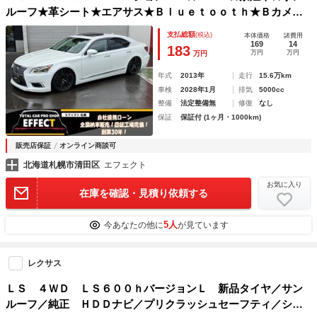
ルーフ★革シート★エアサス★Ｂｌｕｅｔｏｏｔｈ★Ｂカメラ
★ＥＴＣ★クルコン★シートヒーター★シートエアコン★パワ
支払総額
(税込)
本体価格
諸費用
ーシート★パワーバックドア★スマートキー★ナビ★ＴＶ★本
169
14
183
万円
万円
万円
州仕入れ
年式
2013年
走行
15.6万km
車検
2028年1月
排気
5000cc
整備
法定整備無
修復
なし
保証
保証付 (1ヶ月・1000km)
販売店保証
オンライン商談可
北海道札幌市清田区
エフェクト
お気に入り
在庫を確認・見積り依頼する
5人
今あなたの他に
が見ています
レクサス
ＬＳ ４ＷＤ ＬＳ６００ｈバージョンＬ 新品タイヤ／サン
ルーフ／純正 ＨＤＤナビ／プリクラッシュセーフティ／シー