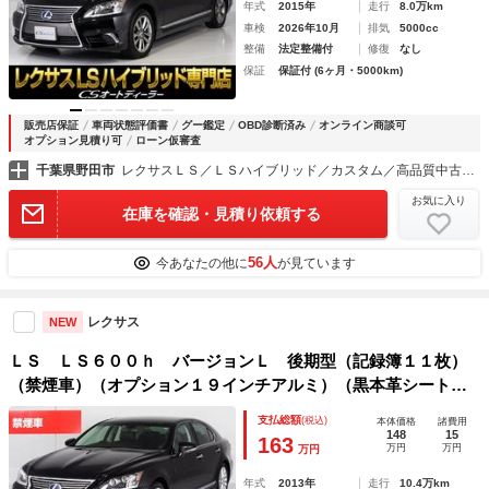
年式
2015年
走行
8.0万km
車検
2026年10月
排気
5000cc
整備
法定整備付
修復
なし
保証
保証付 (6ヶ月・5000km)
販売店保証
車両状態評価書
グー鑑定
OBD診断済み
オンライン商談可
オプション見積り可
ローン仮審査
千葉県野田市
レクサスＬＳ／ＬＳハイブリッド／カスタム／高品質中古車専門店 ＣＳオートディーラー千葉柏インター店
お気に入り
在庫を確認・見積り依頼する
56人
今あなたの他に
が見ています
レクサス
NEW
ＬＳ ＬＳ６００ｈ バージョンＬ 後期型（記録簿１１枚）
（禁煙車）（オプション１９インチアルミ）（黒本革シート）
ＬＥＤヘッドライト ４ＷＤ クリアランスソナー オートハ
支払総額
(税込)
本体価格
諸費用
イビーム 後席ＶＩＰ エアシート＆シートヒーター
148
15
163
万円
万円
万円
年式
2013年
走行
10.4万km