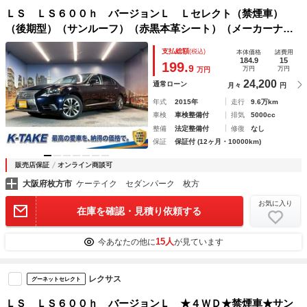
ＬＳ ＬＳ６００ｈ バージョンＬ Ｌセレクト（禁煙車）
（後期型）（サンルーフ）（赤黒本革シート）（メーカーナ
ビ）（マークレビンソンサウンド）（シートヒーター＆クーラ
支払総額
(税込)
本体価格
諸費用
ー）（パワーバックドア）（ＢＳＭ）（ＰＣＳ）（純正１８イ
184.9
15
199.
9
万円
万円
万円
ンチＡＷ）
24,200
通常ローン
月々
円
年式
2015年
走行
9.6万km
車検
車検整備付
排気
5000cc
整備
法定整備付
修復
なし
保証
保証付 (12ヶ月・10000km)
販売店保証
オンライン商談可
大阪府枚方市
ケーテイク セダンパーク 枚方
お気に入り
在庫を確認・見積り依頼する
15人
今あなたの他に
が見ています
レクサス
グーネットセレクト
ＬＳ ＬＳ６００ｈ バージョンＬ ★４ＷＤ★禁煙車★サン