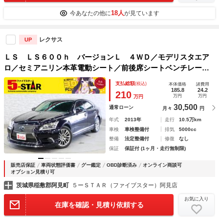
18人
今あなたの他に
が見ています
レクサス
UP
ＬＳ ＬＳ６００ｈ バージョンＬ ４ＷＤ／モデリスタエア
ロ／セミアニリン本革電動シート／前後席シートベンチレーシ
ョン／３眼ＬＥＤ／レーダークルコン／クリアランスソナー／
支払総額
(税込)
本体価格
諸費用
ＢＳＭ／１００Ｖ電源／オートマチックハイビーム／バックカ
185.8
24.2
210
万円
万円
万円
メラ
30,500
通常ローン
月々
円
年式
2013年
走行
10.5万km
車検
車検整備付
排気
5000cc
整備
法定整備付
修復
なし
保証
保証付 (1ヶ月・走行無制限)
販売店保証
車両状態評価書
グー鑑定
OBD診断済み
オンライン商談可
オプション見積り可
茨城県稲敷郡阿見町
５ーＳＴＡＲ（ファイブスター）阿見店
お気に入り
在庫を確認・見積り依頼する