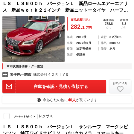
ＬＳ ＬＳ６００ｈ バージョンＬ 新品ロームエアーエアサ
ス 新品ｗｏｒｋ２１インチ 新品ニットータイヤ ハーフエ
アロ デイライトキット 新品アーム
支払総額
(税込)
本体価格
諸費用
278.8
3.3
282.
1
万円
万円
万円
年式
2012後
走行
8.2万km
車検
2027年9月
排気
5000cc
整備
法定整備無
修復
あり
保証
保証無
車両状態評価書
グー鑑定
岩手県一関市
株式会社４ＤＲＩＶＥ
お気に入り
在庫を確認・見積り依頼する
40人
今あなたの他に
が見ています
レクサス
グーネットセレクト
ＬＳ ＬＳ６００ｈ バージョンＬ サンルーフ マークレビ
ンソン 純正ワイドナビＴＶ バックカメラ スマートキー