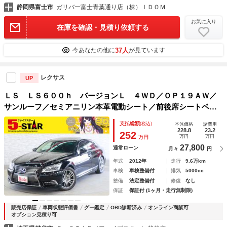
静岡県富士市
ガリバー富士青葉通り店（株）ＩＤＯＭ
お気に入り
在庫を確認・見積り依頼する
37人
今あなたの他に
が見ています
レクサス
UP
ＬＳ ＬＳ６００ｈ バージョンＬ ４ＷＤ／ＯＰ１９ＡＷ／
サンルーフ／セミアニリン本革電動シート／前後席シートベン
チレーション／クルコン／クリアランスソナー／オートマチッ
支払総額
(税込)
本体価格
諸費用
クハイビーム／ステアリングヒーター／１００Ｖ電源／パワー
228.8
23.2
252
万円
万円
万円
トランク
27,800
通常ローン
月々
円
年式
2012年
走行
9.6万km
車検
車検整備付
排気
5000cc
整備
法定整備付
修復
なし
保証
保証付 (1ヶ月・走行無制限)
販売店保証
車両状態評価書
グー鑑定
OBD診断済み
オンライン商談可
オプション見積り可