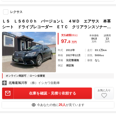
レクサス
ＬＳ ＬＳ６００ｈ バージョンＬ ４ＷＤ エアサス 本革
シート ドライブレコーダー ＥＴＣ クリアランスソナー
オートクルーズコントロール バックカメラ ナビ ＴＶ ア
支払総額
(税込)
本体価格
諸費用
ルミホイール オートマチックハイビーム オートライト
84.8
13
97.
8
万円
万円
万円
年式
2012年
走行
33.1万km
車検
2027年12月
排気
5000cc
整備
法定整備無
修復
なし
保証
保証無
オンライン商談可
ローン仮審査
北海道旭川市
（株）イシカワ自動車
お気に入り
在庫を確認・見積り依頼する
26人
今あなたの他に
が見ています