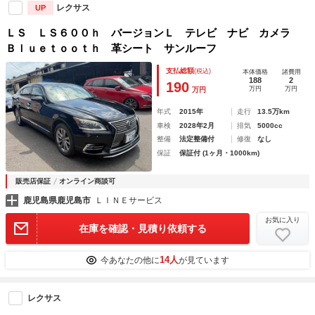
レクサス
UP
ＬＳ ＬＳ６００ｈ バージョンＬ テレビ ナビ カメラ
Ｂｌｕｅｔｏｏｔｈ 革シート サンルーフ
支払総額
(税込)
本体価格
諸費用
188
2
190
万円
万円
万円
年式
2015年
走行
13.5万km
車検
2028年2月
排気
5000cc
整備
法定整備付
修復
なし
保証
保証付 (1ヶ月・1000km)
販売店保証
オンライン商談可
鹿児島県鹿児島市
ＬＩＮＥサービス
お気に入り
在庫を確認・見積り依頼する
14人
今あなたの他に
が見ています
レクサス