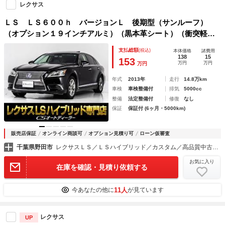
レクサス
ＬＳ ＬＳ６００ｈ バージョンＬ 後期型（サンルーフ）
（オプション１９インチアルミ）（黒本革シート）（衝突軽減
ブレーキ）（レーンキープアシスト）（ドライバーズモニタ
支払総額
(税込)
本体価格
諸費用
ー）前後プリクラッシュ ＢＳＭ レーダークルーズ ＬＥＤ
138
15
153
万円
万円
万円
ヘッドライト
年式
2013年
走行
14.8万km
車検
車検整備付
排気
5000cc
整備
法定整備付
修復
なし
保証
保証付 (6ヶ月・5000km)
販売店保証
オンライン商談可
オプション見積り可
ローン仮審査
千葉県野田市
レクサスＬＳ／ＬＳハイブリッド／カスタム／高品質中古車専門店 ＣＳオートディーラー千葉柏インター店
お気に入り
在庫を確認・見積り依頼する
11人
今あなたの他に
が見ています
レクサス
UP