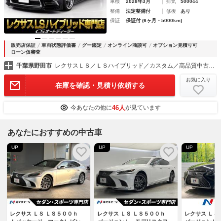
車検
2028年3月
排気
5000cc
整備
法定整備付
修復
あり
保証
保証付 (6ヶ月・5000km)
販売店保証
車両状態評価書
グー鑑定
オンライン商談可
オプション見積り可
ローン仮審査
千葉県野田市
レクサスＬＳ／ＬＳハイブリッド／カスタム／高品質中古車専門店 ＣＳオートディーラー千葉柏インター店
お気に入り
在庫を確認・見積り依頼する
46人
今あなたの他に
が見ています
あなたにおすすめの中古車
UP
UP
UP
レクサス ＬＳ ＬＳ５００ｈ
レクサス ＬＳ ＬＳ５００ｈ
レクサス Ｌ