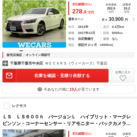
トエアコン／シート 合皮／電動バックドア／ドライブレコー
支払総額
(税込)
本体価格
諸費用
ダー 社外／ヘッドランプ ＬＥＤ／ＥＴＣ／ＥＢＤ付ＡＢＳ
262.6
16.2
278.
8
万円
万円
万円
30,900
通常ローン
月々
円
年式
2012年
走行
4.4万km
車検
2027年12月
排気
5000cc
整備
法定整備付
修復
なし
保証
保証付 (1ヶ月・1000km)
販売店保証
オンライン商談可
千葉県千葉市中央区
ＷＥＣＡＲＳ（ウィーカーズ）千葉店
お気に入り
在庫を確認・見積り依頼する
19人
今あなたの他に
が見ています
レクサス
ＬＳ ＬＳ６００ｈ バージョンＬ ハイブリット・マークレ
ビンソン・コーナーセンサー・リアモニター・バックカメラ・
Ｂｌｕｅｔｏｏｔｈ・フルセグＴＶ・リアシートリクライニン
支払総額
(税込)
本体価格
諸費用
グ・全席パワーシート・リアクーラー・電子パーキング・オッ