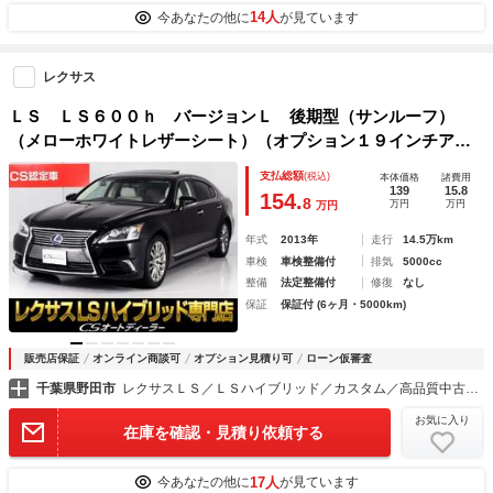
14人
今あなたの他に
が見ています
レクサス
ＬＳ ＬＳ６００ｈ バージョンＬ 後期型（サンルーフ）
（メローホワイトレザーシート）（オプション１９インチアル
ミ）レーンキープアシスト 衝突軽減ブレーキ ナイトビュ
支払総額
(税込)
本体価格
諸費用
ー ドライバーズモニター レーダークルーズ ＬＥＤヘッド
139
15.8
154.
8
万円
万円
万円
ライト
年式
2013年
走行
14.5万km
車検
車検整備付
排気
5000cc
整備
法定整備付
修復
なし
保証
保証付 (6ヶ月・5000km)
販売店保証
オンライン商談可
オプション見積り可
ローン仮審査
千葉県野田市
レクサスＬＳ／ＬＳハイブリッド／カスタム／高品質中古車専門店 ＣＳオートディーラー千葉柏インター店
お気に入り
在庫を確認・見積り依頼する
17人
今あなたの他に
が見ています