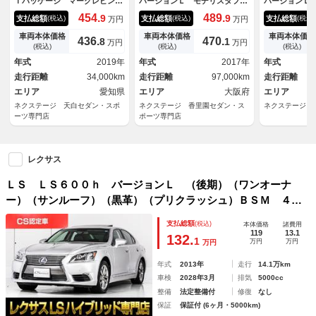
Ｉパッケージ マークレビンソ
バージョンＬ モデリスタフル
バージョンＬ
ンサウンドシステム セーフテ
エアロ ムーンルーフ デジタ
ンサウンドシ
454.
489.
9
9
支払総額
支払総額
支払総額
(税込)
(税込)
(税込)
万円
万円
ィシステムプラスＡ パワート
ルインナーミラー 純正ＳＤナ
ーフ ＯＰ２
ランクリッド 純正１９インチ
ビ パノラミックビューモニタ
イール ブラ
車両本体価格
車両本体価格
車両本体価格
436.
470.
8
1
万円
万円
アルミ ヘッドアップディスプ
ー プリクラッシュセーフテ
革シート 全
(税込)
(税込)
(税込)
レイ 革巻きステアリング パ
ィ ブラインドスポットモニタ
ン付シートヒ
年式
2019年
年式
2017年
年式
ドルシフト 黒革シート 前席
ー シートベンチレーション
ーシート 禁
走行距離
34,000km
走行距離
97,000km
走行距離
シートエアコン
２．３型ＳＤ
エリア
愛知県
エリア
大阪府
エリア
ネクステージ 天白セダン・スポ
ネクステージ 香里園セダン・ス
ネクステージ 
ーツ専門店
ポーツ専門店
レクサス
ＬＳ ＬＳ６００ｈ バージョンＬ （後期）（ワンオーナ
ー）（サンルーフ）（黒革）（プリクラッシュ）ＢＳＭ ４Ｗ
Ｄ レーダークルーズコントロール 連眼ＬＥＤヘッドラン
支払総額
(税込)
本体価格
諸費用
プ エアシート シートヒーター ＨＤＤマルチナビ Ｐトラ
119
13.1
132.
1
万円
万円
万円
ンク
年式
2013年
走行
14.1万km
車検
2028年3月
排気
5000cc
整備
法定整備付
修復
なし
保証
保証付 (6ヶ月・5000km)