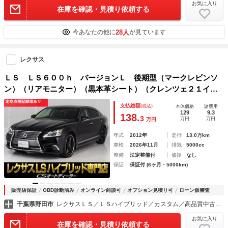
お気に入り
在庫を確認・見積り依頼する
28人
今あなたの他に
が見ています
レクサス
ＬＳ ＬＳ６００ｈ バージョンＬ 後期型（マークレビンソ
ン）（リアモニター）（黒本革シート）（クレンツェ２１イン
チアルミ）（記録簿１６枚）衝突軽減ブレーキ レーダークル
支払総額
(税込)
本体価格
諸費用
ーズ ＢＳＭ ４ＷＤ ＬＥＤヘッドライト アダプティブハ
129
9.3
138.
3
万円
万円
万円
イビーム
年式
2012年
走行
13.0万km
車検
2026年11月
排気
5000cc
整備
法定整備付
修復
なし
保証
保証付 (6ヶ月・5000km)
販売店保証
OBD診断済み
オンライン商談可
オプション見積り可
ローン仮審査
千葉県野田市
レクサスＬＳ／ＬＳハイブリッド／カスタム／高品質中古車専門店 ＣＳオートディーラー千葉柏インター店
お気に入り
在庫を確認・見積り依頼する