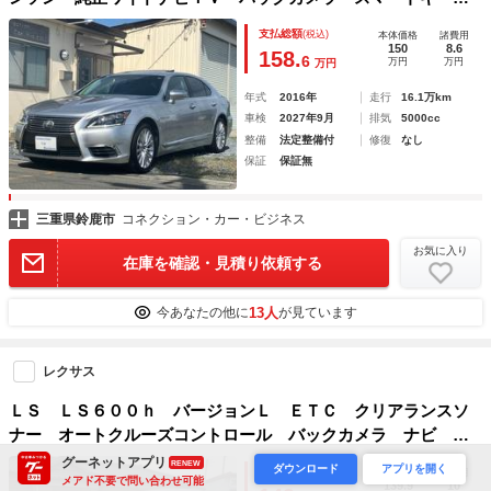
ＥＴＣ 純正オプション１９インチアルミ ハーフシェイドガ
支払総額
(税込)
本体価格
諸費用
ラス クルーズコントロール ＴＶキット
150
8.6
158.
6
万円
万円
万円
年式
2016年
走行
16.1万km
車検
2027年9月
排気
5000cc
整備
法定整備付
修復
なし
保証
保証無
三重県鈴鹿市
コネクション・カー・ビジネス
お気に入り
在庫を確認・見積り依頼する
13人
今あなたの他に
が見ています
レクサス
ＬＳ ＬＳ６００ｈ バージョンＬ ＥＴＣ クリアランスソ
ナー オートクルーズコントロール バックカメラ ナビ ア
ルミホイール オートマチックハイビーム オートライト サ
グーネットアプリ
RENEW
ダウンロード
アプリを開く
支払総額
(税込)
本体価格
諸費用
ンルーフ ＣＶＴ シートヒーター シートエアコン スマー
メアド不要で問い合わせ可能
139.9
10