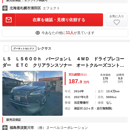
販売店保証
オンライン商談可
北海道札幌市清田区
エフェクト
お気に入り
在庫を確認・見積り依頼する
11人
今あなたの他に
が見ています
レクサス
グーネットセレクト
ＬＳ ＬＳ６００ｈ バージョンＬ ４ＷＤ ドライブレコー
ダー ＥＴＣ クリアランスソナー オートクルーズコントロ
ール バックカメラ ナビ ＴＶ アルミホイール オートマ
支払総額
(税込)
本体価格
諸費用
チックハイビーム オートライト ＬＥＤヘッドランプ ＣＶ
178
9.9
187.
9
万円
万円
万円
Ｔ
年式
2014年
走行
13.6万km
車検
2027年3月
排気
5000cc
整備
法定整備付
修復
なし
保証
保証付 (12ヶ月・走行無制限)
販売店保証
福島県須賀川市
（株）ヌーベルコーポレーション