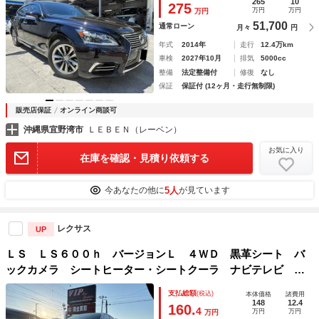
265
10
275
万円
万円
万円
トマン
51,700
通常ローン
月々
円
年式
2014年
走行
12.4万km
車検
2027年10月
排気
5000cc
整備
法定整備付
修復
なし
保証
保証付 (12ヶ月・走行無制限)
販売店保証
オンライン商談可
沖縄県宜野湾市
ＬＥＢＥＮ（レーベン）
お気に入り
在庫を確認・見積り依頼する
5人
今あなたの他に
が見ています
レクサス
UP
ＬＳ ＬＳ６００ｈ バージョンＬ ４ＷＤ 黒革シート バ
ックカメラ シートヒーター・シートクーラ ナビテレビ パ
ワーシート ハンドルヒータ ＢＳＭ 電格オートミラー ク
支払総額
(税込)
本体価格
諸費用
ルーズコントロール ＥＴＣ パワートランク 後席コントロ
148
12.4
160.
4
万円
万円
万円
ールパネル