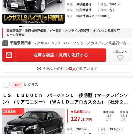
車検
車検整備付
排気
5000cc
整備
法定整備付
修復
なし
保証
保証付 (6ヶ月・5000km)
販売店保証
車両状態評価書
グー鑑定
オンライン商談可
オプション見積り可
ローン仮審査
千葉県野田市
レクサスＬＳ／ＬＳハイブリッド／カスタム／高品質中古車専門店 ＣＳオートディーラー千葉柏インター店
お気に入り
在庫を確認・見積り依頼する
43人
今あなたの他に
が見ています
レクサス
UP
ＬＳ ＬＳ６００ｈ バージョンＬ 後期型（マークレビンソ
ン）（リアモニター）（ＷＡＬＤエアロカスタム）（社外２０
インチアルミ）（ベージュ本革）ナイトビュー レーンキープ
支払総額
(税込)
本体価格
諸費用
アシスト 前後プリクラッシュ 記録簿９枚 ＢＳＭ レーダ
114
13.1
127.
1
万円
万円
万円
ークルーズ
年式
2013年
走行
13.0万km