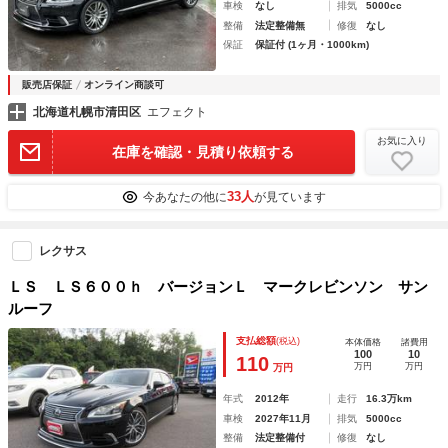
車検
なし
排気
5000cc
整備
法定整備無
修復
なし
保証
保証付 (1ヶ月・1000km)
販売店保証
オンライン商談可
北海道札幌市清田区
エフェクト
お気に入り
在庫を確認・見積り依頼する
33人
今あなたの他に
が見ています
レクサス
ＬＳ ＬＳ６００ｈ バージョンＬ マークレビンソン サン
ルーフ
支払総額
(税込)
本体価格
諸費用
100
10
110
万円
万円
万円
年式
2012年
走行
16.3万km
車検
2027年11月
排気
5000cc
整備
法定整備付
修復
なし