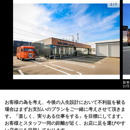
1
/
7
新車
お任
お客様の為を考え、今後の人生設計において不利益を被る
場合はまずお支払いのプランをご一緒に考えさせて頂きま
す。「楽しく、実りある仕事をする」を目標にしてます。
お客様とスタッフ一同の距離が近く、お店に足を運びやす