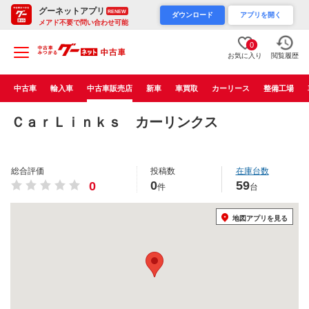
グーネットアプリ
RENEW
ダウンロード
アプリを開く
メアド不要で問い合わせ可能
0
お気に入り
閲覧履歴
中古車
輸入車
中古車販売店
新車
車買取
カーリース
整備工場
ＣａｒＬｉｎｋｓ カーリンクス
総合評価
投稿数
在庫台数
0
59
0
件
台
地図アプリを見る