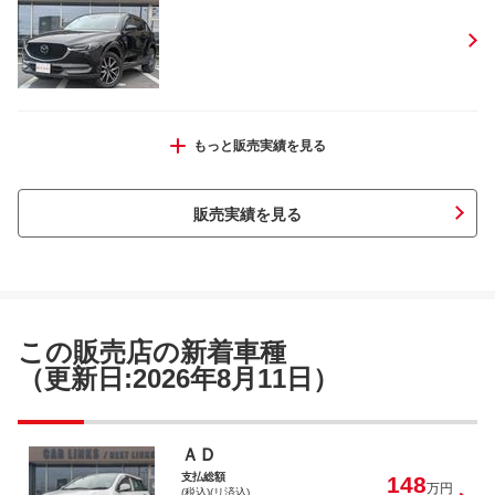
パジェロミニ ＶＲ
もっと販売実績を見る
販売実績を見る
エブリイ ジョインターボ
この販売店の新着車種
（更新日:2026年8月11日）
ポルテ Ｆ
ＡＤ
支払総額
148
万円
(税込)(リ済込)