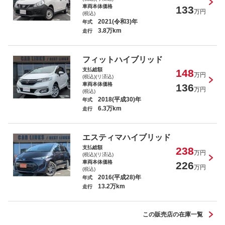
車両本体価格
133
万円
(税込)
2021(令和3)年
年式
3.8万km
走行
ボルボ Ｃ３０ ２．４ｉ ＳＥ
フィットハイブリッド
支払総額
148
万円
(税込)(リ済込)
車両本体価格
136
万円
(税込)
2018(平成30)年
年式
6.3万km
走行
ヴォクシー トランス－Ｘ
エスティマハイブリッド
支払総額
238
万円
(税込)(リ済込)
車両本体価格
226
万円
(税込)
2016(平成28)年
年式
13.2万km
プリウス Ｓ
走行
この販売店の在庫一覧