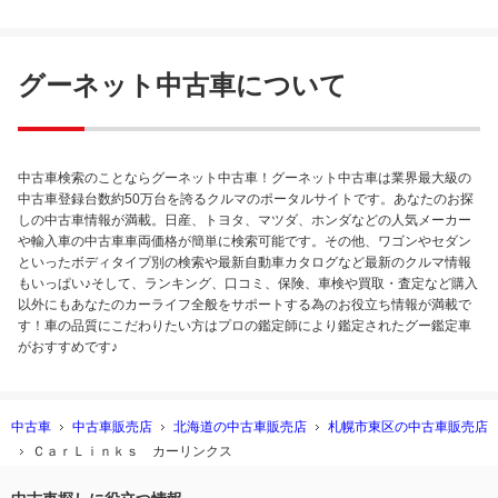
ノア Ｓｉ ダブルバイビー
グーネット中古車について
中古車検索のことならグーネット中古車！グーネット中古車は業界最大級の
中古車登録台数約50万台を誇るクルマのポータルサイトです。あなたのお探
しの中古車情報が満載。日産、トヨタ、マツダ、ホンダなどの人気メーカー
や輸入車の中古車車両価格が簡単に検索可能です。その他、ワゴンやセダン
といったボディタイプ別の検索や最新自動車カタログなど最新のクルマ情報
もいっぱい♪そして、ランキング、口コミ、保険、車検や買取・査定など購入
以外にもあなたのカーライフ全般をサポートする為のお役立ち情報が満載で
す！車の品質にこだわりたい方はプロの鑑定師により鑑定されたグー鑑定車
がおすすめです♪
中古車
中古車販売店
北海道の中古車販売店
札幌市東区の中古車販売店
ＣａｒＬｉｎｋｓ カーリンクス