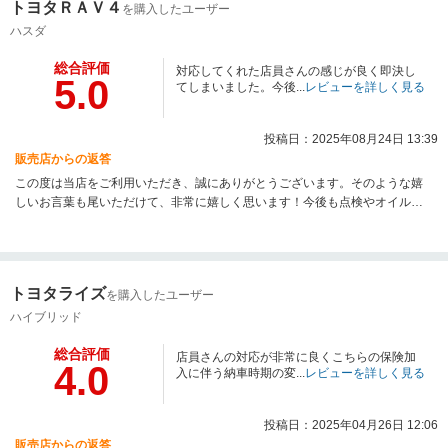
トヨタＲＡＶ４
を購入したユーザー
ハスダ
総合評価
対応してくれた店員さんの感じが良く即決し
5.0
てしまいました。今後...
レビューを詳しく見る
投稿日：2025年08月24日 13:39
販売店からの返答
この度は当店をご利用いただき、誠にありがとうございます。そのような嬉
しいお言葉も尾いただけて、非常に嬉しく思います！今後も点検やオイル交
換で、たくさんご利用いただけますと幸いです。気になるところやわからな
いこと等ございましたら、お気軽にお申し付けください。宜しくお願い致し
ます。
トヨタライズ
を購入したユーザー
ハイブリッド
総合評価
店員さんの対応が非常に良くこちらの保険加
4.0
入に伴う納車時期の変...
レビューを詳しく見る
投稿日：2025年04月26日 12:06
販売店からの返答