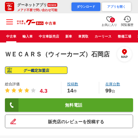
グーネットアプリ
RENEW
ダウンロード
アプリを開く
メアド不要で問い合わせ可能
0
お気に入り
閲覧履歴
中古車
輸入車
中古車販売店
新車
車買取
カーリース
整備工場
ＷＥＣＡＲＳ（ウィーカーズ）石岡店
MAP
グー鑑定加盟店
総合評価
投稿数
在庫台数
14
99
4.3
件
台
無料電話
販売店のレビューを投稿する