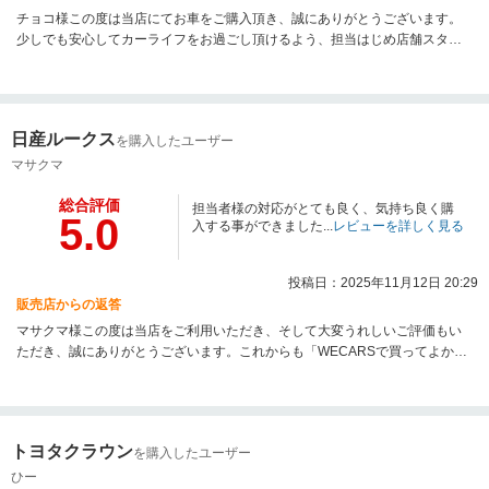
チョコ様この度は当店にてお車をご購入頂き、誠にありがとうございます。
少しでも安心してカーライフをお過ごし頂けるよう、担当はじめ店舗スタッ
フ一同、今後もサポートさせて頂きますので、引き続き何卒宜しくお願い致
します。
日産ルークス
を購入したユーザー
マサクマ
総合評価
担当者様の対応がとても良く、気持ち良く購
5.0
入する事ができました...
レビューを詳しく見る
投稿日：2025年11月12日 20:29
販売店からの返答
マサクマ様この度は当店をご利用いただき、そして大変うれしいご評価もい
ただき、誠にありがとうございます。これからも「WECARSで買ってよかっ
た」と思っていただけるよう、担当はじめ店舗スタッフ全員でサポートさせ
ていただきます。ご納車後も安心してお車にお乗りいただけるよう精一杯努
めますので、引き続き何卒宜しくお願い致します。
トヨタクラウン
を購入したユーザー
ひー