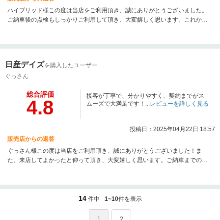
ハイブリッド様この度は当店をご利用頂き、誠にありがとうございました。
ご納車後の点検もしっかりご利用して頂き、大変嬉しく思います。これから
もハイブリッド様が快適にご利用して頂けるよう、担当はじめ店舗全体でサ
ポート致しますので、なにかございましたらご遠慮なくお声掛けください！
引き続き宜しくお願い致します！
日産デイズ
を購入したユーザー
ぐっさん
総合評価
接客が丁寧で、分かりやすく、契約までがス
4.8
ムーズで大満足です！...
レビューを詳しく見る
投稿日：2025年04月22日 18:57
販売店からの返答
ぐっさん様この度は当店をご利用頂き、誠にありがとうございました！ま
た、来店してよかったと仰って頂き、大変嬉しく思います。ご納車までの準
備はもちろん、納車後の点検やオイル交換などでもしっかりと対応させて頂
きますので、引き続き宜しくお願い致します！今後も「大満足」して頂ける
よう、担当はじめ全スタッフで誠心誠意対応させて頂きます！
14
件中
1~10
件を表示
1
2