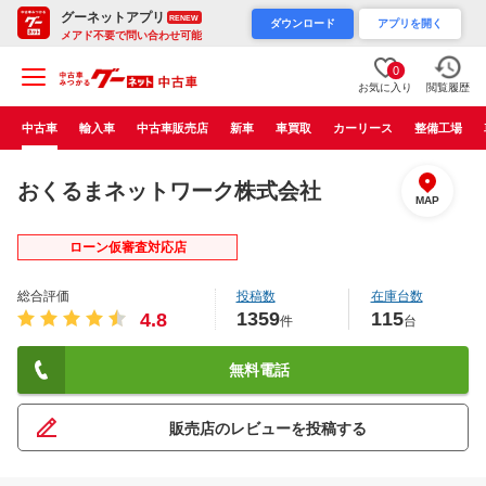
グーネットアプリ
RENEW
ダウンロード
アプリを開く
メアド不要で問い合わせ可能
0
お気に入り
閲覧履歴
中古車
輸入車
中古車販売店
新車
車買取
カーリース
整備工場
おくるまネットワーク株式会社
MAP
ローン仮審査対応店
総合評価
投稿数
在庫台数
1359
115
4.8
件
台
無料電話
販売店のレビューを投稿する