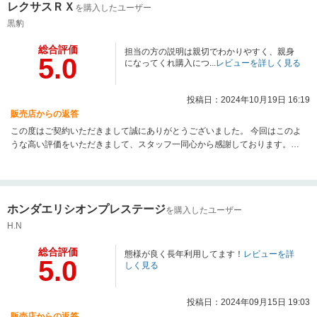
レクサスＲＸ
を購入したユーザー
黒豹
総合評価
担当の方の説明は親切でわかりやすく、親身
5.0
になってくれ購入につ...
レビューを詳しく見る
投稿日：2024年10月19日 16:19
販売店からの返答
この度はご契約いただきまして誠にありがとうございました。 今回はこのよ
うな高い評価をいただきまして、スタッフ一同心から感謝しております。こ
れからも、安全で良いカーライフをお過ごしくださいませ。 また何かお困り
の際はぜひお気軽にお立ち寄り頂ければ幸いです。今後とも、どうぞ宜しく
お願い致します。
ホンダエリシオンプレステージ
を購入したユーザー
H.N
総合評価
態様が良く長年利用してます！
レビューを詳
5.0
しく見る
投稿日：2024年09月15日 19:03
販売店からの返答