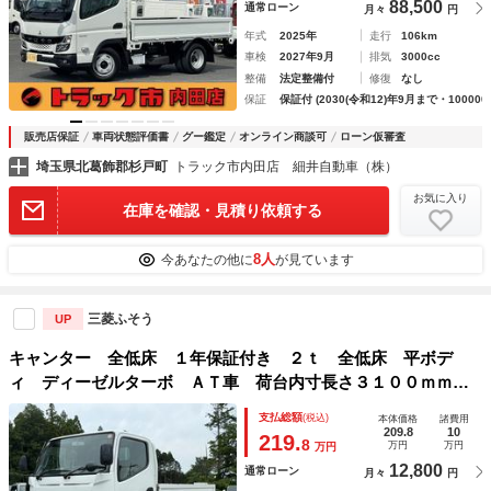
88,500
通常ローン
月々
円
年式
2025年
走行
106km
車検
2027年9月
排気
3000cc
整備
法定整備付
修復
なし
保証
保証付 (2030(令和12)年9月まで・100000
販売店保証
車両状態評価書
グー鑑定
オンライン商談可
ローン仮審査
埼玉県北葛飾郡杉戸町
トラック市内田店 細井自動車（株）
お気に入り
在庫を確認・見積り依頼する
8人
今あなたの他に
が見ています
三菱ふそう
UP
キャンター 全低床 １年保証付き ２ｔ 全低床 平ボデ
ィ ディーゼルターボ ＡＴ車 荷台内寸長さ３１００ｍｍ
幅１６００ｍｍ ＥＴＣ 坂道発進補助装置 ２トン ２トン
支払総額
(税込)
本体価格
諸費用
トラック ２ｔトラック 平ボディ 標準 電動格納ミラー
209.8
10
219.
8
万円
万円
万円
12,800
通常ローン
月々
円