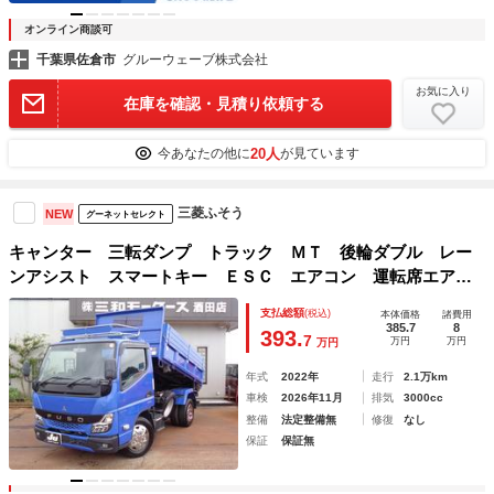
オンライン商談可
千葉県佐倉市
グルーウェーブ株式会社
お気に入り
在庫を確認・見積り依頼する
20人
今あなたの他に
が見ています
三菱ふそう
NEW
グーネットセレクト
キャンター 三転ダンプ トラック ＭＴ 後輪ダブル レー
ンアシスト スマートキー ＥＳＣ エアコン 運転席エアバ
ッグ
支払総額
(税込)
本体価格
諸費用
385.7
8
393.
7
万円
万円
万円
年式
2022年
走行
2.1万km
車検
2026年11月
排気
3000cc
整備
法定整備無
修復
なし
保証
保証無