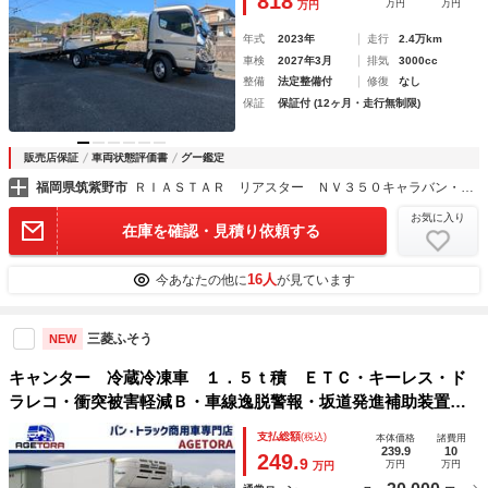
818
万円
万円
万円
年式
2023年
走行
2.4万km
車検
2027年3月
排気
3000cc
整備
法定整備付
修復
なし
保証
保証付 (12ヶ月・走行無制限)
販売店保証
車両状態評価書
グー鑑定
福岡県筑紫野市
ＲＩＡＳＴＡＲ リアスター ＮＶ３５０キャラバン・デリカＤ５専門店
お気に入り
在庫を確認・見積り依頼する
16人
今あなたの他に
が見ています
三菱ふそう
NEW
キャンター 冷蔵冷凍車 １．５ｔ積 ＥＴＣ・キーレス・ド
ラレコ・衝突被害軽減Ｂ・車線逸脱警報・坂道発進補助装置・
ＡＳＲ・ＨＩＤ・東プレＸＶ２１ＬＯＣ－Ｒ・設定温度－３
支払総額
(税込)
本体価格
諸費用
０℃から３０℃・荷台寸法３０６×１７２×１８３・車輛総重量
239.9
10
249.
9
万円
万円
万円
４２７５ｋｇ