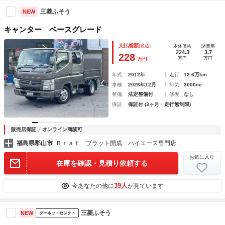
三菱ふそう
NEW
キャンター ベースグレード
支払総額
(税込)
本体価格
諸費用
224.3
3.7
228
万円
万円
万円
年式
2012年
走行
12.6万km
車検
2026年12月
排気
3000cc
整備
法定整備付
修復
なし
保証
保証付 (3ヶ月・走行無制限)
販売店保証
オンライン商談可
福島県郡山市
Ｂｒａｔ ブラット開成 ハイエース専門店
お気に入り
在庫を確認・見積り依頼する
39人
今あなたの他に
が見ています
三菱ふそう
NEW
グーネットセレクト