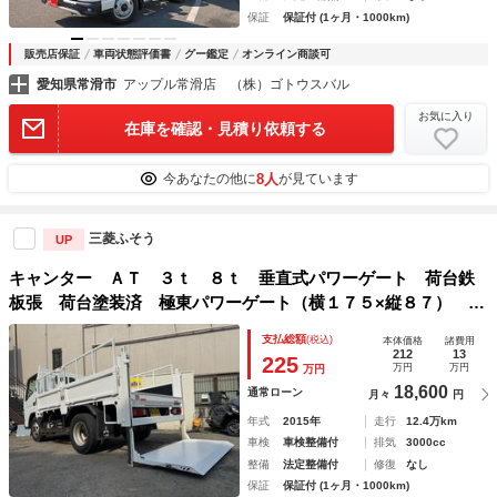
保証
保証付 (1ヶ月・1000km)
販売店保証
車両状態評価書
グー鑑定
オンライン商談可
愛知県常滑市
アップル常滑店 （株）ゴトウスバル
お気に入り
在庫を確認・見積り依頼する
8人
今あなたの他に
が見ています
三菱ふそう
UP
キャンター ＡＴ ３ｔ ８ｔ 垂直式パワーゲート 荷台鉄
板張 荷台塗装済 極東パワーゲート（横１７５×縦８７） 垂
直式 荷台塗装済 高アオリ ３方開 電格格納ミラー エコ
支払総額
(税込)
本体価格
諸費用
モード 車両重量２８８０ｋｇ 車両総重量６０４５ｋｇ 荷
212
13
225
万円
万円
万円
寸３１２×１７８×３８ ３ｔトラック １ナンバー
18,600
通常ローン
月々
円
年式
2015年
走行
12.4万km
車検
車検整備付
排気
3000cc
整備
法定整備付
修復
なし
保証
保証付 (1ヶ月・1000km)