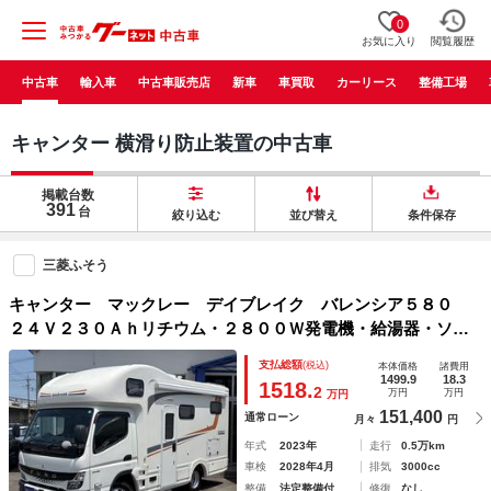
0
お気に入り
閲覧履歴
中古車
輸入車
中古車販売店
新車
車買取
カーリース
整備工場
キャンター 横滑り防止装置の中古車
掲載台数
391
台
絞り込む
並び替え
条件保存
三菱ふそう
キャンター マックレー デイブレイク バレンシア５８０
２４Ｖ２３０Ａｈリチウム・２８００Ｗ発電機・給湯器・ソー
ラーパネル・床暖房・ルーフエアコン・２０００Ｗインバータ
支払総額
(税込)
本体価格
諸費用
ー・マルチルーム・トイレ・温水シャワー・後席ＴＶ・冷蔵庫
1499.9
18.3
1518.
2
万円
万円
万円
151,400
通常ローン
月々
円
年式
2023年
走行
0.5万km
車検
2028年4月
排気
3000cc
整備
法定整備付
修復
なし