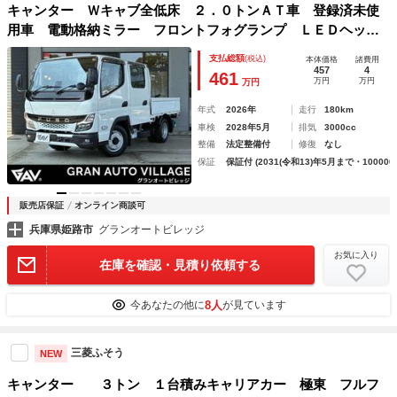
キャンター Ｗキャブ全低床 ２．０トンＡＴ車 登録済未使
用車 電動格納ミラー フロントフォグランプ ＬＥＤヘッド
ライト フル液晶メーターパネル バックカメラ サイドバイ
支払総額
(税込)
本体価格
諸費用
ザー ラバーマット オートライト 停止表示板
457
4
461
万円
万円
万円
年式
2026年
走行
180km
車検
2028年5月
排気
3000cc
整備
法定整備付
修復
なし
保証
保証付 (2031(令和13)年5月まで・100000
販売店保証
オンライン商談可
兵庫県姫路市
グランオートビレッジ
お気に入り
在庫を確認・見積り依頼する
8人
今あなたの他に
が見ています
三菱ふそう
NEW
キャンター ３トン １台積みキャリアカー 極東 フルフ