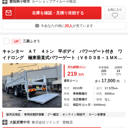
愛知県小牧市
カーショップアイルー小牧店
お気に入り
在庫を確認・見積り依頼する
20人
今あなたの他に
が見ています
三菱ふそう
UP
キャンター ＡＴ ４トン 平ボディ パワーゲート付き ワ
イドロング 極東垂直式パワーゲート（Ｖ６０３Ｂ－１ＭＫＴ
２） 荷台鉄板張り ２段階式あおり 電格格納ミラー ８ｔ
支払総額
(税込)
本体価格
諸費用
限定中型免許 車両重量３５９０ｋｇ 車両総重量７７５５ｋ
205
14
219
万円
万円
万円
ｇ 荷寸４３３×１９８×２２８
17,000
通常ローン
月々
円
年式
2013年
走行
17.5万km
車検
車検整備付
排気
3000cc
整備
法定整備付
修復
なし
保証
保証付 (1ヶ月・1000km)
販売店保証
車両状態評価書
グー鑑定
オンライン商談可
ローン仮審査
大阪府豊中市
株式会社ツインズ 曽根店