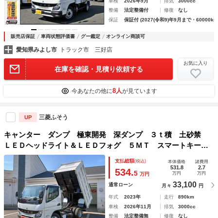
車検
2026年9月
排気
3000cc
整備
法定整備付
修復
なし
保証
保証付 (2027(令和9)年9月まで・60000km
販売店保証
車両状態評価書
グー鑑定
オンライン商談可
愛知県みよし市
トラック市 三好店
お気に入り
在庫を確認・見積り依頼する
8人
今あなたの他に
が見ています
三菱ふそう
UP
キャンター ダンプ 極東開発 深ダンプ ３ｔ積 土砂禁
ＬＥＤヘッドライト＆ＬＥＤフォグ ５ＭＴ スマートキー２
本 荷台寸 長３０５ｃｍ 幅１５８ｃｍ 高１１６ｃｍ 地
支払総額
(税込)
本体価格
諸費用
上高８１ｃｍリヤＷタイヤ 車両総重量５９４５ｋｇ
531.8
2.7
534.
5
万円
万円
万円
33,100
通常ローン
月々
円
年式
2023年
走行
890km
車検
2026年11月
排気
3000cc
整備
法定整備無
修復
なし