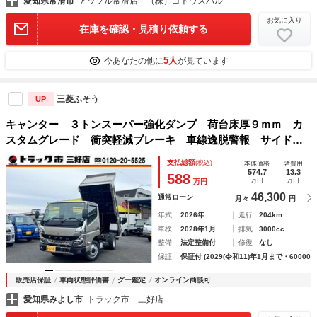
愛知県常滑市
アップル常滑店 （株）ゴトウスバル
お気に入り
在庫を確認・見積り依頼する
5人
今あなたの他に
が見ています
三菱ふそう
UP
キャンター ３トンスーパー強化ダンプ 荷台床厚９ｍｍ カ
スタムグレード 衝突軽減ブレーキ 車線逸脱警報 サイドガ
ードアシスト 坂道発進補助装置 バックモニター イージー
支払総額
(税込)
本体価格
諸費用
アクセスキー ５ＭＴ車
574.7
13.3
588
万円
万円
万円
46,300
通常ローン
月々
円
年式
2026年
走行
204km
車検
2028年1月
排気
3000cc
整備
法定整備付
修復
なし
保証
保証付 (2029(令和11)年1月まで・60000k
販売店保証
車両状態評価書
グー鑑定
オンライン商談可
愛知県みよし市
トラック市 三好店