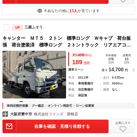
13人
今あなたの他に
が見ています
三菱ふそう
UP
キャンター ＭＴ５ ２トン 標準ロング Ｗキャブ 荷台板
張 荷台塗装済 標準ロング ２トントラック リアエアコ
ン 電格格納ミラー ドライブレコーダー ５ｔ限定準中型免
支払総額
(税込)
本体価格
諸費用
許 車両重量２６２０ｋｇ 車両総重量４９５０ｋｇ 荷寸３
176
13
189
万円
万円
万円
３５×１７８×３７ 外寸５９９×１９０×２０７
14,700
通常ローン
月々
円
年式
2011年
走行
9.0万km
車検
車検整備付
排気
3000cc
整備
法定整備付
修復
なし
保証
保証無
車両状態評価書
グー鑑定
オンライン商談可
ローン仮審査
大阪府豊中市
株式会社ツインズ 曽根店
お気に入り
在庫を確認・見積り依頼する