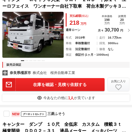
ーロフェイス ワンオーナー自社下取車 荷台木製デッキ３方
開 社外ナビ バックカメラ ＥＴＣ カスタマイズフェイス
支払総額
(税込)
本体価格
諸費用
198
20
218
万円
万円
万円
30,700
通常ローン
月々
円
年式
2018年
走行
16.7万km
車検
車検整備付
排気
3000cc
整備
法定整備付
修復
なし
保証
保証付 (1ヶ月・1000km)
販売店保証
奈良県橿原市
株式会社 桜井自動車工業
お気に入り
在庫を確認・見積り依頼する
1人
今あなたの他に
が見ています
三菱ふそう
NEW
グーネットセレクト
キャンター ダンプ １０尺 全低床 カスタム 積載３ｔ
極東開発 ＤＤ０２－３１ 液晶メーター メッキパーツ Ｌ