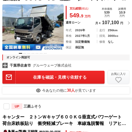
ＥＤヘッドライト ３，０５０×１，６００ ５速マニュアル
支払総額
(税込)
本体価格
諸費用
積載３ｔ ３ｔダンプ ３ｔ４ナンバー
539
10.9
549.
9
万円
万円
万円
107,100
通常ローン
月々
円
年式
2026年
走行
256km
車検
2027年1月
排気
3000cc
整備
法定整備無
修復
なし
保証
保証無
オンライン商談可
千葉県佐倉市
グルーウェーブ株式会社
お気に入り
在庫を確認・見積り依頼する
30人
今あなたの他に
が見ています
三菱ふそう
UP
キャンター ２トンＷキャブ６００ＫＧ垂直式パワーゲート
荷台床鉄板貼り 衝突軽減ブレーキ 車線逸脱警報 リアヒー
ター付き ナビＴＶ バックモニター ドラレコ ＥＴＣ イ