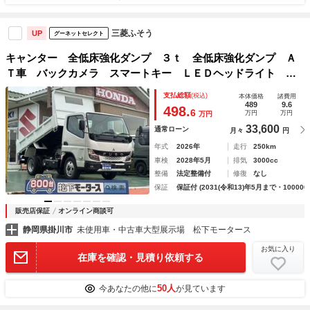
三菱ふそう
UP
グーネットセレクト
キャンター 全低床強化ダンプ ３ｔ 全低床強化ダンプ Ａ
Ｔ車 バックカメラ スマートキー ＬＥＤヘッドライト 電
動格納ドアミラー パワーウィンドー 純正オーディオ アイ
支払総額
(税込)
本体価格
諸費用
ドリングストップ エアコン パワステ
489
9.6
498.
6
万円
万円
万円
33,600
通常ローン
月々
円
年式
2026年
走行
250km
車検
2028年5月
排気
3000cc
整備
法定整備付
修復
なし
保証
保証付 (2031(令和13)年5月まで・100000
販売店保証
オンライン商談可
静岡県掛川市
未使用車・中古車大型展示場 松下モータース
お気に入り
在庫を確認・見積り依頼する
50人
今あなたの他に
が見ています