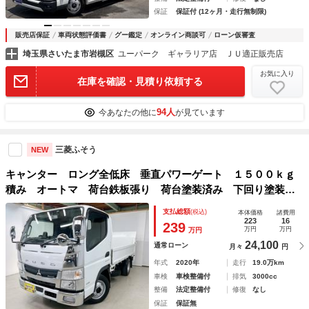
保証
保証付 (12ヶ月・走行無制限)
販売店保証
車両状態評価書
グー鑑定
オンライン商談可
ローン仮審査
埼玉県さいたま市岩槻区
ユーパーク ギャラリア店 ＪＵ適正販売店
お気に入り
在庫を確認・見積り依頼する
94人
今あなたの他に
が見ています
三菱ふそう
NEW
キャンター ロング全低床 垂直パワーゲート １５００ｋｇ
積み オートマ 荷台鉄板張り 荷台塗装済み 下回り塗装済
み 衝突被害軽減装置 メッキパーツ ナビ フルセグ Ｂｌ
支払総額
(税込)
本体価格
諸費用
ｕｅｔｏｏｔｈ ＥＴＣ 電動格納ミラー パワーウィンドウ
223
16
239
万円
万円
万円
24,100
通常ローン
月々
円
年式
2020年
走行
19.0万km
車検
車検整備付
排気
3000cc
整備
法定整備付
修復
なし
保証
保証無