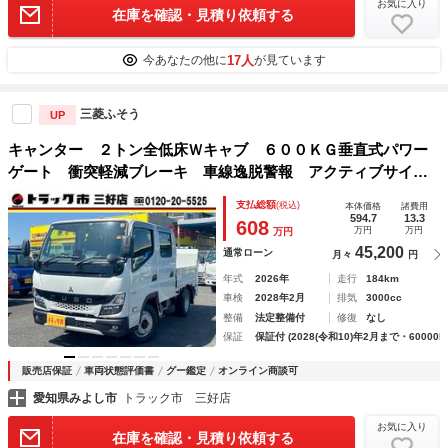
お気に入り
在庫を確認・見積り依頼する
17人
今あなたの他に
が見ています
三菱ふそう
UP
キャンター ２トン全低床Ｗキャブ ６００ＫＧ垂直式パワー
ゲート 衝突軽減ブレーキ 車線逸脱警報 アクティブサイド
ガード バックモニター リアヒーター＆クーラー イージー
支払総額
(税込)
本体価格
諸費用
アクセスキー ＡＴ車
594.7
13.3
608
万円
万円
万円
45,200
通常ローン
月々
円
年式
2026年
走行
184km
車検
2028年2月
排気
3000cc
整備
法定整備付
修復
なし
保証
保証付 (2028(令和10)年2月まで・60000k
販売店保証
車両状態評価書
グー鑑定
オンライン商談可
愛知県みよし市
トラック市 三好店
お気に入り
在庫を確認・見積り依頼する