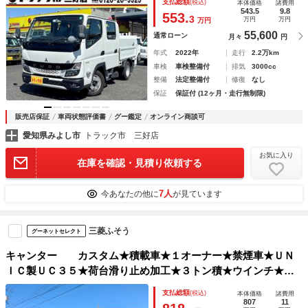
支払総額
(税込)
本体価格
諸費用
ージーアクセスキー ＬＥＤヘッドライト ＡＴ車
543.5
9.8
553.
3
万円
万円
万円
55,600
通常ローン
月々
円
年式
2022年
走行
2.2万km
車検
車検整備付
排気
3000cc
整備
法定整備付
修復
なし
保証
保証付 (12ヶ月・走行無制限)
販売店保証
車両状態評価書
グー鑑定
オンライン商談可
愛知県みよし市
トラック市 三好店
お気に入り
在庫を確認・見積り依頼する
7人
今あなたの他に
が見ています
三菱ふそう
グーネットセレクト
キャンター カスタム★積載車★１オーナー★禁煙車★ＵＮ
ＩＣ製ＵＣ３５★荷台滑り止め加工★３トン積★ウインチ★リ
モコン★サイドマーカー★スマートキー★Ｗタイヤ★８インチ
支払総額
(税込)
本体価格
諸費用
ナビ★フルセグ★ＢＴ対応★サイドマーカー★
807
11