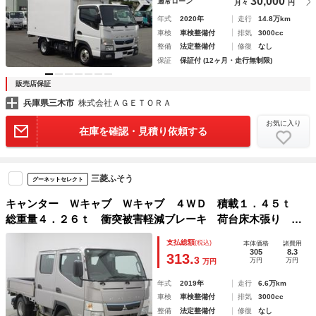
30,000
通常ローン
月々
円
年式
2020年
走行
14.8万km
車検
車検整備付
排気
3000cc
整備
法定整備付
修復
なし
保証
保証付 (12ヶ月・走行無制限)
販売店保証
兵庫県三木市
株式会社ＡＧＥＴＯＲＡ
お気に入り
在庫を確認・見積り依頼する
三菱ふそう
グーネットセレクト
キャンター Ｗキャブ Ｗキャブ ４ＷＤ 積載１．４５ｔ
総重量４．２６ｔ 衝突被害軽減ブレーキ 荷台床木張り ナ
ビ ＥＴＣ ＴＶ ブルートゥース リアヒーター 後輪ダブ
支払総額
(税込)
本体価格
諸費用
ルタイヤ 電動格納ミラー キーレス ６人乗り ＡＴ車
305
8.3
313.
3
万円
万円
万円
年式
2019年
走行
6.6万km
車検
車検整備付
排気
3000cc
整備
法定整備付
修復
なし