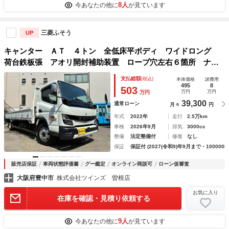
8人
今あなたの他に
が見ています
三菱ふそう
UP
キャンター ＡＴ ４トン 全低床平ボディ ワイドロング
荷台鉄板張 アオリ開封補助装置 ロープ穴左右６箇所 ナ
ビ バックカメラ ＴＶ ドライブレコーダー ＥＴＣ アイ
支払総額
(税込)
本体価格
諸費用
ドリングストップ ４トントラック 車両重量３２９０ｋｇ
495
8
503
万円
万円
万円
車両総重量７４５５ｋｇ 荷寸６２１×２１２
39,300
通常ローン
月々
円
年式
2022年
走行
2.5万km
車検
2026年9月
排気
3000cc
整備
法定整備付
修復
なし
保証
保証付 (2027(令和9)年9月まで・100000k
販売店保証
車両状態評価書
グー鑑定
オンライン商談可
ローン仮審査
大阪府豊中市
株式会社ツインズ 曽根店
お気に入り
在庫を確認・見積り依頼する
9人
今あなたの他に
が見ています