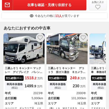
お気に入り
在庫を確認・見積り依頼する
13人
今あなたの他に
が見ています
あなたにおすすめの中古車
三菱ふそう キャンター マック
三菱ふそう キャンター デコ
三菱ふそう 
レー デイブレイク バレンシ
トラ 排ガス適合 Ｂカメラ
車 車検令和
ア５８０ ２４Ｖ２３０Ａｈリ
５速ＭＴ 積載１７５０ｋｇ
ゼル ６ＭＴ
1518.
249.
2
8
支払総額
支払総額
支払総額
(税込)
(税込)
(税込)
万円
万円
チウム・２８００Ｗ発電機・給
点検整備 車検１年
ｋｇ
湯器・ソーラーパネル・床暖
車両本体価格
車両本体価格
車両本体価格
1499.
230
9
万円
万円
房・ルーフエアコン・２０００
(税込)
(税込)
(税込)
Ｗインバーター・マルチルー
年式
2023年
年式
2000年
年式
ム・トイレ・温水シャワー・後
走行距離
5,000km
走行距離
101,000km
走行距離
席ＴＶ・冷蔵庫
エリア
埼玉県
エリア
埼玉県
エリア
ユーパーク ギャラリア店 ＪＵ
（株）ＪＡ ＭＯＴＯＲＳ ジェ
クヌギオート