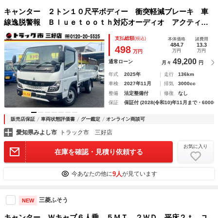
キャンター ２トン１０尺平ボディー 衝突軽減ブレーキ 車
線逸脱警報 Ｂｌｕｅｔｏｏｔｈ対応オーディオ アクティブ
サイドガード イージーアクセスキー ５ＭＴ
支払総額
(税込)
本体価格
諸費用
484.7
13.3
498
万円
万円
万円
49,200
通常ローン
月々
円
年式
2025年
走行
136km
車検
2027年11月
排気
3000cc
整備
法定整備付
修復
なし
保証
保証付 (2028(令和10)年11月まで・60000
販売店保証
車両状態評価書
グー鑑定
オンライン商談可
愛知県みよし市
トラック市 三好店
お気に入り
在庫を確認・見積り依頼する
9人
今あなたの他に
が見ています
三菱ふそう
NEW
キャンター Ｗキャブ６人乗 ５ＭＴ ２ＷＤ 平床２ｔ ユ