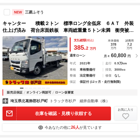
三菱ふそう
NEW
キャンター 積載２トン 標準ロング全低床 ６ＡＴ 外装
仕上げ済み 荷台床面鉄板 車両総重量５トン未満 衝突被害
軽減ブレーキ サポートアーム 坂道発進補助 Ｂｌｕｅｔｏ
支払総額
(税込)
本体価格
諸費用
ｏｔｈ連動ラジオ １年間走行距離無制限保証付き
378
7.2
385.
2
万円
万円
万円
60,800
通常ローン
月々
円
年式
2021年
走行
0.9万km
車検
車検整備付
排気
3000cc
整備
法定整備付
修復
なし
保証
保証付 (12ヶ月・走行無制限)
販売店保証
オンライン商談可
ローン仮審査
埼玉県北葛飾郡杉戸町
トラック市杉戸 細井自動車（株）
お気に入り
在庫を確認・見積り依頼する
26人
今あなたの他に
が見ています