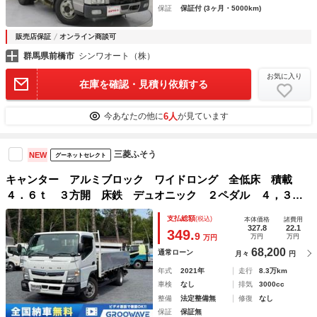
保証
保証付 (3ヶ月・5000km)
販売店保証
オンライン商談可
群馬県前橋市
シンワオート（株）
お気に入り
在庫を確認・見積り依頼する
6人
今あなたの他に
が見ています
三菱ふそう
NEW
グーネットセレクト
キャンター アルミブロック ワイドロング 全低床 積載
４．６ｔ ３方開 床鉄 デュオニック ２ペダル ４，３６
０×２，０８０ 走行８２千ｋｍ Ｂｌｕｅｔｏｏｔｈオーディ
支払総額
(税込)
本体価格
諸費用
オ ドラレコ キーレス ＥＴＣ２．０ 衝突軽減ブレーキ
327.8
22.1
349.
9
万円
万円
万円
２ｔ平 小型
68,200
通常ローン
月々
円
年式
2021年
走行
8.3万km
車検
なし
排気
3000cc
整備
法定整備無
修復
なし
保証
保証無