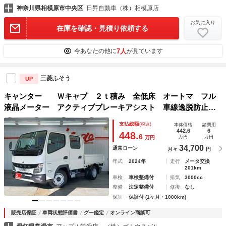
神奈川県相模原市中央区
日昇自動車（株）相模原店
お気に入り
在庫を確認・見積り依頼する
7人
今あなたの他に
が見ています
三菱ふそう
UP
キャンター Ｗキャブ ２ｔ積み 全低床 オートマ フル
液晶メーター アクティブブレーキアシスト 車線逸脱防止
リアビューカメラ ステアリングスイッチ リアヒーター 荷
支払総額
(税込)
本体価格
諸費用
寸長２１１幅１６０アオリ３８ｃｍ 禁煙
442.6
6
448.
6
万円
万円
万円
34,700
通常ローン
月々
円
年式
2024年
走行
メータ交換
201km
車検
車検整備付
排気
3000cc
整備
法定整備付
修復
なし
保証
保証付 (1ヶ月・1000km)
販売店保証
車両状態評価書
グー鑑定
オンライン商談可