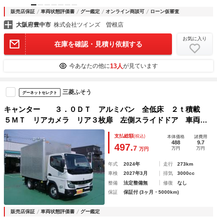
販売店保証
車両状態評価書
グー鑑定
オンライン商談可
ローン仮審査
大阪府豊中市
株式会社ツインズ 曽根店
お気に入り
在庫を確認・見積り依頼する
13人
今あなたの他に
が見ています
三菱ふそう
グーネットセレクト
キャンター ３．０ＤＴ アルミバン 全低床 ２ｔ積載
５ＭＴ リアカメラ リア３枚扉 左側スライドドア 車両総
重量４７０５ｋｇ ＥＳＰ ＥＺＧＯ 左側電動格納ミラー
支払総額
(税込)
本体価格
諸費用
ＬＥＤライト ＬＥＤフォグ サイドマーカー灯
488
9.7
497.
7
万円
万円
万円
年式
2024年
走行
273km
車検
2027年3月
排気
3000cc
整備
法定整備無
修復
なし
保証
保証付 (3ヶ月・5000km)
販売店保証
車両状態評価書
グー鑑定