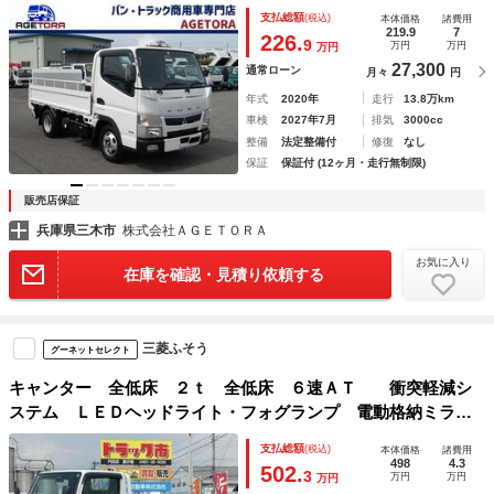
道発進補助・ＡＳＲ・左電格ミラー・極東６００ｋｇアーム式
支払総額
(税込)
本体価格
諸費用
ＰＧ・荷台寸法３０１×１６１×５８・車輛総重量４６７５ｋｇ
219.9
7
226.
9
万円
万円
万円
27,300
通常ローン
月々
円
年式
2020年
走行
13.8万km
車検
2027年7月
排気
3000cc
整備
法定整備付
修復
なし
保証
保証付 (12ヶ月・走行無制限)
販売店保証
兵庫県三木市
株式会社ＡＧＥＴＯＲＡ
お気に入り
在庫を確認・見積り依頼する
三菱ふそう
グーネットセレクト
キャンター 全低床 ２ｔ 全低床 ６速ＡＴ 衝突軽減シ
ステム ＬＥＤヘッドライト・フォグランプ 電動格納ミラ
ー 液晶メーター キーフリー 坂道発進補助 バックカメ
支払総額
(税込)
本体価格
諸費用
ラ アイドリングストップ
498
4.3
502.
3
万円
万円
万円