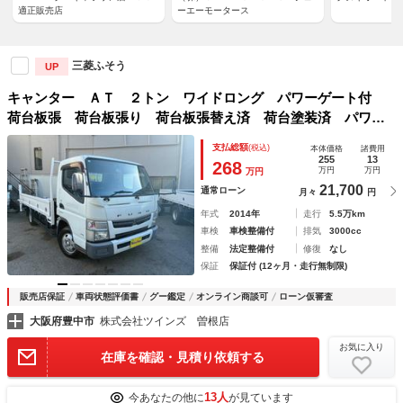
適正販売店
ーエーモータース
三菱ふそう
UP
キャンター ＡＴ ２トン ワイドロング パワーゲート付
荷台板張 荷台板張り 荷台板張替え済 荷台塗装済 パワー
ゲート８００ｋｇ ナビ Ｂｌｕｅｔｏｏｔｈ 中型免許 車
支払総額
(税込)
本体価格
諸費用
両重量２９６０ｋｇ 車両総重量５１２５ｋｇ 荷寸４３６×２
255
13
268
万円
万円
万円
０８×３８ 外寸６１８×２２２×２２３
21,700
通常ローン
月々
円
年式
2014年
走行
5.5万km
車検
車検整備付
排気
3000cc
整備
法定整備付
修復
なし
保証
保証付 (12ヶ月・走行無制限)
販売店保証
車両状態評価書
グー鑑定
オンライン商談可
ローン仮審査
大阪府豊中市
株式会社ツインズ 曽根店
お気に入り
在庫を確認・見積り依頼する
13人
今あなたの他に
が見ています