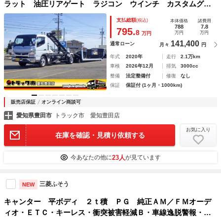
ラット 油圧リアゲート ラジコン ウインチ カスタムグレ
ード 衝突軽減 ナビＴＶ バックカメラ ＥＴＣ２．０ キ
支払総額
(税込)
本体価格
諸費用
ーレス 保証書 ３０００ｋｇ ３人乗 ５ＭＴ
788
7.8
795.
8
万円
万円
万円
141,400
通常ローン
月々
円
年式
2020年
走行
2.1万km
車検
2026年12月
排気
3000cc
整備
法定整備付
修復
なし
保証
保証付 (1ヶ月・1000km)
販売店保証
オンライン商談可
愛知県豊田市
トラック市 愛知豊田店
お気に入り
在庫を確認・見積り依頼する
23人
今あなたの他に
が見ています
三菱ふそう
NEW
キャンター 平ボディ ２ｔ積 ＰＧ 純正ＡＭ／ＦＭオーデ
ィオ・ＥＴＣ・キーレス・衝突被害軽減Ｂ・車線逸脱警報・坂