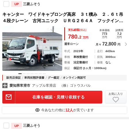
三菱ふそう
UP
キャンター ワイドキャブロング高床 ３ｔ積み ２．６ｔ吊
４段クレーン 古河ユニック ＵＲＧ２６４Ａ フックイン
ラジコン ５ＭＴ 衝突軽減ブレーキ イージーゴー 荷寸長
支払総額
(税込)
本体価格
諸費用
さ３６９ｃｍ幅２０７ｃｍあおり３８ｃｍ 地上高前９４ｃｍ
773
7.2
780.
2
万円
万円
万円
後１０６ｃｍ
72,800
通常ローン
月々
円
年式
2023年
走行
443km
車検
車検整備付
排気
3000cc
整備
法定整備付
修復
なし
保証
保証付 (1ヶ月・1000km)
販売店保証
車両状態評価書
グー鑑定
オンライン商談可
愛知県常滑市
アップル常滑店 （株）ゴトウスバル
お気に入り
在庫を確認・見積り依頼する
12人
今あなたの他に
が見ています
三菱ふそう
UP