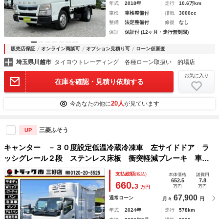
年式
2018年
走行
10.6万km
車検
車検整備付
排気
3000cc
整備
法定整備付
修復
なし
保証
保証付 (12ヶ月・走行無制限)
販売店保証
オンライン商談可
オプション見積り可
ローン仮審査
埼玉県川越市
タイヨウトレーディング 各種ローン取扱い 的場店
お気に入り
在庫を確認・見積り依頼する
20人
今あなたの他に
が見ています
三菱ふそう
UP
キャンター －３０度設定低温冷蔵冷凍車 左サイドドア ラ
ッシグレール２段 ステンレス床板 衝突軽減ブレーキ 車線
逸脱警報 アクティブサイドガード バックモニター Ｂｌｕ
支払総額
(税込)
本体価格
諸費用
ｅｔｏｏｔｈ対応オーディオ イージーアクセスキー ５ＭＴ
652.5
7.8
660.
3
万円
万円
万円
車 積載２トン
67,900
通常ローン
月々
円
年式
2024年
走行
578km