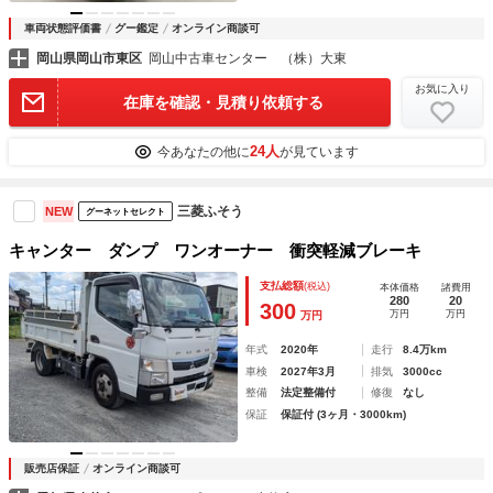
車両状態評価書
グー鑑定
オンライン商談可
岡山県岡山市東区
岡山中古車センター （株）大東
お気に入り
在庫を確認・見積り依頼する
24人
今あなたの他に
が見ています
三菱ふそう
NEW
グーネットセレクト
キャンター ダンプ ワンオーナー 衝突軽減ブレーキ
支払総額
(税込)
本体価格
諸費用
280
20
300
万円
万円
万円
年式
2020年
走行
8.4万km
車検
2027年3月
排気
3000cc
整備
法定整備付
修復
なし
保証
保証付 (3ヶ月・3000km)
販売店保証
オンライン商談可