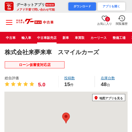
グーネットアプリ
RENEW
ダウンロード
アプリを開く
メアド不要で問い合わせ可能
0
お気に入り
閲覧履歴
中古車
輸入車
中古車販売店
新車
車買取
カーリース
整備工場
株式会社来夢来車 スマイルカーズ
ローン仮審査対応店
総合評価
投稿数
在庫台数
15
48
5.0
件
台
地図アプリを見る