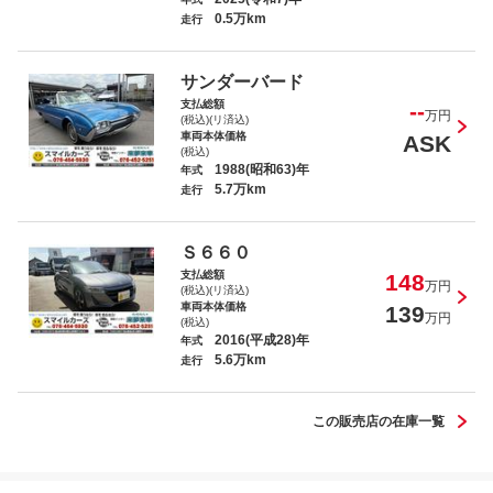
0.5万km
走行
ファイター
サンダーバード
支払総額
--
万円
(税込)(リ済込)
車両本体価格
ASK
(税込)
1988(昭和63)年
年式
5.7万km
走行
アルファード Ｚ
Ｓ６６０
支払総額
148
万円
(税込)(リ済込)
車両本体価格
139
万円
(税込)
2016(平成28)年
年式
5.6万km
ジムニー ＸＣ
走行
この販売店の在庫一覧