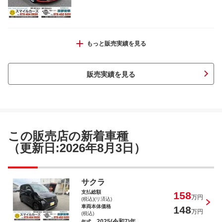
ジムニー ＸＣ
もっと販売実績を見る
販売実績を見る
エブリイ ジョイン
この販売店の新着車種
（更新日:2026年8月3日）
ムーヴキャンバス Ｇメイクアップ Ｓ
サクラ
ＡＩＩ
支払総額
158
万円
(税込)(リ済込)
車両本体価格
148
万円
(税込)
2025(令和7)年
年式