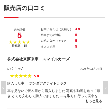
キャンター
販売店の口コミ
4.9
お問い合わせ（見積り）
総合評価
5
5
納車までの対応
5
説明の分かりやすさ
★★★★★
投稿数：15
5
オススメ度
株式会社来夢来車 スマイルカーズ
のくちゃん
2026年03月02日
★★★★★
5.0
購入した車
ホンダアクティトラック
車を見ないで茨木県から購入しました 写真や動画を送って頂
き とても安心して購入できました 車を取りに行って実車を見
ましたら とっても綺麗で大満足です 親切丁寧に説明接客して
もっと見る
頂きありがとう御座いました とてもオススメできるお店です