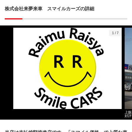
株式会社来夢来車 スマイルカーズの詳細
1
/
7
上飯
好評