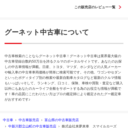
この販売店のレビュー一覧
グーネット中古車について
中古車検索のことならグーネット中古車！グーネット中古車は業界最大級の
中古車登録台数約50万台を誇るクルマのポータルサイトです。あなたのお探
しの中古車情報が満載。日産、トヨタ、マツダ、ホンダなどの人気メーカー
や輸入車の中古車車両価格が簡単に検索可能です。その他、ワゴンやセダン
といったボディタイプ別の検索や最新自動車カタログなど最新のクルマ情報
もいっぱい♪そして、ランキング、口コミ、保険、車検や買取・査定など購入
以外にもあなたのカーライフ全般をサポートする為のお役立ち情報が満載で
す！車の品質にこだわりたい方はプロの鑑定師により鑑定されたグー鑑定車
がおすすめです♪
中古車
中古車販売店
富山県の中古車販売店
中新川郡立山町の中古車販売店
株式会社来夢来車 スマイルカーズ