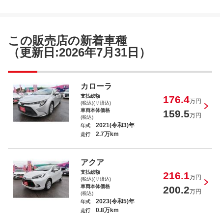
スペーシア ハイブリッドＸ
この販売店の新着車種
（更新日:2026年7月31日）
カローラツーリング ハイブリッド Ｓ
カローラ
支払総額
176.4
万円
(税込)(リ済込)
車両本体価格
159.5
万円
(税込)
2021(令和3)年
年式
2.7万km
走行
Ｍ・ベンツ Ｃ１８０アバンギャルド Ａ
ＭＧライン
アクア
支払総額
216.1
万円
(税込)(リ済込)
車両本体価格
200.2
万円
(税込)
2023(令和5)年
年式
0.8万km
走行
ムーヴキャンバス ＧメイクアップＶＳ