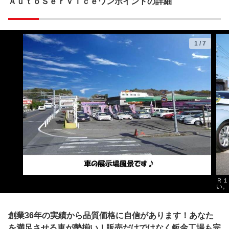
ＡｕｔｏＳｅｒｖｉｃｅワンポイントの詳細
1
/
7
Ｒ１
い。
創業36年の実績から品質価格に自信があります！あなた
を満足させる車が勢揃い！販売だけではなく鈑金工場も完