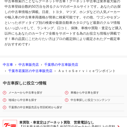
中古車検索のことならグーネット中古車！グーネット中古車は業界最大級の
中古車登録台数約50万台を誇るクルマのポータルサイトです。あなたのお探
しの中古車情報が満載。日産、トヨタ、マツダ、ホンダなどの人気メーカー
や輸入車の中古車車両価格が簡単に検索可能です。その他、ワゴンやセダン
といったボディタイプ別の検索や最新自動車カタログなど最新のクルマ情報
もいっぱい♪そして、ランキング、口コミ、保険、車検や買取・査定など購入
以外にもあなたのカーライフ全般をサポートする為のお役立ち情報が満載で
す！車の品質にこだわりたい方はプロの鑑定師により鑑定されたグー鑑定車
がおすすめです♪
中古車
中古車販売店
千葉県の中古車販売店
千葉市若葉区の中古車販売店
ＡｕｔｏＳｅｒｖｉｃｅワンポイント
中古車探しに役立つ情報
メーカーから中古車を探す
車種から中古車を探す
地域から中古車を探す
中古車探しに役立つコンテンツ
千葉県の中古車販売店を市区町村から探す
車買取・車査定はグーネット買取 営業電話なし
【日本最大級の加盟店数】約30万のデータから予想以上の高額