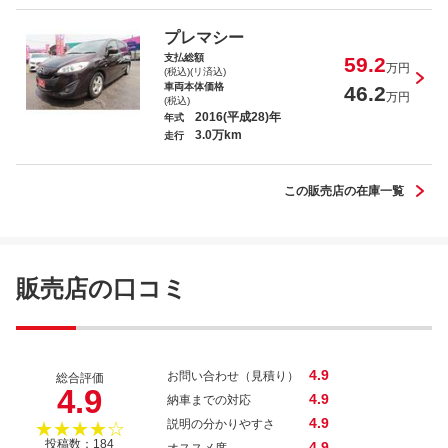
ＳＡＩＩＩ
プレマシー
支払総額
59.2
万円
(税込)(リ済込)
車両本体価格
46.2
万円
(税込)
2016(平成28)年
年式
3.0万km
タウンエーストラック ＤＸ Ｘエディ
走行
ション
この販売店の在庫一覧
ヴォクシー Ｓ－Ｇ
販売店の口コミ
4.9
お問い合わせ（見積り）
総合評価
4.9
4.9
納車までの対応
4.9
説明の分かりやすさ
★★★★☆
投稿数：184
4.9