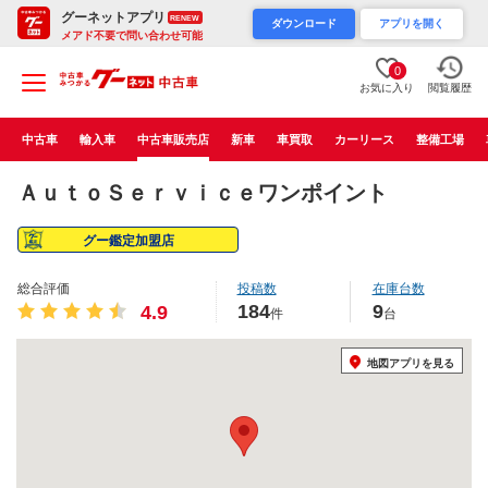
グーネットアプリ
RENEW
ダウンロード
アプリを開く
メアド不要で問い合わせ可能
0
お気に入り
閲覧履歴
中古車
輸入車
中古車販売店
新車
車買取
カーリース
整備工場
ＡｕｔｏＳｅｒｖｉｃｅワンポイント
グー鑑定加盟店
総合評価
投稿数
在庫台数
184
9
4.9
件
台
地図アプリを見る