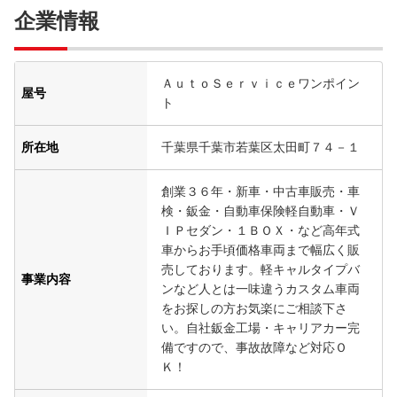
企業情報
ＡｕｔｏＳｅｒｖｉｃｅワンポイン
屋号
ト
所在地
千葉県千葉市若葉区太田町７４－１
創業３６年・新車・中古車販売・車
検・鈑金・自動車保険軽自動車・Ｖ
ＩＰセダン・１ＢＯＸ・など高年式
車からお手頃価格車両まで幅広く販
売しております。軽キャルタイプバ
事業内容
ンなど人とは一味違うカスタム車両
をお探しの方お気楽にご相談下さ
い。自社鈑金工場・キャリアカー完
備ですので、事故故障など対応Ｏ
Ｋ！