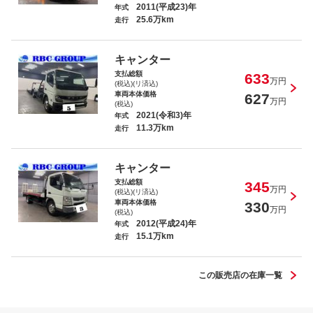
2011(平成23)年
年式
25.6万km
走行
キャンター
キャンター クレーン パワーゲート付
支払総額
633
４段クレーン
万円
(税込)(リ済込)
車両本体価格
627
万円
(税込)
2021(令和3)年
年式
11.3万km
走行
ＢＭＷ ｉ３ レンジ・エクステンダー装
キャンター
備車
支払総額
345
万円
(税込)(リ済込)
車両本体価格
330
万円
(税込)
2012(平成24)年
年式
15.1万km
走行
フォワード 冷蔵冷凍パワーゲート付
この販売店の在庫一覧