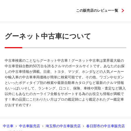
この販売店のレビュー一覧
グーネット中古車について
中古車検索のことならグーネット中古車！グーネット中古車は業界最大級の
中古車登録台数約50万台を誇るクルマのポータルサイトです。あなたのお探
しの中古車情報が満載。日産、トヨタ、マツダ、ホンダなどの人気メーカー
や輸入車の中古車車両価格が簡単に検索可能です。その他、ワゴンやセダン
といったボディタイプ別の検索や最新自動車カタログなど最新のクルマ情報
もいっぱい♪そして、ランキング、口コミ、保険、車検や買取・査定など購入
以外にもあなたのカーライフ全般をサポートする為のお役立ち情報が満載で
す！車の品質にこだわりたい方はプロの鑑定師により鑑定されたグー鑑定車
がおすすめです♪
中古車
中古車販売店
埼玉県の中古車販売店
春日部市の中古車販売店