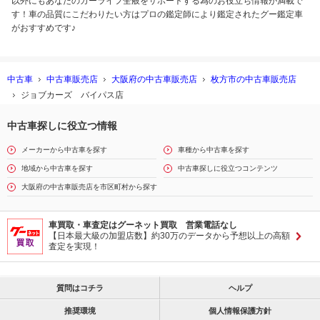
以外にもあなたのカーライフ全般をサポートする為のお役立ち情報が満載で
す！車の品質にこだわりたい方はプロの鑑定師により鑑定されたグー鑑定車
がおすすめです♪
中古車
中古車販売店
大阪府の中古車販売店
枚方市の中古車販売店
ジョブカーズ バイパス店
中古車探しに役立つ情報
メーカーから中古車を探す
車種から中古車を探す
地域から中古車を探す
中古車探しに役立つコンテンツ
大阪府の中古車販売店を市区町村から探す
車買取・車査定はグーネット買取 営業電話なし
【日本最大級の加盟店数】約30万のデータから予想以上の高額
査定を実現！
質問はコチラ
ヘルプ
推奨環境
個人情報保護方針