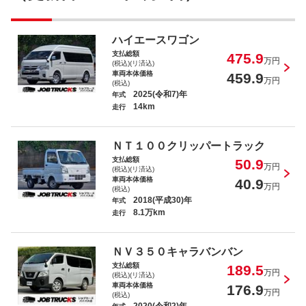
ダイナトラック Ｗキャブフルジャスト
ハイエースワゴン
ロー
支払総額
475.9
万円
(税込)(リ済込)
車両本体価格
459.9
万円
(税込)
2025(令和7)年
年式
14km
走行
ダイナトラック アルミバン ジャストロ
ー 新免許対応
ＮＴ１００クリッパートラック
支払総額
50.9
万円
(税込)(リ済込)
車両本体価格
40.9
万円
(税込)
2018(平成30)年
年式
8.1万km
走行
ジムニー ＸＬ
ＮＶ３５０キャラバンバン
支払総額
189.5
万円
(税込)(リ済込)
車両本体価格
176.9
万円
(税込)