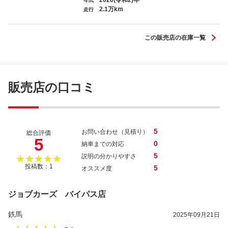
2020(令和2)年
年式
2.1万km
タウンエースバン ＧＬ
走行
この販売店の在庫一覧
ボンゴトラック ＤＸ
販売店の口コミ
5
お問い合わせ（見積り）
総合評価
5
0
納車までの対応
5
説明の分かりやすさ
★★★★★
投稿数：1
5
オススメ度
ジョブカーズ バイパス店
鉄馬
2025年09月21日