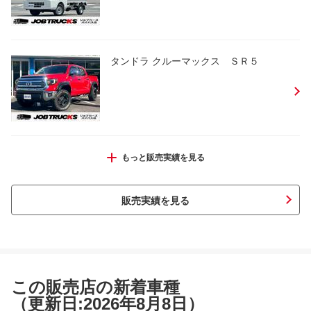
タンドラ クルーマックス ＳＲ５
ハイエースワゴン グランドキャビン
もっと販売実績を見る
販売実績を見る
キャンター ダンプ ３．０ＤＴ 全低
床
この販売店の新着車種
（更新日:2026年8月8日）