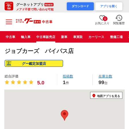
グーネットアプリ
RENEW
ダウンロード
アプリを開く
メアド不要で問い合わせ可能
0
お気に入り
閲覧履歴
中古車
輸入車
中古車販売店
新車
車買取
カーリース
整備工場
ジョブカーズ バイパス店
グー鑑定加盟店
総合評価
投稿数
在庫台数
1
99
5.0
件
台
地図アプリを見る