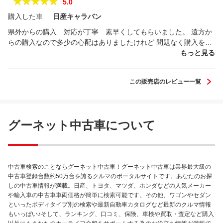
★★★★★
5.0
購入した車
日産キャラバン
県外からの購入 対応が丁寧 素早くしてもらいました。 遠方か
らの購入なので多少の心配はありましたけれど 問題なく購入を決
めました。
もっと見る
この販売店のレビュー一覧
グーネット中古車について
中古車検索のことならグーネット中古車！グーネット中古車は業界最大級の
中古車登録台数約50万台を誇るクルマのポータルサイトです。あなたのお探
しの中古車情報が満載。日産、トヨタ、マツダ、ホンダなどの人気メーカー
や輸入車の中古車車両価格が簡単に検索可能です。その他、ワゴンやセダン
といったボディタイプ別の検索や最新自動車カタログなど最新のクルマ情報
もいっぱい♪そして、ランキング、口コミ、保険、車検や買取・査定など購入