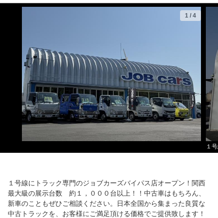
1
/
4
１号
１号線にトラック専門のジョブカーズバイパス店オープン！関西
最大級の展示台数 約１，０００台以上！！中古車はもちろん、
新車のこともぜひご相談ください。日本全国から集まった良質な
中古トラックを、お客様にご満足頂ける価格でご提供致します！