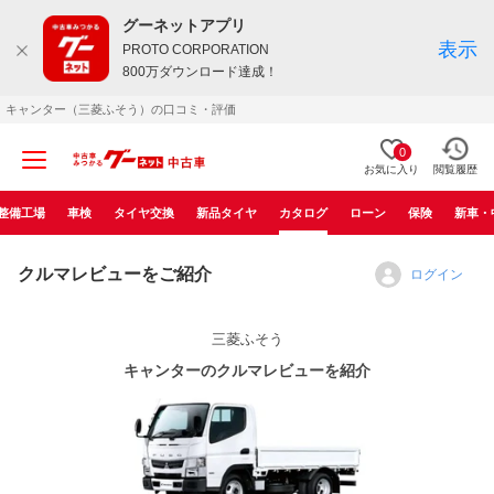
グーネットアプリ
表示
PROTO CORPORATION
800万ダウンロード達成！
キャンター（三菱ふそう）の口コミ・評価
0
お気に入り
閲覧履歴
整備工場
車検
タイヤ交換
新品タイヤ
カタログ
ローン
保険
新車・
クルマレビューをご紹介
ログイン
三菱ふそう
キャンターのクルマレビューを紹介