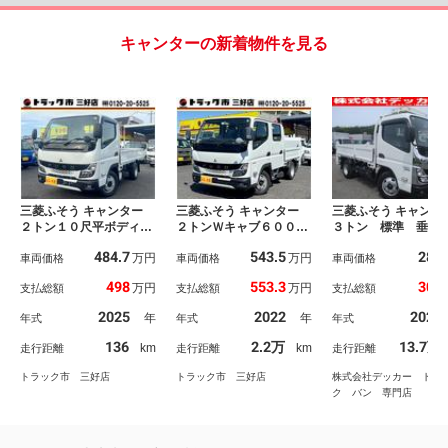
キャンターの新着物件を見る
三菱ふそう キャンター
三菱ふそう キャンター
三菱ふそう キャンタ
２トン１０尺平ボディ
２トンＷキャブ６００Ｋ
３トン 標準 垂直
ー 衝突軽減ブレーキ
Ｇ垂直式パワーゲート
ーゲート ５速ＭＴ
484.7
543.5
289
万円
万円
車線逸脱警報 Ｂｌｕｅ
車両価格
荷台床鉄板貼り 衝突軽
車両価格
スタム 昇降６００
車両価格
ｔｏｏｔｈ対応オーディ
減ブレーキ 車線逸脱警
ｇ 荷寸２８７－１
498
553.3
304
万円
万円
支払総額
支払総額
支払総額
オ アクティブサイドガ
報 リアヒーター付き
－３８ 床鉄板 床
ード イージーアクセス
ナビＴＶ バックモニタ
ク３対 アオリ内側
2025
2022
2021
年
年
年式
年式
年式
キー ５ＭＴ
ー ドラレコ ＥＴＣ
居鉄板 あおり開閉
イージーアクセスキー
装置 メッキパーツ
136
2.2万
13.7万
km
km
走行距離
走行距離
走行距離
ＬＥＤヘッドライト Ａ
電格ミラー 車線
Ｔ車
警報 衝突被害怪訝
トラック市 三好店
トラック市 三好店
株式会社デッカー トラ
ーキ ３ｔ ３Ｔ 
ク バン 専門店
ーゲート