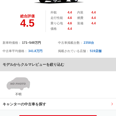
外観
4.4
内装
4.4
総合評価
走行性能
4.6
燃費
4.4
4.5
乗り心地
4.6
装備
4.4
価格
4.4
新車時価格：
171~549万円
中古車掲載台数：
2358台
中古車平均価格：
341.8万円
掲載されている店舗：
519店舗
モデルからクルマレビューを絞り込む
不明
キャンターの中古車を探す