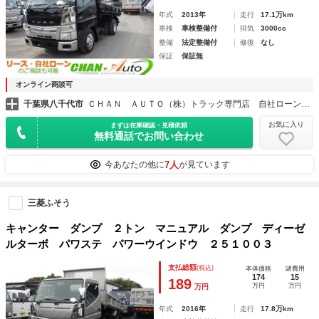
年式
2013年
走行
17.1万km
車検
車検整備付
排気
3000cc
整備
法定整備付
修復
なし
保証
保証無
オンライン商談可
千葉県八千代市
ＣＨＡＮ ＡＵＴＯ（株）トラック専門店 自社ローン・自社リース・レンタカー
お気に入り
まずは在庫確認・見積依頼
無料通話でお問い合わせ
7人
今あなたの他に
が見ています
三菱ふそう
キャンター ダンプ ２トン マニュアル ダンプ ディーゼ
ルターボ パワステ パワーウインドウ ２５１００３
支払総額
(税込)
本体価格
諸費用
174
15
189
万円
万円
万円
年式
2016年
走行
17.8万km