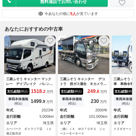
無料通話でお問い合わせ
9人
今あなたの他に
が見ています
あなたにおすすめの中古車
三菱ふそう キャンター マック
三菱ふそう キャンター デコ
三菱ふそう 
レー デイブレイク バレンシ
トラ 排ガス適合 Ｂカメラ
車 車検令和
ア５８０ ２４Ｖ２３０Ａｈリ
５速ＭＴ 積載１７５０ｋｇ
ゼル ６ＭＴ
1518.
249.
2
8
支払総額
支払総額
支払総額
(税込)
(税込)
(税込)
万円
万円
チウム・２８００Ｗ発電機・給
点検整備 車検１年
ｋｇ
湯器・ソーラーパネル・床暖
車両本体価格
車両本体価格
車両本体価格
1499.
230
9
万円
万円
房・ルーフエアコン・２０００
(税込)
(税込)
(税込)
Ｗインバーター・マルチルー
年式
2023年
年式
2000年
年式
ム・トイレ・温水シャワー・後
走行距離
5,000km
走行距離
101,000km
走行距離
席ＴＶ・冷蔵庫
エリア
埼玉県
エリア
埼玉県
エリア
ユーパーク ギャラリア店 ＪＵ
（株）ＪＡ ＭＯＴＯＲＳ ジェ
クヌギオート
適正販売店
ーエーモータース