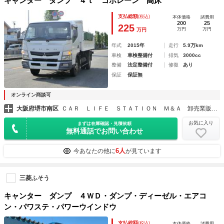
キャンター ダンプ ４ｔ コボレーン 高床
支払総額
(税込)
本体価格
諸費用
200
25
225
万円
万円
万円
年式
2015年
走行
5.9万km
車検
車検整備付
排気
3000cc
整備
法定整備付
修復
あり
保証
保証無
オンライン商談可
大阪府堺市南区
ＣＡＲ ＬＩＦＥ ＳＴＡＴＩＯＮ Ｍ＆Ａ 卸売業販センター堺店
お気に入り
まずは在庫確認・見積依頼
無料通話でお問い合わせ
6人
今あなたの他に
が見ています
三菱ふそう
キャンター ダンプ ４ＷＤ・ダンプ・ディーゼル・エアコ
ン・パワステ・パワーウインドウ
支払総額
(税込)
本体価格
諸費用