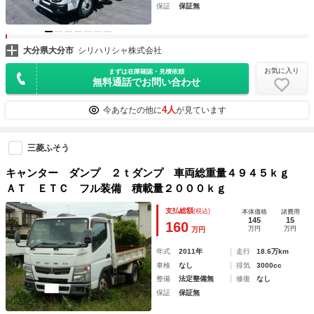
保証
保証無
大分県大分市
シリハリシャ株式会社
お気に入り
まずは在庫確認・見積依頼
無料通話でお問い合わせ
4人
今あなたの他に
が見ています
三菱ふそう
キャンター ダンプ ２ｔダンプ 車両総重量４９４５ｋｇ
ＡＴ ＥＴＣ フル装備 積載量２０００ｋｇ
支払総額
(税込)
本体価格
諸費用
145
15
160
万円
万円
万円
年式
2011年
走行
18.6万km
車検
なし
排気
3000cc
整備
法定整備無
修復
なし
保証
保証無