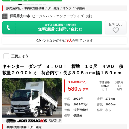
販売店保証
車両状態評価書
グー鑑定
オンライン商談可
群馬県安中市
ビージャパン・エンタープライズ（株）
お気に入り
まずは在庫確認・見積依頼
無料通話でお問い合わせ
9人
今あなたの他に
が見ています
三菱ふそう
キャンター ダンプ ３．０ＤＴ 標準 １０尺 ４ＷＤ 積
載量２０００ｋｇ 荷台内寸：長さ３０５ｃｍ×幅１５９ｃｍ×
高さ３６ｃｍ 車両総重量５９０５ｋｇ ＡＴ ＥＴＣ スマ
支払総額
(税込)
本体価格
諸費用
ートキー Ｂカメラ ドラレコ オートライト 左電格ミラ
569.9
11
580.
9
万円
万円
万円
ー レーンアシスト
年式
2026年
走行
175km
車検
2028年3月
排気
3000cc
整備
法定整備付
修復
なし
保証
保証無
車両状態評価書
グー鑑定