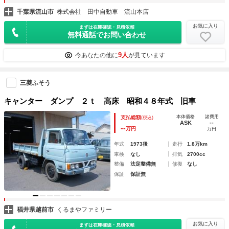
千葉県流山市
株式会社 田中自動車 流山本店
お気に入り
まずは在庫確認・見積依頼
無料通話でお問い合わせ
9人
今あなたの他に
が見ています
三菱ふそう
キャンター ダンプ ２ｔ 高床 昭和４８年式 旧車
本体価格
諸費用
支払総額
(税込)
ASK
--
--
万円
万円
年式
1973後
走行
1.8万km
車検
なし
排気
2700cc
整備
法定整備無
修復
なし
保証
保証無
福井県越前市
くるまやファミリー
お気に入り
まずは在庫確認・見積依頼