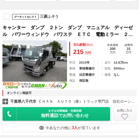
三菱ふそう
グーネットセレクト
キャンター ダンプ ２トン ダンプ マニュアル ディーゼ
ル パワーウィンドウ パワステ ＥＴＣ 電動ミラー ２６
０４２２
支払総額
(税込)
本体価格
諸費用
200
15
215
万円
万円
万円
年式
2015年
走行
14.8万km
車検
車検整備付
排気
3000cc
整備
法定整備付
修復
なし
保証
保証無
オンライン商談可
千葉県八千代市
ＣＨＡＮ ＡＵＴＯ（株）トラック専門店 自社ローン・自社リース・レンタカー
お気に入り
まずは在庫確認・見積依頼
無料通話でお問い合わせ
3人
今あなたの他に
が見ています