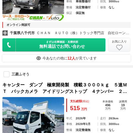
車検
車検整備付
排気
3000cc
整備
法定整備付
修復
なし
保証
保証無
オンライン商談可
千葉県八千代市
ＣＨＡＮ ＡＵＴＯ（株）トラック専門店 自社ローン・自社リース・レンタカー
お気に入り
まずは在庫確認・見積依頼
無料通話でお問い合わせ
12人
今あなたの他に
が見ています
三菱ふそう
キャンター ダンプ 極東開発製 積載３０００ｋｇ ５速Ｍ
Ｔ バックカメラ アイドリングストップ ４ナンバー ２Ｒ
Ｇ－ＦＢＡ６０ エンジン型式４Ｐ１０ ボディ内寸長３０５
支払総額
(税込)
本体価格
諸費用
０ｍｍ幅１６００ｍｍ高３７０ｍｍ
496
19
515
万円
万円
万円
年式
2026年
走行
263km
車検
2028年3月
排気
3000cc
整備
法定整備無
修復
なし