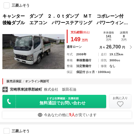
三菱ふそう
キャンター ダンプ ２．０ｔダンプ ＭＴ コボレーン付
後輪ダブル エアコン パワーステアリング パワーウィンド
ウ 運転席エアバッグ
支払総額
(税込)
本体価格
諸費用
141
8
149
万円
万円
万円
26,700
通常ローン
月々
円
年式
2008年
走行
19.1万km
車検
車検整備付
排気
3000cc
整備
法定整備付
修復
なし
保証
保証付 (1ヶ月・1000km)
販売店保証
オンライン商談可
宮崎県東諸県郡綾町
株式会社 坂田石油
お気に入り
まずは在庫確認・見積依頼
無料通話でお問い合わせ
9人
今あなたの他に
が見ています
三菱ふそう