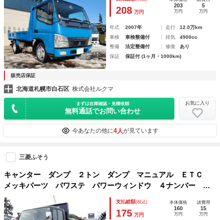
203
5
208
万円
万円
万円
年式
2007年
走行
12.0万km
車検
車検整備付
排気
4900cc
整備
法定整備付
修復
あり
保証
保証付 (1ヶ月・1000km)
販売店保証
北海道札幌市白石区
株式会社ルクマ
お気に入り
まずは在庫確認・見積依頼
無料通話でお問い合わせ
4人
今あなたの他に
が見ています
三菱ふそう
キャンター ダンプ ２トン ダンプ マニュアル ＥＴＣ
メッキパーツ パワステ パワーウィンドウ ４ナンバー ２
５１０１７
支払総額
(税込)
本体価格
諸費用
160
15
175
万円
万円
万円