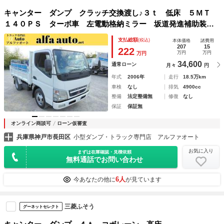
キャンター ダンプ クラッチ交換渡し♪３ｔ 低床 ５ＭＴ
１４０ＰＳ ターボ車 左電動格納ミラー 坂道発進補助装
置 新明和製 ４ナンバー登録 コボレーン ３トン 積載３
支払総額
(税込)
本体価格
諸費用
０００ｋｇ アドブルーなし 煤焼きなし Ｎｏ．８０７
207
15
222
万円
万円
万円
34,600
通常ローン
月々
円
年式
2006年
走行
18.5万km
車検
なし
排気
4900cc
整備
法定整備無
修復
なし
保証
保証無
オンライン商談可
ローン仮審査
兵庫県神戸市長田区
小型ダンプ・トラック専門店 アルファオート
お気に入り
まずは在庫確認・見積依頼
無料通話でお問い合わせ
6人
今あなたの他に
が見ています
三菱ふそう
グーネットセレクト