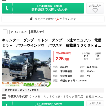
お気に入り
まずは在庫確認・見積依頼
無料通話でお問い合わせ
3人
今あなたの他に
が見ています
三菱ふそう
グーネットセレクト
キャンター ダンプ ３トン ダンプ ５速マニュアル 電動
ミラ－ パワーウインドウ パワステ 積載量３０００ｋｇ
２ドア ２５０９０７
支払総額
(税込)
本体価格
諸費用
210
15
225
万円
万円
万円
年式
2014年
走行
12.5万km
車検
車検整備付
排気
3000cc
整備
法定整備付
修復
なし
保証
保証付 (1ヶ月・1000km)
販売店保証
オンライン商談可
千葉県八千代市
ＣＨＡＮ ＡＵＴＯ（株）トラック専門店 自社ローン・自社リース・レンタカー
お気に入り
まずは在庫確認・見積依頼