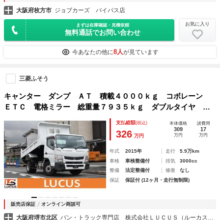
大阪府枚方市
ジョブカーズ バイパス店
お気に入り
まずは在庫確認・見積依頼
無料通話でお問い合わせ
8人
今あなたの他に
が見ています
三菱ふそう
キャンター ダンプ ＡＴ 積載４０００ｋｇ コボレーン
ＥＴＣ 電格ミラー 総重量７９３５ｋｇ ダブルタイヤ 長
さ５３８ｃｍ 幅２１５ｃｍ 高さ２３４ｃｍ
支払総額
(税込)
本体価格
諸費用
309
17
326
万円
万円
万円
年式
2015年
走行
5.9万km
車検
車検整備付
排気
3000cc
整備
法定整備付
修復
なし
保証
保証付 (12ヶ月・走行無制限)
販売店保証
オンライン商談可
大阪府堺市北区
バン・トラック専門店 株式会社ＬＵＣＵＳ（ルーカス）