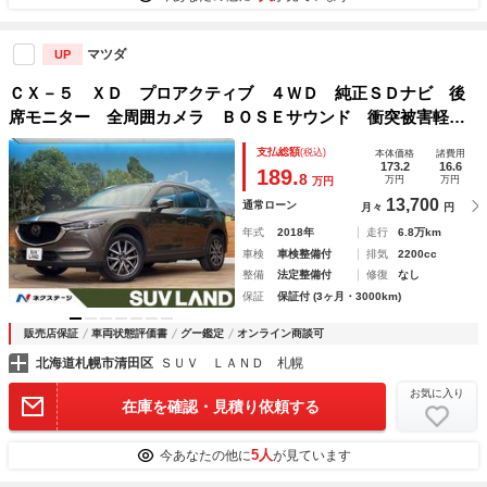
マツダ
UP
ＣＸ－５ ＸＤ プロアクティブ ４ＷＤ 純正ＳＤナビ 後
席モニター 全周囲カメラ ＢＯＳＥサウンド 衝突被害軽減
システム レーダークルーズ ブラインドスポット シートヒ
支払総額
(税込)
本体価格
諸費用
ーター 禁煙車 パワーシート コーナーセンサー ルーフレ
173.2
16.6
189.
8
万円
万円
万円
ール
13,700
通常ローン
月々
円
年式
2018年
走行
6.8万km
車検
車検整備付
排気
2200cc
整備
法定整備付
修復
なし
保証
保証付 (3ヶ月・3000km)
販売店保証
車両状態評価書
グー鑑定
オンライン商談可
北海道札幌市清田区
ＳＵＶ ＬＡＮＤ 札幌
お気に入り
在庫を確認・見積り依頼する
5人
今あなたの他に
が見ています