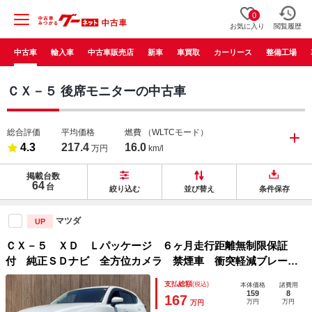
0
お気に入り
閲覧履歴
中古車
輸入車
中古車販売店
新車
車買取
カーリース
整備工場
ＣＸ－５ 後席モニターの中古車
総合評価
平均価格
燃費
（WLTCモード）
4.3
217.4
16.0
万円
km/l
掲載台数
64
台
絞り込む
並び替え
条件保存
マツダ
UP
ＣＸ－５ ＸＤ Ｌパッケージ ６ヶ月走行距離無制限保証
付 純正ＳＤナビ 全方位カメラ 禁煙車 衝突軽減ブレー
キ クリアランスソナー フルセグＴＶ フリップダウンモニ
支払総額
(税込)
本体価格
諸費用
ター ＢＯＳＥサウンド 本革シート レーダークルーズコン
159
8
167
万円
万円
万円
トロール