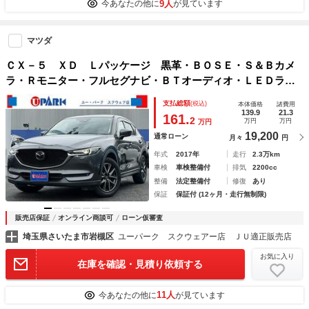
9人
今あなたの他に
が見ています
マツダ
ＣＸ－５ ＸＤ Ｌパッケージ 黒革・ＢＯＳＥ・Ｓ＆Ｂカメ
ラ・Ｒモニター・フルセグナビ・ＢＴオーディオ・ＬＥＤライ
ト・ＨＵＤ・ＢＳＭ・Ｃソナー・ＡＣＣ・ＬＫＡ・ＢＳＭ・ス
支払総額
(税込)
本体価格
諸費用
テア・シートヒーター・ＵＳＢ・ＥＴＣ・ドアバイザー
139.9
21.3
161.
2
万円
万円
万円
19,200
通常ローン
月々
円
年式
2017年
走行
2.3万km
車検
車検整備付
排気
2200cc
整備
法定整備付
修復
あり
保証
保証付 (12ヶ月・走行無制限)
販売店保証
オンライン商談可
ローン仮審査
埼玉県さいたま市岩槻区
ユーパーク スクウェアー店 ＪＵ適正販売店
お気に入り
在庫を確認・見積り依頼する
11人
今あなたの他に
が見ています