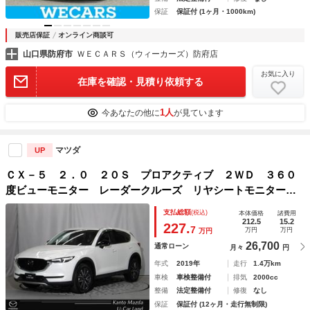
保証
保証付 (1ヶ月・1000km)
販売店保証
オンライン商談可
山口県防府市
ＷＥＣＡＲＳ（ウィーカーズ）防府店
お気に入り
在庫を確認・見積り依頼する
1人
今あなたの他に
が見ています
マツダ
UP
ＣＸ－５ ２．０ ２０Ｓ プロアクティブ ２ＷＤ ３６０
度ビューモニター レーダークルーズ リヤシートモニター
ステアリングヒーター シートヒーター パワーリフトゲー
支払総額
(税込)
本体価格
諸費用
ト ブレーキサポート フロントカメラ Ｂｌｕｅｔｏｏｔｈ
212.5
15.2
227.
7
万円
万円
万円
オーディオ エアコン
26,700
通常ローン
月々
円
年式
2019年
走行
1.4万km
車検
車検整備付
排気
2000cc
整備
法定整備付
修復
なし
保証
保証付 (12ヶ月・走行無制限)