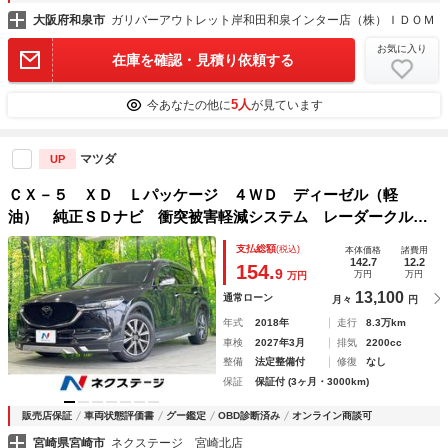
大阪府和泉市
ガリバーアウトレット岸和田和泉インター店（株）ＩＤＯＭ
お気に入り
在庫を確認・見積り依頼する
5人
今あなたの他に
が見ています
マツダ
UP
ＣＸ－５ ＸＤ Ｌパッケージ ４ＷＤ ディーゼル（軽
油） 純正ＳＤナビ 衝突被害軽減システム レーダークルー
ズ 全周囲カメラ 電動リアゲート レザーシート コーナー
支払総額
(税込)
本体価格
諸費用
センサー スマートキー ＬＥＤヘッド ＥＴＣ２．０
142.7
12.2
154.
9
万円
万円
万円
13,100
通常ローン
月々
円
年式
2018年
走行
8.3万km
車検
2027年3月
排気
2200cc
整備
法定整備付
修復
なし
保証
保証付 (3ヶ月・3000km)
販売店保証
車両状態評価書
グー鑑定
OBD診断済み
オンライン商談可
宮崎県宮崎市
ネクステージ 宮崎北店