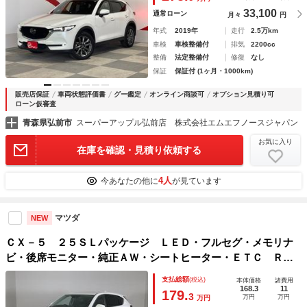
ホイール
33,100
通常ローン
月々
円
年式
2019年
走行
2.5万km
車検
車検整備付
排気
2200cc
整備
法定整備付
修復
なし
保証
保証付 (1ヶ月・1000km)
販売店保証
車両状態評価書
グー鑑定
オンライン商談可
オプション見積り可
ローン仮審査
青森県弘前市
スーパーアップル弘前店 株式会社エムエフノースジャパン
お気に入り
在庫を確認・見積り依頼する
4人
今あなたの他に
が見ています
マツダ
NEW
ＣＸ－５ ２５ＳＬパッケージ ＬＥＤ・フルセグ・メモリナ
ビ・後席モニター・純正ＡＷ・シートヒーター・ＥＴＣ Ｒカ
メラ シ－トヒ－タ－ スマ－トキ－ 電動シ－ト ３６０度
支払総額
(税込)
本体価格
諸費用
ビューモニター ＤＶＤプレーヤー ＬＫＡ ＰＳ ナビ＆Ｔ
168.3
11
179.
3
万円
万円
万円
Ｖ