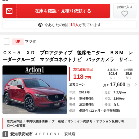
お気に入り
在庫を確認・見積り依頼する
14人
今あなたの他に
が見ています
マツダ
UP
ＣＸ－５ ＸＤ プロアクティブ 後席モニター ＢＳＭ レ
ーダークルーズ マツダコネクトナビ バックカメラ サイド
カメラ コーナーセンサー ＬＥＤヘッド ヘッドアップディ
支払総額
(税込)
本体価格
諸費用
スプレイ ＥＴＣ ＵＳＢポート スマートキー 純正１９イ
102.4
15.6
118
万円
万円
万円
ンチＡＷ
17,600
通常ローン
月々
円
年式
2017年
走行
7.2万km
車検
車検整備付
排気
2200cc
整備
法定整備付
修復
なし
保証
保証付 (12ヶ月・走行無制限)
販売店保証
車両状態評価書
グー鑑定
オンライン商談可
オプション見積り可
ローン仮審査
愛知県安城市
ＡＣＴＩＯＮ１ 安城店