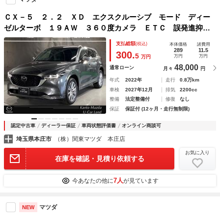
ＣＸ－５ ２．２ ＸＤ エクスクルーシブ モード ディー
ゼルターボ １９ＡＷ ３６０度カメラ ＥＴＣ 誤発進抑
制 アイドリングストップ搭載 本革シ－ト 衝突安全ボデ
支払総額
(税込)
本体価格
諸費用
ィ オートエアコン ブルートゥース 地上デジタル キーレ
289
11.5
300.
5
万円
万円
万円
ス １オーナー車 ミュージックプレイヤー接続可
48,000
通常ローン
月々
円
年式
2022年
走行
0.8万km
車検
2027年12月
排気
2200cc
整備
法定整備付
修復
なし
保証
保証付 (12ヶ月・走行無制限)
認定中古車
ディーラー保証
車両状態評価書
オンライン商談可
埼玉県本庄市
（株）関東マツダ 本庄店
お気に入り
在庫を確認・見積り依頼する
7人
今あなたの他に
が見ています
マツダ
NEW