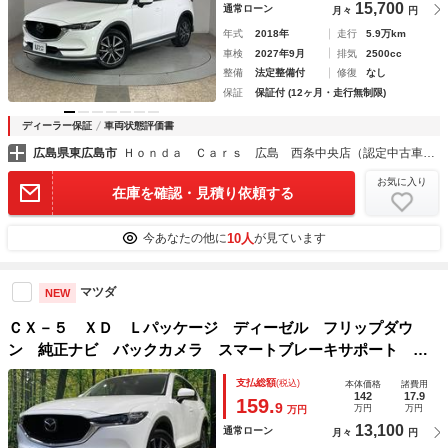
15,700
通常ローン
月々
円
年式
2018年
走行
5.9万km
車検
2027年9月
排気
2500cc
整備
法定整備付
修復
なし
保証
保証付 (12ヶ月・走行無制限)
ディーラー保証
車両状態評価書
広島県東広島市
Ｈｏｎｄａ Ｃａｒｓ 広島 西条中央店（認定中古車取扱店）
お気に入り
在庫を確認・見積り依頼する
10人
今あなたの他に
が見ています
マツダ
NEW
ＣＸ－５ ＸＤ Ｌパッケージ ディーゼル フリップダウ
ン 純正ナビ バックカメラ スマートブレーキサポート レ
ーダークルーズ ＢＯＳＥサウンド ＤＶＤ／ＣＤフルセグ
支払総額
(税込)
本体価格
諸費用
禁煙車 寒冷地仕様 ホワイト革シート シートヒーター ド
142
17.9
159.
9
万円
万円
万円
ラレコ
13,100
通常ローン
月々
円