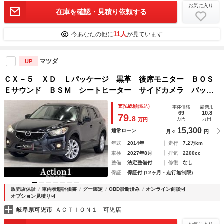
お気に入り
在庫を確認・見積り依頼する
11人
今あなたの他に
が見ています
マツダ
UP
ＣＸ－５ ＸＤ Ｌパッケージ 黒革 後席モニター ＢＯＳ
Ｅサウンド ＢＳＭ シートヒーター サイドカメラ バック
カメラ クルーズコントロール パワーシート オートヘッド
支払総額
(税込)
本体価格
諸費用
ライト 純正１９インチＡＷ ｉ－ｓｔｏｐ プッシュスター
69
10.8
79.
8
万円
万円
万円
ト
15,300
通常ローン
月々
円
年式
2014年
走行
7.2万km
車検
2027年8月
排気
2200cc
整備
法定整備付
修復
なし
保証
保証付 (12ヶ月・走行無制限)
販売店保証
車両状態評価書
グー鑑定
OBD診断済み
オンライン商談可
オプション見積り可
岐阜県可児市
ＡＣＴＩＯＮ１ 可児店