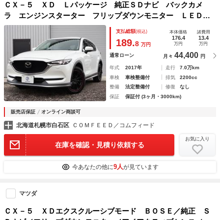
ＣＸ－５ ＸＤ Ｌパッケージ 純正ＳＤナビ バックカメ
ラ エンジンスターター フリップダウンモニター ＬＥＤヘ
ッドライト 黒革シート パワーシート シートヒーター ア
支払総額
(税込)
本体価格
諸費用
ダプティブクルーズ ステアリングヒーター ＢＯＳＥサウン
176.4
13.4
189.
8
万円
万円
万円
ド
44,400
通常ローン
月々
円
年式
2017年
走行
7.0万km
車検
車検整備付
排気
2200cc
整備
法定整備付
修復
なし
保証
保証付 (3ヶ月・3000km)
販売店保証
オンライン商談可
北海道札幌市白石区
ＣＯＭＦＥＥＤ／コムフィード
お気に入り
在庫を確認・見積り依頼する
9人
今あなたの他に
が見ています
マツダ
ＣＸ－５ ＸＤエクスクルーシブモード ＢＯＳＥ／純正 Ｓ