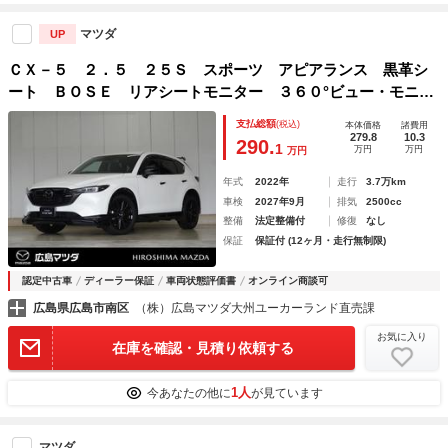
マツダ
UP
ＣＸ－５ ２．５ ２５Ｓ スポーツ アピアランス 黒革シ
ート ＢＯＳＥ リアシートモニター ３６０°ビュー・モニタ
ー 純正ナビ 前後ドライブレコーダー ＥＴＣ 障害物セン
支払総額
(税込)
本体価格
諸費用
サー パドルシフト レーダー・クルーズ・コントロール シ
279.8
10.3
290.
1
万円
万円
万円
ートヒーター 電動シート
年式
2022年
走行
3.7万km
車検
2027年9月
排気
2500cc
整備
法定整備付
修復
なし
保証
保証付 (12ヶ月・走行無制限)
認定中古車
ディーラー保証
車両状態評価書
オンライン商談可
広島県広島市南区
（株）広島マツダ大州ユーカーランド直売課
お気に入り
在庫を確認・見積り依頼する
1人
今あなたの他に
が見ています
マツダ