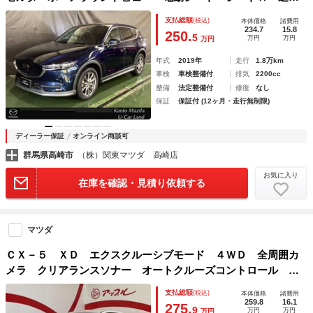
型クルコン クリアランスソナー １オーナー フルセグＴ
支払総額
(税込)
本体価格
諸費用
Ｖ レーンアシスト ＤＶＤ再生 Ｂｌｕｅｔｏｏｔｈ ＬＥ
234.7
15.8
250.
5
万円
万円
万円
Ｄ 本革シート 盗難防止装置 キーレス 記録簿
年式
2019年
走行
1.8万km
車検
車検整備付
排気
2200cc
整備
法定整備付
修復
なし
保証
保証付 (12ヶ月・走行無制限)
ディーラー保証
オンライン商談可
群馬県高崎市
（株）関東マツダ 高崎店
お気に入り
在庫を確認・見積り依頼する
マツダ
ＣＸ－５ ＸＤ エクスクルーシブモード ４ＷＤ 全周囲カ
メラ クリアランスソナー オートクルーズコントロール レ
ーンアシスト パワーシート 衝突被害軽減システム ＴＶ
支払総額
(税込)
本体価格
諸費用
オートライト ＬＥＤヘッドランプ 電動リアゲート アルミ
259.8
16.1
275.
9
万円
万円
万円