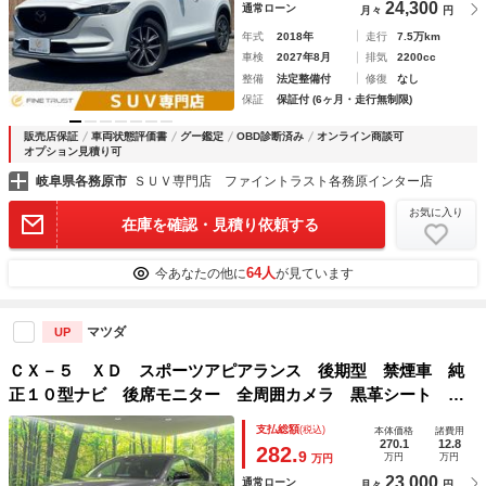
24,300
通常ローン
月々
円
年式
2018年
走行
7.5万km
車検
2027年8月
排気
2200cc
整備
法定整備付
修復
なし
保証
保証付 (6ヶ月・走行無制限)
販売店保証
車両状態評価書
グー鑑定
OBD診断済み
オンライン商談可
オプション見積り可
岐阜県各務原市
ＳＵＶ専門店 ファイントラスト各務原インター店
お気に入り
在庫を確認・見積り依頼する
64人
今あなたの他に
が見ています
マツダ
UP
ＣＸ－５ ＸＤ スポーツアピアランス 後期型 禁煙車 純
正１０型ナビ 後席モニター 全周囲カメラ 黒革シート シ
ートヒーター シートメモリー レーダークルーズ 誤発進抑
支払総額
(税込)
本体価格
諸費用
制機能 ＬＥＤヘッド オートライト ワイヤレス充電 Ｂｌ
270.1
12.8
282.
9
万円
万円
万円
ｕｅｔｏｏｔｈ
23,000
通常ローン
月々
円