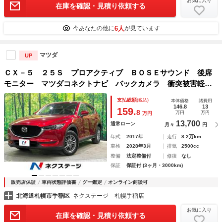
お気に入り
在庫を確認・見積り依頼する
6人
今あなたの他に
が見ています
マツダ
UP
ＣＸ－５ ２５Ｓ プロアクティブ ＢＯＳＥサウンド 後席
モニター マツダコネクトナビ バックカメラ 衝突被害軽
減 レーダークルーズ ブラインドスポット 車線逸脱警報
支払総額
(税込)
本体価格
諸費用
ステアリングヒーター メモリー付パワーシート シートヒー
146.8
13
159.
8
万円
万円
万円
ター
13,700
通常ローン
月々
円
年式
2017年
走行
8.2万km
車検
2028年3月
排気
2500cc
整備
法定整備付
修復
なし
保証
保証付 (3ヶ月・3000km)
販売店保証
車両状態評価書
グー鑑定
オンライン商談可
北海道札幌市手稲区
ネクステージ 札幌手稲店
お気に入り
在庫を確認・見積り依頼する