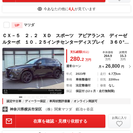
4人
今あなたの他に
が見ています
マツダ
UP
ＣＸ－５ ２．２ ＸＤ スポーツ アピアランス ディーゼ
ルターボ １０．２５インチセンターディスプレイ ３６０°ビ
ューモニター ２カメラドライブレコーダー ＥＴＣ アダプ
支払総額
(税込)
本体価格
諸費用
ティブクルーズコントロール 衝突被害軽減ブレーキ ＡＴ誤
264.9
15.3
280.
2
万円
万円
万円
発進抑制制御 ブラインドスポットモニタ
26,800
通常ローン
月々
円
年式
2023年
走行
6.7万km
車検
車検整備付
排気
2200cc
整備
法定整備付
修復
なし
保証
保証付 (12ヶ月・走行無制限)
認定中古車
ディーラー保証
車両状態評価書
オンライン商談可
神奈川県横浜市栄区
（株）関東マツダ 鍛冶ヶ谷店
お気に入り
在庫を確認・見積り依頼する