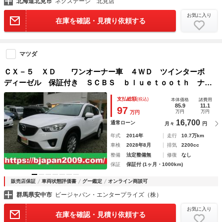
北海道北見市
ネクステージ 北見店
お気に入り
在庫を確認・見積り依頼する
マツダ
ＣＸ－５ ＸＤ ワンオーナー車 ４ＷＤ ツインターボ
ディーゼル 保証付き ＳＣＢＳ ｂｌｕｅｔｏｏｔｈ ナビ
テレビ Ｂモニター オートクルーズ サイドエアバッグ 地
支払総額
(税込)
本体価格
諸費用
デジ パワステ パワーウインドウ ＡＷ サイドモニター
85.9
11.1
97
万円
万円
万円
盗難防止システム ＥＴＣ
16,700
通常ローン
月々
円
年式
2014年
走行
10.7万km
車検
2028年8月
排気
2200cc
整備
法定整備無
修復
なし
保証
保証付 (1ヶ月・1000km)
販売店保証
車両状態評価書
グー鑑定
オンライン商談可
群馬県安中市
ビージャパン・エンタープライズ（株）
お気に入り
在庫を確認・見積り依頼する