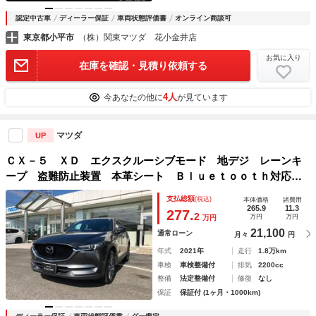
認定中古車
ディーラー保証
車両状態評価書
オンライン商談可
東京都小平市
（株）関東マツダ 花小金井店
お気に入り
在庫を確認・見積り依頼する
4人
今あなたの他に
が見ています
マツダ
UP
ＣＸ－５ ＸＤ エクスクルーシブモード 地デジ レーンキ
ープ 盗難防止装置 本革シート Ｂｌｕｅｔｏｏｔｈ対応
キーレス ＬＥＤ クリアランスソナー ミュージックプレイ
支払総額
(税込)
本体価格
諸費用
ヤー接続可 ＵＳＢ サイドカメラ 禁煙車 エアシート オ
265.9
11.3
277.
2
万円
万円
万円
ートＬＥＤ
21,100
通常ローン
月々
円
年式
2021年
走行
1.8万km
車検
車検整備付
排気
2200cc
整備
法定整備付
修復
なし
保証
保証付 (1ヶ月・1000km)