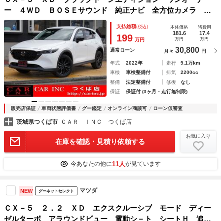
ー ４ＷＤ ＢＯＳＥサウンド 純正ナビ 全方位カメラ フ
リップダウンモニター 衝突軽減ブレーキ レーンアシスト
支払総額
(税込)
本体価格
諸費用
クリアランスソナー ブラインドスポットモニター シートヒ
181.6
17.4
199
万円
万円
万円
ータ パワーバックドア
30,800
通常ローン
月々
円
年式
2022年
走行
9.1万km
車検
車検整備付
排気
2200cc
整備
法定整備付
修復
なし
保証
保証付 (3ヶ月・走行無制限)
販売店保証
車両状態評価書
グー鑑定
オンライン商談可
ローン仮審査
茨城県つくば市
ＣＡＲ ＩＮＣ つくば店
お気に入り
在庫を確認・見積り依頼する
11人
今あなたの他に
が見ています
マツダ
NEW
グーネットセレクト
ＣＸ－５ ２．２ ＸＤ エクスクルーシブ モード ディー
ゼルターボ アラウンドビュー 電動シ－ト シートＨ 追従