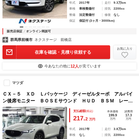
年式
2017年
走行
9.3万km
車検
車検整備付
排気
2200cc
整備
法定整備付
修復
なし
保証
保証付 (3ヶ月・3000km)
販売店保証
オンライン商談可
群馬県前橋市
ネクステージ 前橋店
お気に入り
在庫を確認・見積り依頼する
12人
今あなたの他に
が見ています
マツダ
ＣＸ－５ ＸＤ Ｌパッケージ ディーゼルターボ アルパイ
ン後席モニター ＢＯＳＥサウンド ＨＵＤ ＢＳＭ レーダ
ークルーズ ＥＴＣ 全席シート・ステアヒーター 純正ナ
支払総額
(税込)
本体価格
諸費用
ビ サイド・バックカメラ ＢＴオーディオ パワーリフトゲ
199.9
17.3
217.
2
万円
万円
万円
ート パーキングセンサー
年式
2017年
走行
3.8万km
車検
なし
排気
2200cc