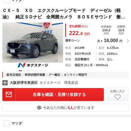
ＣＸ－５ ＸＤ エクスクルーシブモード ディーゼル（軽
油） 純正ＳＤナビ 全周囲カメラ ＢＯＳＥサウンド 衝突
被害軽減システム レーダークルーズ 電動リアゲート レザ
支払総額
(税込)
本体価格
諸費用
ーシート ドラレコ コーナーセンサー スマートキー ＬＥ
210.2
12.6
222.
8
万円
万円
万円
Ｄヘッド ＥＴＣ
16,000
通常ローン
月々
円
年式
2018年
走行
6.3万km
車検
2027年10月
排気
2200cc
整備
法定整備付
修復
なし
保証
保証付 (3ヶ月・3000km)
販売店保証
車両状態評価書
グー鑑定
オンライン商談可
大阪府堺市美原区
ネクステージ 堺美原店
お気に入り
在庫を確認・見積り依頼する
4人
今あなたの他に
が見ています
マツダ