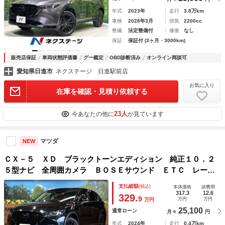
年式
2023年
走行
3.8万km
車検
2028年3月
排気
2200cc
整備
法定整備付
修復
なし
保証
保証付 (3ヶ月・3000km)
販売店保証
車両状態評価書
グー鑑定
OBD診断済み
オンライン商談可
愛知県日進市
ネクステージ 日進駅前店
お気に入り
在庫を確認・見積り依頼する
23人
今あなたの他に
が見ています
マツダ
NEW
ＣＸ－５ ＸＤ ブラックトーンエディション 純正１０．２
５型ナビ 全周囲カメラ ＢＯＳＥサウンド ＥＴＣ レーダ
ークルーズ ブラインドスポットモニター ＬＥＤヘッド
支払総額
(税込)
本体価格
諸費用
シートヒーター ステアリングヒーター ヘッドアップディス
317.3
12.6
329.
9
万円
万円
万円
プレイ
25,100
通常ローン
月々
円
年式
2024年
走行
0.4万km