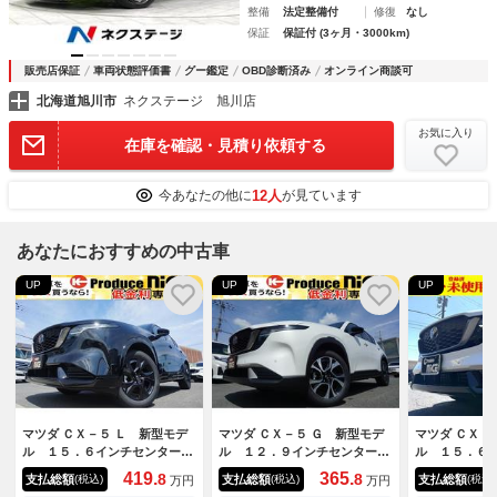
整備
法定整備付
修復
なし
保証
保証付 (3ヶ月・3000km)
販売店保証
車両状態評価書
グー鑑定
OBD診断済み
オンライン商談可
北海道旭川市
ネクステージ 旭川店
お気に入り
在庫を確認・見積り依頼する
12人
今あなたの他に
が見ています
あなたにおすすめの中古車
UP
UP
UP
マツダ ＣＸ－５ Ｌ 新型モデ
マツダ ＣＸ－５ Ｇ 新型モデ
マツダ ＣＸ－
ル １５．６インチセンターデ
ル １２．９インチセンターデ
ル １５．６
イスプレイ シートヒータ ス
イスプレイ シートヒータ ス
イスプレイ 
419.
365.
8
8
支払総額
支払総額
支払総額
(税込)
(税込)
(税込)
万円
万円
テアリングヒータ Ｂｏｓｅサ
テアリングヒータ ワイヤレス
テアリングヒ