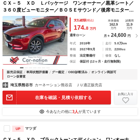
ＣＸ－５ ＸＤ Ｌパッケージ ワンオーナー／黒革シート／
３６０度ビューモニター／ＢＯＳＥサウンド／後席モニター／
衝突軽減ブレ－キ／車線逸脱防止／後側方検知警報／誤発進抑
支払総額
(税込)
本体価格
諸費用
制／レーダークルコン／ソナー／アダプティブＬＥＤライト
162.9
11.9
174.
8
万円
万円
万円
24,600
通常ローン
月々
円
年式
2018年
走行
5.0万km
車検
2027年9月
排気
2200cc
整備
法定整備付
修復
なし
保証
保証付 (12ヶ月・走行無制限)
販売店保証
車両状態評価書
グー鑑定
OBD診断済み
オンライン商談可
ローン仮審査
埼玉県熊谷市
カーネーション熊谷店 ＪＵ適正販売店
お気に入り
在庫を確認・見積り依頼する
3人
今あなたの他に
が見ています
マツダ
UP
ＣＸ－５ ＸＤ ブラックトーンエディション ワンオーナ