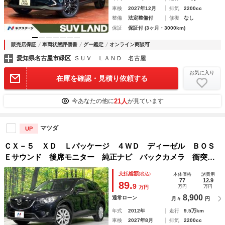
車検
2027年12月
排気
2200cc
整備
法定整備付
修復
なし
保証
保証付 (3ヶ月・3000km)
販売店保証
車両状態評価書
グー鑑定
オンライン商談可
愛知県名古屋市緑区
ＳＵＶ ＬＡＮＤ 名古屋
お気に入り
在庫を確認・見積り依頼する
21人
今あなたの他に
が見ています
マツダ
UP
ＣＸ－５ ＸＤ Ｌパッケージ ４ＷＤ ディーゼル ＢＯＳ
Ｅサウンド 後席モニター 純正ナビ バックカメラ 衝突軽
減 寒冷地仕様 禁煙車 レーダークルーズ シートヒータ
支払総額
(税込)
本体価格
諸費用
ー ドラレコ ＥＴＣ パワーシート スマートキー ＨＩＤ
77
12.9
89.
9
万円
万円
万円
ヘッド
8,900
通常ローン
月々
円
年式
2012年
走行
9.5万km
車検
2027年8月
排気
2200cc