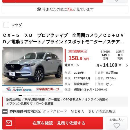
7人
今あなたの他に
が見ています
マツダ
ＣＸ－５ ＸＤ プロアクティブ 全周囲カメラ／ＣＤ＋ＤＶ
Ｄ／電動リアゲート／ブラインドスポットモニター／ステアリ
ングヒーター／シートヒーター／レーンキープアシスト／レー
支払総額
(税込)
本体価格
諸費用
ダークルーズコントロール／クリアランスソナー／シートメモ
149.9
8.9
158.
8
万円
万円
万円
リー
14,100
通常ローン
月々
円
年式
2018年
走行
5.0万km
車検
2027年12月
排気
2200cc
整備
法定整備付
修復
なし
保証
保証付 (1ヶ月・1000km)
販売店保証
車両状態評価書
グー鑑定
OBD診断済み
オンライン商談可
オプション見積り可
ローン仮審査
静岡県静岡市清水区
グッドスピード ＭＥＧＡ ＳＵＶ清水鳥坂店
お気に入り
在庫を確認・見積り依頼する