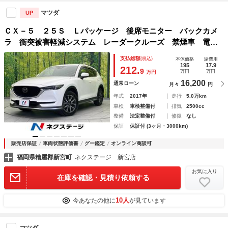
マツダ
UP
ＣＸ－５ ２５Ｓ Ｌパッケージ 後席モニター バックカメ
ラ 衝突被害軽減システム レーダークルーズ 禁煙車 電動
リアゲート レザーシート ドラレコ コーナーセンサー ス
支払総額
(税込)
本体価格
諸費用
マートキー ＬＥＤヘッド ビルトインＥＴＣ
195
17.9
212.
9
万円
万円
万円
16,200
通常ローン
月々
円
年式
2017年
走行
5.0万km
車検
車検整備付
排気
2500cc
整備
法定整備付
修復
なし
保証
保証付 (3ヶ月・3000km)
販売店保証
車両状態評価書
グー鑑定
オンライン商談可
福岡県糟屋郡新宮町
ネクステージ 新宮店
お気に入り
在庫を確認・見積り依頼する
10人
今あなたの他に
が見ています
マツダ