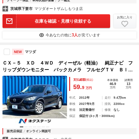
ディーラー保証
車両状態評価書
グー鑑定
茨城県下妻市
マツダオートザムしもつま店
お気に入り
在庫を確認・見積り依頼する
3人
今あなたの他に
が見ています
マツダ
NEW
ＣＸ－５ ＸＤ ４ＷＤ ディーぜル（軽油） 純正ナビ フ
リップダウンモニター バックカメラ フルセグＴＶ Ｂｌｕ
ｅｔｏｏｔｈ接続 ＨＩＤヘッドライト サイドカメラ スマ
支払総額
(税込)
本体価格
諸費用
ートキー ＥＴＣ クルコン アイドリングストップ
46.9
13
59.
9
万円
万円
万円
年式
2012年
走行
9.4万km
車検
2027年9月
排気
2200cc
整備
法定整備付
修復
なし
保証
保証付 (3ヶ月・3000km)
販売店保証
オンライン商談可