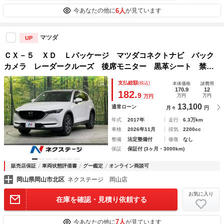
6人
今あなたの他に
が見ています
マツダ
UP
ＣＸ－５ ＸＤ Ｌパッケージ マツダコネクトナビ バック
カメラ レーダークルーズ 後席モニター 黒革シート 禁煙
車 クリアランスソナー 電動リアゲート ＬＥＤヘッドライ
支払総額
(税込)
本体価格
諸費用
ト シートヒーター ステアリングヒーター ＥＴＣ
170.9
12
182.
9
万円
万円
万円
13,100
通常ローン
月々
円
年式
2017年
走行
6.3万km
車検
2026年11月
排気
2200cc
整備
法定整備付
修復
なし
保証
保証付 (3ヶ月・3000km)
販売店保証
車両状態評価書
グー鑑定
オンライン商談可
岡山県岡山市北区
ネクステージ 岡山店
お気に入り
在庫を確認・見積り依頼する
7人
今あなたの他に
が見ています