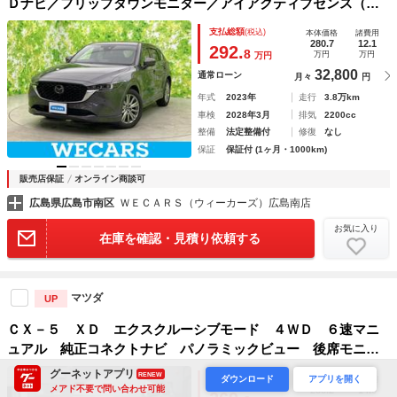
Ｄナビ／フリップダウンモニター／アイアクティブセンス（マ
ツダ）／エアーシート 前席／３６０°ビューモニター／車線逸
支払総額
(税込)
本体価格
諸費用
脱防止支援システム／シート 合皮／電動バックドア
280.7
12.1
292.
8
万円
万円
万円
32,800
通常ローン
月々
円
年式
2023年
走行
3.8万km
車検
2028年3月
排気
2200cc
整備
法定整備付
修復
なし
保証
保証付 (1ヶ月・1000km)
販売店保証
オンライン商談可
広島県広島市南区
ＷＥＣＡＲＳ（ウィーカーズ）広島南店
お気に入り
在庫を確認・見積り依頼する
マツダ
UP
ＣＸ－５ ＸＤ エクスクルーシブモード ４ＷＤ ６速マニ
ュアル 純正コネクトナビ パノラミックビュー 後席モニタ
ー レーダークルーズ ＢＯＳＥサウンド 本杢パネル パワ
グーネットアプリ
RENEW
支払総額
(税込)
ダウンロード
アプリを開く
本体価格
諸費用
ーバックドア ナッパレザーシート 前後シートヒーター Ｌ
メアド不要で問い合わせ可能
255.2
14.6