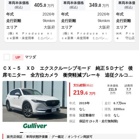
ウンドシステム１２スピーカ
充電器 パワーバックドア パ
ウンドシステ
車両本体価格
車両本体価格
車両本体価格
405.
349.
8
8
万円
万円
ワイヤレス充電器 ハンズフリ
ノラミックビューモニター マ
カ ワイヤレ
(税込)
(税込)
(税込)
ー機能付きパワーバックドア
ツダ・ハーモニック・アコース
フリー機能付
年式
2026年
年式
2026年
年式
パノラミックビューモニタ
ティック＋８スピーカー
ア パノラミ
走行距離
9kmkm
走行距離
9kmkm
走行距離
エリア
大阪府
エリア
大阪府
エリア
（株）Ｋ Ｐｒｏｄｕｃｅ ｎｉ
（株）Ｋ Ｐｒｏｄｕｃｅ ｎｉ
㈱Ｋ Ｐｒｏｄ
ｃｅ新車・未使用車 ミニバン専
ｃｅ新車・未使用車 ミニバン専
ｅ 守山店
門店 アルファード・ヴェルファ
門店 アルファード・ヴェルファ
イア・ノア・ヴォクシー・セレナ
イア・ノア・ヴォクシー・セレナ
マツダ
UP
ＣＸ－５ ＸＤ エクスクルーシブモード 純正ＳＤナビ 後
席モニター 全方位カメラ 衝突軽減ブレーキ 追従クルコ
ン レーンキープアシスト コーナーセンサー レザーシー
支払総額
(税込)
本体価格
諸費用
ト シートヒーター ベンチレーション ブラインドスポット
211.9
7.7
219.
6
万円
万円
万円
モニター ＥＴＣ
年式
2019年
走行
6.7万km
車検
なし
排気
2200cc
整備
法定整備付
修復
なし
保証
保証付 (3ヶ月・走行無制限)
販売店保証
車両状態評価書
グー鑑定
オンライン商談可