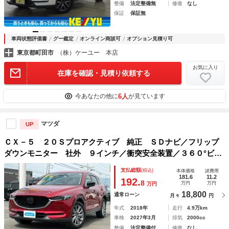
整備
法定整備無
修復
なし
保証
保証無
車両状態評価書
グー鑑定
オンライン商談可
オプション見積り可
東京都町田市
（株）ケーユー 本店
お気に入り
在庫を確認・見積り依頼する
6人
今あなたの他に
が見ています
マツダ
UP
ＣＸ－５ ２０Ｓプロアクティブ 純正 ＳＤナビ／フリップ
ダウンモニター 社外 ９インチ／衝突安全装置／３６０°ビュ
ーモニター／車線逸脱防止支援システム／ドライブレコーダ
支払総額
(税込)
本体価格
諸費用
ー 純正／ヘッドランプ ＬＥＤ／Ｂｌｕｅｔｏｏｔｈ接続
181.6
11.2
192.
8
万円
万円
万円
18,800
通常ローン
月々
円
年式
2018年
走行
4.9万km
車検
2027年3月
排気
2000cc
整備
法定整備付
修復
なし