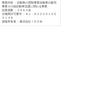
事業内容 ：自動車の買取事業自動車の販売
(税込)
事業その他自動車流通に関わる事業
グークーポン
従業員数 ：３９６４名
古物商許可番号 ：Ｎｏ．６２２２０１００
５１４６
日産 ルークス ハイウェ
資格所有者 ：株式会社ＩＤＯＭ
イスターＧタボアバンク
ロムプロパイロットＥＤ
支払総額
148.8
万円
(税込)
(リ済込)
143.9
車両本体価格
万円
(税込)
グークーポン
日産 エクストレイル ２
０Ｘｉ
支払総額
183.8
万円
(税込)
(リ済込)
173.6
車両本体価格
万円
(税込)
グークーポン
トヨタ アルファードハ
イブリッド ＳＲ Ｃパ
ッケージ
支払総額
488.8
万円
(税込)