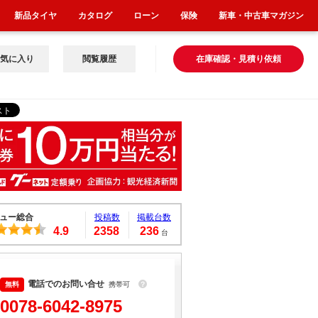
新品タイヤ
カタログ
ローン
保険
新車・中古車マガジン
気に入り
閲覧履歴
在庫確認・見積り依頼
ュー総合
投稿数
掲載台数
4.9
2358
236
台
電話でのお問い合せ
携帯可
？
0078-6042-8975