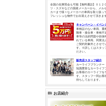
全国の在庫照会も可能【無料通話】０１２
ツ・スズキなどの国産メーカーから、メル
カーまで様々なメーカーの車両を取り扱っ
フレッシュな物件でお出迎えさせて頂きま
キャンペーン・イベン
車検証のない車両、重
難車・接合車・車検不
車等の法的問題や担保
れている車両、同業法
ご契約対象外とさせて
す。※詳しくはスタッ
ださい。
販売店スタッフ紹介
カーライフプランナー
知識豊富なカーライフ
お客様のカーライフを
す。スタッフ一同お客
待ちしております。
お店紹介