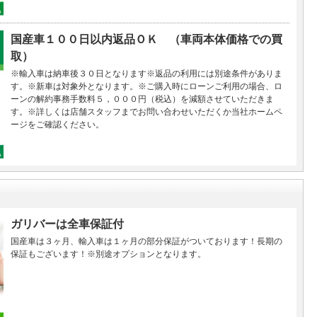
国産車１００日以内返品ＯＫ （車両本体価格での買
取）
※輸入車は納車後３０日となります※返品の利用には別途条件がありま
す。※新車は対象外となります。※ご購入時にローンご利用の場合、ロ
ーンの解約事務手数料５，０００円（税込）を減額させていただきま
す。※詳しくは店舗スタッフまでお問い合わせいただくか当社ホームペ
ージをご確認ください。
ガリバーは全車保証付
国産車は３ヶ月、輸入車は１ヶ月の部分保証がついております！長期の
保証もございます！※別途オプションとなります。