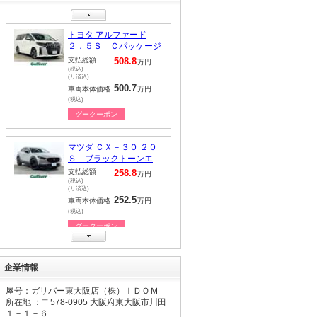
グークーポン
トヨタ ランドクルーザ
ープラド ＴＸ Ｌパッ
ケージ ７０ｔｈアニバ
支払総額
468.8
万円
ーサリーリミテッド
(税込)
(リ済込)
456.6
車両本体価格
万円
(税込)
グークーポン
トヨタ アルファード
２．５Ｓ Ｃパッケージ
支払総額
538.8
万円
(税込)
(リ済込)
531.1
車両本体価格
万円
(税込)
グークーポン
トヨタ アルファード
企業情報
２．５Ｓ Ｃパッケージ
支払総額
548.8
万円
屋号：ガリバー東大阪店（株）ＩＤＯＭ
(税込)
所在地 ：〒
578-0905
大阪府東大阪市川田
(リ済込)
541.1
１－１－６
車両本体価格
万円