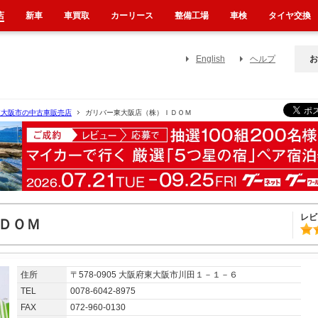
店
新車
車買取
カーリース
整備工場
車検
タイヤ交換
English
ヘルプ
お
東大阪市の中古車販売店
ガリバー東大阪店（株）ＩＤＯＭ
レビ
ＤＯＭ
住所
〒578-0905 大阪府東大阪市川田１－１－６
TEL
0078-6042-8975
FAX
072-960-0130