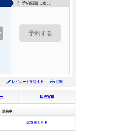
3. 予約画面に進む
予約する
レビューを投稿する
印刷
トヨタ ライズ Ｚ
ー
販売実績
支払総額
288.8
万円
(税込)
(リ済込)
試乗車
282.7
車両本体価格
万円
(税込)
試乗車を見る
グークーポン