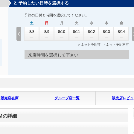
2. 予約したい日時を選択する
予約の日付と時間を選択してください。
土
日
月
火
水
木
金
8/8
8/9
8/10
8/11
8/12
8/13
8/14
○ ネット予約可 - ネット予約不可
来店時間を選択して下さい
販売店在庫
グループ店一覧
販売店レビュ
Ｍの詳細