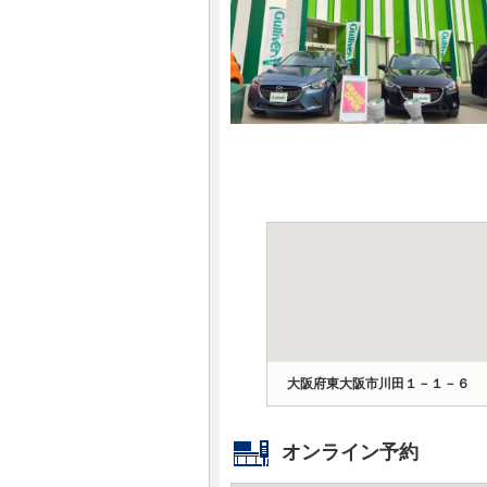
マガジン
車カタログ
自動車ローン
保険
レビュー
価格相場
教習所
大阪府東大阪市川田１－１－６
用語集
オンライン予約