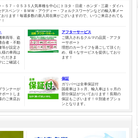
０－５７－０５３５人気車種を中心にトヨタ・日産・ホンダ・三菱・ダイハ
セデスベンツ・ＢＭＷ・アウディー・フォルクスワーゲンなどの輸入車メー
ております！毎週多数の新入荷在庫がございますので、いつご来店されても
す！
ト
アフターサービス
機車両等、盗
ご購入されるクルマの品質・アフタ
適合者・不動
ーサポート
権等が設定さ
理想のカーライフを過ごして頂くた
人様の車両は
め、様々なサービスを提供しており
いただきま
ます！
フにご確認く
保証
ガリバーは全車保証付
プランナーが
国産車は３ヶ月、輸入車は１ヶ月の
サポートしま
部分保証がついております！長期の
様のご来店お
保証もございます！※別途オプショ
ンとなります。