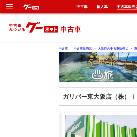
中古車
輸入車
中古車販売
新車
中古車
中古車
中古車販売店
大阪府の中古車販売店
輸入車
クルマ買取
カーリース
ガリバー東大阪店（株）Ｉ
タイヤ交換
整備工場
車検