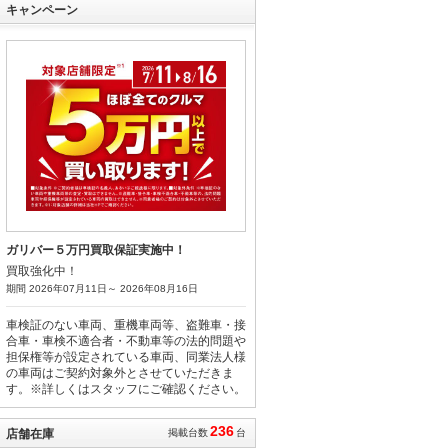
キャンペーン
トヨタ ランドクルーザ
ープラド ＴＸ Ｌパッ
ケージ
支払総額
508.8
万円
(税込)
(リ済込)
496.3
車両本体価格
万円
(税込)
グークーポン
トヨタ アルファード
２．５Ｓ Ｃパッケージ
支払総額
508.8
万円
(税込)
(リ済込)
ガリバー５万円買取保証実施中！
500.7
車両本体価格
万円
買取強化中！
(税込)
期間 2026年07月11日～ 2026年08月16日
グークーポン
車検証のない車両、重機車両等、盗難車・接
マツダ ＣＸ－３０ ２０
合車・車検不適合者・不動車等の法的問題や
Ｓ ブラックトーンエデ
担保権等が設定されている車両、同業法人様
ィション
の車両はご契約対象外とさせていただきま
支払総額
258.8
万円
す。※詳しくはスタッフにご確認ください。
(税込)
(リ済込)
252.5
車両本体価格
万円
236
(税込)
店舗在庫
掲載台数
台