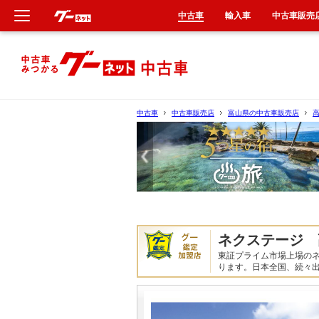
中古車
輸入車
中古車販売
新車
中古車
中古車
中古車販売店
富山県の中古車販売店
輸入車
クルマ買取
カーリース
ネクステージ 
タイヤ交換
東証プライム市場上場の
ります。日本全国、続々
整備工場
車検