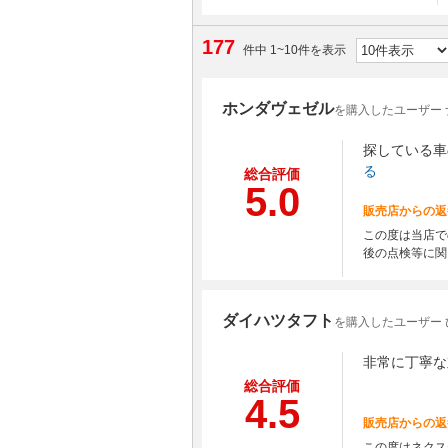
177
件中 1~10件を表示
ホンダヴェゼル
を購入したユーザー 
探している車
る
総合評価
5.0
販売店からの返
この度は当店で
後の点検等に関
ダイハツタフト
を購入したユーザー 
非常に丁寧な
総合評価
4.5
販売店からの返
この度はネクス