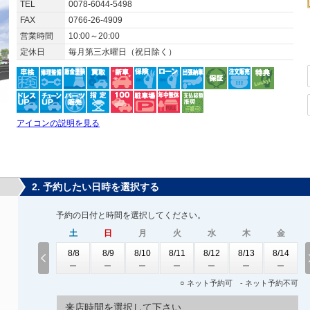
TEL
0078-6044-5498
FAX
0766-26-4909
営業時間
10:00～20:00
定休日
毎月第三水曜日（祝日除く）
アイコンの説明を見る
2. 予約したい日時を選択する
予約の日付と時間を選択してください。
土
日
月
火
水
木
金
8/8
8/9
8/10
8/11
8/12
8/13
8/14
○ ネット予約可 - ネット予約不可
来店時間を選択して下さい