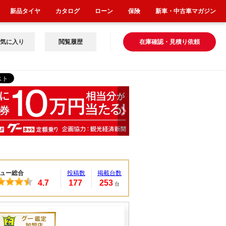
新品タイヤ
カタログ
ローン
保険
新車・中古車マガジン
気に入り
閲覧履歴
在庫確認・見積り依頼
ュー総合
投稿数
掲載台数
4.7
177
253
台