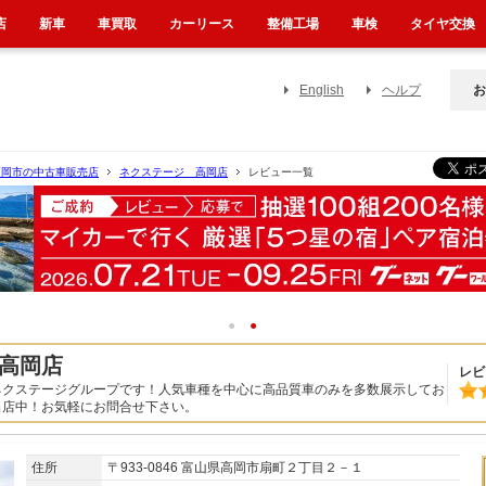
店
新車
車買取
カーリース
整備工場
車検
タイヤ交換
English
ヘルプ
お
高岡市の中古車販売店
ネクステージ 高岡店
レビュー一覧
1
2
高岡店
レビ
ネクステージグループです！人気車種を中心に高品質車のみを多数展示してお
出店中！お気軽にお問合せ下さい。
住所
〒933-0846 富山県高岡市扇町２丁目２－１