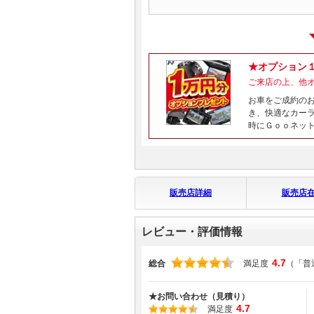
★オプション
ご来店の上、他
お車をご成約の
き、快適なカー
時にＧｏｏネッ
販売店詳細
販売店
レビュー・評価情報
4.7
総合
満足度
（「普
★お問い合わせ（見積り）
4.7
満足度