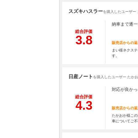
スズキハスラー
を購入したユーザー 
納車まで逐一
総合評価
3.8
販売店からの返
まい様ネクステ
す。
日産ノート
を購入したユーザー たか
対応が良かっ
総合評価
4.3
販売店からの返
たかおか様この
車についてご不