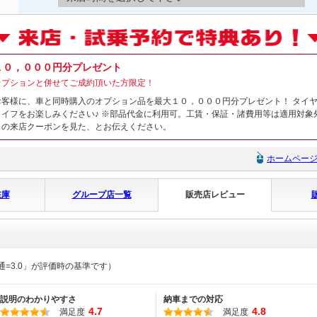
１０，０００円分プレゼント
オプションと併せてご成約頂いた方限定！
お客様に、車と同時購入のオプション品を最大１０，０００円分プレゼント！ タイ
ライフをお楽しみください♪ ※部品代金に利用可。工賃・保証・諸費用等は適用対象
トの来店クーポンを見た、とお伝えください。
ホームペー
在庫
グループ店一覧
販売店レビュー
通=3.0」が評価時の基準です）
説明のわかりやすさ
納車までの対応
4.7
4.8
満足度
満足度