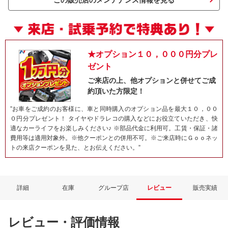
この販売店のメンテナンス情報を見る
★オプション１０，０００円分プレ
ゼント
ご来店の上、他オプションと併せてご成
約頂いた方限定！
”お車をご成約のお客様に、車と同時購入のオプション品を最大１０，００
０円分プレゼント！ タイヤやドラレコの購入などにお役立ていただき、快
ネット予約でキャンペーンに応募しよ
適なカーライフをお楽しみください♪ ※部品代金に利用可。工賃・保証・諸
費用等は適用対象外。※他クーポンとの併用不可。※ご来店時にＧｏｏネッ
トの来店クーポンを見た、とお伝えください。”
詳細
在庫
グループ店
レビュー
販売実績
レビュー・評価情報