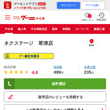
グーネットアプリ
RENEW
ダウンロード
アプリを開く
メアド不要で問い合わせ可能
0
お気に入り
閲覧履歴
中古車
輸入車
中古車販売店
新車
車買取
カーリース
整備工場
ネクステージ 草津店
MAP
グー鑑定加盟店
総合評価
投稿数
在庫台数
499
235
4.8
件
台
無料電話
販売店のレビューを投稿する