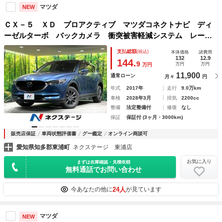
マツダ
NEW
ＣＸ－５ ＸＤ プロアクティブ マツダコネクトナビ ディ
ーゼルターボ バックカメラ 衝突被害軽減システム レーダ
ークルーズ 禁煙車 シートヒーター コーナーセンサー ス
支払総額
(税込)
本体価格
諸費用
マートキー ＬＥＤヘッド ＥＴＣ オートハイビーム
132
12.9
144.
9
万円
万円
万円
11,900
通常ローン
月々
円
年式
2017年
走行
9.0万km
車検
2028年3月
排気
2200cc
整備
法定整備付
修復
なし
保証
保証付 (3ヶ月・3000km)
販売店保証
車両状態評価書
グー鑑定
オンライン商談可
愛知県知多郡東浦町
ネクステージ 東浦店
お気に入り
まずは在庫確認・見積依頼
無料通話でお問い合わせ
24人
今あなたの他に
が見ています
マツダ
NEW