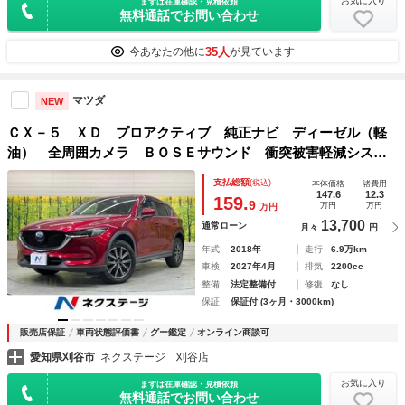
お気に入り
まずは在庫確認・見積依頼
無料通話でお問い合わせ
35人
今あなたの他に
が見ています
マツダ
NEW
ＣＸ－５ ＸＤ プロアクティブ 純正ナビ ディーゼル（軽
油） 全周囲カメラ ＢＯＳＥサウンド 衝突被害軽減システ
ム レーダークルーズ 禁煙車 ドラレコ コーナーセンサ
支払総額
(税込)
本体価格
諸費用
ー ＬＥＤヘッド ビルトインＥＴＣ
147.6
12.3
159.
9
万円
万円
万円
13,700
通常ローン
月々
円
年式
2018年
走行
6.9万km
車検
2027年4月
排気
2200cc
整備
法定整備付
修復
なし
保証
保証付 (3ヶ月・3000km)
販売店保証
車両状態評価書
グー鑑定
オンライン商談可
愛知県刈谷市
ネクステージ 刈谷店
お気に入り
まずは在庫確認・見積依頼
無料通話でお問い合わせ