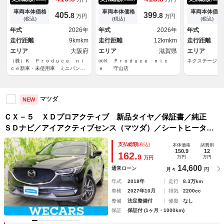
テアリングヒータ Ｂｏｓｅサ
テアリングヒータ Ｂｏｓｅサ
ター 全周囲
ウンドシステム１２スピーカ
ウンドシステム＋１２スピー
ト シートヒ
車両本体価格
車両本体価格
車両本体価格
405.
399.
8
8
万円
万円
ワイヤレス充電器 ハンズフリ
カ ワイヤレス充電器 ハンズ
モリー レー
(税込)
(税込)
(税込)
ー機能付きパワーバックドア
フリー機能付きパワーバックド
発進抑制機能
年式
2026年
年式
2026年
年式
パノラミックビューモニタ
ア パノラミックビュー
オートライト
走行距離
9kmkm
走行距離
12kmkm
走行距離
電 Ｂｌｕｅ
エリア
大阪府
エリア
滋賀県
エリア
（株）Ｋ Ｐｒｏｄｕｃｅ ｎｉ
㈱Ｋ Ｐｒｏｄｕｃｅ ｎｉｃ
ネクステージ 
ｃｅ新車・未使用車 ミニバン専
ｅ 守山店
門店 アルファード・ヴェルファ
イア・ノア・ヴォクシー・セレナ
マツダ
NEW
ＣＸ－５ ＸＤプロアクティブ 新品タイヤ／保証書／純正
ＳＤナビ／アイアクティブセンス（マツダ）／シートヒータ
ー 前席／３６０°ビューモニター／車線逸脱防止支援システム
支払総額
(税込)
本体価格
諸費用
／ヘッドランプ ＬＥＤ／Ｂｌｕｅｔｏｏｔｈ接続／ＥＴＣ
150.9
12
162.
9
万円
万円
万円
14,600
通常ローン
月々
円
年式
2018年
走行
8.3万km
車検
2027年10月
排気
2200cc
整備
法定整備付
修復
なし
保証
保証付 (1ヶ月・1000km)