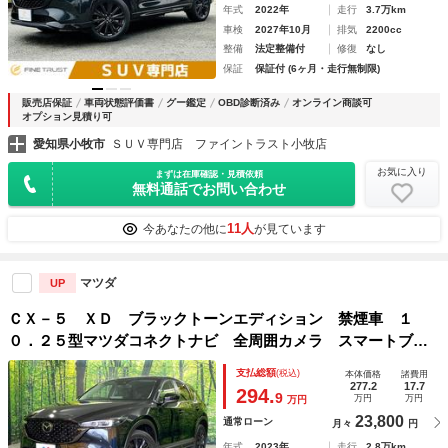
年式
2022年
走行
3.7万km
車検
2027年10月
排気
2200cc
整備
法定整備付
修復
なし
保証
保証付 (6ヶ月・走行無制限)
販売店保証
車両状態評価書
グー鑑定
OBD診断済み
オンライン商談可
オプション見積り可
愛知県小牧市
ＳＵＶ専門店 ファイントラスト小牧店
お気に入り
まずは在庫確認・見積依頼
無料通話でお問い合わせ
11人
今あなたの他に
が見ています
マツダ
UP
ＣＸ－５ ＸＤ ブラックトーンエディション 禁煙車 １
０．２５型マツダコネクトナビ 全周囲カメラ スマートブレ
ーキサポート レーダークルーズ パワーバックドア ステア
支払総額
(税込)
本体価格
諸費用
リングヒーター シートヒーター ＥＴＣ パワーシート
277.2
17.7
294.
9
万円
万円
万円
23,800
通常ローン
月々
円
年式
2023年
走行
2.8万km