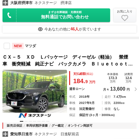
大阪府摂津市
ネクステージ 摂津店
お気に入り
まずは在庫確認・見積依頼
無料通話でお問い合わせ
46人
今あなたの他に
が見ています
マツダ
NEW
ＣＸ－５ ＸＤ Ｌパッケージ ディーゼル（軽油） 禁煙
車 衝突軽減 純正ナビ バックカメラ Ｂｌｕｅｔｏｏｔ
ｈ ＥＴＣ フルセグ ドライブレコーダー レーダークルー
支払総額
(税込)
本体価格
諸費用
ズコントロール クリアランスソナー 前席パワーシート
172.3
12.6
184.
9
万円
万円
万円
13,600
通常ローン
月々
円
年式
2018年
走行
7.4万km
車検
2027年9月
排気
2200cc
整備
法定整備付
修復
なし
保証
保証付 (3ヶ月・3000km)
販売店保証
車両状態評価書
グー鑑定
オンライン商談可
愛知県日進市
ネクステージ 日進駅前店