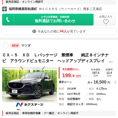
販売店保証
オンライン商談可
福岡県糟屋郡粕屋町
ＷＥＣＡＲＳ（ウィーカーズ）博多二又瀬店
お気に入り
まずは在庫確認・見積依頼
無料通話でお問い合わせ
44人
今あなたの他に
が見ています
マツダ
NEW
ＣＸ－５ ＸＤ Ｌパッケージ 禁煙車 純正８インチナ
ビ アラウンドビュモニター ヘッドアップディスプレイ メ
モリーシート シートヒーター パワーリアゲート パワーシ
支払総額
(税込)
本体価格
諸費用
ート パドルシフト レーダークルーズコントロール
187.5
12.4
199.
9
万円
万円
万円
16,500
通常ローン
月々
円
年式
2018年
走行
5.1万km
車検
2027年5月
排気
2200cc
整備
法定整備付
修復
なし
保証
保証付 (3ヶ月・3000km)
販売店保証
車両状態評価書
グー鑑定
オンライン商談可