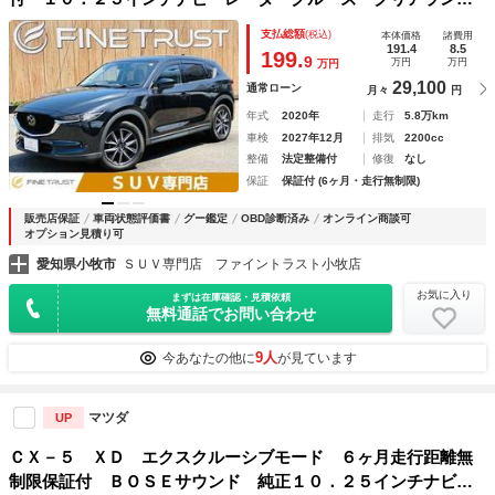
ソナー 全方位カメラ 純正メモリーナビ ＥＴＣ 禁煙車
支払総額
(税込)
本体価格
諸費用
本革シート ステアリングヒーター 電動リアゲート シート
191.4
8.5
199.
9
万円
万円
万円
ヒーター
29,100
通常ローン
月々
円
年式
2020年
走行
5.8万km
車検
2027年12月
排気
2200cc
整備
法定整備付
修復
なし
保証
保証付 (6ヶ月・走行無制限)
販売店保証
車両状態評価書
グー鑑定
OBD診断済み
オンライン商談可
オプション見積り可
愛知県小牧市
ＳＵＶ専門店 ファイントラスト小牧店
お気に入り
まずは在庫確認・見積依頼
無料通話でお問い合わせ
9人
今あなたの他に
が見ています
マツダ
UP
ＣＸ－５ ＸＤ エクスクルーシブモード ６ヶ月走行距離無
制限保証付 ＢＯＳＥサウンド 純正１０．２５インチナビ