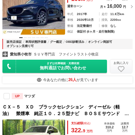
ゥース
16,000
通常ローン
月々
円
年式
2017年
走行
11.8万km
車検
2026年10月
排気
2200cc
整備
法定整備付
修復
なし
保証
保証付 (6ヶ月・走行無制限)
販売店保証
車両状態評価書
グー鑑定
OBD診断済み
オンライン商談可
オプション見積り可
愛知県小牧市
ＳＵＶ専門店 ファイントラスト小牧店
お気に入り
まずは在庫確認・見積依頼
無料通話でお問い合わせ
26人
今あなたの他に
が見ています
マツダ
UP
ＣＸ－５ ＸＤ ブラックセレクション ディーゼル（軽
油） 禁煙車 純正１０．２５型ナビ ＢＯＳＥサウンド ３
６０度ビューモニター ＥＴＣ シートヒーター 電動リアゲ
支払総額
(税込)
本体価格
諸費用
ート ＬＥＤヘッドライト パワーシート ＢＳＭ 純正１９
310.2
12.7
322.
9
万円
万円
万円
ＡＷ スマートキー