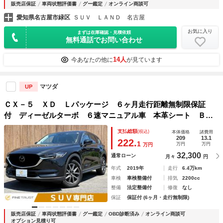
販売店保証
車両状態評価書
グー鑑定
オンライン商談可
愛知県名古屋市緑区
ＳＵＶ ＬＡＮＤ 名古屋
お気に入り
まずは在庫確認・見積依頼
無料通話でお問い合わせ
14人
今あなたの他に
が見ています
マツダ
UP
ＣＸ－５ ＸＤ Ｌパッケージ ６ヶ月走行距離無制限保証
付 ディーゼルターボ ６速マニュアル車 本革シート ＢＯ
ＳＥサウンド 純正ナビ 全方位カメラ レーダークルーズ
支払総額
(税込)
本体価格
諸費用
衝突軽減ブレーキ クリアランスソナー ブラインドスポット
209
13.1
222.
1
万円
万円
万円
モニター
32,300
通常ローン
月々
円
年式
2019年
走行
6.4万km
車検
車検整備付
排気
2200cc
整備
法定整備付
修復
なし
保証
保証付 (6ヶ月・走行無制限)
販売店保証
車両状態評価書
グー鑑定
OBD診断済み
オンライン商談可
オプション見積り可