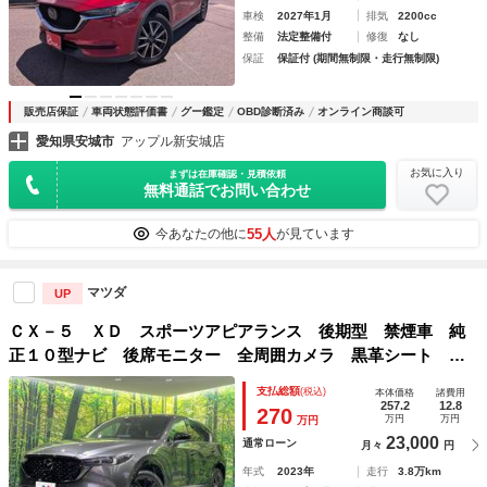
車検
2027年1月
排気
2200cc
整備
法定整備付
修復
なし
保証
保証付 (期間無制限・走行無制限)
販売店保証
車両状態評価書
グー鑑定
OBD診断済み
オンライン商談可
愛知県安城市
アップル新安城店
お気に入り
まずは在庫確認・見積依頼
無料通話でお問い合わせ
55人
今あなたの他に
が見ています
マツダ
UP
ＣＸ－５ ＸＤ スポーツアピアランス 後期型 禁煙車 純
正１０型ナビ 後席モニター 全周囲カメラ 黒革シート シ
ートヒーター シートメモリー レーダークルーズ 誤発進抑
支払総額
(税込)
本体価格
諸費用
制機能 ＬＥＤヘッド オートライト ワイヤレス充電 Ｂｌ
257.2
12.8
270
万円
万円
万円
ｕｅｔｏｏｔｈ
23,000
通常ローン
月々
円
年式
2023年
走行
3.8万km