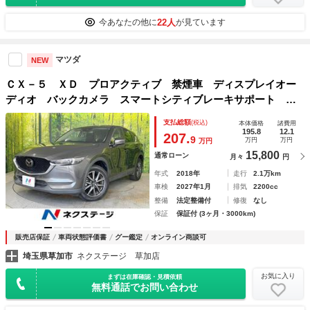
22人
今あなたの他に
が見ています
マツダ
NEW
ＣＸ－５ ＸＤ プロアクティブ 禁煙車 ディスプレイオー
ディオ バックカメラ スマートシティブレーキサポート Ｂ
ＳＭ アダプティブクルーズ スマートキー ＬＥＤヘッド
支払総額
(税込)
本体価格
諸費用
ビルトインＥＴＣ 純正１９インチＡＷ フルセグＴＶ ＣＤ
195.8
12.1
207.
9
万円
万円
万円
／ＤＶＤ
15,800
通常ローン
月々
円
年式
2018年
走行
2.1万km
車検
2027年1月
排気
2200cc
整備
法定整備付
修復
なし
保証
保証付 (3ヶ月・3000km)
販売店保証
車両状態評価書
グー鑑定
オンライン商談可
埼玉県草加市
ネクステージ 草加店
お気に入り
まずは在庫確認・見積依頼
無料通話でお問い合わせ