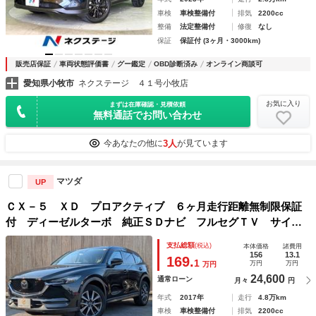
車検
車検整備付
排気
2200cc
整備
法定整備付
修復
なし
保証
保証付 (3ヶ月・3000km)
販売店保証
車両状態評価書
グー鑑定
OBD診断済み
オンライン商談可
愛知県小牧市
ネクステージ ４１号小牧店
お気に入り
まずは在庫確認・見積依頼
無料通話でお問い合わせ
3人
今あなたの他に
が見ています
マツダ
UP
ＣＸ－５ ＸＤ プロアクティブ ６ヶ月走行距離無制限保証
付 ディーゼルターボ 純正ＳＤナビ フルセグＴＶ サイド
カメラ バックカメラ ＥＴＣ レーダークルーズ シートヒ
支払総額
(税込)
本体価格
諸費用
ーター ＢＯＳＥサウンド ステアリングヒーター 衝突軽減
156
13.1
169.
1
万円
万円
万円
ブレーキ
24,600
通常ローン
月々
円
年式
2017年
走行
4.8万km
車検
車検整備付
排気
2200cc