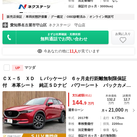
整備
法定整備付
修復
なし
保証
保証付 (3ヶ月・3000km)
販売店保証
車両状態評価書
グー鑑定
OBD診断済み
オンライン商談可
愛知県名古屋市守山区
ネクステージ 守山店
お気に入り
まずは在庫確認・見積依頼
無料通話でお問い合わせ
11人
今あなたの他に
が見ています
マツダ
UP
ＣＸ－５ ＸＤ Ｌパッケージ ６ヶ月走行距離無制限保証
付 本革シート 純正ＳＤナビ パワーシート バックカメ
ラ シートヒータ 禁煙車 ＥＴＣ ステアリングヒーター
支払総額
(税込)
本体価格
諸費用
レーダークルーズコントロール 衝突軽減ブレーキ Ｂｌｕｅ
132.2
12.7
144.
9
万円
万円
万円
ｔｏｏｔｈ
21,000
通常ローン
月々
円
年式
2017年
走行
6.7万km
車検
車検整備付
排気
2200cc
整備
法定整備付
修復
なし
保証
保証付 (6ヶ月・走行無制限)