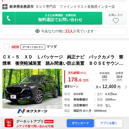
岐阜県各務原市
ＳＵＶ専門店 ファイントラスト各務原インター店
お気に入り
まずは在庫確認・見積依頼
無料通話でお問い合わせ
13人
今あなたの他に
が見ています
マツダ
NEW
グーネットセレクト
ＣＸ－５ ＸＤ Ｌパッケージ 純正ナビ バックカメラ 禁
煙車 衝突軽減装置 踏み間違い防止装置 ＢＯＳＥサウン
ド ブラインドスポットモニター 電動リアゲート ドラレ
支払総額
(税込)
本体価格
諸費用
コ フルセグ Ｂｌｕｅｔｏｏｔｈ再生 ＥＴＣ スマートキ
162
16.6
178.
6
万円
万円
万円
ー
12,400
通常ローン
月々
円
年式
2018年
走行
6.6万km
車検
車検整備付
排気
2200cc
整備
法定整備付
修復
なし
保証
保証付 (3ヶ月・3000km)
販売店保証
車両状態評価書
グー鑑定
オンライン商談可
グーネットアプリ
RENEW
ダウンロード
アプリを開く
メアド不要で問い合わせ可能
大分県大分市
ネクステージ 大分鶴崎店