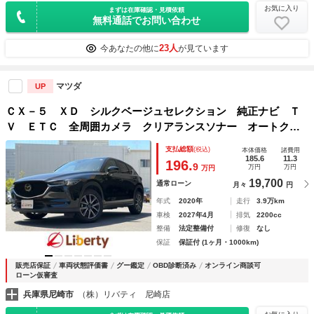
お気に入り
まずは在庫確認・見積依頼
無料通話でお問い合わせ
23人
今あなたの他に
が見ています
マツダ
UP
ＣＸ－５ ＸＤ シルクベージュセレクション 純正ナビ Ｔ
Ｖ ＥＴＣ 全周囲カメラ クリアランスソナー オートクル
ーズコントロール レーンアシスト パワーシート 衝突被害
支払総額
(税込)
本体価格
諸費用
軽減システム オートライト ＬＥＤヘッドランプ
185.6
11.3
196.
9
万円
万円
万円
19,700
通常ローン
月々
円
年式
2020年
走行
3.9万km
車検
2027年4月
排気
2200cc
整備
法定整備付
修復
なし
保証
保証付 (1ヶ月・1000km)
販売店保証
車両状態評価書
グー鑑定
OBD診断済み
オンライン商談可
ローン仮審査
兵庫県尼崎市
（株）リバティ 尼崎店