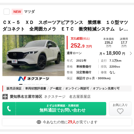
マツダ
NEW
ＣＸ－５ ＸＤ スポーツアピアランス 禁煙車 １０型マツ
ダコネクト 全周囲カメラ ＥＴＣ 衝突軽減システム レー
ダークルーズコントロール シートヒーター ハンドルヒータ
支払総額
(税込)
本体価格
諸費用
ー パワーバックドア オートエアコン プッシュスタ
235.2
17.7
252.
9
万円
万円
万円
18,900
通常ローン
月々
円
年式
2021年
走行
7.1万km
車検
車検整備付
排気
2200cc
整備
法定整備付
修復
なし
保証
保証付 (3ヶ月・3000km)
販売店保証
車両状態評価書
グー鑑定
オンライン商談可
オプション見積り可
愛知県名古屋市港区
ネクステージ 名古屋茶屋店
お気に入り
まずは在庫確認・見積依頼
無料通話でお問い合わせ
29人
今あなたの他に
が見ています