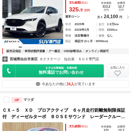
支払総額
(税込)
本体価格
諸費用
ンチアルミホイール ＡｐｐｌｅＣａｒＰｌａｙ ステアリン
313.2
12.7
325.
9
万円
万円
万円
グヒーター
24,100
通常ローン
月々
円
年式
2025年
走行
1.9万km
車検
2028年2月
排気
2200cc
整備
法定整備付
修復
なし
保証
保証付 (3ヶ月・3000km)
販売店保証
車両状態評価書
グー鑑定
OBD診断済み
オンライン商談可
宮城県仙台市泉区
ネクステージ 仙台泉 ＳＵＶ専門店
お気に入り
まずは在庫確認・見積依頼
無料通話でお問い合わせ
34人
今あなたの他に
が見ています
マツダ
UP
ＣＸ－５ ＸＤ プロアクティブ ６ヶ月走行距離無制限保証
付 ディーゼルターボ ＢＯＳＥサウンド レーダークルーズ
コントロール 純正ＳＤナビ バックカメラ ブラインドスポ
支払総額
(税込)
本体価格
諸費用
ットモニター 禁煙車 衝突軽減ブレーキ ブルートゥース
121
12.7