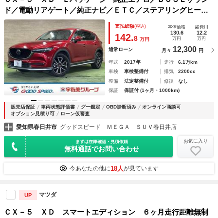
ド／電動リアゲート／純正ナビ／ＥＴＣ／ステアリングヒータ
ー／シートヒーター／パワーシート／シートメモリ／１９イン
支払総額
(税込)
本体価格
諸費用
チアルミ／レーダークルーズコントロール／バックカメラ
130.6
12.2
142.
8
万円
万円
万円
12,300
通常ローン
月々
円
年式
2017年
走行
6.1万km
車検
車検整備付
排気
2200cc
整備
法定整備付
修復
なし
保証
保証付 (1ヶ月・1000km)
販売店保証
車両状態評価書
グー鑑定
OBD診断済み
オンライン商談可
オプション見積り可
ローン仮審査
愛知県春日井市
グッドスピード ＭＥＧＡ ＳＵＶ春日井店
お気に入り
まずは在庫確認・見積依頼
無料通話でお問い合わせ
18人
今あなたの他に
が見ています
マツダ
UP
ＣＸ－５ ＸＤ スマートエディション ６ヶ月走行距離無制