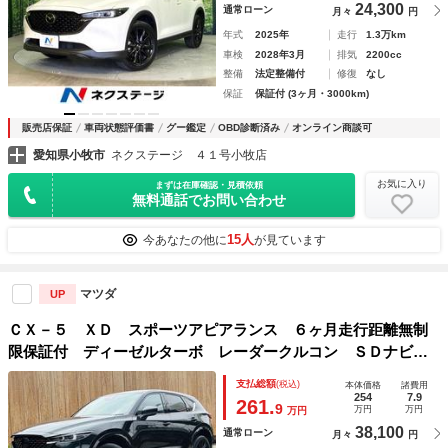
24,300
通常ローン
月々
円
年式
2025年
走行
1.3万km
車検
2028年3月
排気
2200cc
整備
法定整備付
修復
なし
保証
保証付 (3ヶ月・3000km)
販売店保証
車両状態評価書
グー鑑定
OBD診断済み
オンライン商談可
愛知県小牧市
ネクステージ ４１号小牧店
お気に入り
まずは在庫確認・見積依頼
無料通話でお問い合わせ
15人
今あなたの他に
が見ています
マツダ
UP
ＣＸ－５ ＸＤ スポーツアピアランス ６ヶ月走行距離無制
限保証付 ディーゼルターボ レーダークルコン ＳＤナビ
全方位 衝突軽減 ブラインドスポットモニタ 禁煙車 本革
支払総額
(税込)
本体価格
諸費用
シート ブルートゥース ＬＥＤヘッドライト シートヒータ
254
7.9
261.
9
万円
万円
万円
ー 電動シート
38,100
通常ローン
月々
円