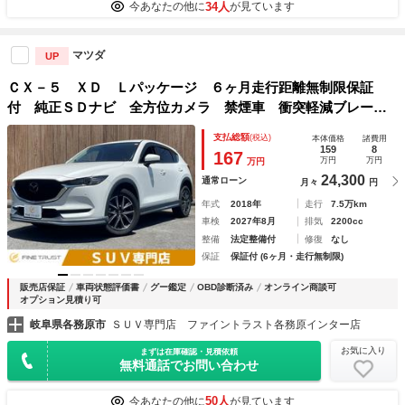
34人
今あなたの他に
が見ています
マツダ
UP
ＣＸ－５ ＸＤ Ｌパッケージ ６ヶ月走行距離無制限保証
付 純正ＳＤナビ 全方位カメラ 禁煙車 衝突軽減ブレー
キ クリアランスソナー フルセグＴＶ フリップダウンモニ
支払総額
(税込)
本体価格
諸費用
ター ＢＯＳＥサウンド 本革シート レーダークルーズコン
159
8
167
万円
万円
万円
トロール
24,300
通常ローン
月々
円
年式
2018年
走行
7.5万km
車検
2027年8月
排気
2200cc
整備
法定整備付
修復
なし
保証
保証付 (6ヶ月・走行無制限)
販売店保証
車両状態評価書
グー鑑定
OBD診断済み
オンライン商談可
オプション見積り可
岐阜県各務原市
ＳＵＶ専門店 ファイントラスト各務原インター店
お気に入り
まずは在庫確認・見積依頼
無料通話でお問い合わせ
50人
今あなたの他に
が見ています