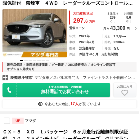
限保証付 禁煙車 ４ＷＤ レーダークルーズコントロール
純正１０．２５インチナビ 全周囲カメラ ＥＴＣ 衝突軽減
支払総額
(税込)
本体価格
諸費用
ブレーキ Ｂｌｕｅｔｏｏｔｈ ６速ＭＴ ＬＥＤヘッドライ
289
8.6
297.
6
万円
万円
万円
ト
43,300
通常ローン
月々
円
年式
2021年
走行
1.3万km
車検
2028年2月
排気
2200cc
整備
法定整備付
修復
なし
保証
保証付 (6ヶ月・走行無制限)
販売店保証
車両状態評価書
グー鑑定
OBD診断済み
オンライン商談可
オプション見積り可
愛知県小牧市
マツダ車／スバル車専門店 ファイントラスト小牧南インター店
お気に入り
まずは在庫確認・見積依頼
無料通話でお問い合わせ
17人
今あなたの他に
が見ています
マツダ
UP
ＣＸ－５ ＸＤ Ｌパッケージ ６ヶ月走行距離無制限保証
付 １０．２５インチナビ レーダークルーズ クリアランス