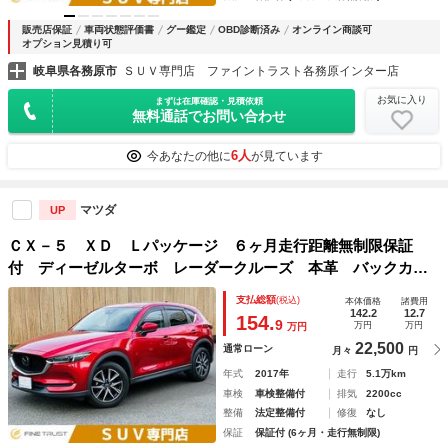
販売店保証
車両状態評価書
グー鑑定
OBD診断済み
オンライン商談可
オプション見積り可
岐阜県各務原市
ＳＵＶ専門店 ファイントラスト各務原インター店
お気に入り
まずは在庫確認・見積依頼
無料通話でお問い合わせ
6人
今あなたの他に
が見ています
マツダ
UP
ＣＸ－５ ＸＤ Ｌパッケージ ６ヶ月走行距離無制限保証
付 ディーゼルターボ レーダークルーズ 本革 バックカメ
ラ ＢＯＳＥサウンド シートヒーター ＥＴＣ 禁煙車 衝
支払総額
(税込)
本体価格
諸費用
突軽減ブレーキ クリアランスソナー ブラインドスポットモ
142.2
12.7
154.
9
万円
万円
万円
ニター
22,500
通常ローン
月々
円
年式
2017年
走行
5.1万km
車検
車検整備付
排気
2200cc
整備
法定整備付
修復
なし
保証
保証付 (6ヶ月・走行無制限)