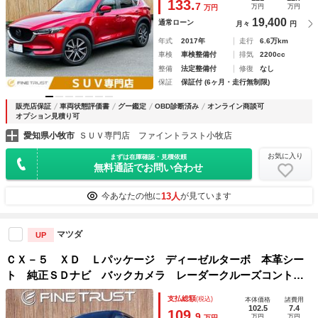
133.
7
万円
万円
万円
フルセグ
19,400
通常ローン
月々
円
年式
2017年
走行
6.6万km
車検
車検整備付
排気
2200cc
整備
法定整備付
修復
なし
保証
保証付 (6ヶ月・走行無制限)
販売店保証
車両状態評価書
グー鑑定
OBD診断済み
オンライン商談可
オプション見積り可
愛知県小牧市
ＳＵＶ専門店 ファイントラスト小牧店
お気に入り
まずは在庫確認・見積依頼
無料通話でお問い合わせ
13人
今あなたの他に
が見ています
マツダ
UP
ＣＸ－５ ＸＤ Ｌパッケージ ディーゼルターボ 本革シー
ト 純正ＳＤナビ バックカメラ レーダークルーズコントロ
ール ブラインドスポットモニター コーナーセンサ 電動リ
支払総額
(税込)
本体価格
諸費用
アゲート シートヒーター パワーシート 地デジ ブルート
102.5
7.4
109.
9
万円
万円
万円