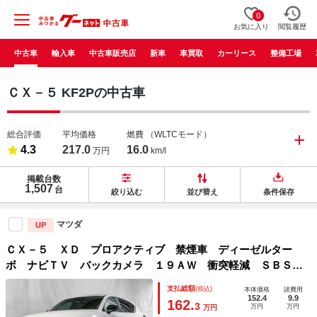
0
お気に入り
閲覧履歴
中古車
輸入車
中古車販売店
新車
車買取
カーリース
整備工場
ＣＸ－５ KF2Pの中古車
総合評価
平均価格
燃費
（WLTCモード）
4.3
217.0
16.0
万円
km/l
掲載台数
1,507
台
絞り込む
並び替え
条件保存
マツダ
UP
ＣＸ－５ ＸＤ プロアクティブ 禁煙車 ディーゼルター
ボ ナビＴＶ バックカメラ １９ＡＷ 衝突軽減 ＳＢＳ／
ＳＣＢＳ搭載 レーダークルーズ アイドリングストップ Ｃ
支払総額
(税込)
本体価格
諸費用
Ｄ／ＤＶＤ再生 Ｂｌｕｅｔｏｏｔｈ接続 ＥＴＣ ＨＵＤ
152.4
9.9
162.
3
万円
万円
万円
点検記録簿