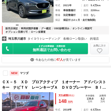
年式
2021年
走行
5.4万km
車検
車検整備付
排気
2200cc
整備
法定整備付
修復
なし
保証
保証付 (12ヶ月・走行無制限)
販売店保証
車両状態評価書
グー鑑定
OBD診断済み
オンライン商談可
オプション見積り可
ローン仮審査
埼玉県川越市
タイヨウトレーディング 各種ローン取扱い 的場店
お気に入り
まずは在庫確認・見積依頼
無料通話でお問い合わせ
47人
今あなたの他に
が見ています
マツダ
NEW
ＣＸ－５ ＸＤ プロアクティブ １オーナー アドバンスト
キー ナビＴＶ レーンキープＡ ＤＶＤプレーヤー Ｂｌｕ
ｅｔｏｏｔｈ対応 オートクルーズ ＬＥＤヘッドライ サイ
支払総額
(税込)
本体価格
諸費用
ドカメラ 電動ミラー エアバッグ
139.8
8.2
148
万円
万円
万円
年式
2018年
走行
6.5万km