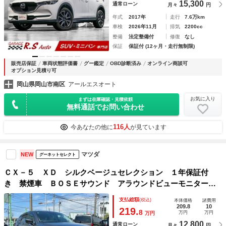
15,300
通常ローン
月々
円
年式
2017年
走行
7.6万km
車検
2026年11月
排気
2200cc
整備
法定整備付
修復
なし
保証
保証付 (12ヶ月・走行無制限)
販売店保証
車両状態評価書
グー鑑定
OBD診断済み
オンライン商談可
オプション見積り可
岡山県岡山市南区
アールエスオート
お気に入り
まずは在庫確認・見積依頼
無料通話でお問い合わせ
116人
今あなたの他に
が見ています
マツダ
NEW
グーネットセレクト
ＣＸ－５ ＸＤ シルクベージュセレクション １年保証付
き 禁煙車 ＢＯＳＥサウンド アラウンドビューモニター
電動リアゲート 前席シートヒーター ハーフレザーシート
支払総額
(税込)
本体価格
諸費用
電動シート ナビ ＴＶ ＥＴＣ２．０ Ｂカメラ Ｂｌｕｅ
209.8
10
219.
8
万円
万円
万円
ｔｏｏｔｈ ＤＶＤ再生
12,800
通常ローン
月々
円