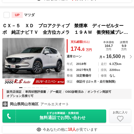
マツダ
UP
ＣＸ－５ ＸＤ プロアクティブ 禁煙車 ディーゼルター
ボ 純正ナビＴＶ 全方位カメラ １９ＡＷ 衝突軽減ブレー
キ ＳＢＳ／ＳＣＢＳ搭載 レーダークルーズ アイドリング
支払総額
(税込)
本体価格
諸費用
ストップ ＣＤ／ＤＶＤ再生 Ｂｌｕｅｔｏｏｔｈ接続 ＥＴ
164.7
9.9
174.
6
万円
万円
万円
Ｃ ＨＵＤ
16,500
通常ローン
月々
円
年式
2018年
走行
6.3万km
車検
2027年9月
排気
2200cc
整備
法定整備付
修復
なし
保証
保証付 (12ヶ月・走行無制限)
販売店保証
車両状態評価書
グー鑑定
OBD診断済み
オンライン商談可
オプション見積り可
岡山県岡山市南区
アールエスオート
お気に入り
まずは在庫確認・見積依頼
無料通話でお問い合わせ
18人
今あなたの他に
が見ています