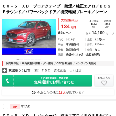
ＣＸ－５ ＸＤ プロアクティブ 禁煙／純正エアロ／ＢＯＳ
Ｅサウンド／パワーバックドア／衝突軽減ブレーキ／レーンキ
ープアシスト／クリアランスソナー／純正ＳＤナビ／バックカ
支払総額
(税込)
本体価格
諸費用
メラ／サイドカメラ／パワーシート／シートヒーター／ＥＴＣ
113.6
20.4
134
万円
万円
万円
／ＢＳＭ
14,100
通常ローン
月々
円
年式
2017年
走行
7.2万km
車検
車検整備付
排気
2200cc
整備
法定整備付
修復
なし
保証
保証付 (12ヶ月・走行無制限)
販売店保証
車両状態評価書
グー鑑定
OBD診断済み
オンライン商談可
茨城県つくば市
（株）ＴＳＣ 買取直販 つくば店
お気に入り
まずは在庫確認・見積依頼
無料通話でお問い合わせ
12人
今あなたの他に
が見ています
マツダ
UP
ＣＸ－５ ＸＤ Ｌパッケージ 純正エアロ／ＢＯＳＥサウン