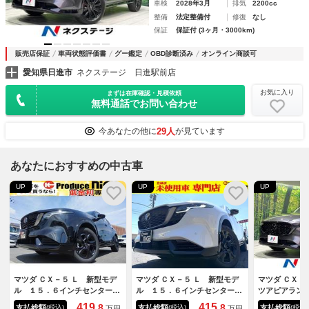
車検
2028年3月
排気
2200cc
整備
法定整備付
修復
なし
保証
保証付 (3ヶ月・3000km)
販売店保証
車両状態評価書
グー鑑定
OBD診断済み
オンライン商談可
愛知県日進市
ネクステージ 日進駅前店
お気に入り
まずは在庫確認・見積依頼
無料通話でお問い合わせ
29人
今あなたの他に
が見ています
あなたにおすすめの中古車
UP
UP
UP
マツダ ＣＸ－５ Ｌ 新型モデ
マツダ ＣＸ－５ Ｌ 新型モデ
マツダ ＣＸ－
ル １５．６インチセンターデ
ル １５．６インチセンターデ
ツアピアラン
イスプレイ シートヒータ ス
イスプレイ シートヒータ ス
車 純正１０
419.
415.
8
8
支払総額
支払総額
支払総額
(税込)
(税込)
(税込)
万円
万円