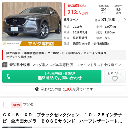
本革シート シートエアコン レーダークルーズコントロー
支払総額
(税込)
本体価格
諸費用
ル 衝突軽減ブレーキ 禁煙車 ＥＴＣ ブラインドスポット
204
9.6
213.
6
万円
万円
万円
モニター
31,100
通常ローン
月々
円
年式
2019年
走行
3.9万km
車検
2028年4月
排気
2200cc
整備
法定整備付
修復
なし
保証
保証付 (6ヶ月・走行無制限)
販売店保証
車両状態評価書
グー鑑定
OBD診断済み
オンライン商談可
オプション見積り可
愛知県小牧市
マツダ車／スバル車専門店 ファイントラスト小牧南インター店
お気に入り
まずは在庫確認・見積依頼
無料通話でお問い合わせ
10人
今あなたの他に
が見ています
マツダ
NEW
ＣＸ－５ ＸＤ ブラックセレクション １０．２５インチナ
ビ 全周囲カメラ ＢＯＳＥサウンド ハーフレザーシート／
パワーシート／シートヒーター ワイヤレス充電 純正１９イ