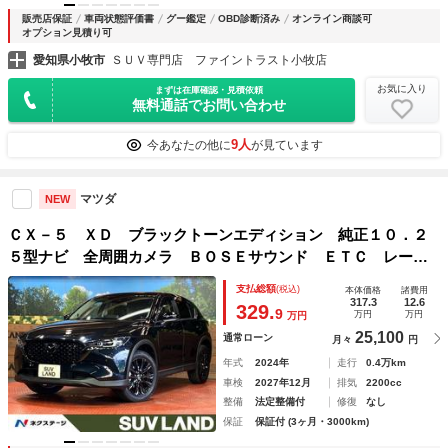
販売店保証
車両状態評価書
グー鑑定
OBD診断済み
オンライン商談可
オプション見積り可
愛知県小牧市
ＳＵＶ専門店 ファイントラスト小牧店
お気に入り
まずは在庫確認・見積依頼
無料通話でお問い合わせ
9人
今あなたの他に
が見ています
マツダ
NEW
ＣＸ－５ ＸＤ ブラックトーンエディション 純正１０．２
５型ナビ 全周囲カメラ ＢＯＳＥサウンド ＥＴＣ レーダ
ークルーズ ブラインドスポットモニター ＬＥＤヘッド
支払総額
(税込)
本体価格
諸費用
シートヒーター ステアリングヒーター ヘッドアップディス
317.3
12.6
329.
9
万円
万円
万円
プレイ
25,100
通常ローン
月々
円
年式
2024年
走行
0.4万km
車検
2027年12月
排気
2200cc
整備
法定整備付
修復
なし
保証
保証付 (3ヶ月・3000km)