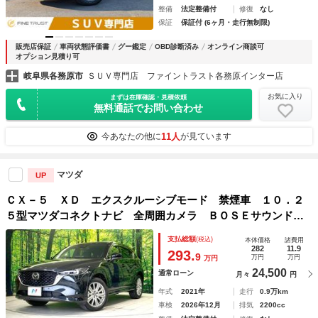
整備
法定整備付
修復
なし
保証
保証付 (6ヶ月・走行無制限)
販売店保証
車両状態評価書
グー鑑定
OBD診断済み
オンライン商談可
オプション見積り可
岐阜県各務原市
ＳＵＶ専門店 ファイントラスト各務原インター店
お気に入り
まずは在庫確認・見積依頼
無料通話でお問い合わせ
11人
今あなたの他に
が見ています
マツダ
UP
ＣＸ－５ ＸＤ エクスクルーシブモード 禁煙車 １０．２
５型マツダコネクトナビ 全周囲カメラ ＢＯＳＥサウンド
衝突被害軽減システム レーダークルーズ パワーバックド
支払総額
(税込)
本体価格
諸費用
ア レザーシート 前席シートエアコン 全席シートヒーター
282
11.9
293.
9
万円
万円
万円
24,500
通常ローン
月々
円
年式
2021年
走行
0.9万km
車検
2026年12月
排気
2200cc