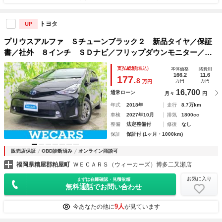
トヨタ
UP
プリウスアルファ Ｓチューンブラック２ 新品タイヤ／保証
書／社外 ８インチ ＳＤナビ／フリップダウンモニター／シ
ートヒーター 前席／車線逸脱防止支援システム／ヘッドラン
支払総額
(税込)
本体価格
諸費用
プ ＬＥＤ／Ｂｌｕｅｔｏｏｔｈ接続／ＥＴＣ／ＥＢＤ付ＡＢ
166.2
11.6
177.
8
万円
万円
万円
Ｓ
16,700
通常ローン
月々
円
年式
2018年
走行
8.7万km
車検
2027年10月
排気
1800cc
整備
法定整備付
修復
なし
保証
保証付 (1ヶ月・1000km)
販売店保証
OBD診断済み
オンライン商談可
福岡県糟屋郡粕屋町
ＷＥＣＡＲＳ（ウィーカーズ）博多二又瀬店
お気に入り
まずは在庫確認・見積依頼
無料通話でお問い合わせ
9人
今あなたの他に
が見ています