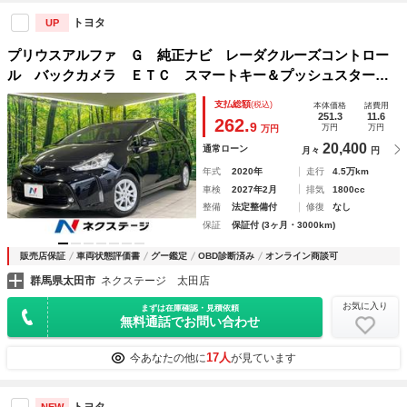
トヨタ
UP
プリウスアルファ Ｇ 純正ナビ レーダクルーズコントロー
ル バックカメラ ＥＴＣ スマートキー＆プッシュスター
ト オートハイビーム オートライト オートエアコン 禁煙
支払総額
(税込)
本体価格
諸費用
車 純正１６インチＡＷ 衝突被害軽減装置
251.3
11.6
262.
9
万円
万円
万円
20,400
通常ローン
月々
円
年式
2020年
走行
4.5万km
車検
2027年2月
排気
1800cc
整備
法定整備付
修復
なし
保証
保証付 (3ヶ月・3000km)
販売店保証
車両状態評価書
グー鑑定
OBD診断済み
オンライン商談可
群馬県太田市
ネクステージ 太田店
お気に入り
まずは在庫確認・見積依頼
無料通話でお問い合わせ
17人
今あなたの他に
が見ています
トヨタ