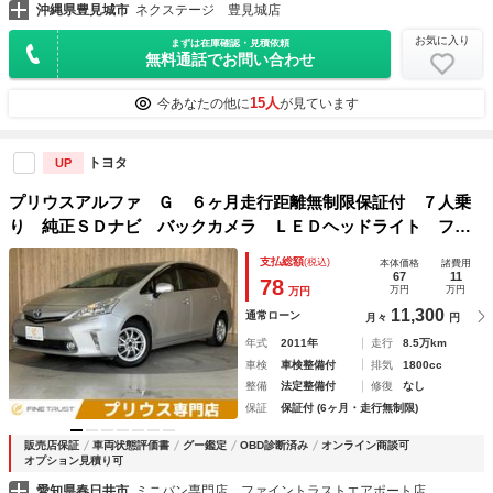
沖縄県豊見城市
ネクステージ 豊見城店
お気に入り
まずは在庫確認・見積依頼
無料通話でお問い合わせ
15人
今あなたの他に
が見ています
トヨタ
UP
プリウスアルファ Ｇ ６ヶ月走行距離無制限保証付 ７人乗
り 純正ＳＤナビ バックカメラ ＬＥＤヘッドライト フル
セグＴＶ 禁煙車 ＥＴＣ Ｂｌｕｅｔｏｏｔｈ対応 スマー
支払総額
(税込)
本体価格
諸費用
トキー ＤＶＤ再生 クルーズコントロール
67
11
78
万円
万円
万円
11,300
通常ローン
月々
円
年式
2011年
走行
8.5万km
車検
車検整備付
排気
1800cc
整備
法定整備付
修復
なし
保証
保証付 (6ヶ月・走行無制限)
販売店保証
車両状態評価書
グー鑑定
OBD診断済み
オンライン商談可
オプション見積り可
愛知県春日井市
ミニバン専門店 ファイントラストエアポート店