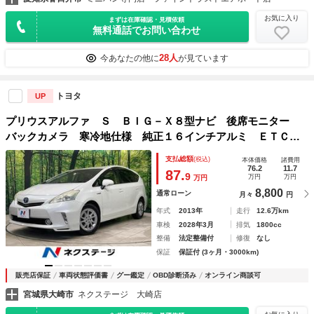
お気に入り
まずは在庫確認・見積依頼
無料通話でお問い合わせ
28人
今あなたの他に
が見ています
トヨタ
UP
プリウスアルファ Ｓ ＢＩＧ－Ｘ８型ナビ 後席モニター
バックカメラ 寒冷地仕様 純正１６インチアルミ ＥＴＣ
ＨＩＤヘッド オートライト オートエアコン Ｂｌｕｅｔｏ
支払総額
(税込)
本体価格
諸費用
ｏｔｈ再生 ＤＶＤ再生
76.2
11.7
87.
9
万円
万円
万円
8,800
通常ローン
月々
円
年式
2013年
走行
12.6万km
車検
2028年3月
排気
1800cc
整備
法定整備付
修復
なし
保証
保証付 (3ヶ月・3000km)
販売店保証
車両状態評価書
グー鑑定
OBD診断済み
オンライン商談可
宮城県大崎市
ネクステージ 大崎店