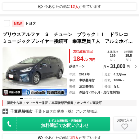
12人
今あなたの他に
が見ています
トヨタ
NEW
プリウスアルファ Ｓ チューン ブラックＩＩ ドラレコ
ミュージックプレイヤー接続可 乗車定員７人 アルミホイー
ル ＬＥＤヘッドランプ キーレス ＣＤ 盗難防止装置 ハ
支払総額
(税込)
本体価格
諸費用
イブリッド オートクルーズコントロール メモリーナビ
169
15.5
184.
5
万円
万円
万円
31,800
残価ローン
月々
円
年式
2017年
走行
4.2万km
車検
車検整備付
排気
1800cc
整備
法定整備付
修復
なし
保証
保証付 (12ヶ月・走行無制限)
認定中古車
ディーラー保証
車両状態評価書
オンライン商談可
千葉県船橋市
千葉トヨタ自動車（株）アレス船橋店
お気に入り
まずは在庫確認・見積依頼
無料通話でお問い合わせ
34人
今あなたの他に
が見ています