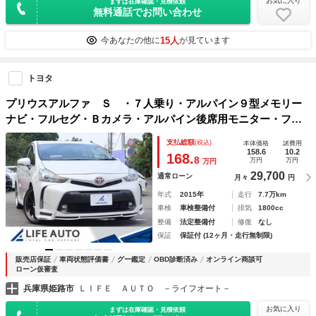
お気に入り
まずは在庫確認・見積依頼
無料通話でお問い合わせ
15人
今あなたの他に
が見ています
トヨタ
プリウスアルファ Ｓ ・７人乗り・アルパイン９型メモリー
ナビ・フルセグ・Ｂカメラ・アルパイン後席用モニター・フル
エアロ・Ｍ’ｚＳＰＥＥＤ１９ＡＷ・ＬＥＤオートライト・シー
支払総額
(税込)
本体価格
諸費用
トカバー・コーナーセンサー・レーダー・ＢＴ・ＥＴＣ
158.6
10.2
168.
8
万円
万円
万円
29,700
通常ローン
月々
円
年式
2015年
走行
7.7万km
車検
車検整備付
排気
1800cc
整備
法定整備付
修復
なし
保証
保証付 (12ヶ月・走行無制限)
販売店保証
車両状態評価書
グー鑑定
OBD診断済み
オンライン商談可
ローン仮審査
兵庫県姫路市
ＬＩＦＥ ＡＵＴＯ －ライフオート－
お気に入り
まずは在庫確認・見積依頼