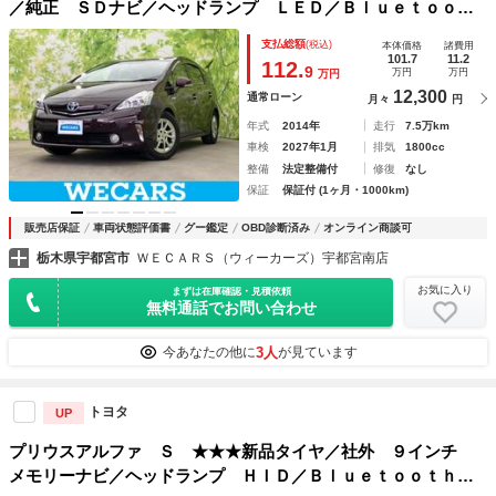
／純正 ＳＤナビ／ヘッドランプ ＬＥＤ／Ｂｌｕｅｔｏｏｔ
ｈ接続／ＥＴＣ／ＥＢＤ付ＡＢＳ／横滑り防止装置／アイドリ
支払総額
(税込)
本体価格
諸費用
ングストップ／フルセグＴＶ／禁煙車／エアバッグ 運転席
101.7
11.2
112.
9
万円
万円
万円
12,300
通常ローン
月々
円
年式
2014年
走行
7.5万km
車検
2027年1月
排気
1800cc
整備
法定整備付
修復
なし
保証
保証付 (1ヶ月・1000km)
販売店保証
車両状態評価書
グー鑑定
OBD診断済み
オンライン商談可
栃木県宇都宮市
ＷＥＣＡＲＳ（ウィーカーズ）宇都宮南店
お気に入り
まずは在庫確認・見積依頼
無料通話でお問い合わせ
3人
今あなたの他に
が見ています
トヨタ
UP
プリウスアルファ Ｓ ★★★新品タイヤ／社外 ９インチ
メモリーナビ／ヘッドランプ ＨＩＤ／Ｂｌｕｅｔｏｏｔｈ接