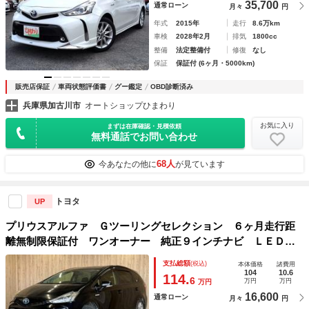
35,700
通常ローン
月々
円
年式
2015年
走行
8.6万km
車検
2028年2月
排気
1800cc
整備
法定整備付
修復
なし
保証
保証付 (6ヶ月・5000km)
販売店保証
車両状態評価書
グー鑑定
OBD診断済み
兵庫県加古川市
オートショップひまわり
お気に入り
まずは在庫確認・見積依頼
無料通話でお問い合わせ
68人
今あなたの他に
が見ています
トヨタ
UP
プリウスアルファ Ｇツーリングセレクション ６ヶ月走行距
離無制限保証付 ワンオーナー 純正９インチナビ ＬＥＤヘ
ッド 純正１７インチアルミホイール ハーフレザーシート
支払総額
(税込)
本体価格
諸費用
禁煙車 クルーズコントロール バックカメラ スマートキ
104
10.6
114.
6
万円
万円
万円
ー ＥＴＣ フルセグ
16,600
通常ローン
月々
円