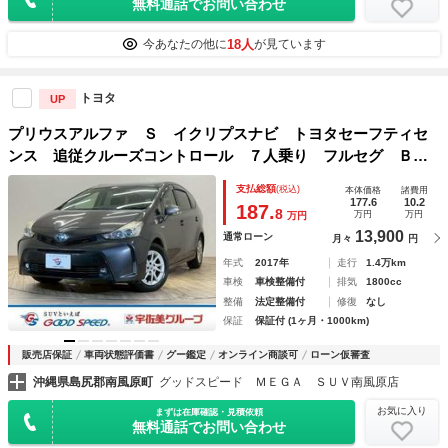
無料通話でお問い合わせ
18人
今あなたの他に
が見ています
トヨタ
UP
プリウスアルファ Ｓ イクリプスナビ トヨタセーフティセ
ンス 追従クルーズコントロール ７人乗り フルセグ Ｂｌ
ｕｅｔｏｏｔｈ バックカメラ オートライト ステアリング
支払総額
(税込)
本体価格
諸費用
スイッチ オートマチックハイビーム スマートキー
177.6
10.2
187.
8
万円
万円
万円
13,900
通常ローン
月々
円
年式
2017年
走行
1.4万km
車検
車検整備付
排気
1800cc
整備
法定整備付
修復
なし
保証
保証付 (1ヶ月・1000km)
販売店保証
車両状態評価書
グー鑑定
オンライン商談可
ローン仮審査
沖縄県島尻郡南風原町
グッドスピード ＭＥＧＡ ＳＵＶ南風原店
お気に入り
まずは在庫確認・見積依頼
無料通話でお問い合わせ