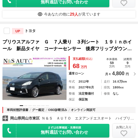
無料通話でお問い合わせ
29人
今あなたの他に
が見ています
トヨタ
UP
プリウスアルファ Ｇ ７人乗り ３列シート １９ｉｎホイ
ール 新品タイヤ コーナーセンサー 後席フリップダウンモ
ニター 純正ナビ バックカメラ ＥＴＣ フルセグ Ｂｌｕ
支払総額
(税込)
本体価格
諸費用
ｅｔｏｏｔｈ クルーズコントロール ＬＥＤルームランプ
59
9
68
万円
万円
万円
4,800
通常ローン
月々
円
年式
2012年
走行
16.0万km
車検
2027年8月
排気
1800cc
整備
法定整備付
修復
なし
保証
保証無
車両状態評価書
グー鑑定
OBD診断済み
オンライン商談可
岡山県岡山市東区
Ｎ＆Ｓ ＡＵＴＯ エヌアンドエスオート ハイブリッド専門店
お気に入り
まずは在庫確認・見積依頼
無料通話でお問い合わせ