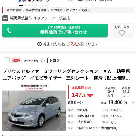
販売店保証
車両状態評価書
グー鑑定
オンライン商談可
福岡県筑後市
ネクステージ 筑後店
お気に入り
まずは在庫確認・見積依頼
無料通話でお問い合わせ
12人
今あなたの他に
が見ています
トヨタ
NEW
グーネットセレクト
プリウスアルファ Ｓツーリングセレクション ＡＷ 助手席
エアバッグ イモビライザー 三列シート 横滑り防止機能
スマートキープッシュスタート ＥＴＣ車載器 運転席エアバ
支払総額
(税込)
本体価格
諸費用
ッグ サイドエアバッグ パワーステアリング ＬＥＤヘッド
134.8
12.3
147.
1
万円
万円
万円
ライト キーレス
18,400
通常ローン
月々
円
年式
2014年
走行
1.4万km
車検
2027年10月
排気
1800cc
整備
法定整備付
修復
なし
保証
保証付 (12ヶ月・走行無制限)