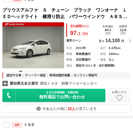
プリウスアルファ Ｓ チューン ブラック ワンオーナ Ｌ
ＥＤヘッドライト 横滑り防止 パワーウインドウ ＡＢＳ
サイドカーテンエアバック ナビ＆ＴＶ 盗難防止システム
支払総額
(税込)
本体価格
諸費用
スマートキー アルミホイール ３列シート ＥＴＣ オート
84.3
12.8
97.
1
万円
万円
万円
エアコン キーレス
14,100
通常ローン
月々
円
年式
2013年
走行
6.4万km
車検
車検整備付
排気
1800cc
整備
法定整備付
修復
なし
保証
保証付 (12ヶ月・走行無制限)
認定中古車
ディーラー保証
車両状態評価書
オンライン商談可
愛知県北名古屋市
愛知トヨタ 師勝マイカーセンター
お気に入り
まずは在庫確認・見積依頼
無料通話でお問い合わせ
18人
今あなたの他に
が見ています
トヨタ
UP