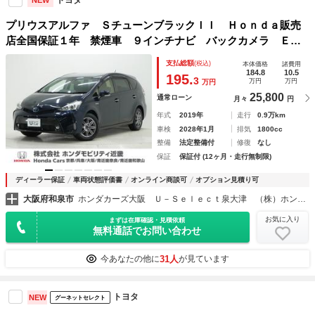
NEW
プリウスアルファ ＳチューンブラックＩＩ Ｈｏｎｄａ販売
店全国保証１年 禁煙車 ９インチナビ バックカメラ ＥＴ
Ｃ クルーズコントロール 衝突軽減装置 社外アルミホイー
支払総額
(税込)
本体価格
諸費用
ル 電動格納ドアミラー オートライト フルセグ 横滑り防
184.8
10.5
195.
3
万円
万円
万円
止装置 ＤＶＤ
25,800
通常ローン
月々
円
年式
2019年
走行
0.9万km
車検
2028年1月
排気
1800cc
整備
法定整備付
修復
なし
保証
保証付 (12ヶ月・走行無制限)
ディーラー保証
車両状態評価書
オンライン商談可
オプション見積り可
大阪府和泉市
ホンダカーズ大阪 Ｕ－Ｓｅｌｅｃｔ泉大津 （株）ホンダモビリティ近畿
お気に入り
まずは在庫確認・見積依頼
無料通話でお問い合わせ
31人
今あなたの他に
が見ています
トヨタ
NEW
グーネットセレクト