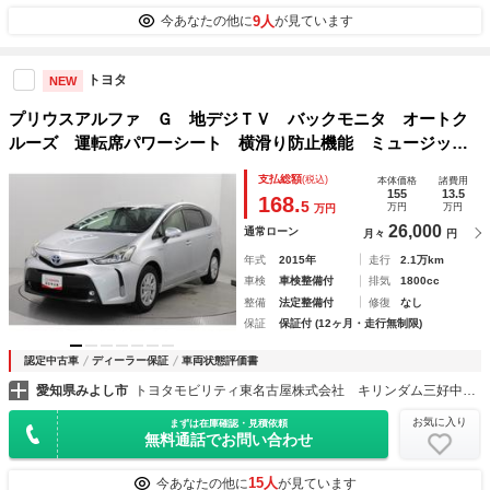
9人
今あなたの他に
が見ています
トヨタ
NEW
プリウスアルファ Ｇ 地デジＴＶ バックモニタ オートク
ルーズ 運転席パワーシート 横滑り防止機能 ミュージック
プレイヤー接続可 ＬＥＤヘッドライト エアバック ＤＶＤ
支払総額
(税込)
本体価格
諸費用
再生 ３列シート メモリーナビ ＥＴＣ Ｗエアバック
155
13.5
168.
5
万円
万円
万円
26,000
通常ローン
月々
円
年式
2015年
走行
2.1万km
車検
車検整備付
排気
1800cc
整備
法定整備付
修復
なし
保証
保証付 (12ヶ月・走行無制限)
認定中古車
ディーラー保証
車両状態評価書
愛知県みよし市
トヨタモビリティ東名古屋株式会社 キリンダム三好中央店
お気に入り
まずは在庫確認・見積依頼
無料通話でお問い合わせ
15人
今あなたの他に
が見ています