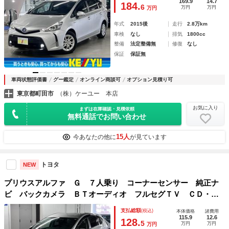
ンプ 純正１６インチＡＷ スマートキー ドアバイザー フ
169.9
14.7
184.
6
万円
万円
万円
ロアマット
年式
2015後
走行
2.8万km
車検
なし
排気
1800cc
整備
法定整備無
修復
なし
保証
保証無
車両状態評価書
グー鑑定
オンライン商談可
オプション見積り可
東京都町田市
（株）ケーユー 本店
お気に入り
まずは在庫確認・見積依頼
無料通話でお問い合わせ
15人
今あなたの他に
が見ています
トヨタ
NEW
プリウスアルファ Ｇ ７人乗り コーナーセンサー 純正ナ
ビ バックカメラ ＢＴオーディオ フルセグＴＶ ＣＤ・Ｄ
ＶＤ ＥＴＣ クルーズコントロール ＬＥＤライト ライト
支払総額
(税込)
本体価格
諸費用
ウォッシャー 純正１６ＡＷ スマートキー スペアキー・記
115.9
12.6
128.
5
万円
万円
万円
録簿有