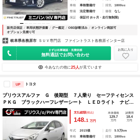
車検
車検整備付
排気
1800cc
整備
法定整備付
修復
なし
保証
保証付 (6ヶ月・走行無制限)
販売店保証
車両状態評価書
グー鑑定
OBD診断済み
オンライン商談可
オプション見積り可
岐阜県各務原市
ＳＵＶ専門店 ファイントラスト各務原インター店
お気に入り
まずは在庫確認・見積依頼
無料通話でお問い合わせ
25人
今あなたの他に
が見ています
トヨタ
UP
プリウスアルファ Ｇ 後期型 ７人乗り セーフティセンス
ＰＫＧ ブラックハーフレザーシート ＬＥＤライト ナビＢ
カメラ ブルートゥース レーダークルーズＣ プリクラッシ
支払総額
(税込)
本体価格
諸費用
ュセーフティ レーンキープアシスト オートハイビーム
129.7
18.4
148.
1
万円
万円
万円
年式
2015後
走行
5.5万km
車検
車検整備付
排気
1800cc