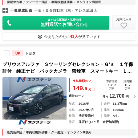
認定中古車
ディーラー保証
車両状態評価書
オンライン商談可
千葉県成田市
千葉トヨタ自動車（株）アレス成田店
お気に入り
まずは在庫確認・見積依頼
無料通話でお問い合わせ
41人
今あなたの他に
が見ています
トヨタ
UP
プリウスアルファ Ｓツーリングセレクション・Ｇ’ｓ １年保
証付 純正ナビ バックカメラ 禁煙車 スマートキー ＬＥ
Ｄヘッド ＥＴＣ 純正１８インチアルミ オートライト Ｃ
支払総額
(税込)
本体価格
諸費用
Ｄ ＤＶＤ再生 フルセグ ＬＥＤフォグ
138.2
11.7
149.
9
万円
万円
万円
12,700
通常ローン
月々
円
年式
2016年
走行
11.3万km
車検
2027年7月
排気
1800cc
整備
法定整備付
修復
なし
保証
保証付 (12ヶ月・走行無制限)
販売店保証
車両状態評価書
グー鑑定
オンライン商談可