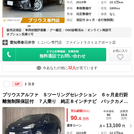
年式
2015年
走行
10.3万km
車検
車検整備付
排気
1800cc
整備
法定整備付
修復
なし
保証
保証付 (6ヶ月・走行無制限)
販売店保証
車両状態評価書
グー鑑定
OBD診断済み
オンライン商談可
オプション見積り可
愛知県春日井市
ミニバン専門店 ファイントラストエアポート店
お気に入り
まずは在庫確認・見積依頼
無料通話でお問い合わせ
32人
今あなたの他に
が見ています
トヨタ
UP
プリウスアルファ Ｓツーリングセレクション ６ヶ月走行距
離無制限保証付 ７人乗り 純正８インチナビ バックカメ
ラ ＥＴＣ２．０ ＬＥＤヘッドライト 純正１７インチアル
支払総額
(税込)
本体価格
諸費用
ミホイール 禁煙車 フルセグＴＶ Ｂｌｕｅｔｏｏｔｈ 盗
80
10.6
90.
6
万円
万円
万円
難防止装置
13,100
通常ローン
月々
円
年式
2015年
走行
12.3万km