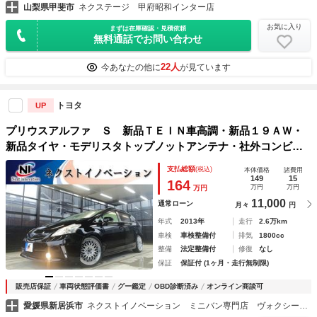
山梨県甲斐市
ネクステージ 甲府昭和インター店
お気に入り
まずは在庫確認・見積依頼
無料通話でお問い合わせ
22人
今あなたの他に
が見ています
トヨタ
UP
プリウスアルファ Ｓ 新品ＴＥＩＮ車高調・新品１９ＡＷ・
新品タイヤ・モデリスタトップノットアンテナ・社外コンビハ
ンドル・フォグ・ウィンカーミラー・純正ナビ・ブルートゥー
支払総額
(税込)
本体価格
諸費用
ス・ＴＶ・ＣＤ／ＤＶＤ・バックカメラ・ＥＴＣ・７人乗・
149
15
164
万円
万円
万円
11,000
通常ローン
月々
円
年式
2013年
走行
2.6万km
車検
車検整備付
排気
1800cc
整備
法定整備付
修復
なし
保証
保証付 (1ヶ月・走行無制限)
販売店保証
車両状態評価書
グー鑑定
OBD診断済み
オンライン商談可
愛媛県新居浜市
ネクストイノベーション ミニバン専門店 ヴォクシー・ノア・アルファード・ヴェルファイア専門店