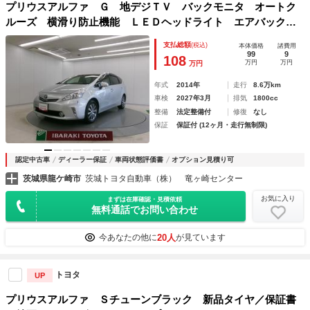
プリウスアルファ Ｇ 地デジＴＶ バックモニタ オートク
ルーズ 横滑り防止機能 ＬＥＤヘッドライト エアバック
ＤＶＤ再生 ３列シート メモリーナビ ＥＴＣ Ｗエアバッ
支払総額
(税込)
本体価格
諸費用
ク パワーウィンドウ アルミホイール サイドエアバッグ
99
9
108
万円
万円
万円
年式
2014年
走行
8.6万km
車検
2027年3月
排気
1800cc
整備
法定整備付
修復
なし
保証
保証付 (12ヶ月・走行無制限)
認定中古車
ディーラー保証
車両状態評価書
オプション見積り可
茨城県龍ケ崎市
茨城トヨタ自動車（株） 竜ヶ崎センター
お気に入り
まずは在庫確認・見積依頼
無料通話でお問い合わせ
20人
今あなたの他に
が見ています
トヨタ
UP
プリウスアルファ Ｓチューンブラック 新品タイヤ／保証書