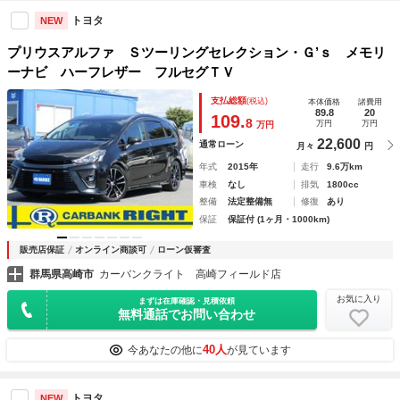
トヨタ
NEW
プリウスアルファ Ｓツーリングセレクション・Ｇ’ｓ メモリ
ーナビ ハーフレザー フルセグＴＶ
支払総額
(税込)
本体価格
諸費用
89.8
20
109.
8
万円
万円
万円
22,600
通常ローン
月々
円
年式
2015年
走行
9.6万km
車検
なし
排気
1800cc
整備
法定整備無
修復
あり
保証
保証付 (1ヶ月・1000km)
販売店保証
オンライン商談可
ローン仮審査
群馬県高崎市
カーバンクライト 高崎フィールド店
お気に入り
まずは在庫確認・見積依頼
無料通話でお問い合わせ
40人
今あなたの他に
が見ています
トヨタ
NEW