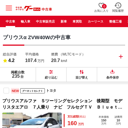
0
お気に入り
閲覧履歴
中古車
輸入車
中古車販売店
新車
車買取
カーリース
整備工場
プリウスα ZVW40Wの中古車
総合評価
平均価格
燃費
（WLTCモード）
4.2
107.4
20.7
万円
km/l
掲載台数
235
台
絞り込む
並び替え
条件保存
トヨタ
NEW
グーネットセレクト
プリウスアルファ Ｓツーリングセレクション 後期型 モデ
リスタエアロ ７人乗り ナビ フルセグＴＶ Ｂｌｕｅｔｏ
ｏｔｈオーディオ フリップダウンモニター Ｂカメラ ＥＴ
支払総額
(税込)
本体価格
諸費用
Ｃ スマートキー ＬＥＤヘッドライト 純正アルミ カーテ
150
10
160
万円
万円
万円
ンエアバッグ