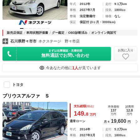
年式
2012年
走行
9.1万km
車検
2027年7月
排気
1800cc
整備
法定整備付
修復
なし
保証
保証付 (3ヶ月・3000km)
販売店保証
車両状態評価書
グー鑑定
OBD診断済み
オンライン商談可
石川県野々市市
ネクステージ 野々市店
お気に入り
まずは在庫確認・見積依頼
無料通話でお問い合わせ
1人
今あなたの他に
が見ています
トヨタ
プリウスアルファ Ｓ
支払総額
(税込)
本体価格
諸費用
137
12.8
149.
8
万円
万円
万円
19,600
通常ローン
月々
円
年式
2014年
走行
5.2万km
車検
2027年3月
排気
1800cc