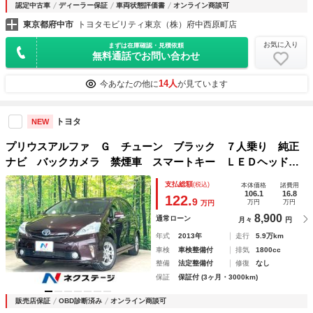
認定中古車
ディーラー保証
車両状態評価書
オンライン商談可
東京都府中市
トヨタモビリティ東京（株）府中西原町店
お気に入り
まずは在庫確認・見積依頼
無料通話でお問い合わせ
14人
今あなたの他に
が見ています
トヨタ
NEW
プリウスアルファ Ｇ チューン ブラック ７人乗り 純正
ナビ バックカメラ 禁煙車 スマートキー ＬＥＤヘッド
ビルトインＥＴＣ クルコン オートライト オートエアコ
支払総額
(税込)
本体価格
諸費用
ン Ｂｌｕｅｔｏｏｔｈ ＣＤ ＤＶＤ再生 地デジ
106.1
16.8
122.
9
万円
万円
万円
8,900
通常ローン
月々
円
年式
2013年
走行
5.9万km
車検
車検整備付
排気
1800cc
整備
法定整備付
修復
なし
保証
保証付 (3ヶ月・3000km)
販売店保証
OBD診断済み
オンライン商談可