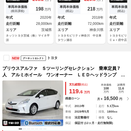
ース ＤＶＤ再生 リヤカメ
ト ９インチ純正ナビ フルセ
正ＨＤＤナビ
ラ ＥＴＣ ドライブレコーダ
グＴＶ バックカメラ ＥＴＣ
ルセグＴＶ 
車両本体価格
車両本体価格
車両本体価格
198
218
万円
万円
ー スマートキー オートエア
２．０ 前後ドライブレコーダ
ｈ バックモ
(税非課税)
(税込)
(税込)
コン クルーズコントロール
ー スマートキー ＬＥＤヘッ
キー ドラレ
年式
2020年
年式
2018年
年式
ＬＥＤライト セーフティセン
ドライト １８インチ純正アル
オーナー 踏
走行距離
28,000km
走行距離
72,000km
走行距離
ス アルミホイール
ミホイール
装置 ３列シ
エリア
茨城県
エリア
神奈川県
エリア
ネッツトヨタ茨城（株）マイネ平
トヨタモビリティ神奈川 中古車
トヨタモビリテ
須
タウン瀬谷
Ｃａｒ府中店
トヨタ
NEW
グーネットセレクト
プリウスアルファ Ｓツーリングセレクション 乗車定員７
人 アルミホイール ワンオーナー ＬＥＤヘッドランプ キ
ーレス ＣＤ 盗難防止装置 ハイブリッド ＨＤＤナビ フ
支払総額
(税込)
本体価格
諸費用
ルセグ
108
11.6
119.
6
万円
万円
万円
16,500
残価ローン
月々
円
年式
2013年
走行
5.3万km
車検
2028年5月
排気
1800cc
整備
法定整備付
修復
なし
保証
保証付 (12ヶ月・走行無制限)