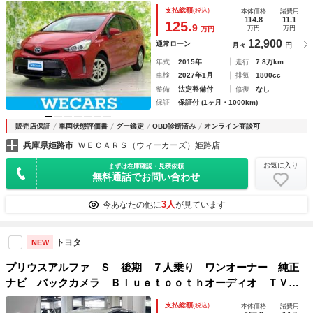
続／ＥＴＣ／バックモニター／フルセグＴＶ／ＤＶＤ／アルミ
支払総額
(税込)
本体価格
諸費用
ホイール 純正 １６インチ／エンジンスタートボタン
114.8
11.1
125.
9
万円
万円
万円
12,900
通常ローン
月々
円
年式
2015年
走行
7.8万km
車検
2027年1月
排気
1800cc
整備
法定整備付
修復
なし
保証
保証付 (1ヶ月・1000km)
販売店保証
車両状態評価書
グー鑑定
OBD診断済み
オンライン商談可
兵庫県姫路市
ＷＥＣＡＲＳ（ウィーカーズ）姫路店
お気に入り
まずは在庫確認・見積依頼
無料通話でお問い合わせ
3人
今あなたの他に
が見ています
トヨタ
NEW
プリウスアルファ Ｓ 後期 ７人乗り ワンオーナー 純正
ナビ バックカメラ Ｂｌｕｅｔｏｏｔｈオーディオ ＴＶ
ＣＤ再生 ビルトインＥＴＣ ＬＥＤヘッドランプ フォグラ
支払総額
(税込)
本体価格
諸費用