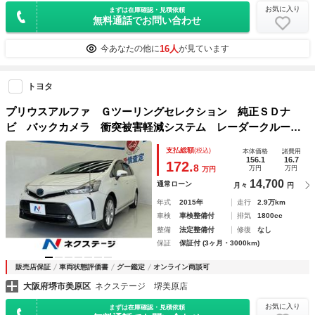
お気に入り
まずは在庫確認・見積依頼
無料通話でお問い合わせ
16人
今あなたの他に
が見ています
トヨタ
プリウスアルファ Ｇツーリングセレクション 純正ＳＤナ
ビ バックカメラ 衝突被害軽減システム レーダークルー
ズ パワーシート ドラレコ スマートキー ＬＥＤヘッド
支払総額
(税込)
本体価格
諸費用
ビルトインＥＴＣ 純正１７インチアルミ オートライト オ
156.1
16.7
172.
8
万円
万円
万円
ートエアコン
14,700
通常ローン
月々
円
年式
2015年
走行
2.9万km
車検
車検整備付
排気
1800cc
整備
法定整備付
修復
なし
保証
保証付 (3ヶ月・3000km)
販売店保証
車両状態評価書
グー鑑定
オンライン商談可
大阪府堺市美原区
ネクステージ 堺美原店
お気に入り
まずは在庫確認・見積依頼