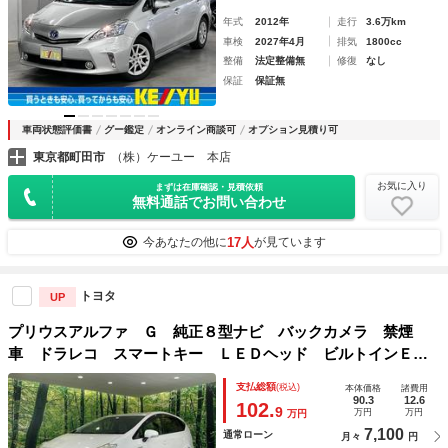
年式
2012年
走行
3.6万km
車検
2027年4月
排気
1800cc
整備
法定整備無
修復
なし
保証
保証無
車両状態評価書
グー鑑定
オンライン商談可
オプション見積り可
東京都町田市
（株）ケーユー 本店
お気に入り
まずは在庫確認・見積依頼
無料通話でお問い合わせ
17人
今あなたの他に
が見ています
トヨタ
UP
プリウスアルファ Ｇ 純正８型ナビ バックカメラ 禁煙
車 ドラレコ スマートキー ＬＥＤヘッド ビルトインＥＴ
Ｃ クルコン オートライト オートエアコン Ｂｌｕｅｔｏ
支払総額
(税込)
本体価格
諸費用
ｏｔｈ ＣＤ ＤＶＤ再生
90.3
12.6
102.
9
万円
万円
万円
7,100
通常ローン
月々
円