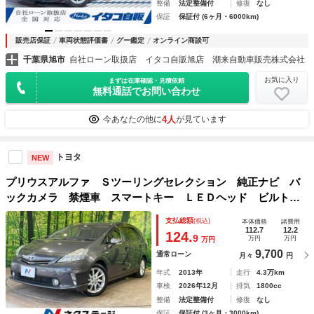
整備
法定整備付
修復
なし
保証
保証付 (6ヶ月・6000km)
販売店保証
車両状態評価書
グー鑑定
オンライン商談可
千葉県旭市
自社ローン取扱店 イタコ自販旭店 潮来自動車販売株式会社
お気に入り
まずは在庫確認・見積依頼
無料通話でお問い合わせ
4人
今あなたの他に
が見ています
トヨタ
NEW
プリウスアルファ Ｓツーリングセレクション 純正ナビ バ
ックカメラ 禁煙車 スマートキー ＬＥＤヘッド ビルトイ
ンＥＴＣ 純正１７インチアルミ オートライト オートエア
支払総額
(税込)
本体価格
諸費用
コン Ｂｌｕｅｔｏｏｔｈ ＣＤ／ＤＶＤ再生 フルセグ ヘ
112.7
12.2
124.
9
万円
万円
万円
ッドランプクリーナー
9,700
通常ローン
月々
円
年式
2013年
走行
4.3万km
車検
2026年12月
排気
1800cc
整備
法定整備付
修復
なし
保証
保証付 (3ヶ月・3000km)