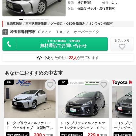
整備
法定整備付
修復
なし
保証
保証付 (6ヶ月・走行無制限)
販売店保証
車両状態評価書
グー鑑定
OBD診断済み
オンライン商談可
埼玉県春日部市
Ｏｖｅｒ Ｔａｋｅ オーバーテイク
お気に入り
まずは在庫確認・見積依頼
無料通話でお問い合わせ
22人
今あなたの他に
が見ています
あなたにおすすめの中古車
UP
UP
トヨタ プリウスアルファ Ｓ－
トヨタ プリウスアルファ Ｓツ
トヨタ プリウ
Ｔ ウェルキャブ ９型純正ナ
ーリングセレクション・ＧＲス
ーリングセレ
ビ フルセグＴＶ ブルートゥ
ポーツ トヨタ認定中古車ライ
認定中古車 
208.
229.
2
8
支払総額
支払総額
支払総額
(税込)
(税込)
(税込)
万円
万円