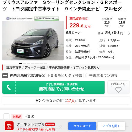
プリウスアルファ Ｓツーリングセレクション・ＧＲスポー
ツ トヨタ認定中古車ライト ９インチ純正ナビ フルセグＴ
Ｖ バックカメラ ＥＴＣ２．０ 前後ドライブレコーダー
支払総額
(税込)
本体価格
諸費用
スマートキー ＬＥＤヘッドライト １８インチ純正アルミホ
218
11.8
229.
8
万円
万円
万円
イール
29,700
通常ローン
月々
円
年式
2018年
走行
7.2万km
車検
2027年6月
排気
1800cc
整備
法定整備付
修復
なし
保証
保証付 (12ヶ月・200000km)
認定中古車
ディーラー保証
車両状態評価書
オプション見積り可
神奈川県横浜市瀬谷区
トヨタモビリティ神奈川 中古車タウン瀬谷
お気に入り
まずは在庫確認・見積依頼
無料通話でお問い合わせ
17人
今あなたの他に
が見ています
トヨタ
NEW
グーネットアプリ
RENEW
ダウンロード
アプリを開く
プリウスα Ｇ バックモニタ オートクルーズ 運転席パワー
メアド不要で問い合わせ可能