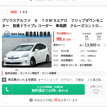
トヨタ
NEW
プリウスアルファ Ｇ ＴＯＭ‘Ｓエアロ フリップダウンモニ
ター 前後ドライブレコーダー 車高調 クルーズコントロー
ル ガナドールマフラー 社外８インチナビ 地デジ（フルセ
支払総額
(税込)
本体価格
諸費用
グ） Ｂｌｕｅｔｏｏｔｈ バックカメラ ＥＴＣ
93
5.6
98.
6
万円
万円
万円
13,900
通常ローン
月々
円
年式
2012年
走行
9.6万km
車検
車検整備付
排気
1800cc
整備
法定整備付
修復
なし
保証
保証付 (12ヶ月・走行無制限)
販売店保証
オンライン商談可
ローン仮審査
埼玉県さいたま市西区
オートショップ ホアロハ 三橋店 ＪＵ適正販売店
お気に入り
まずは在庫確認・見積依頼
無料通話でお問い合わせ
25人
今あなたの他に
が見ています