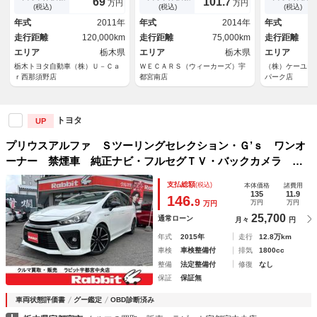
69
101.
7
万円
万円
ＬＥＤヘッドランプ ドライブ
付ＡＢＳ／横滑り防止装置／ア
ｌｕｅｔｏｏ
(税込)
(税込)
(税込)
レコーダー スマートキー 盗
イドリングストップ／フルセグ
フルセグＴＶ
年式
2011年
年式
2014年
年式
難防止システム 横滑り防止装
ＴＶ／禁煙車／エアバッグ 運
ランプ 純正
走行距離
120,000km
走行距離
75,000km
走行距離
置
転席
トキー スペ
エリア
栃木県
エリア
栃木県
書有
エリア
栃木トヨタ自動車（株）Ｕ－Ｃａ
ＷＥＣＡＲＳ（ウィーカーズ）宇
（株）ケーユー
ｒ西那須野店
都宮南店
パーク店
トヨタ
UP
プリウスアルファ Ｓツーリングセレクション・Ｇ’ｓ ワンオ
ーナー 禁煙車 純正ナビ・フルセグＴＶ・バックカメラ Ｂ
ｌｕｅｔｏｏｔｈ ＬＥＤヘッドライト ＥＴＣ スマートキ
支払総額
(税込)
本体価格
諸費用
ー プッシュスタート Ｇ’ｓ専用１８ＡＷ
135
11.9
146.
9
万円
万円
万円
25,700
通常ローン
月々
円
年式
2015年
走行
12.8万km
車検
車検整備付
排気
1800cc
整備
法定整備付
修復
なし
保証
保証無
車両状態評価書
グー鑑定
OBD診断済み