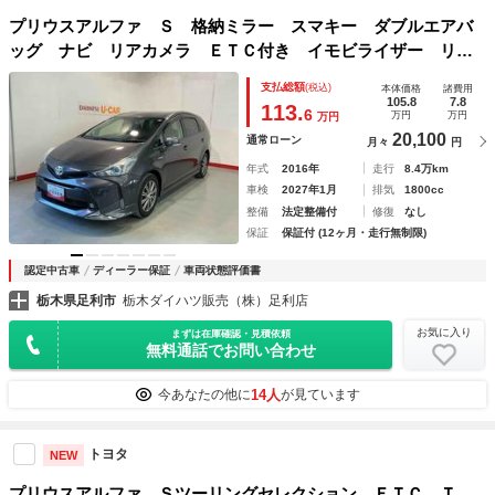
プリウスアルファ Ｓ 格納ミラー スマキー ダブルエアバ
ッグ ナビ リアカメラ ＥＴＣ付き イモビライザー リモ
コンキー 運転席エアバック メモリーナビゲーション ＡＢ
支払総額
(税込)
本体価格
諸費用
Ｓ付き 衝突安全ボディ アルミホイール
105.8
7.8
113.
6
万円
万円
万円
20,100
通常ローン
月々
円
年式
2016年
走行
8.4万km
車検
2027年1月
排気
1800cc
整備
法定整備付
修復
なし
保証
保証付 (12ヶ月・走行無制限)
認定中古車
ディーラー保証
車両状態評価書
栃木県足利市
栃木ダイハツ販売（株）足利店
お気に入り
まずは在庫確認・見積依頼
無料通話でお問い合わせ
14人
今あなたの他に
が見ています
トヨタ
NEW
プリウスアルファ Ｓツーリングセレクション ＥＴＣ Ｔ