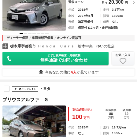
20,300
通常ローン
月々
円
年式
2018年
走行
3.3万km
車検
2027年5月
排気
1800cc
整備
法定整備付
修復
なし
保証
保証付 (12ヶ月・走行無制限)
ディーラー保証
車両状態評価書
オンライン商談可
栃木県宇都宮市
Ｈｏｎｄａ Ｃａｒｓ 栃木中央 ゆいの杜店
お気に入り
まずは在庫確認・見積依頼
無料通話でお問い合わせ
4人
今あなたの他に
が見ています
トヨタ
グーネットセレクト
プリウスアルファ Ｇ
支払総額
(税込)
本体価格
諸費用
88
12
100
万円
万円
万円
年式
2015年
走行
19.7万km
車検
なし
排気
1800cc