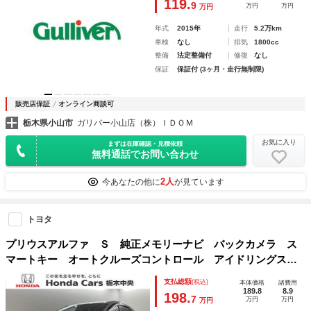
119.
9
万円
万円
万円
年式
2015年
走行
5.2万km
車検
なし
排気
1800cc
整備
法定整備付
修復
なし
保証
保証付 (3ヶ月・走行無制限)
販売店保証
オンライン商談可
栃木県小山市
ガリバー小山店（株）ＩＤＯＭ
お気に入り
まずは在庫確認・見積依頼
無料通話でお問い合わせ
2人
今あなたの他に
が見ています
トヨタ
プリウスアルファ Ｓ 純正メモリーナビ バックカメラ ス
マートキー オートクルーズコントロール アイドリングスト
ップ オートライト 衝突防止システム Ｂｌｕｅｔｏｏｔｈ
支払総額
(税込)
本体価格
諸費用
接続 盗難防止システム 横滑り防止装置 衝突安全ボディ
189.8
8.9
198.
7
万円
万円
万円