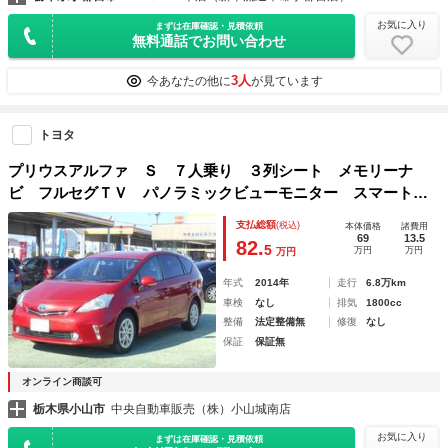
お気に入り
まずは在庫確認・見積依頼
無料通話でお問い合わせ
3人
今あなたの他に
が見ています
トヨタ
プリウスアルファ Ｓ ７人乗り ３列シート メモリーナ
ビ フルセグＴＶ パノラミックビューモニター スマートキ
ー プッシュスタート Ｂｌｕｅｔｏｏｔｈ 全方位モニタ
支払総額
(税込)
本体価格
諸費用
ー ＥＴＣ オートエアコン
69
13.5
82.
5
万円
万円
万円
年式
2014年
走行
6.8万km
車検
なし
排気
1800cc
整備
法定整備無
修復
なし
保証
保証無
オンライン商談可
栃木県小山市
中央自動車販売（株）小山城南店
お気に入り
まずは在庫確認・見積依頼