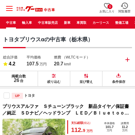
0
お気に入り
閲覧履歴
中古車
輸入車
中古車販売店
新車
車買取
カーリース
整備工場
トヨタプリウスαの中古車（栃木県）
総合評価
平均価格
燃費
（WLTCモード）
4.2
107.5
20.7
万円
km/l
掲載台数
26
台
絞り込む
並び替え
条件保存
トヨタ
UP
プリウスアルファ Ｓチューンブラック 新品タイヤ／保証書
／純正 ＳＤナビ／ヘッドランプ ＬＥＤ／Ｂｌｕｅｔｏｏｔ
ｈ接続／ＥＴＣ／ＥＢＤ付ＡＢＳ／横滑り防止装置／アイドリ
支払総額
(税込)
本体価格
諸費用
ングストップ／フルセグＴＶ／禁煙車／エアバッグ 運転席
101.7
11.2
112.
9
万円
万円
万円