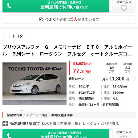
お気に入り
まずは在庫確認・見積依頼
無料通話でお問い合わせ
5人
今あなたの他に
が見ています
トヨタ
プリウスアルファ Ｇ メモリーナビ ＥＴＣ アルミホイー
ル ３列シート ローダウン フルセグ オートクルーズコン
トロール ＤＶＤ再生 ＬＥＤヘッドランプ ドライブレコー
支払総額
(税込)
本体価格
諸費用
ダー スマートキー 盗難防止システム 横滑り防止装置
69
8.3
77.
3
万円
万円
万円
11,800
通常ローン
月々
円
年式
2011年
走行
12.0万km
車検
2026年12月
排気
1800cc
整備
法定整備付
修復
なし
保証
保証付 (12ヶ月・走行無制限)
認定中古車
ディーラー保証
車両状態評価書
栃木県那須塩原市
栃木トヨタ自動車（株）Ｕ－Ｃａｒ西那須野店
お気に入り
まずは在庫確認・見積依頼
無料通話でお問い合わせ