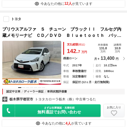
12人
今あなたの他に
が見ています
トヨタ
プリウスアルファ Ｓ チューン ブラックＩＩ フルセグ内
蔵メモリーナビ ＣＤ／ＤＶＤ Ｂｌｕｅｔｏｏｔｈ バック
モニター ＥＴＣ シートヒーター スマートキー イモビラ
支払総額
(税込)
本体価格
諸費用
イザー ワンオーナー サイドエアバック オートエアコン
131.8
10.9
142.
7
万円
万円
万円
純正アルミ ＬＥＤ
13,400
残価ローン
月々
円
年式
2017年
走行
10.2万km
車検
車検整備付
排気
1800cc
整備
法定整備付
修復
なし
保証
保証付 (12ヶ月・走行無制限)
認定中古車
ディーラー保証
車両状態評価書
栃木県宇都宮市
トヨタカローラ栃木（株）中古車つるた
お気に入り
まずは在庫確認・見積依頼
無料通話でお問い合わせ
4人
今あなたの他に
が見ています