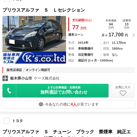
プリウスアルファ Ｓ Ｌセレクション
支払総額
(税込)
本体価格
諸費用
64
13
77
万円
万円
万円
17,700
通常ローン
月々
円
年式
2013年
走行
11.1万km
車検
車検整備付
排気
1800cc
整備
法定整備付
修復
なし
保証
保証付 (1ヶ月・1000km)
販売店保証
オンライン商談可
栃木県小山市
ケーズ株式会社
お気に入り
まずは在庫確認・見積依頼
無料通話でお問い合わせ
4人
今あなたの他に
が見ています
トヨタ
プリウスアルファ Ｓ チューン ブラック 禁煙車 純正エ