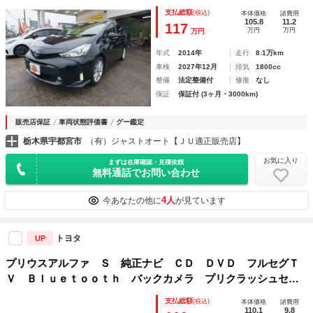
ゥース ＥＴＣ ステアリングリモコン Ｐスタート スマー
支払総額
(税込)
本体価格
諸費用
トキー ＬＥＤオートライト
105.8
11.2
117
万円
万円
万円
年式
2014年
走行
8.1万km
車検
2027年12月
排気
1800cc
整備
法定整備付
修復
なし
保証
保証付 (3ヶ月・3000km)
販売店保証
車両状態評価書
グー鑑定
栃木県宇都宮市
（有）ジャストオート【ＪＵ適正販売店】
お気に入り
まずは在庫確認・見積依頼
無料通話でお問い合わせ
4人
今あなたの他に
が見ています
トヨタ
UP
プリウスアルファ Ｓ 純正ナビ ＣＤ ＤＶＤ フルセグＴ
Ｖ Ｂｌｕｅｔｏｏｔｈ バックカメラ プリクラッシュセー
フティ レーダークルーズコントロール 車線逸脱警報 オー
支払総額
(税込)
本体価格
諸費用
トマチックハイビーム ビルトインＥＴＣ ドラレコ
110.1
9.8