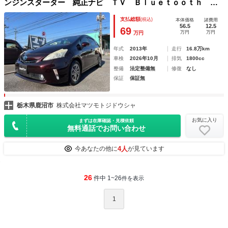
ンジンスターター 純正ナビ ＴＶ Ｂｌｕｅｔｏｏｔｈ バ
ックカメラ ＥＴＣ ディスチャージヘッドライト スマート
支払総額
(税込)
本体価格
諸費用
キー プッシュスタート 記録簿
56.5
12.5
69
万円
万円
万円
年式
2013年
走行
16.8万km
車検
2026年10月
排気
1800cc
整備
法定整備無
修復
なし
保証
保証無
栃木県鹿沼市
株式会社マツモトジドウシャ
お気に入り
まずは在庫確認・見積依頼
無料通話でお問い合わせ
4人
今あなたの他に
が見ています
26
件中 1~26
件を表示
1