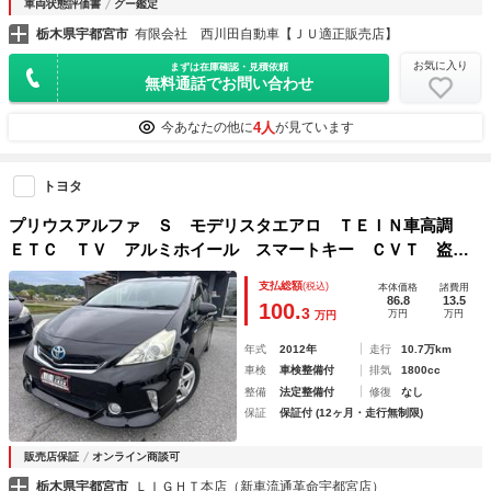
車両状態評価書
グー鑑定
栃木県宇都宮市
有限会社 西川田自動車【ＪＵ適正販売店】
お気に入り
まずは在庫確認・見積依頼
無料通話でお問い合わせ
4人
今あなたの他に
が見ています
トヨタ
プリウスアルファ Ｓ モデリスタエアロ ＴＥＩＮ車高調
ＥＴＣ ＴＶ アルミホイール スマートキー ＣＶＴ 盗難
防止システム 衝突安全ボディ ＡＢＳ ＣＤ エアコン パ
支払総額
(税込)
本体価格
諸費用
ワーステアリング パワーウィンドウ
86.8
13.5
100.
3
万円
万円
万円
年式
2012年
走行
10.7万km
車検
車検整備付
排気
1800cc
整備
法定整備付
修復
なし
保証
保証付 (12ヶ月・走行無制限)
販売店保証
オンライン商談可
栃木県宇都宮市
ＬＩＧＨＴ本店（新車流通革命宇都宮店）