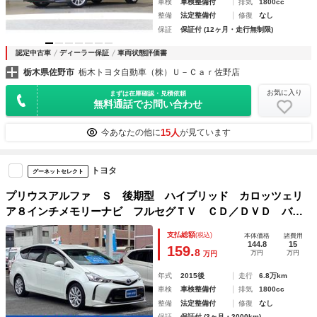
車検
車検整備付
排気
1800cc
整備
法定整備付
修復
なし
保証
保証付 (12ヶ月・走行無制限)
認定中古車
ディーラー保証
車両状態評価書
栃木県佐野市
栃木トヨタ自動車（株）Ｕ－Ｃａｒ佐野店
お気に入り
まずは在庫確認・見積依頼
無料通話でお問い合わせ
15人
今あなたの他に
が見ています
トヨタ
グーネットセレクト
プリウスアルファ Ｓ 後期型 ハイブリッド カロッツェリ
ア８インチメモリーナビ フルセグＴＶ ＣＤ／ＤＶＤ バッ
クカメラ カロッツェリアスピーカー ビルトインＥＴＣ Ｌ
支払総額
(税込)
本体価格
諸費用
ＥＤヘッドライト ＬＥＤフォグランプ プッシュスタート
144.8
15
159.
8
万円
万円
万円
年式
2015後
走行
6.8万km
車検
車検整備付
排気
1800cc
整備
法定整備付
修復
なし
保証
保証付 (3ヶ月・3000km)