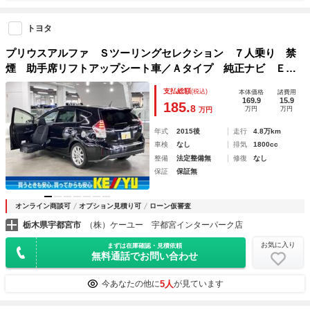
トヨタ
プリウスアルファ Ｓツーリングセレクション ７人乗り 禁
煙 助手席リフトアップシート車／Ａタイプ 純正ナビ ＥＴ
Ｃ バックカメラ Ｂｌｕｅｔｏｏｔｈオーディオ フルセグ
支払総額
(税込)
本体価格
諸費用
ＴＶ ＤＶＤ ＬＥＤランプ 純正１７ＡＷ スマートキー
169.9
15.9
185.
8
万円
万円
万円
スペアキー・取扱説明書有
年式
2015後
走行
4.8万km
車検
なし
排気
1800cc
整備
法定整備無
修復
なし
保証
保証無
オンライン商談可
オプション見積り可
ローン仮審査
栃木県宇都宮市
（株）ケーユー 宇都宮インターパーク店
お気に入り
まずは在庫確認・見積依頼
無料通話でお問い合わせ
5人
今あなたの他に
が見ています