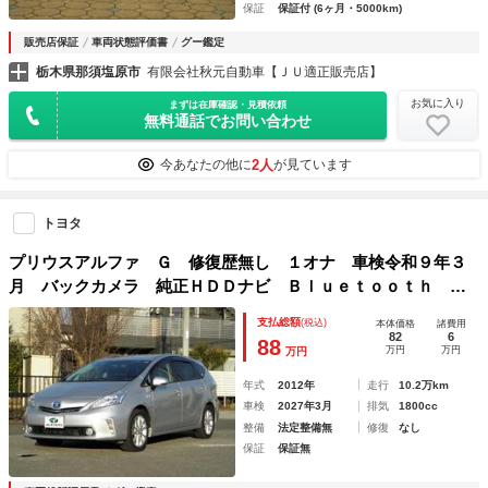
保証
保証付 (6ヶ月・5000km)
販売店保証
車両状態評価書
グー鑑定
栃木県那須塩原市
有限会社秋元自動車【ＪＵ適正販売店】
お気に入り
まずは在庫確認・見積依頼
無料通話でお問い合わせ
2人
今あなたの他に
が見ています
トヨタ
プリウスアルファ Ｇ 修復歴無し １オナ 車検令和９年３
月 バックカメラ 純正ＨＤＤナビ Ｂｌｕｅｔｏｏｔｈ フ
ルセグＴＶ ＤＶＤ ＣＤ録音 クルコン スマートキー２
支払総額
(税込)
本体価格
諸費用
個 ヨコハマブルーアース４シーズンタイヤ ５人乗 ＥＴＣ
82
6
88
万円
万円
万円
年式
2012年
走行
10.2万km
車検
2027年3月
排気
1800cc
整備
法定整備無
修復
なし
保証
保証無