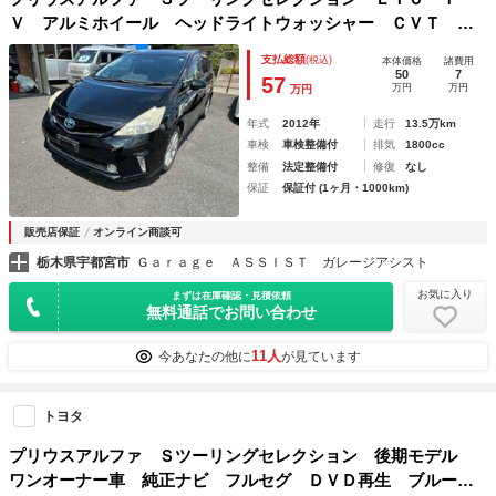
Ｖ アルミホイール ヘッドライトウォッシャー ＣＶＴ 盗
難防止システム 衝突安全ボディ ＡＢＳ エアコン パワー
支払総額
(税込)
本体価格
諸費用
ステアリング パワーウィンドウ 運転席エアバッグ 助手席
50
7
57
万円
万円
万円
エアバッグ
年式
2012年
走行
13.5万km
車検
車検整備付
排気
1800cc
整備
法定整備付
修復
なし
保証
保証付 (1ヶ月・1000km)
販売店保証
オンライン商談可
栃木県宇都宮市
Ｇａｒａｇｅ ＡＳＳＩＳＴ ガレージアシスト
お気に入り
まずは在庫確認・見積依頼
無料通話でお問い合わせ
11人
今あなたの他に
が見ています
トヨタ
プリウスアルファ Ｓツーリングセレクション 後期モデル
ワンオーナー車 純正ナビ フルセグ ＤＶＤ再生 ブルート