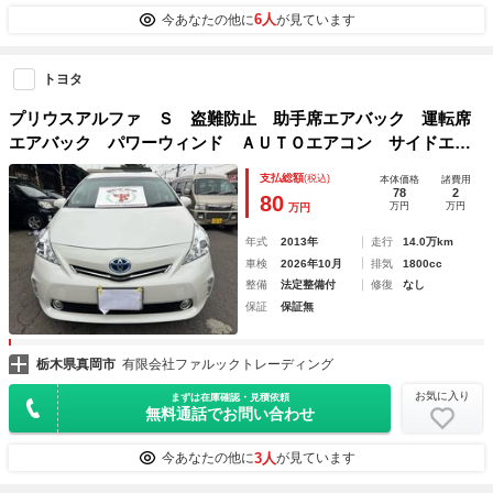
6人
今あなたの他に
が見ています
トヨタ
プリウスアルファ Ｓ 盗難防止 助手席エアバック 運転席
エアバック パワーウィンド ＡＵＴＯエアコン サイドエア
Ｂ ＶＳＡ パワステ 衝突安全ボディ ＡＢＳ
支払総額
(税込)
本体価格
諸費用
78
2
80
万円
万円
万円
年式
2013年
走行
14.0万km
車検
2026年10月
排気
1800cc
整備
法定整備付
修復
なし
保証
保証無
栃木県真岡市
有限会社ファルックトレーディング
お気に入り
まずは在庫確認・見積依頼
無料通話でお問い合わせ
3人
今あなたの他に
が見ています