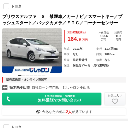
トヨタ
プリウスアルファ Ｓ 禁煙車／カーナビ／スマートキー／プ
ッシュスタート／バックカメラ／ＥＴＣ／コーナーセンサー／
フリップダウンモニター／ヘッドライトウォッシャー／ステア
支払総額
(税込)
本体価格
諸費用
リングリモコン／オートライト／電格ミラー／防眩ミラー
153.6
11.3
164.
9
万円
万円
万円
年式
2011年
走行
11.4万km
車検
なし
排気
1800cc
整備
法定整備付
修復
なし
保証
保証付 (3ヶ月・走行無制限)
販売店保証
オンライン商談可
栃木県小山市
自社ローン専門店 じしゃロン小山店
お気に入り
まずは在庫確認・見積依頼
無料通話でお問い合わせ
2人
今あなたの他に
が見ています
トヨタ