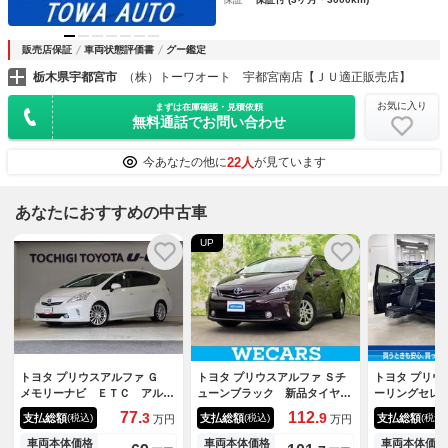
販売店保証
車両状態評価書
グー鑑定
栃木県宇都宮市
（株）トーワオート 宇都宮南店【ＪＵ適正販売店】
お気に入り
まずは在庫確認・見積依頼
無料通話でお問い合わせ
22人
今あなたの他に
が見ています
あなたにおすすめの中古車
UP
トヨタ プリウスアルファ Ｇ
トヨタ プリウスアルファ Ｓチ
トヨタ プリウ
メモリーナビ ＥＴＣ アルミ
ューンブラック 新品タイヤ／
ーリングセレ
ホイール ３列シート ローダ
保証書／純正 ＳＤナビ／ヘッ
り 禁煙 助
77.
112.
3
9
支払総額
支払総額
支払総額
(税込)
(税込)
(税込)
万円
万円
ウン フルセグ オートクルー
ドランプ ＬＥＤ／Ｂｌｕｅｔ
シート車／Ａ
ズコントロール ＤＶＤ再生
ｏｏｔｈ接続／ＥＴＣ／ＥＢＤ
ビ ＥＴＣ 
車両本体価格
車両本体価格
車両本体価格