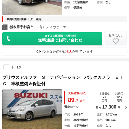
整備
法定整備付
修復
なし
保証
保証無
車両状態評価書
グー鑑定
栃木県宇都宮市
（有）ディヴァーナ
お気に入り
まずは在庫確認・見積依頼
無料通話でお問い合わせ
6人
今あなたの他に
が見ています
トヨタ
プリウスアルファ Ｓ ナビゲーション バックカメラ ＥＴ
Ｃ 車検整備＆保証付
支払総額
(税込)
本体価格
諸費用
77
12.7
89.
7
万円
万円
万円
17,300
通常ローン
月々
円
年式
2012年
走行
8.7万km
車検
車検整備付
排気
1800cc
整備
法定整備付
修復
なし