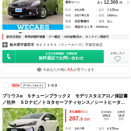
12,300
通常ローン
月々
円
年式
2014年
走行
7.5万km
車検
2027年1月
排気
1800cc
整備
法定整備付
修復
なし
保証
保証付 (1ヶ月・1000km)
販売店保証
車両状態評価書
グー鑑定
OBD診断済み
オンライン商談可
栃木県宇都宮市
ＷＥＣＡＲＳ（ウィーカーズ）宇都宮南店
お気に入り
まずは在庫確認・見積依頼
無料通話でお問い合わせ
4人
今あなたの他に
が見ています
トヨタ
NEW
グーネットセレクト
プリウスα Ｓチューンブラック２ モデリスタエアロ／保証書
／社外 ＳＤナビ／トヨタセーフティセンス／シートヒータ
ー 前席／車線逸脱防止支援システム／ドライブレコーダー
支払総額
(税込)
本体価格
諸費用
社外／ヘッドランプ ＬＥＤ／ＵＳＢジャック
190.6
16.9
207.
5
万円
万円
万円
年式
2017年
走行
4.3万km