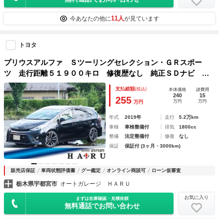
11人
今あなたの他に
が見ています
トヨタ
プリウスアルファ Ｓツーリングセレクション・ＧＲスポー
ツ 走行距離５１９００キロ 修復歴なし 純正ＳＤナビ フ
ルセグ Ｂｌｕｅｔｏｏｔｈ ハーフレザーシート バックモ
支払総額
(税込)
本体価格
諸費用
ニター ＥＴＣ ローダウン ドラレコ前後 修復歴無 ＬＥ
240
15
255
万円
万円
万円
Ｄヘッドライト スマートキー
年式
2019年
走行
5.2万km
車検
車検整備付
排気
1800cc
整備
法定整備付
修復
なし
保証
保証付 (3ヶ月・3000km)
販売店保証
車両状態評価書
グー鑑定
オンライン商談可
ローン仮審査
栃木県宇都宮市
オートガレージ ＨＡＲＵ
お気に入り
まずは在庫確認・見積依頼
無料通話でお問い合わせ