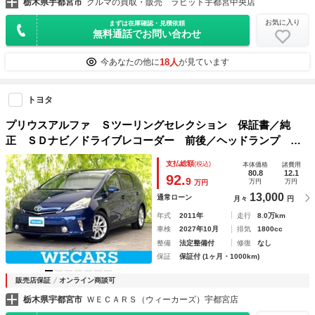
栃木県宇都宮市
クルマの買取・販売 ラビット宇都宮中央店
お気に入り
まずは在庫確認・見積依頼
無料通話でお問い合わせ
18人
今あなたの他に
が見ています
トヨタ
プリウスアルファ Ｓツーリングセレクション 保証書／純
正 ＳＤナビ／ドライブレコーダー 前後／ヘッドランプ Ｈ
ＩＤ／Ｂｌｕｅｔｏｏｔｈ接続／ＥＴＣ／ＥＢＤ付ＡＢＳ／横
支払総額
(税込)
本体価格
諸費用
滑り防止装置／バックモニター／ワンセグＴＶ／ＤＶＤ／禁煙
80.8
12.1
92.
9
万円
万円
万円
車
13,000
通常ローン
月々
円
年式
2011年
走行
8.0万km
車検
2027年10月
排気
1800cc
整備
法定整備付
修復
なし
保証
保証付 (1ヶ月・1000km)
販売店保証
オンライン商談可
栃木県宇都宮市
ＷＥＣＡＲＳ（ウィーカーズ）宇都宮店