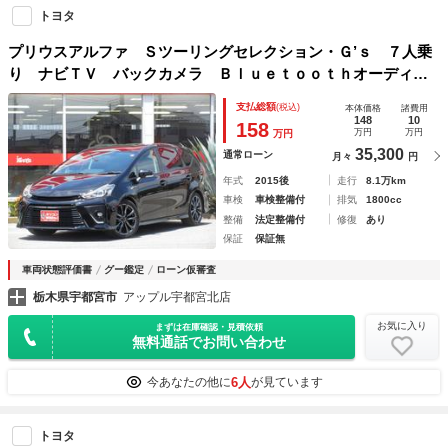
トヨタ
プリウスアルファ Ｓツーリングセレクション・Ｇ’ｓ ７人乗
り ナビＴＶ バックカメラ Ｂｌｕｅｔｏｏｔｈオーディオ
対応 ＤＶＤ再生 ＬＥＤヘッドライト
支払総額
(税込)
本体価格
諸費用
148
10
158
万円
万円
万円
35,300
通常ローン
月々
円
年式
2015後
走行
8.1万km
車検
車検整備付
排気
1800cc
整備
法定整備付
修復
あり
保証
保証無
車両状態評価書
グー鑑定
ローン仮審査
栃木県宇都宮市
アップル宇都宮北店
お気に入り
まずは在庫確認・見積依頼
無料通話でお問い合わせ
6人
今あなたの他に
が見ています
トヨタ