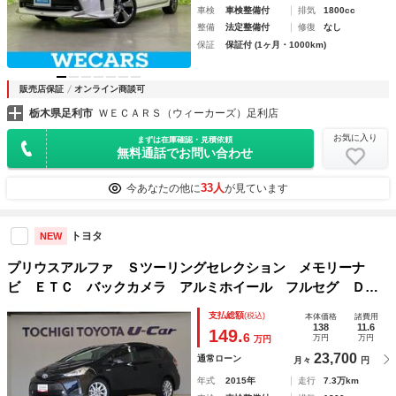
車検
車検整備付
排気
1800cc
整備
法定整備付
修復
なし
保証
保証付 (1ヶ月・1000km)
販売店保証
オンライン商談可
栃木県足利市
ＷＥＣＡＲＳ（ウィーカーズ）足利店
お気に入り
まずは在庫確認・見積依頼
無料通話でお問い合わせ
33人
今あなたの他に
が見ています
トヨタ
NEW
プリウスアルファ Ｓツーリングセレクション メモリーナ
ビ ＥＴＣ バックカメラ アルミホイール フルセグ ＤＶ
Ｄ再生 ＬＥＤヘッドランプ スマートキー 盗難防止システ
支払総額
(税込)
本体価格
諸費用
ム 横滑り防止装置 ミュージックプレイヤー接続可 ワンオ
138
11.6
149.
6
万円
万円
万円
ーナー エアバッグ
23,700
通常ローン
月々
円
年式
2015年
走行
7.3万km