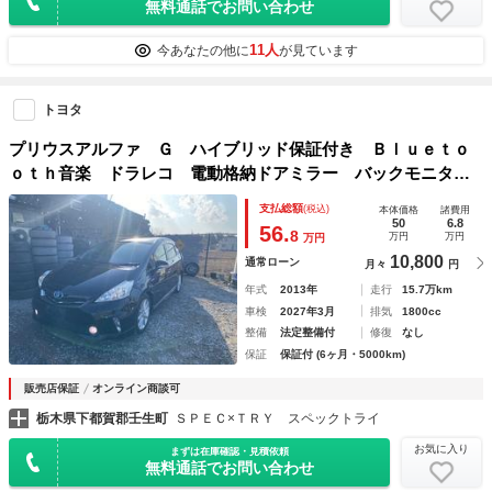
無料通話でお問い合わせ
11人
今あなたの他に
が見ています
トヨタ
プリウスアルファ Ｇ ハイブリッド保証付き Ｂｌｕｅｔｏ
ｏｔｈ音楽 ドラレコ 電動格納ドアミラー バックモニタ
ハーフエアロ ＡＵＴＯエアコン Ｗエアバッグ ワンセグ
支払総額
(税込)
本体価格
諸費用
衝突安全ボディ ＥＴＣ２．０ クルーズコントロール
50
6.8
56.
8
万円
万円
万円
10,800
通常ローン
月々
円
年式
2013年
走行
15.7万km
車検
2027年3月
排気
1800cc
整備
法定整備付
修復
なし
保証
保証付 (6ヶ月・5000km)
販売店保証
オンライン商談可
栃木県下都賀郡壬生町
ＳＰＥＣ×ＴＲＹ スペックトライ
お気に入り
まずは在庫確認・見積依頼
無料通話でお問い合わせ