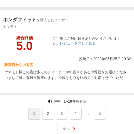
ホンダフィット
を購入したユーザー
ヤマモト
総合評価
ご丁寧にご対応頂きありがとうございまし
5.0
た。
レビューを詳しく見る
投稿日：2023年05月25日 19:32
販売店からの返答
ヤマモト様この度は多くのディーラーや中古車がある中弊社をお選びくださ
いまして誠に有難う御座います。今後とも心を込めてご対応させていただき
ますので引き続き宜しくお願い致します。
47
件中
1~10
件を表示
...
1
2
3
4
5
次へ