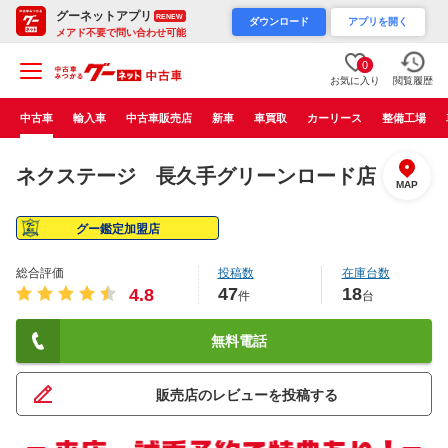
グーネットアプリ
RENEW
ダウンロード
アプリを開く
メアド不要で問い合わせ可能
0
お気に入り
閲覧履歴
中古車
輸入車
中古車販売店
新車
車買取
カーリース
整備工場
ネクステージ 長久手グリーンロード店
MAP
グー鑑定加盟店
総合評価
投稿数
在庫台数
47
18
4.8
件
台
無料電話
販売店のレビューを投稿する