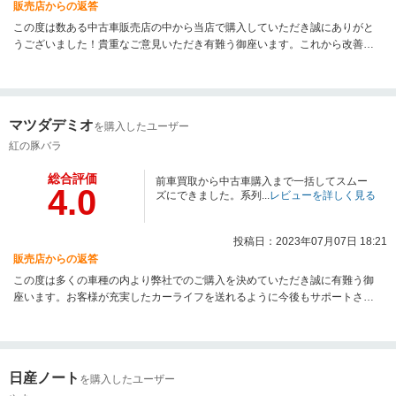
販売店からの返答
この度は数ある中古車販売店の中から当店で購入していただき誠にありがと
うございました！貴重なご意見いただき有難う御座います。これから改善活
動にも努めて、御納車のアフターサービスでもご満足いただけるようにサポ
ートさせていただきますので、今後ともよろしくお願い致します！
マツダデミオ
を購入したユーザー
紅の豚バラ
総合評価
前車買取から中古車購入まで一括してスムー
4.0
ズにできました。系列...
レビューを詳しく見る
投稿日：2023年07月07日 18:21
販売店からの返答
この度は多くの車種の内より弊社でのご購入を決めていただき誠に有難う御
座います。お客様が充実したカーライフを送れるように今後もサポートさせ
ていただきたいと思っております。 気になることがありましたらお気軽にご
連絡くださいませ。今後とも何卒よろしくお願いいたします。
日産ノート
を購入したユーザー