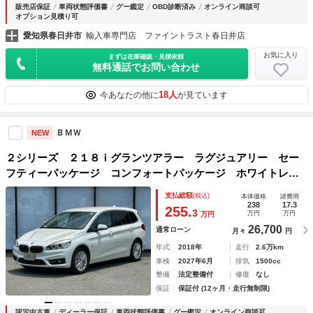
販売店保証
車両状態評価書
グー鑑定
OBD診断済み
オンライン商談可
オプション見積り可
愛知県春日井市
輸入車専門店 ファイントラスト春日井店
お気に入り
まずは在庫確認・見積依頼
無料通話でお問い合わせ
18人
今あなたの他に
が見ています
ＢＭＷ
NEW
２シリーズ ２１８ｉグランツアラー ラグジュアリー セー
フティーパッケージ コンフォートパッケージ ホワイトレザ
ーパワーシート【認定中古車】【全国正規ディーラー保証付／
支払総額
(税込)
本体価格
諸費用
１年・走行距離無制限】ＡＣＣ 禁煙車 バックカメラ 前後
238
17.3
255.
3
万円
万円
万円
ＰＤＣ
26,700
通常ローン
月々
円
年式
2018年
走行
2.6万km
車検
2027年6月
排気
1500cc
整備
法定整備付
修復
なし
保証
保証付 (12ヶ月・走行無制限)
認定中古車
ディーラー保証
車両状態評価書
グー鑑定
オンライン商談可