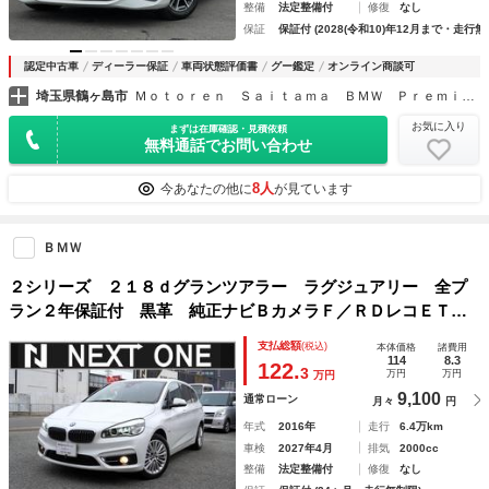
整備
法定整備付
修復
なし
保証
保証付 (2028(令和10)年12月まで・走行無
認定中古車
ディーラー保証
車両状態評価書
グー鑑定
オンライン商談可
埼玉県鶴ヶ島市
Ｍｏｔｏｒｅｎ Ｓａｉｔａｍａ ＢＭＷ Ｐｒｅｍｉｕｍ Ｓｅｌｅｃｔｉｏｎ 鶴ヶ島
お気に入り
まずは在庫確認・見積依頼
無料通話でお問い合わせ
8人
今あなたの他に
が見ています
ＢＭＷ
２シリーズ ２１８ｄグランツアラー ラグジュアリー 全プ
ラン２年保証付 黒革 純正ナビＢカメラＦ／ＲＤレコＥＴ
Ｃ アンビエントライト パワーバックドア パワーシート
支払総額
(税込)
本体価格
諸費用
シートヒーター インテリジェントセーフティー ＬＥＤヘッ
114
8.3
122.
3
万円
万円
万円
ドライト ３列７人乗り
9,100
通常ローン
月々
円
年式
2016年
走行
6.4万km
車検
2027年4月
排気
2000cc
整備
法定整備付
修復
なし