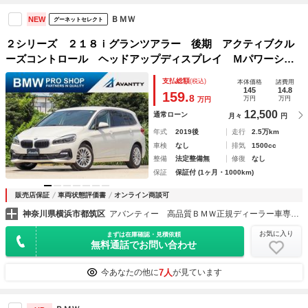
ＢＭＷ
NEW
グーネットセレクト
２シリーズ ２１８ｉグランツアラー 後期 アクティブクル
ーズコントロール ヘッドアップディスプレイ Ｍパワーシー
ト シートヒーター コンフォートアクセス 電動リアゲー
支払総額
(税込)
本体価格
諸費用
ト バックカメラ ＰＤＣセンサー ＬＥＤヘッドライト＆フ
145
14.8
159.
8
万円
万円
万円
ォグランプ
12,500
通常ローン
月々
円
年式
2019後
走行
2.5万km
車検
なし
排気
1500cc
整備
法定整備無
修復
なし
保証
保証付 (1ヶ月・1000km)
販売店保証
車両状態評価書
オンライン商談可
神奈川県横浜市都筑区
アバンティー 高品質ＢＭＷ正規ディーラー車専門店
お気に入り
まずは在庫確認・見積依頼
無料通話でお問い合わせ
7人
今あなたの他に
が見ています