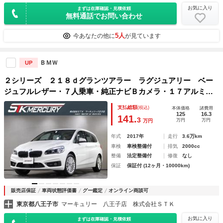
お気に入り
まずは在庫確認・見積依頼
無料通話でお問い合わせ
5人
今あなたの他に
が見ています
ＢＭＷ
UP
２シリーズ ２１８ｄグランツアラー ラグジュアリー ベー
ジュフルレザー・７人乗車・純正ナビＢカメラ・１７アルミ・
リアＰゲート・シートヒーター・キセノン・リアＰゲート・Ｐ
支払総額
(税込)
本体価格
諸費用
シート・シートメモリー・Ａストップ・衝突軽減・車線逸脱・
125
16.3
141.
3
万円
万円
万円
コンフォートアクセス・ＥＴＣ
年式
2017年
走行
3.6万km
車検
車検整備付
排気
2000cc
整備
法定整備付
修復
なし
保証
保証付 (12ヶ月・10000km)
販売店保証
車両状態評価書
グー鑑定
オンライン商談可
東京都八王子市
マーキュリー 八王子店 株式会社ＳＴＫ
お気に入り
まずは在庫確認・見積依頼