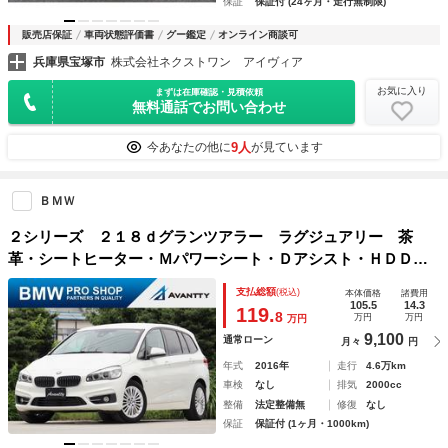
保証
保証付 (24ヶ月・走行無制限)
販売店保証
車両状態評価書
グー鑑定
オンライン商談可
兵庫県宝塚市
株式会社ネクストワン アイヴィア
お気に入り
まずは在庫確認・見積依頼
無料通話でお問い合わせ
9人
今あなたの他に
が見ています
ＢＭＷ
２シリーズ ２１８ｄグランツアラー ラグジュアリー 茶
革・シートヒーター・Ｍパワーシート・Ｄアシスト・ＨＤＤナ
ビ・Ｂカメラ・ミラーＥＴＣ・ＰＤＣセンサー・電動リアゲー
支払総額
(税込)
本体価格
諸費用
ト・ＬＥＤヘッドライト・フォグランプ・純正ＡＷ・７人乗
105.5
14.3
119.
8
万円
万円
万円
り・コンフォートアクセス
9,100
通常ローン
月々
円
年式
2016年
走行
4.6万km
車検
なし
排気
2000cc
整備
法定整備無
修復
なし
保証
保証付 (1ヶ月・1000km)