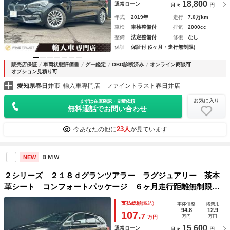
18,800
通常ローン
月々
円
年式
2019年
走行
7.0万km
車検
車検整備付
排気
2000cc
整備
法定整備付
修復
なし
保証
保証付 (6ヶ月・走行無制限)
販売店保証
車両状態評価書
グー鑑定
OBD診断済み
オンライン商談可
オプション見積り可
愛知県春日井市
輸入車専門店 ファイントラスト春日井店
お気に入り
まずは在庫確認・見積依頼
無料通話でお問い合わせ
23人
今あなたの他に
が見ています
ＢＭＷ
NEW
２シリーズ ２１８ｄグランツアラー ラグジュアリー 茶本
革シート コンフォートパッケージ ６ヶ月走行距離無制限保
証付 純正ＨＤＤナビ シートヒーター付パワーシート 禁煙
支払総額
(税込)
本体価格
諸費用
車 コンフォートアクセス パワーバックドア ＬＥＤヘッド
94.8
12.9
107.
7
万円
万円
万円
ライト ＥＴＣ バックカメラ
15,600
通常ローン
月々
円