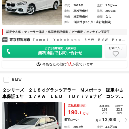
年式
2017年
走行
3.5万km
車検
車検整備付
排気
2000cc
整備
法定整備付
修復
なし
保証
保証付 (12ヶ月・走行無制限)
認定中古車
ディーラー保証
車両状態評価書
グー鑑定
オンライン商談可
東京都調布市
Ｔｏｍｅｉ－Ｙｏｋｏｈａｍａ ＢＭＷ ＢＭＷ Ｐｒｅｍｉｕｍ Ｓｅｌｅｃｔｉｏｎ 調布
お気に入り
まずは在庫確認・見積依頼
無料通話でお問い合わせ
9人
今あなたの他に
が見ています
ＢＭＷ
２シリーズ ２１８ｄグランツアラー Ｍスポーツ 認定中古
車保証１年 １７ＡＷ ＬＥＤ ＩＤｒｉｖｅナビ コンフォ
ートパッケージ オートトランク ７人乗り スポーツシー
支払総額
(税込)
本体価格
諸費用
ト シートヒーター バックカメラ １オーナー Ｂｌｕｅｔ
168
22.1
190.
1
万円
万円
万円
ｏｏｔｈ 車検整備付
13,800
据置ローン
月々
円
年式
2017年
走行
4.6万km