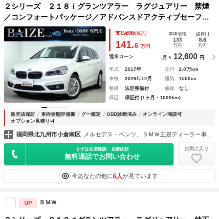
２シリーズ ２１８ｉグランツアラー ラグジュアリー 禁煙
／コンフォートパッケージ／アドバンスドアクティブセーフテ
ィパッケージ／プラスパッケージ／純正ＨＤＤナビ／Ｂｌｕｅ
支払総額
(税込)
本体価格
諸費用
ｔｏｏｔｈ／バックカメラ／パワーバックドア／黒革シート／
133
8.6
141.
6
万円
万円
万円
ＥＴＣ／シートヒーター
12,600
通常ローン
月々
円
年式
2017年
走行
2.0万km
車検
2026年12月
排気
1500cc
整備
法定整備付
修復
なし
保証
保証付 (1ヶ月・1000km)
販売店保証
車両状態評価書
グー鑑定
OBD診断済み
オンライン商談可
オプション見積り可
福岡県北九州市小倉南区
メルセデス・ベンツ、ＢＭＷ正規ディーラー車専門店（株）ベイズ
お気に入り
まずは在庫確認・見積依頼
無料通話でお問い合わせ
6人
今あなたの他に
が見ています
ＢＭＷ
UP