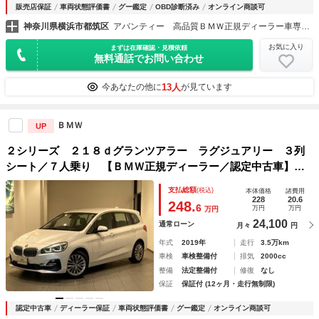
販売店保証
車両状態評価書
グー鑑定
OBD診断済み
オンライン商談可
神奈川県横浜市都筑区
アバンティー 高品質ＢＭＷ正規ディーラー車専門店
お気に入り
まずは在庫確認・見積依頼
無料通話でお問い合わせ
13人
今あなたの他に
が見ています
ＢＭＷ
UP
２シリーズ ２１８ｄグランツアラー ラグジュアリー ３列
シート／７人乗り 【ＢＭＷ正規ディーラー／認定中古車】
【１年・走行距離無制限保証付き】禁煙車／コンフォートパッ
支払総額
(税込)
本体価格
諸費用
ケージ／オートトランク／コンフォートアクセス／１７インチ
228
20.6
248.
6
万円
万円
万円
ＡＷ／ライトパッケージ／ＬＥＤフォグランプ／
24,100
通常ローン
月々
円
年式
2019年
走行
3.5万km
車検
車検整備付
排気
2000cc
整備
法定整備付
修復
なし
保証
保証付 (12ヶ月・走行無制限)
認定中古車
ディーラー保証
車両状態評価書
グー鑑定
オンライン商談可