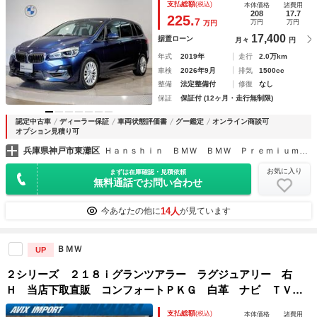
支払総額
(税込)
本体価格
諸費用
純正ナビ バックカメラ 純正１７ＡＷ ミラーＥＴＣ ＬＥ
208
17.7
225.
7
万円
万円
万円
Ｄライト
17,400
据置ローン
月々
円
年式
2019年
走行
2.0万km
車検
2026年9月
排気
1500cc
整備
法定整備付
修復
なし
保証
保証付 (12ヶ月・走行無制限)
認定中古車
ディーラー保証
車両状態評価書
グー鑑定
オンライン商談可
オプション見積り可
兵庫県神戸市東灘区
Ｈａｎｓｈｉｎ ＢＭＷ ＢＭＷ ＰｒｅｍｉｕｍＳｅｌｅｃｔｉｏｎ 六甲アイランド
お気に入り
まずは在庫確認・見積依頼
無料通話でお問い合わせ
14人
今あなたの他に
が見ています
ＢＭＷ
UP
２シリーズ ２１８ｉグランツアラー ラグジュアリー 右
Ｈ 当店下取直販 コンフォートＰＫＧ 白革 ナビ ＴＶ
Ｂカメラ ＰＤＣ パワーシート ヒーター コンフォートア
支払総額
(税込)
本体価格
諸費用