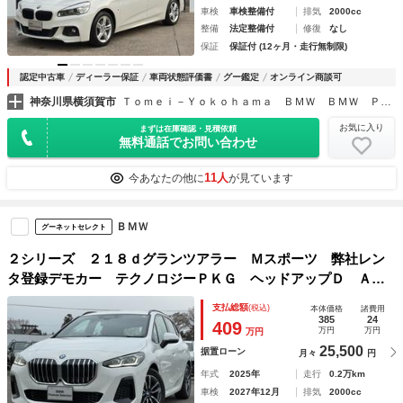
車検
車検整備付
排気
2000cc
整備
法定整備付
修復
なし
保証
保証付 (12ヶ月・走行無制限)
認定中古車
ディーラー保証
車両状態評価書
グー鑑定
オンライン商談可
神奈川県横須賀市
Ｔｏｍｅｉ－Ｙｏｋｏｈａｍａ ＢＭＷ ＢＭＷ Ｐｒｅｍｉｕｍ Ｓｅｌｅｃｔｉｏｎ 横須賀
お気に入り
まずは在庫確認・見積依頼
無料通話でお問い合わせ
11人
今あなたの他に
が見ています
ＢＭＷ
グーネットセレクト
２シリーズ ２１８ｄグランツアラー Ｍスポーツ 弊社レン
タ登録デモカー テクノロジーＰＫＧ ヘッドアップＤ ＡＣ
Ｃ Ｄアシスト タッチパネルナビ アップルカープレイ 全
支払総額
(税込)
本体価格
諸費用
周囲カメラ 車内カメラ シートヒーター １７ＡＷ 電動シ
385
24
409
万円
万円
万円
ート パドルシフト 禁煙
25,500
据置ローン
月々
円
年式
2025年
走行
0.2万km
車検
2027年12月
排気
2000cc