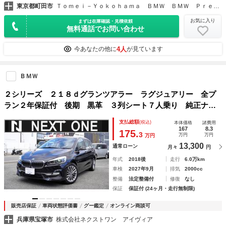
東京都町田市
Ｔｏｍｅｉ－Ｙｏｋｏｈａｍａ ＢＭＷ ＢＭＷ Ｐｒｅｍｉｕｍ Ｓｅｌｅｃｔｉｏｎ 町田鶴川
お気に入り
まずは在庫確認・見積依頼
無料通話でお問い合わせ
4人
今あなたの他に
が見ています
ＢＭＷ
２シリーズ ２１８ｄグランツアラー ラグジュアリー 全プ
ラン２年保証付 後期 黒革 ３列シート７人乗り 純正ナビ
ＢカメラＤレコＥＴＣ アンビエントライト コンフォートア
支払総額
(税込)
本体価格
諸費用
クセス 衝突軽減 パワーバックドア パワーシート／ヒータ
167
8.3
175.
3
万円
万円
万円
ー ＬＥＤヘッドライト
13,300
通常ローン
月々
円
年式
2018後
走行
6.0万km
車検
2027年9月
排気
2000cc
整備
法定整備付
修復
なし
保証
保証付 (24ヶ月・走行無制限)
販売店保証
車両状態評価書
グー鑑定
オンライン商談可
兵庫県宝塚市
株式会社ネクストワン アイヴィア