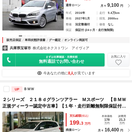
列シート７人乗り
9,100
通常ローン
月々
円
年式
2016年
走行
5.4万km
車検
2027年1月
排気
2000cc
整備
法定整備付
修復
なし
保証
保証付 (24ヶ月・走行無制限)
販売店保証
車両状態評価書
グー鑑定
オンライン商談可
兵庫県宝塚市
株式会社ネクストワン アイヴィア
お気に入り
まずは在庫確認・見積依頼
無料通話でお問い合わせ
8人
今あなたの他に
が見ています
ＢＭＷ
UP
２シリーズ ２１８ｄグランツアラー Ｍスポーツ 【ＢＭＷ
正規ディーラー認定中古車】【１年・走行距離無制限保証付
き】コンフォートアクセス／禁煙車／前車追従機能／ヘッドア
支払総額
(税込)
本体価格
諸費用
ップディスプレイ／パーキングアシスト／オートトランク／１
178
21.3
199.
3
万円
万円
万円
７インチＡＷ
16,400
残価ローン
月々
円