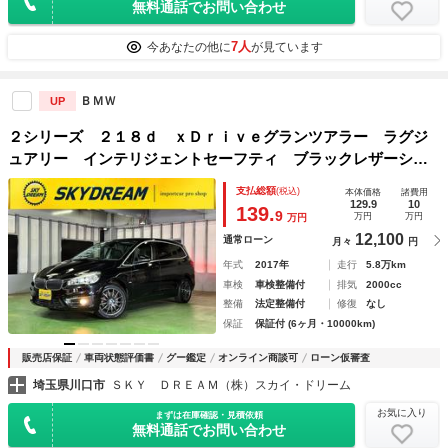
無料通話でお問い合わせ
7人
今あなたの他に
が見ています
ＢＭＷ
UP
２シリーズ ２１８ｄ ｘＤｒｉｖｅグランツアラー ラグジ
ュアリー インテリジェントセーフティ ブラックレザーシー
ト パワーシート シートヒーター ＬＥＤヘッドライト バ
支払総額
(税込)
本体価格
諸費用
ックソナー 電動リアゲート ミラーＥＴＣ コンフォートア
129.9
10
139.
9
万円
万円
万円
クセス 社外１７ＡＷ ６か月保証付き
12,100
通常ローン
月々
円
年式
2017年
走行
5.8万km
車検
車検整備付
排気
2000cc
整備
法定整備付
修復
なし
保証
保証付 (6ヶ月・10000km)
販売店保証
車両状態評価書
グー鑑定
オンライン商談可
ローン仮審査
埼玉県川口市
ＳＫＹ ＤＲＥＡＭ（株）スカイ・ドリーム
お気に入り
まずは在庫確認・見積依頼
無料通話でお問い合わせ