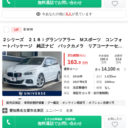
無料通話でお問い合わせ
6人
今あなたの他に
が見ています
ＢＭＷ
UP
２シリーズ ２１８ｉグランツアラー Ｍスポーツ コンフォ
ートパッケージ 純正ナビ バックカメラ リアコーナーセン
サー ＥＴＣ車載器 ドライビングアシスト パワーバックド
支払総額
(税込)
本体価格
諸費用
ア ドライビングモード コンフォートアクセス ＬＥＤヘッ
150.3
13.6
163.
9
万円
万円
万円
ドライト ７人乗り 禁煙
14,100
通常ローン
月々
円
年式
2016年
走行
1.6万km
車検
2027年8月
排気
1500cc
整備
法定整備付
修復
なし
保証
保証付 (1ヶ月・走行無制限)
販売店保証
車両状態評価書
グー鑑定
オンライン商談可
オプション見積り可
愛知県名古屋市名東区
ユニバース 名東
お気に入り
まずは在庫確認・見積依頼
無料通話でお問い合わせ