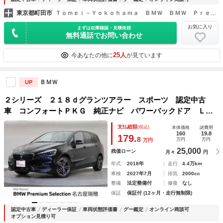
東京都町田市
Ｔｏｍｅｉ－Ｙｏｋｏｈａｍａ ＢＭＷ ＢＭＷ Ｐｒｅｍｉｕｍ Ｓｅｌｅｃｔｉｏｎ 東名横浜
お気に入り
まずは在庫確認・見積依頼
無料通話でお問い合わせ
25人
今あなたの他に
が見ています
ＢＭＷ
UP
２シリーズ ２１８ｄグランツアラー スポーツ 認定中古
車 コンフォートＰＫＧ 純正ナビ パワーバックドア ＬＥ
Ｄ ルームミラー一体型ＥＴＣ Ｂｌｕｅｔｏｏｔｈ
支払総額
(税込)
本体価格
諸費用
160
19.8
179.
8
万円
万円
万円
25,000
残価ローン
月々
円
年式
2018年
走行
4.4万km
車検
2027年7月
排気
2000cc
整備
法定整備付
修復
なし
保証
保証付 (12ヶ月・走行無制限)
認定中古車
ディーラー保証
車両状態評価書
グー鑑定
オンライン商談可
オプション見積り可