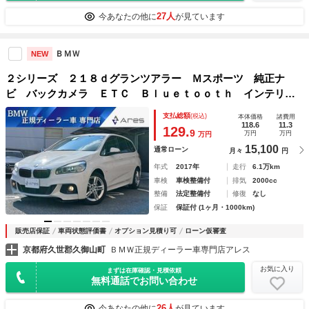
27人
今あなたの他に
が見ています
ＢＭＷ
NEW
２シリーズ ２１８ｄグランツアラー Ｍスポーツ 純正ナ
ビ バックカメラ ＥＴＣ Ｂｌｕｅｔｏｏｔｈ インテリジ
ェントセーフティ パーキングアシスト 電動リアゲート ３
支払総額
(税込)
本体価格
諸費用
列シート スマートキー ＬＥＤヘッドライト 純正１７イン
118.6
11.3
129.
9
万円
万円
万円
チアルミホイール
15,100
通常ローン
月々
円
年式
2017年
走行
6.1万km
車検
車検整備付
排気
2000cc
整備
法定整備付
修復
なし
保証
保証付 (1ヶ月・1000km)
販売店保証
車両状態評価書
オプション見積り可
ローン仮審査
京都府久世郡久御山町
ＢＭＷ正規ディーラー車専門店アレス
お気に入り
まずは在庫確認・見積依頼
無料通話でお問い合わせ
26人
今あなたの他に
が見ています