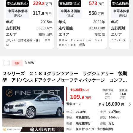
ｏｏｔｈ ルームミラー一体型
ラインパッケージ ２年保証付
ル プラスＰ
329.
573
8
支払総額
支払総額
支払総額
(税込)
(税込)
(税込)
万円
万円
ＥＴＣ 前方ドライブレコーダ
き認定中古車・ファストトラッ
グアシスト 
ー クルーズコントロール 前
クＰＫＧ・サンルーフ・ハイラ
アコン ＬＥ
車両本体価格
車両本体価格
車両本体価格
317.
558
6
万円
万円
席パワーシート ＵＳＢ入力端
インパッケージ・アダプティブ
純正１６イン
(税込)
(税込)
(税込)
子 純正ＨＩＤヘッドライト
Ｍサスペンション・バリアブル
Ｄナビ バッ
年式
2015年
年式
2022年
年式
オートライト ＣＤ ＤＶＤ
スポーツステアリング・アダプ
ＥＴＯＯＴＨ
走行距離
35,000km
走行距離
32,000km
走行距離
ＡＵＸ
ティブＬＥＤヘッドライト
ラー 禁煙車
エリア
和歌山県
エリア
愛知県
エリア
ガリバー国体道路店（株）ＩＤＯ
ＢＭＷ Ｐｒｅｍｉｕｍ Ｓｅｌ
ユニバース 堺
Ｍ
ｅｃｔｉｏｎ 鳴海
ＢＭＷ
UP
２シリーズ ２１８ｄグランツアラー ラグジュアリー 後期
型 アドバンスドアクティブセーフティパッケージ コンフォ
ートパッケージ 黒本革シート ６ヶ月走行距離無制限保証
支払総額
(税込)
本体価格
諸費用
付 禁煙車 ヘッドアップディスプレイ アダプティブクルー
98.1
11.8
109.
9
万円
万円
万円
ズコントロール シートヒーター
16,000
通常ローン
月々
円
年式
2019年
走行
9.3万km
車検
車検整備付
排気
2000cc
整備
法定整備付
修復
なし
保証
保証付 (6ヶ月・走行無制限)