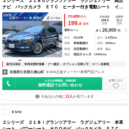
２シリーズ ２１８ｄグランツアラー ラグジュアリー 純正
ナビ バックカメラ ＥＴＣ ヒーター付き電動シート イン
テリジェントセーフティ パーキングアシスト 電動リヤゲー
支払総額
(税込)
本体価格
諸費用
ト ＬＥＤヘッドライト スマートキー ３列シート 純正１
188.8
11.1
199.
9
万円
万円
万円
７インチアルミホイール
26,000
通常ローン
月々
円
年式
2019年
走行
2.8万km
車検
車検整備付
排気
2000cc
整備
法定整備付
修復
なし
保証
保証付 (1ヶ月・1000km)
販売店保証
車両状態評価書
グー鑑定
オプション見積り可
ローン仮審査
京都府久世郡久御山町
ＢＭＷ正規ディーラー車専門店アレス
お気に入り
まずは在庫確認・見積依頼
無料通話でお問い合わせ
12人
今あなたの他に
が見ています
ＢＭＷ
２シリーズ ２１８ｉグランツアラー ラグジュアリー 本革
シート パワーシート ＨＤＤナビ バックカメラ ＥＴＣ