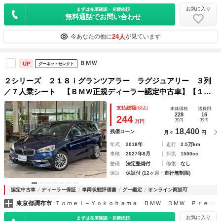
お気に入り
まずは在庫確認・見積依頼
無料通話でお問い合わせ
24人
今あなたの他に
が見ています
ＢＭＷ
UP
グーネットセレクト
２シリーズ ２１８ｉグランツアラー ラグジュアリー ３列
／７人乗シート 【ＢＭＷ正規ディーラー認定中古車】【１
年・走行距離無制限保証付き】コンフォートパッケージ／オー
支払総額
(税込)
本体価格
諸費用
トクルーズ／前車追従機能／ヘッドアップディスプレイ／パー
228
16
244
万円
万円
万円
キングアシスト／オートトランク／１７インチＡＷ
18,400
残価ローン
月々
円
年式
2018年
走行
2.5万km
車検
2027年8月
排気
1500cc
整備
法定整備付
修復
なし
保証
保証付 (12ヶ月・走行無制限)
認定中古車
ディーラー保証
車両状態評価書
グー鑑定
オンライン商談可
東京都調布市
Ｔｏｍｅｉ－Ｙｏｋｏｈａｍａ ＢＭＷ ＢＭＷ Ｐｒｅｍｉｕｍ Ｓｅｌｅｃｔｉｏｎ 調布
お気に入り
まずは在庫確認・見積依頼