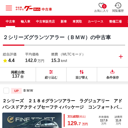
0
お気に入り
閲覧履歴
中古車
輸入車
中古車販売店
新車
車買取
カーリース
整備工場
２シリーズグランツアラー（ＢＭＷ）の中古車
総合評価
平均価格
燃費
（WLTCモード）
4.4
142.0
15.3
万円
km/l
掲載台数
137
台
絞り込む
並び替え
条件保存
ＢＭＷ
UP
２シリーズ ２１８ｄグランツアラー ラグジュアリー アド
バンスドアクティブセーフティパッケージ コンフォートパッ
ケージ 後期型 ６ヶ月走行距離無制限保証付 黒本革シー
支払総額
(税込)
本体価格
諸費用
ト 禁煙車 アダプティブクルーズコントロール ＨＵＤ パ
117.9
11.8
129.
7
万円
万円
万円
ワーバックドア 純正ＨＤＤナビ