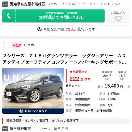
愛知県名古屋市瑞穂区
ＢＭＷ Ｐｒｅｍｉｕｍ Ｓｅｌｅｃｔｉｏｎ 名古屋瑞穂
お気に入り
まずは在庫確認・見積依頼
無料通話でお問い合わせ
9人
今あなたの他に
が見ています
ＢＭＷ
NEW
２シリーズ ２１８ｄグランツアラー ラグジュアリー ＡＤ
アクティブセーフティ／コンフォート／パーキングサポートＰ
ＫＧ ｈａｍａｎ／ｋａｒｄｏｎ 本革シート パワーシー
支払総額
(税込)
本体価格
諸費用
ト シートヒーター 純正ナビ バックカメラ アクティブ
204.7
18.2
222.
9
万円
万円
万円
クルーズ インテリジェントＳ
15,400
通常ローン
月々
円
年式
2019年
走行
3.5万km
車検
車検整備付
排気
2000cc
整備
法定整備付
修復
なし
保証
保証付 (1ヶ月・走行無制限)
販売店保証
オンライン商談可
オプション見積り可
埼玉県戸田市
ユニバース 埼玉戸田