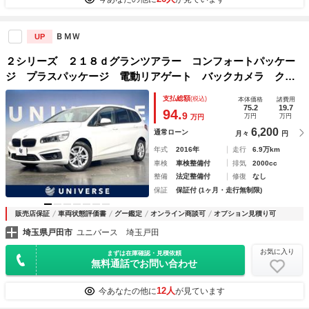
ＢＭＷ
UP
２シリーズ ２１８ｄグランツアラー コンフォートパッケー
ジ プラスパッケージ 電動リアゲート バックカメラ クリ
アランスソナー コンフォートアクセス ＬＥＤヘッドラン
支払総額
(税込)
本体価格
諸費用
プ インテリジェントセーフティ 純正ナビ Ｂｌｕｅｔｏｏ
75.2
19.7
94.
9
万円
万円
万円
ｔｈ
6,200
通常ローン
月々
円
年式
2016年
走行
6.9万km
車検
車検整備付
排気
2000cc
整備
法定整備付
修復
なし
保証
保証付 (1ヶ月・走行無制限)
販売店保証
車両状態評価書
グー鑑定
オンライン商談可
オプション見積り可
埼玉県戸田市
ユニバース 埼玉戸田
お気に入り
まずは在庫確認・見積依頼
無料通話でお問い合わせ
12人
今あなたの他に
が見ています