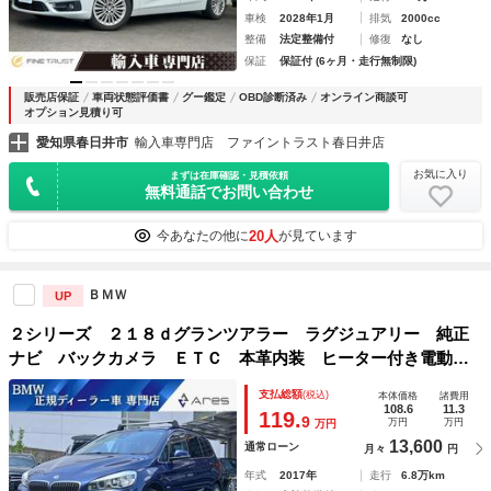
車検
2028年1月
排気
2000cc
整備
法定整備付
修復
なし
保証
保証付 (6ヶ月・走行無制限)
販売店保証
車両状態評価書
グー鑑定
OBD診断済み
オンライン商談可
オプション見積り可
愛知県春日井市
輸入車専門店 ファイントラスト春日井店
お気に入り
まずは在庫確認・見積依頼
無料通話でお問い合わせ
20人
今あなたの他に
が見ています
ＢＭＷ
UP
２シリーズ ２１８ｄグランツアラー ラグジュアリー 純正
ナビ バックカメラ ＥＴＣ 本革内装 ヒーター付き電動シ
ート インテリジェントセーフティ ＡＣＣ ＨＵＤ Ｐアシ
支払総額
(税込)
本体価格
諸費用
スト 電動リヤゲート ＬＥＤヘッドライト スマートキー
108.6
11.3
119.
9
万円
万円
万円
純正１７インチアルミホイール
13,600
通常ローン
月々
円
年式
2017年
走行
6.8万km