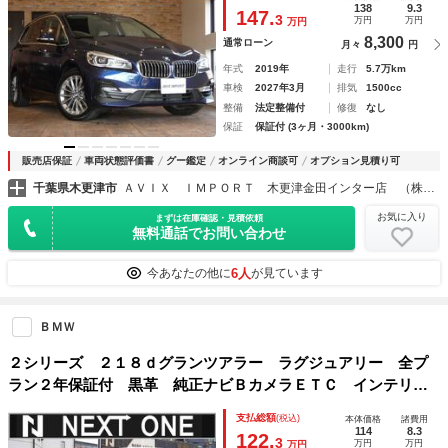
クセス ＬＥＤヘッドライト １７ＡＷ
138
9.3
147.
3
万円
万円
万円
8,300
通常ローン
月々
円
年式
2019年
走行
5.7万km
車検
2027年3月
排気
1500cc
整備
法定整備付
修復
なし
保証
保証付 (3ヶ月・3000km)
販売店保証
車両状態評価書
グー鑑定
オンライン商談可
オプション見積り可
千葉県木更津市
ＡＶＩＸ ＩＭＰＯＲＴ 木更津金田インター店 （株）アビックスコーポレーション
お気に入り
まずは在庫確認・見積依頼
無料通話でお問い合わせ
6人
今あなたの他に
が見ています
ＢＭＷ
２シリーズ ２１８ｄグランツアラー ラグジュアリー 全プ
ラン２年保証付 黒革 純正ナビＢカメラＥＴＣ インテリジ
ェントセーフティー アンビエントライト パワーバックド
支払総額
(税込)
本体価格
諸費用
ア パワーシート シートヒーター ＬＥＤヘッドライト ３
114
8.3
122.
3
万円
万円
万円