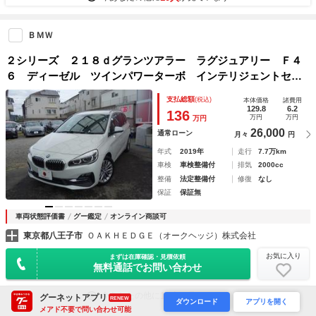
ＢＭＷ
２シリーズ ２１８ｄグランツアラー ラグジュアリー Ｆ４
６ ディーゼル ツインパワーターボ インテリジェントセー
フティ 黒革パワーシート シートヒーター 純正ＨＤＤナ
支払総額
(税込)
本体価格
諸費用
ビ ＢＴオーディオ Ｂカメラ クリアランスソナー ＥＴ
129.8
6.2
136
万円
万円
万円
Ｃ 純正１７インチＡＷ
26,000
通常ローン
月々
円
年式
2019年
走行
7.7万km
車検
車検整備付
排気
2000cc
整備
法定整備付
修復
なし
保証
保証無
車両状態評価書
グー鑑定
オンライン商談可
東京都八王子市
ＯＡＫＨＥＤＧＥ（オークヘッジ）株式会社
お気に入り
まずは在庫確認・見積依頼
無料通話でお問い合わせ
13人
今あなたの他に
が見ています
グーネットアプリ
RENEW
ダウンロード
アプリを開く
メアド不要で問い合わせ可能