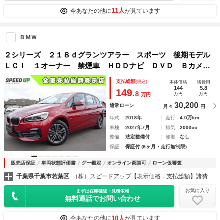
11人
今あなたの他に
が見ています
ＢＭＷ
２シリーズ ２１８ｄグランツアラー スポーツ 後期モデル
ＬＣＩ １オーナー 禁煙車 ＨＤＤナビ ＤＶＤ Ｂカメ
ラ ＢＴ音楽 スマートキー ＥＴＣ Ａライト 黒革シー
支払総額
(税込)
本体価格
諸費用
ト シートヒーター 前後コーナーセンサー 電動リアゲー
144
5.8
149.
8
万円
万円
万円
ト ＬＥＤ 純正１７ＡＷ
30,200
通常ローン
月々
円
年式
2018年
走行
4.0万km
車検
2027年7月
排気
2000cc
整備
法定整備付
修復
なし
保証
保証付 (6ヶ月・走行無制限)
販売店保証
車両状態評価書
グー鑑定
オンライン商談可
ローン仮審査
千葉県千葉市若葉区
（株）スピードアップ【表示価格＝支払総額】諸費用コミ総額表示専門店
お気に入り
まずは在庫確認・見積依頼
無料通話でお問い合わせ
10人
今あなたの他に
が見ています