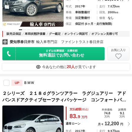
年式
2017年
走行
7.0万km
車検
車検整備付
排気
2000cc
整備
法定整備付
修復
なし
保証
保証付 (6ヶ月・走行無制限)
販売店保証
車両状態評価書
グー鑑定
オンライン商談可
オプション見積り可
愛知県春日井市
輸入車専門店 ファイントラスト春日井店
お気に入り
まずは在庫確認・見積依頼
無料通話でお問い合わせ
20人
今あなたの他に
が見ています
ＢＭＷ
UP
２シリーズ ２１８ｄグランツアラー ラグジュアリー アド
バンスドアクティブセーフティパッケージ コンフォートパッ
ケージ ６ヶ月走行距離無制限保証付 アダプティブクルーズ
支払総額
(税込)
本体価格
諸費用
コントロール 本革キャメルシート ＬＥＤヘッドライト 禁
74.8
9.1
83.
9
万円
万円
万円
煙車 純正ＨＤＤナビ
12,200
通常ローン
月々
円
年式
2017年
走行
9.9万km