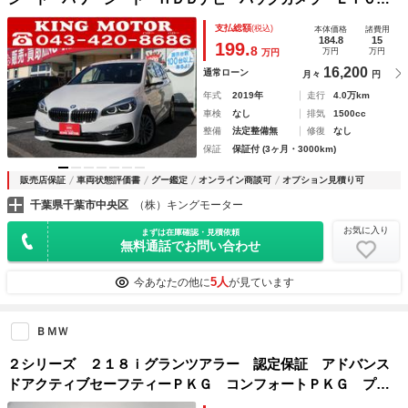
クリアランスソナー ＴＶ ＥＴＣ ドライブレコーダー シ
支払総額
(税込)
本体価格
諸費用
ートヒーター パワーバックドア 純正１７インチアルミ Ｄ
184.8
15
199.
8
万円
万円
万円
ＣＴ スマートキー
16,200
通常ローン
月々
円
年式
2019年
走行
4.0万km
車検
なし
排気
1500cc
整備
法定整備無
修復
なし
保証
保証付 (3ヶ月・3000km)
販売店保証
車両状態評価書
グー鑑定
オンライン商談可
オプション見積り可
千葉県千葉市中央区
（株）キングモーター
お気に入り
まずは在庫確認・見積依頼
無料通話でお問い合わせ
5人
今あなたの他に
が見ています
ＢＭＷ
２シリーズ ２１８ｉグランツアラー 認定保証 アドバンス
ドアクティブセーフティーＰＫＧ コンフォートＰＫＧ プラ
スＰＫＧ ＡＣＣ ＨＵＤ 電動トランク シートヒーター