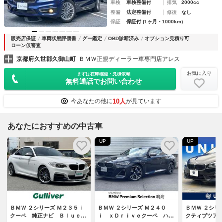
車検
車検整備付
排気
2000cc
整備
法定整備付
修復
なし
保証
保証付 (1ヶ月・1000km)
販売店保証
車両状態評価書
グー鑑定
OBD診断済み
オプション見積り可
ローン仮審査
京都府久世郡久御山町
ＢＭＷ正規ディーラー車専門店アレス
お気に入り
まずは在庫確認・見積依頼
無料通話でお問い合わせ
10人
今あなたの他に
が見ています
あなたにおすすめの中古車
UP
UP
ＢＭＷ ２シリーズ Ｍ２３５ｉ
ＢＭＷ ２シリーズ Ｍ２４０
ＢＭＷ ２シリ
クーペ 純正ナビ Ｂｌｕｅｔ
ｉ ｘＤｒｉｖｅクーペ ハイ
クティブツア