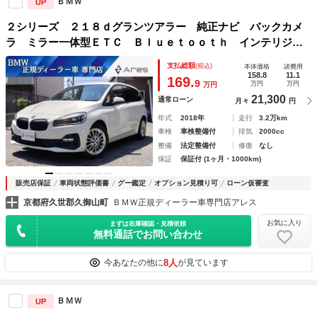
ＢＭＷ
UP
２シリーズ ２１８ｄグランツアラー 純正ナビ バックカメ
ラ ミラー一体型ＥＴＣ Ｂｌｕｅｔｏｏｔｈ インテリジェ
ントセーフティ パーキングアシスト Ｗエアコン ＬＥＤヘ
支払総額
(税込)
本体価格
諸費用
ッドライト スマートキー 純正１７インチアルミホイール
158.8
11.1
169.
9
万円
万円
万円
21,300
通常ローン
月々
円
年式
2018年
走行
3.2万km
車検
車検整備付
排気
2000cc
整備
法定整備付
修復
なし
保証
保証付 (1ヶ月・1000km)
販売店保証
車両状態評価書
グー鑑定
オプション見積り可
ローン仮審査
京都府久世郡久御山町
ＢＭＷ正規ディーラー車専門店アレス
お気に入り
まずは在庫確認・見積依頼
無料通話でお問い合わせ
8人
今あなたの他に
が見ています
ＢＭＷ
UP