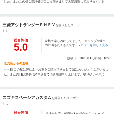
した。またこの様な高評価の口コミ頂きまして大変感謝しております。お客
様に喜んで頂けることが、何よりも私共の励みになります。今後ともお車の
メンテナンスなどご連絡致します。末永いお付き合いの程、何卒宜しくお願
い致します。
三菱アウトランダーＰＨＥＶ
を購入したユーザー
もも
総合評価
家族で楽しみにしてました。キャンプや遠出
5.0
の計画もたくさんです...
レビューを詳しく見る
投稿日：2025年11月16日 10:25
販売店からの返答
もも様 この度は弊社よりお車をご購入頂きまして誠にありがとうございまし
た。また先日は無事に納車させて頂き感謝申し上げます。取り扱いや気にな
る点などございませんでしたでしょうか？何かお困りごとなどございました
ら何なりとご相談下さいませ。様々なシーンで活躍できるお車ですのでキャ
ンプや遠出など満喫下さいませ。これから年末に向かい慌ただしくなってき
ますが、どうぞ安全運転でお出かけ下さい。またインフルエンザなど猛威を
スズキスペーシアカスタム
を購入したユーザー
振るっていますが体調気を付けて少し早いですが、良い新年をお迎え下さ
い。私の店舗も待望のリニューアルオープンイベントが年明け１月１７日か
とよ
ら１８日に開催します。ご来場のお客様やご成約の方に素敵なプレゼントを
総合評価
ご準備しています。イベント既日間中の特別価格車や日替わり特価車、お楽
j迅速な対応に感謝知人の紹介からスムーズに