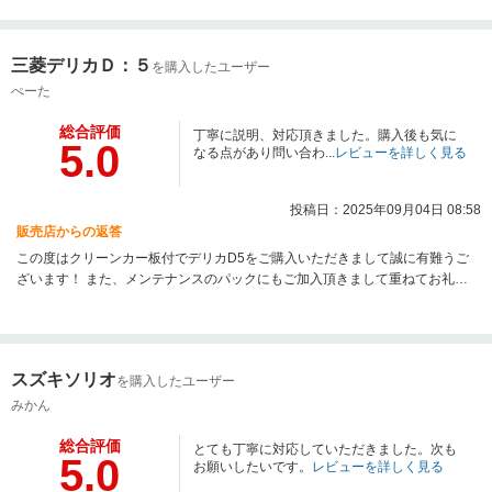
いお付き合いの程何卒宜しくお願い致します。
三菱デリカＤ：５
を購入したユーザー
ぺーた
総合評価
丁寧に説明、対応頂きました。購入後も気に
5.0
なる点があり問い合わ...
レビューを詳しく見る
投稿日：2025年09月04日 08:58
販売店からの返答
この度はクリーンカー板付でデリカD5をご購入いただきまして誠に有難うご
ざいます！ また、メンテナンスのパックにもご加入頂きまして重ねてお礼申
し上げます。 お車の操作などで何かご不明な点がございましたらお気軽にご
相談ください！ また、メンテナンスのタイミングが来ましたらご案内をさせ
て頂きますので 今後共、末永く宜しくお願い致します。 クリーンカー板付
スタッフ一同
スズキソリオ
を購入したユーザー
みかん
総合評価
とても丁寧に対応していただきました。次も
5.0
お願いしたいです。
レビューを詳しく見る