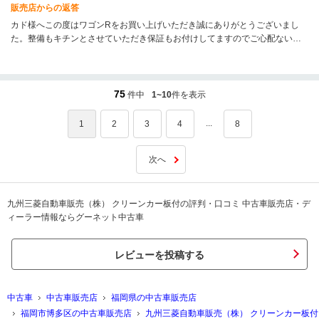
販売店からの返答
カド様へこの度はワゴンRをお買い上げいただき誠にありがとうございまし
た。整備もキチンとさせていただき保証もお付けしてますのでご心配ないお
車だと思いますが何かございましたらご遠慮なくご連絡ください。今後とも
末永いお付き合いをよろしくお願い申し上げます。
75
件中
1~10
件を表示
...
1
2
3
4
8
次へ
九州三菱自動車販売（株） クリーンカー板付の評判・口コミ 中古車販売店・デ
ィーラー情報ならグーネット中古車
レビューを投稿する
中古車
中古車販売店
福岡県の中古車販売店
福岡市博多区の中古車販売店
九州三菱自動車販売（株） クリーンカー板付