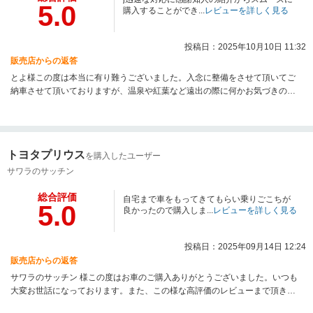
5.0
しみ抽選会など準備していますので、お近くに来られた際は是非とも遊びに
購入することができ...
レビューを詳しく見る
お立ち寄りください。 またお車のご購入を検討されている方がいらっしゃい
ましたらオープンフェアーの際にご紹介頂ければ幸いです。何卒宜しくお願
投稿日：2025年10月10日 11:32
い致します。本当に有り難うございました。
販売店からの返答
とよ様この度は本当に有り難うございました。入念に整備をさせて頂いてご
納車させて頂いておりますが、温泉や紅葉など遠出の際に何かお気づきの点
などございましたら何なりとご相談下さいませ。外出先でのトラブル無いこ
とが１番ですが、もしもの際は弊社グループ店舗でも対応可能ですので先ず
は私まで連絡を下さい。近隣の店舗と連携の上対応させて頂きます。今後共
お車の良きパートナーとして努力して参りますので末永いお付き合いの程何
トヨタプリウス
を購入したユーザー
卒宜しくお願い致します。
サワラのサッチン
総合評価
自宅まで車をもってきてもらい乗りごこちが
5.0
良かったので購入しま...
レビューを詳しく見る
投稿日：2025年09月14日 12:24
販売店からの返答
サワラのサッチン 様この度はお車のご購入ありがとうございました。いつも
大変お世話になっております。また、この様な高評価のレビューまで頂きま
して大変感謝致しております。今後も精一杯頑張りますので、引き続き末永