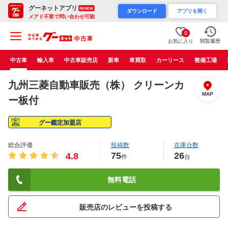
グーネットアプリ
RENEW
ダウンロード
アプリを開く
メアド不要で問い合わせ可能
0
お気に入り
閲覧履歴
中古車
輸入車
中古車販売店
新車
車買取
カーリース
整備工場
九州三菱自動車販売（株） クリーンカ
MAP
ー板付
グー鑑定加盟店
総合評価
投稿数
在庫台数
75
26
4.8
件
台
無料電話
販売店のレビューを投稿する