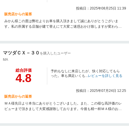
投稿日：2025年08月25日 11:39
販売店からの返答
みかん様この度は弊社よりお車を購入頂きまして誠にありがとうございま
す。私の所属する店舗が建て替えにて大変ご迷惑おかけ致しますが変わらず
精一杯アフターサービスに努めて参りますので何卒宜しくお願い致します。
まだ暑い日が続きますが体調気を付けてお過ごし下さいませ。
マツダＣＸ－３０
を購入したユーザー
MA
総合評価
予約もなしに来店したが、快く対応してもら
4.8
った。車も満足いくも...
レビューを詳しく見る
投稿日：2025年07月24日 12:25
販売店からの返答
ＭＡ様先日より本当にありがとうございました。また、この様な高評価のレ
ビューまで頂きまして大変感謝致しております。今後も精一杯ＭＡ様のお車
の良きパートナーとして頑張りますので末永いお付き合いの程何卒宜しくお
願い致します。尋常じゃない暑さですが体調に気を付けてお過ごし下さいま
せ。お盆休み外出されると思いますが安全運転でお楽しみ下さい。