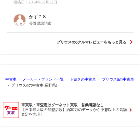
投稿日：2014年12月12日
かず７８
長野県諏訪市
プリウスαのクルマレビューをもっと見る
中古車
メーカー・ブランド一覧
トヨタの中古車
プリウスαの中古車
プリウスαの中古車(長野県)
車買取・車査定はグーネット買取 営業電話なし
【日本最大級の加盟店数】約30万のデータから予想以上の高額
査定を実現！