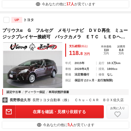
17人
今あなたの他に
が見ています
トヨタ
UP
プリウスα Ｇ フルセグ メモリーナビ ＤＶＤ再生 ミュー
ジックプレイヤー接続可 バックカメラ ＥＴＣ ＬＥＤヘッ
ドランプ
支払総額
(税込)
本体価格
諸費用
110
8.8
118.
8
万円
万円
万円
年式
2015年
走行
10.3万km
車検
2028年4月
排気
1800cc
整備
法定整備付
修復
なし
保証
保証付 (12ヶ月・走行無制限)
認定中古車
ディーラー保証
車両状態評価書
長野県佐久市
長野トヨタ自動車（株） Ｃｈｕ－ＣＡＲ ＢＯＸ佐久店
お気に入り
在庫を確認・見積り依頼する
5人
今あなたの他に
が見ています