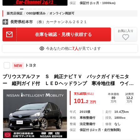
保証
保証付 (1ヶ月・1000km)
販売店保証
OBD診断済み
オンライン商談可
長野県松本市
（株）カーチャンネル２６２１
お気に入り
在庫を確認・見積り依頼する
7人
今あなたの他に
が見ています
トヨタ
NEW
プリウスアルファ Ｓ 純正ナビＴＶ バックガイドモニタ
ー 縦列ガイド付 ＬＥＤヘッドランプ 寒冷地仕様 ウイン
ドシールドデアイサー リヤフォグランプ ビルトインＥＴ
支払総額
(税込)
本体価格
諸費用
Ｃ 社外アルミホイール オートライトシステム スマートキ
89
12.2
101.
2
万円
万円
万円
ー
年式
2015後
走行
10.4万km
車検
車検整備付
排気
1800cc
整備
法定整備付
修復
なし
保証
保証付 (12ヶ月・走行無制限)