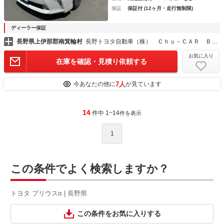
保証
保証付 (12ヶ月・走行無制限)
ディーラー保証
長野県上伊那郡南箕輪村
長野トヨタ自動車（株） Ｃｈｕ－ＣＡＲ ＢＯＸ伊那店
お気に入り
在庫を確認・見積り依頼する
7人
今あなたの他に
が見ています
14
件中 1~14
件を表示
1
この条件でよく検索しますか？
トヨタ プリウスα | 長野県
この条件をお気に入りする