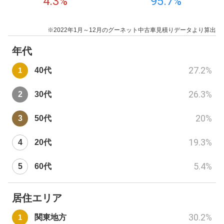
4.3
%
95.7
%
※2022年1月～12月のグーネット中古車見積りデータより算出
年代
27.2
%
40代
26.3
%
30代
20
%
50代
19.3
%
20代
5.4
%
60代
居住エリア
30.2
%
関東地方