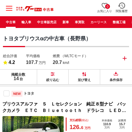
0
お気に入り
閲覧履歴
中古車
輸入車
中古車販売店
新車
車買取
カーリース
整備工場
トヨタプリウスαの中古車（長野県）
総合評価
平均価格
燃費
（WLTCモード）
4.2
107.7
20.7
万円
km/l
掲載台数
14
台
絞り込む
並び替え
条件保存
トヨタ
NEW
プリウスアルファ Ｓ Ｌセレクション 純正８型ナビ バッ
クカメラ ＥＴＣ Ｂｌｕｅｔｏｏｔｈ ドラレコ ＬＥＤヘ
ッド 革巻きステアリング オートライト オートエアコン
支払総額
(税込)
本体価格
諸費用
パワーウィンドウ 電動格納ミラー バニティミラー プッシ
110.9
15.7
126.
6
万円
万円
万円
ュスタート