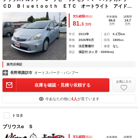
ＣＤ Ｂｌｕｅｔｏｏｔｈ ＥＴＣ オートライト アイドリ
ングストップ 盗難防止システム プッシュスタート オート
支払総額
(税込)
本体価格
諸費用
エアコン ライトレベライザー 電動格納ドアミラー
66.6
14.7
81.
3
万円
万円
万円
年式
2013年
走行
6.2万km
車検
2026年8月
排気
1800cc
整備
法定整備付
修復
なし
保証
保証付 (3ヶ月・3000km)
販売店保証
長野県諏訪市
オートスパーク・バンブー
お気に入り
在庫を確認・見積り依頼する
4人
今あなたの他に
が見ています
トヨタ
プリウスα Ｓ
支払総額
(税込)
本体価格
諸費用