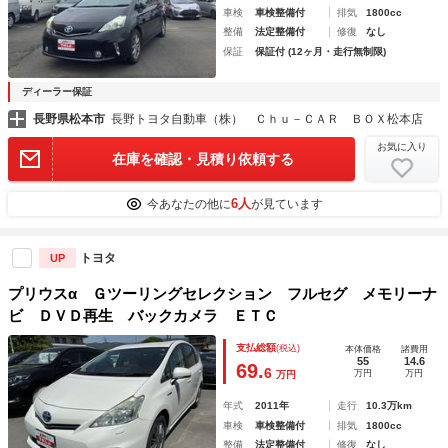
車検
車検整備付
排気
1800cc
整備
法定整備付
修復
なし
保証
保証付 (12ヶ月・走行無制限)
ディーラー保証
長野県松本市
長野トヨタ自動車（株） Ｃｈｕ－ＣＡＲ ＢＯＸ松本店
お気に入り
在庫を確認・見積り依頼する
6人
今あなたの他に
が見ています
トヨタ
UP
プリウスα Ｇツーリングセレクション フルセグ メモリーナ
ビ ＤＶＤ再生 バックカメラ ＥＴＣ
支払総額
(税込)
本体価格
諸費用
55
14.6
69.
6
万円
万円
万円
年式
2011年
走行
10.3万km
車検
車検整備付
排気
1800cc
整備
法定整備付
修復
なし