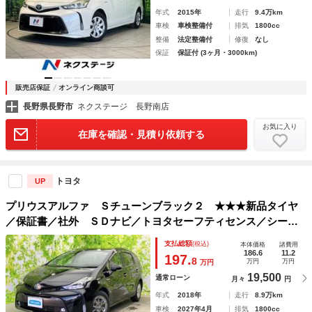
年式
2015年
走行
9.4万km
車検
車検整備付
排気
1800cc
整備
法定整備付
修復
なし
保証
保証付 (3ヶ月・3000km)
販売店保証
オンライン商談可
長野県長野市
ネクステージ 長野南店
お気に入り
在庫を確認・見積り依頼する
トヨタ
UP
プリウスアルファ Ｓチューンブラック２ ★★★新品タイヤ
／保証書／社外 ＳＤナビ／トヨタセーフティセンス／シート
ヒーター／車線逸脱防止支援システム／ヘッドランプ ＬＥＤ
支払総額
(税込)
本体価格
諸費用
／Ｂｌｕｅｔｏｏｔｈ接続／ＥＴＣ／ＥＢＤ付ＡＢＳ／横滑り
186.6
11.2
197.
8
万円
万円
万円
防止装置
19,500
通常ローン
月々
円
年式
2018年
走行
8.9万km
車検
2027年4月
排気
1800cc