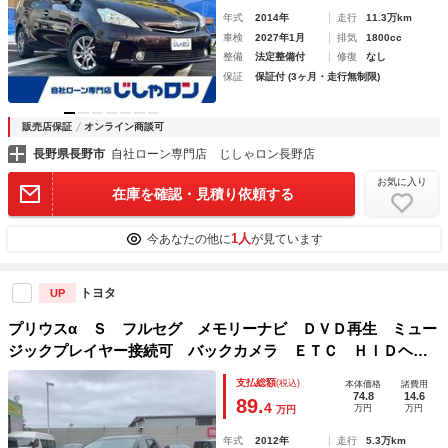
年式
2014年
走行
11.3万km
車検
2027年1月
排気
1800cc
整備
法定整備付
修復
なし
保証
保証付 (3ヶ月・走行無制限)
販売店保証
オンライン商談可
長野県長野市
自社ローン専門店 じしゃロン長野店
お気に入り
在庫を確認・見積り依頼する
1人
今あなたの他に
が見ています
トヨタ
UP
プリウスα Ｓ フルセグ メモリーナビ ＤＶＤ再生 ミュー
ジックプレイヤー接続可 バックカメラ ＥＴＣ ＨＩＤヘッ
ドライト
支払総額
(税込)
本体価格
諸費用
74.8
14.6
89.
4
万円
万円
万円
年式
2012年
走行
5.3万km