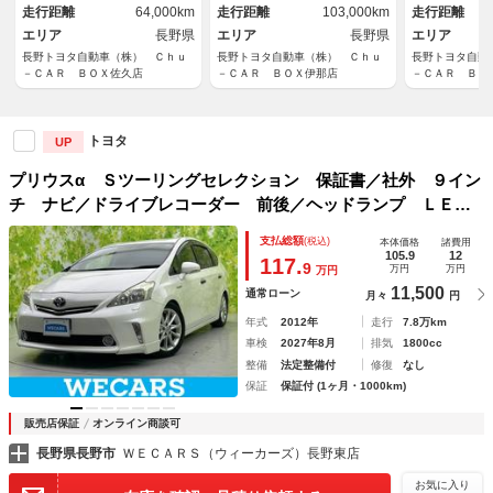
走行距離
64,000km
走行距離
103,000km
走行距離
エリア
長野県
エリア
長野県
エリア
長野トヨタ自動車（株） Ｃｈｕ
長野トヨタ自動車（株） Ｃｈｕ
長野トヨタ自動
－ＣＡＲ ＢＯＸ佐久店
－ＣＡＲ ＢＯＸ伊那店
－ＣＡＲ ＢＯ
トヨタ
UP
プリウスα Ｓツーリングセレクション 保証書／社外 ９イン
チ ナビ／ドライブレコーダー 前後／ヘッドランプ ＬＥＤ
／Ｂｌｕｅｔｏｏｔｈ接続／ＥＴＣ／ＥＢＤ付ＡＢＳ／横滑り
支払総額
(税込)
本体価格
諸費用
防止装置／フルセグＴＶ／ＤＶＤ／エアバッグ 運転席
105.9
12
117.
9
万円
万円
万円
11,500
通常ローン
月々
円
年式
2012年
走行
7.8万km
車検
2027年8月
排気
1800cc
整備
法定整備付
修復
なし
保証
保証付 (1ヶ月・1000km)
販売店保証
オンライン商談可
長野県長野市
ＷＥＣＡＲＳ（ウィーカーズ）長野東店
お気に入り