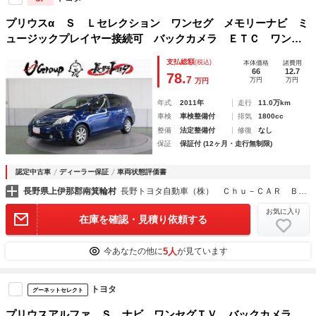
プリウスα Ｓ Ｌセレクション ワンセグ メモリーナビ ミ
ュージックプレイヤー接続可 バックカメラ ＥＴＣ ワンオ
ーナー 記録簿
支払総額
(税込)
本体価格
諸費用
66
12.7
78.
7
万円
万円
万円
年式
2011年
走行
11.0万km
車検
車検整備付
排気
1800cc
整備
法定整備付
修復
なし
保証
保証付 (12ヶ月・走行無制限)
認定中古車
ディーラー保証
車両状態評価書
長野県上伊那郡南箕輪村
長野トヨタ自動車（株） Ｃｈｕ－ＣＡＲ ＢＯＸ伊那店
お気に入り
在庫を確認・見積り依頼する
5人
今あなたの他に
が見ています
トヨタ
グーネットセレクト
プリウスアルファ Ｓ ナビ ワンセグＴＶ バックカメラ