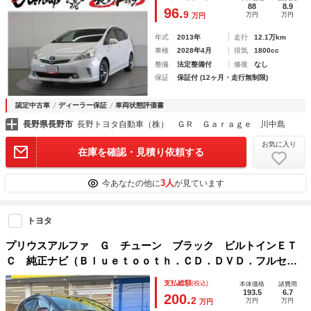
88
8.9
96.
9
万円
万円
万円
年式
2013年
走行
12.1万km
車検
2028年4月
排気
1800cc
整備
法定整備付
修復
なし
保証
保証付 (12ヶ月・走行無制限)
認定中古車
ディーラー保証
車両状態評価書
長野県長野市
長野トヨタ自動車（株） ＧＲ Ｇａｒａｇｅ 川中島
お気に入り
在庫を確認・見積り依頼する
3人
今あなたの他に
が見ています
トヨタ
プリウスアルファ Ｇ チューン ブラック ビルトインＥＴ
Ｃ 純正ナビ（Ｂｌｕｅｔｏｏｔｈ．ＣＤ．ＤＶＤ．フルセグ
ＴＶ） バックカメラ オートライト パワーステアリング
支払総額
(税込)
本体価格
諸費用
クルーズコントロール
193.5
6.7
200.
2
万円
万円
万円