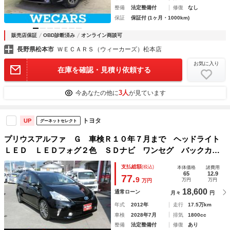
整備
法定整備付
修復
なし
保証
保証付 (1ヶ月・1000km)
販売店保証
OBD診断済み
オンライン商談可
長野県松本市
ＷＥＣＡＲＳ（ウィーカーズ）松本店
お気に入り
在庫を確認・見積り依頼する
3人
今あなたの他に
が見ています
トヨタ
UP
グーネットセレクト
プリウスアルファ Ｇ 車検Ｒ１０年７月まで ヘッドライト
ＬＥＤ ＬＥＤフォグ２色 ＳＤナビ ワンセグ バックカメ
ラ Ｂｌｕｅｔｏｏｔｈ ＥＴＣ クルーズコントロール Ｌ
支払総額
(税込)
本体価格
諸費用
ＥＤルームランプ シートカバー フィルム施工 ゴースト
65
12.9
77.
9
万円
万円
万円
18,600
通常ローン
月々
円
年式
2012年
走行
17.5万km
車検
2028年7月
排気
1800cc
整備
法定整備付
修復
あり