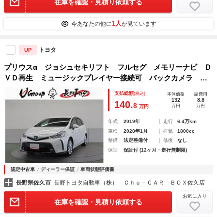
在庫を確認・見積り依頼する
1人
今あなたの他に
が見ています
トヨタ
UP
プリウスα ジョシュセキリフト フルセグ メモリーナビ Ｄ
ＶＤ再生 ミュージックプレイヤー接続可 バックカメラ 衝
突被害軽減システム ＥＴＣ ＬＥＤヘッドランプ ワンオー
支払総額
(税込)
本体価格
諸費用
ナー 記録簿
132
8.8
140.
8
万円
万円
万円
年式
2019年
走行
6.4万km
車検
2028年1月
排気
1800cc
整備
法定整備付
修復
なし
保証
保証付 (12ヶ月・走行無制限)
認定中古車
ディーラー保証
車両状態評価書
長野県佐久市
長野トヨタ自動車（株） Ｃｈｕ－ＣＡＲ ＢＯＸ佐久店
お気に入り
在庫を確認・見積り依頼する