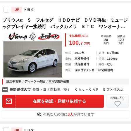
トヨタ
UP
プリウスα Ｓ フルセグ ＨＤＤナビ ＤＶＤ再生 ミュージ
ックプレイヤー接続可 バックカメラ ＥＴＣ ワンオーナ
ー 記録簿
支払総額
(税込)
本体価格
諸費用
88
12.7
100.
7
万円
万円
万円
年式
2013年
走行
6.0万km
車検
車検整備付
排気
1800cc
整備
法定整備付
修復
なし
保証
保証付 (12ヶ月・走行無制限)
認定中古車
ディーラー保証
車両状態評価書
長野県佐久市
長野トヨタ自動車（株） Ｃｈｕ－ＣＡＲ ＢＯＸ佐久店
お気に入り
在庫を確認・見積り依頼する
3人
今あなたの他に
が見ています
トヨタ
UP