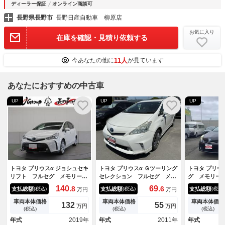
ディーラー保証
オンライン商談可
長野県長野市
長野日産自動車 柳原店
お気に入り
在庫を確認・見積り依頼する
11人
今あなたの他に
が見ています
あなたにおすすめの中古車
UP
UP
UP
トヨタ プリウスα ジョシュセキ
トヨタ プリウスα Ｇツーリング
トヨタ プリウ
リフト フルセグ メモリーナ
セレクション フルセグ メモ
グ メモリー
ビ ＤＶＤ再生 ミュージック
リーナビ ＤＶＤ再生 バック
生 ミュージ
140.
69.
8
6
支払総額
支払総額
支払総額
(税込)
(税込)
(税込)
万円
万円
プレイヤー接続可 バックカメ
カメラ ＥＴＣ
続可 バック
ラ 衝突被害軽減システム Ｅ
ＨＩＤヘッド
車両本体価格
車両本体価格
車両本体価格
132
55
万円
万円
ＴＣ ＬＥＤヘッドランプ ワ
(税込)
(税込)
(税込)
ンオーナー 記録簿
年式
2019年
年式
2011年
年式