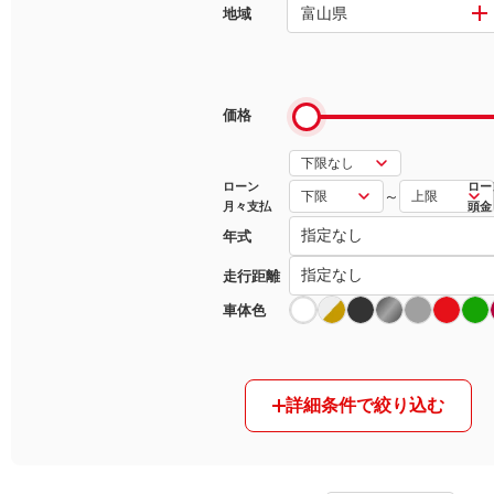
富山県
地域
マガジン
車カタログ
価格
自動車ローン
ローン
ロー
～
月々支払
頭金
保険
年式
レビュー
走行距離
車体色
価格相場
教習所
詳細条件で絞り込む
用語集