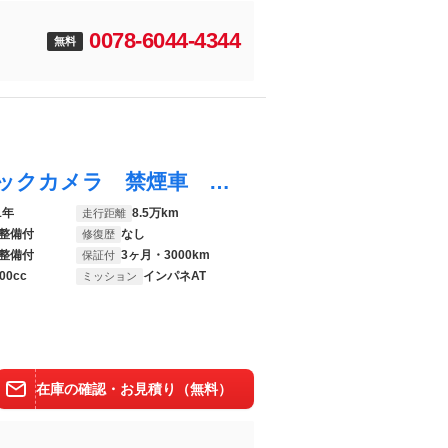
0078-6044-4344
無料
プリウスアルファ Ｇ 純正ＨＤＤナビ バックカメラ 禁煙車 スマートキー ＬＥＤヘッド ＥＴＣ クルコン 純正１６インチアルミ オートライト オートエアコン ＣＤ ＤＶＤ再生 地デジ
1年
8.5万km
走行距離
整備付
なし
修復歴
整備付
3ヶ月・3000km
保証付
00cc
インパネAT
ミッション
在庫の確認・お見積り（無料）