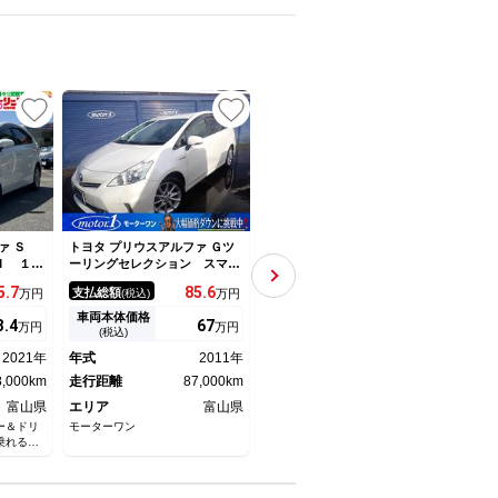
UP
ファ Ｓ
トヨタ プリウスアルファ Ｇツ
トヨタ プリウスアルファ Ｓ
トヨタ
Ｉ １オ
ーリングセレクション スマー
【禁煙】【関西仕入】【バック
ーリ
定中古
トキー 純正ＨＤＤナビ フル
カメラ】 【メモリーナビ／ワ
トキ
5.
7
85.
6
115
支払総額
支払総額
支払
万円
(税込)
万円
(税込)
万円
 バック
セグＴＶ Ｂｌｕｅｔｏｏｔ
ンセグＴＶ／ＡＵＸ】【スマー
グ 
 衝突軽
ｈ Ｂカメラ クリアランスソ
トキー／プッシュスタート／盗
ＥＤ
車両本体価格
車両本体価格
車両
3.
4
67
98.
9
万円
万円
万円
イト オ
ナー クルコン ＥＴＣ ＵＳ
難防止装置】【横滑り防止装
ォグ
(税込)
(税込)
ヒータ
Ｂ入力端子 オートエアコン
置】【オートエアコン】【ヘッ
ッシ
2021年
年式
2011年
年式
2013年
年式
イト 純
純正１７ＡＷ ＨＩＤライト
ドライトレベライザー】
ミ 
ＴＣ
8,000km
中古スタッドレスＡＷ４本付
走行距離
87,000km
走行距離
60,000km
止装
走行
富山県
エリア
富山県
エリア
富山県
エリ
ー＆ドリ
モーターワン
（株）ケーユー 高岡店
モータ
乗れる！