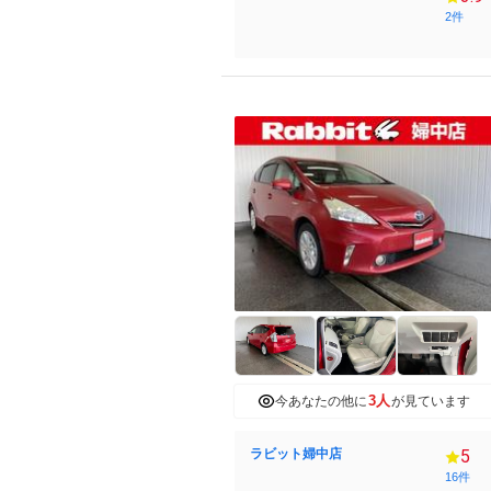
2件
3人
今あなたの他に
が見ています
ラビット婦中店
5
16件