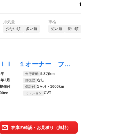
1
排気量
車検
少ない順
多い順
短い順
長い順
プリウスアルファ Ｓ チューン ブラックＩＩ １オーナー フラット７認定中古車 純正フルセグナビ バックカメラ スマートキー 衝突軽減ブレーキ オートライト オートエアコン シートヒーター ＡＣＣ フォグライト 純正ＡＷ ドラレコ ＥＴＣ
1年
5.8万km
走行距離
8年2月
なし
修復歴
整備付
1ヶ月・1000km
保証付
00cc
CVT
ミッション
在庫の確認・お見積り（無料）