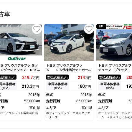
古車
UP
タ プリウスアルファ Ｓツ
トヨタ プリウスアルファ
トヨタ プリウスアル
リングセレクション・Ｇ’ｓ
Ｓ ＵＳ仕様当社デモカー
チューン ブラックＩ
ンオーナー／純正ＳＤナビ／
ＵＳ仕様当社デモカー ＵＳ純
ーナー フラット７認
219.
7
214
20
払総額
支払総額
支払総額
(税込)
万円
(税込)
万円
(税込)
ルセグ／バックカメラ／ウィ
正ＬＥＤヘッドライト ＵＳ純
車 純正フルセグナビ
カーミラー／ドアバイザー／
正テール 車高調 ＧＴ－Ｒ２
カメラ スマートキー
両本体価格
車両本体価格
車両本体価格
213.
3
180
19
万円
万円
ッシュスタート／ビルトイン
０インチアルミ ツライチ Ｕ
減ブレーキ オートラ
(税込)
(税込)
(税込)
ＴＣ／スペアキー／ＬＥＤヘ
ＳＤＭ 駐車監視機能付き前後
ートエアコン シート
式
2015年
年式
2015年
年式
ドライト／純正フロアマット
ドラレコ 社外エンジンスター
ー ＡＣＣ フォグラ
革巻きステアリング／冬タイ
行距離
52,000km
ター 現状販売車
走行距離
85,000km
正ＡＷ ドラレコ Ｅ
走行距離
5
付
リア
富山県
エリア
富山県
エリア
バーアウトレット富山新庄店
ボディーショップ エス☆クリエ
オートショップ ハッピ
ーターズ
ーム ～月々１万円から
フラット７富山店～