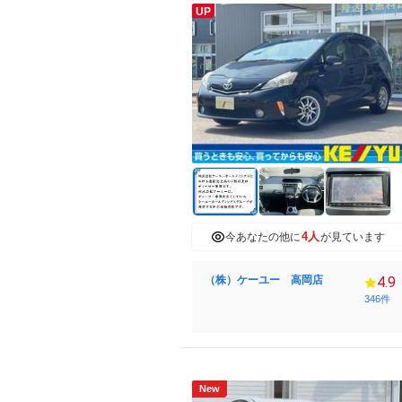
UP
4人
今あなたの他に
が見ています
（株）ケーユー 高岡店
4.9
346件
New