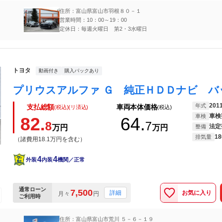
住所：富山県富山市羽根８０－１
営業時間：10：00～19：00
定休日：毎週火曜日 第2・3水曜日
トヨタ
動画付き
購入パックあり
201
年式
支払総額
車両本体価格
(税込)(リ済込)
(税込)
車検
車検
82.
64.
8
7
法定
万円
万円
整備
18
排気量
（諸費用18.1万円を含む）
4
4
外装
内装
機関／正常
通常ローン
7,500
お気に入り
詳細
月々
円
ご利用時
住所：富山県富山市荒川 ５－６－１９