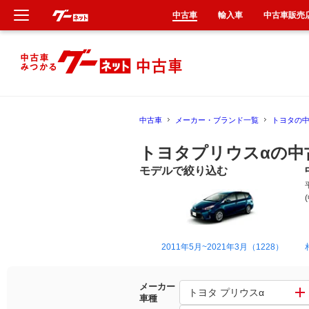
中古車
輸入車
中古車販売
新車
中古車
中古車
メーカー・ブランド一覧
トヨタの
輸入車
トヨタプリウスαの中
クルマ買取
モデルで絞り込む
カーリース
タイヤ交換
2011年5月~2021年3月（1228）
整備工場
メーカー
トヨタ プリウスα
車種
車検