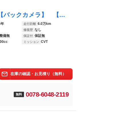
プリウスアルファ Ｓ【禁煙】【関西仕入】【バックカメラ】 【メモリーナビ／ワンセグＴＶ／ＡＵＸ】【スマートキー／プッシュスタート／盗難防止装置】【横滑り防止装置】【オートエアコン】【ヘッドライトレベライザー】
3年
6.0万km
走行距離
なし
修復歴
整備無
保証無
保証付
00cc
CVT
ミッション
在庫の確認・お見積り（無料）
0078-6048-2119
無料