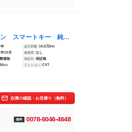
プリウスアルファ Ｓツーリングセレクション スマートキー 純正ＳＤナビ フルセグ バックカメラ ＥＴＣ ＬＥＤヘッドライト フロントフォグライト ヘッドライトウォッシャー １７インチ純正アルミ オートエアコン 横滑り防止装置 Ｂｌｕｅｔｏｏｔｈ
2年
10.6万km
走行距離
7年10月
なし
修復歴
整備無
保証無
保証付
00cc
CVT
ミッション
在庫の確認・お見積り（無料）
0078-6046-4648
無料