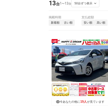
13
1
13
〜
台
台
掲載時期
支払総額
新着順
古い順
安い順
高い順
UP
19人
今あなたの他に
が見ています