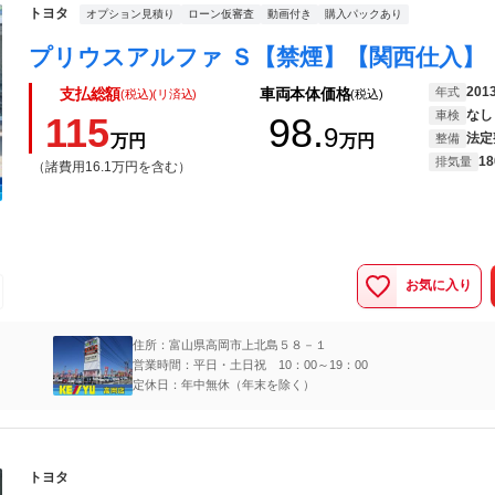
トヨタ
オプション見積り
ローン仮審査
動画付き
購入パックあり
201
年式
支払総額
車両本体価格
(税込)(リ済込)
(税込)
なし
車検
115
98.
9
法定
万円
万円
整備
18
排気量
（諸費用16.1万円を含む）
お気に入り
住所：富山県高岡市上北島５８－１
営業時間：平日・土日祝 10：00～19：00
定休日：年中無休（年末を除く）
トヨタ