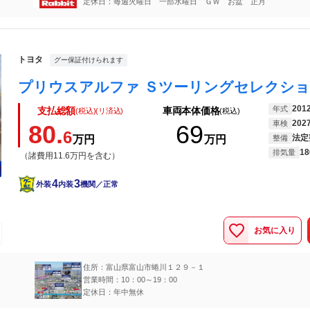
定休日：毎週火曜日 一部水曜日 ＧＷ お盆 正月
トヨタ
グー保証付けられます
201
年式
支払総額
車両本体価格
(税込)(リ済込)
(税込)
202
車検
80.
69
6
法定
万円
万円
整備
18
排気量
（諸費用11.6万円を含む）
4
3
外装
内装
機関／正常
お気に入り
住所：富山県富山市蜷川１２９－１
営業時間：10：00～19：00
定休日：年中無休