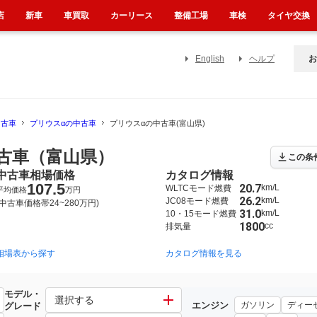
店
新車
車買取
カーリース
整備工場
車検
タイヤ交換
English
ヘルプ
お
中古車
プリウスαの中古車
プリウスαの中古車(富山県)
古車（富山県）
この条
中古車相場価格
カタログ情報
107.5
20.7
km/L
WLTCモード燃費
平均価格
万円
26.2
km/L
JC08モード燃費
(中古車価格帯24~280万円)
31.0
km/L
10・15モード燃費
1800
cc
排気量
相場表から探す
カタログ情報を見る
モデル・
選択する
エンジン
ガソリン
ディー
グレード