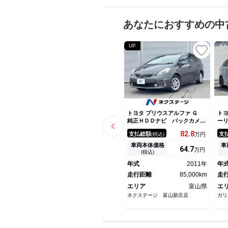
あなたにおすすめの中
UP
トヨタ プリウスアルファ Ｇ
トヨ
純正ＨＤＤナビ バックカメ
ー
ラ 禁煙車 スマートキー Ｌ
ワ
82.
8
支払総額
支
(税込)
万円
ＥＤヘッド ＥＴＣ クルコ
フ
ン 純正１６インチアルミ オ
ン
車両本体価格
車
64.
7
万円
ートライト オートエアコン
プ
(税込)
ＣＤ ＤＶＤ再生 地デジ
Ｅ
年式
2011年
年
ッ
走行距離
85,000km
／
走
ヤ
エリア
富山県
エ
ネクステージ 富山新庄店
ガリ