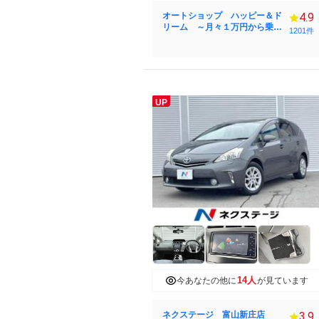
オートショップ ハッピー＆ド
4.9
リーム ～月々１万円から乗れ
1201件
る！フラット７富山店～
UP
14人
今あなたの他に
が見ています
ネクステージ 富山新庄店
3.9