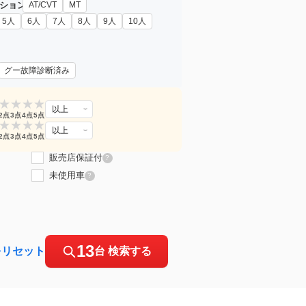
ション
AT/CVT
MT
5人
6人
7人
8人
9人
10人
グー故障診断済み
★
★
★
★
以上
2点
3点
4点
5点
★
★
★
★
以上
2点
3点
4点
5点
販売店保証付
?
未使用車
?
13
をリセット
台 検索する