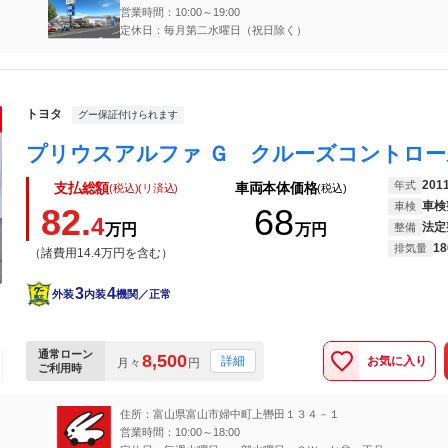
営業時間：10:00～19:00
定休日：毎月第二水曜日（祝日除く）
トヨタ
グー保証付けられます
201
年式
支払総額
車両本体価格
(税込)(リ済込)
(税込)
車検
車検
82.
68
4
法定
万円
万円
整備
18
排気量
（諸費用14.4万円を含む）
3
4
外装
内装
機関／正常
通常ローン
8,500
お気に入り
詳細
月々
円
ご利用時
住所：富山県富山市婦中町上轡田１３４－１
営業時間：10:00～18:00