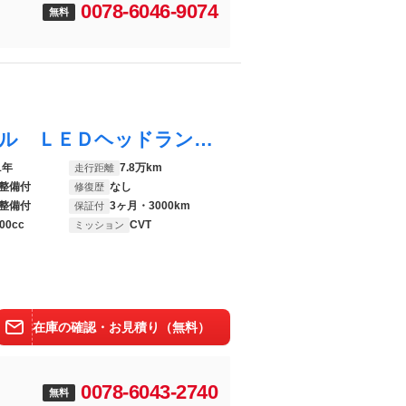
0078-6046-9074
無料
プリウスアルファ Ｇ クルーズコントロール ＬＥＤヘッドランプ／ハロゲンフォグランプ 革巻きステアリングホイール オートライト ＥＴＣ
1年
7.8万km
走行距離
整備付
なし
修復歴
整備付
3ヶ月・3000km
保証付
00cc
CVT
ミッション
在庫の確認・お見積り（無料）
0078-6043-2740
無料