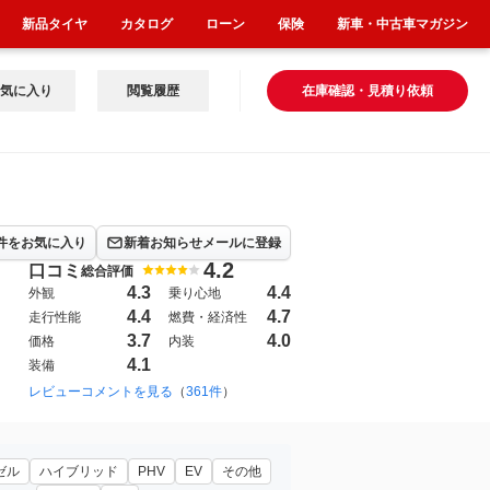
新品タイヤ
カタログ
ローン
保険
新車・中古車マガジン
気に入り
閲覧履歴
在庫確認・見積り依頼
件をお気に入り
新着お知らせメールに登録
4.2
口コミ
総合評価
4.3
4.4
外観
乗り心地
4.4
4.7
走行性能
燃費・経済性
3.7
4.0
価格
内装
4.1
装備
レビューコメントを見る
（
361件
）
ゼル
ハイブリッド
PHV
EV
その他