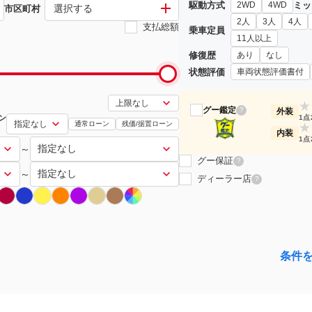
駆動方式
ミッ
2WD
4WD
選択する
市区町村
2人
3人
4人
支払総額
乗車定員
11人以上
修復歴
あり
なし
状態評価
車両状態評価書付
★
グー鑑定
?
外装
ン
1点
通常ローン
残価/据置ローン
★
内装
1点
～
グー保証
?
～
ディーラー店
?
条件