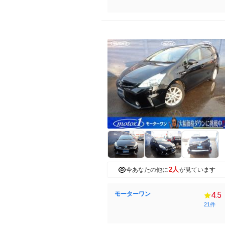
2人
今あなたの他に
が見ています
モーターワン
4.5
21件