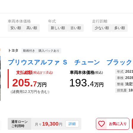
車両本体価格
年式
走行距離
安い順
高い順
新しい順
古い順
少ない順
多い順
トヨタ
動画付き
購入パックあり
202
年式
支払総額
車両本体価格
(税込)(リ済込)
(税込)
202
車検
205.
193.
7
4
法定
万円
万円
整備
18
排気量
（諸費用12.3万円を含む）
通常ローン
19,300
お気に入り
詳細
月々
円
ご利用時