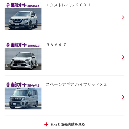
エクストレイル ２０Ｘｉ
ＲＡＶ４ Ｇ
スペーシアギア ハイブリッドＸＺ
アルトラパン Ｇ
もっと販売実績を見る