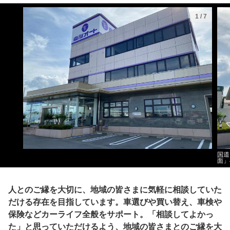
1
/
7
国道
面」
人とのご縁を大切に、地域の皆さまに気軽に相談していた
だける存在を目指しています。車選びや買い替え、車検や
保険などカーライフ全般をサポート。「相談してよかっ
た」と思っていただけるよう、地域の皆さまとのご縁を大