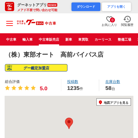
グーネットアプリ
RENEW
ダウンロード
アプリを開く
メアド不要で問い合わせ可能
0
お気に入り
閲覧履歴
中古車
輸入車
中古車販売店
新車
車買取
カーリース
整備工場
（株）東部オート 高前バイパス店
グー鑑定加盟店
総合評価
投稿数
在庫台数
1235
58
5.0
件
台
地図アプリを見る