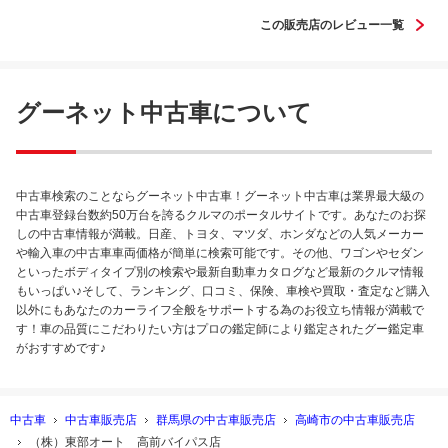
この販売店のレビュー一覧
グーネット中古車について
中古車検索のことならグーネット中古車！グーネット中古車は業界最大級の
中古車登録台数約50万台を誇るクルマのポータルサイトです。あなたのお探
しの中古車情報が満載。日産、トヨタ、マツダ、ホンダなどの人気メーカー
や輸入車の中古車車両価格が簡単に検索可能です。その他、ワゴンやセダン
といったボディタイプ別の検索や最新自動車カタログなど最新のクルマ情報
もいっぱい♪そして、ランキング、口コミ、保険、車検や買取・査定など購入
以外にもあなたのカーライフ全般をサポートする為のお役立ち情報が満載で
す！車の品質にこだわりたい方はプロの鑑定師により鑑定されたグー鑑定車
がおすすめです♪
中古車
中古車販売店
群馬県の中古車販売店
高崎市の中古車販売店
（株）東部オート 高前バイパス店