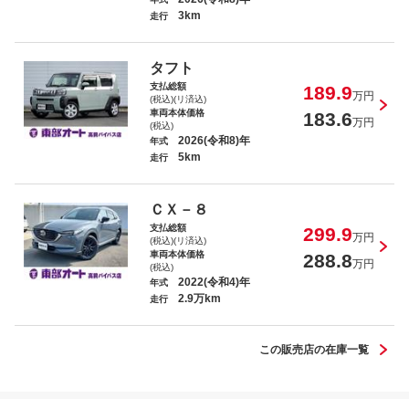
3km
走行
タフト
ムーヴキャンバス セオリーＧ
支払総額
189.9
万円
(税込)(リ済込)
車両本体価格
183.6
万円
(税込)
2026(令和8)年
年式
5km
走行
トール カスタムＧ リミテッド ＳＡ
ＣＸ－８
ＩＩＩ
支払総額
299.9
万円
(税込)(リ済込)
車両本体価格
288.8
万円
(税込)
2022(令和4)年
年式
2.9万km
走行
Ｎ－ＯＮＥ プレミアム ツアラー
この販売店の在庫一覧