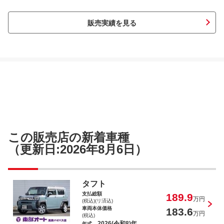
販売実績を見る
セレナ ｅ－パワー ハイウェイスター
Ｖ
セレナ ｅ－パワー ハイウェイスター
この販売店の新着車種
Ｖ
（更新日:2026年8月6日）
タフト
支払総額
189.9
ヤリスクロス ハイブリッドＺ
万円
(税込)(リ済込)
車両本体価格
183.6
万円
(税込)
2026(令和8)年
年式