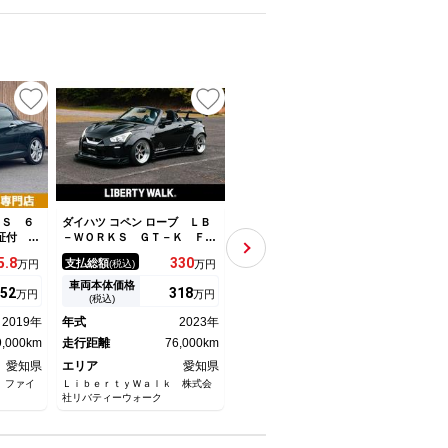
UP
UP
 Ｓ ６
ダイハツ コペン ローブ ＬＢ
ダイハツ コペン ローブ ６ヶ
ダイハ
証付 ５
－ＷＯＲＫＳ ＧＴ－Ｋ Ｆｕ
月走行距離無制限保証付 ＢＢ
ーボ
インサス
ｌｌＣｏｍｐｌｅｔｅ ロンシ
Ｓアルミホイール ＨＫＳマフ
禁煙
5.
8
330
114.
3
支払総額
支払総額
支払
万円
(税込)
万円
(税込)
万円
オ ＬＥ
ャンＸＲ－４ １６ｉｎｃｈＡ
ラー ＳＨＯＷＡ ＴＵＮＩＮ
Ｃ 
ートキ
Ｗ ＬＢオリジナルチタンチッ
Ｇサスペンション Ｄ ＳＰＯ
キー
車両本体価格
車両本体価格
車両
52
318
108.
5
万円
万円
万円
 禁煙車
プマフラー ＬＢオリジナルス
ＲＴ ＰＯＷＥＲ ＤＲＩＶ
ｌｕ
(税込)
(税込)
６インチ
テアリング ＬＢオリジナルシ
Ｅ 禁煙車 ＥＴＣ 純正ＳＤ
ヘッ
2019年
年式
2023年
年式
2014年
年式
トエアコ
フトノブ
ナビ バックカメラ フルセグ
9,000km
走行距離
76,000km
Ｔ
走行距離
56,000km
走行
愛知県
エリア
愛知県
エリア
愛知県
エリ
 ファイ
ＬｉｂｅｒｔｙＷａｌｋ 株式会
セダン／スポーツ専門店 ファイ
ネクス
社リバティーウォーク
ントラスト高蔵寺店