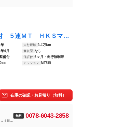
コペン ローブ ６ヶ月走行距離無制限保証付 ５速ＭＴ ＨＫＳマフラー Ｄ－ＳＰＯＲＴＳリアスポイラー 純正メモリーナビ バックカメラ 禁煙車 Ｂｌｕｅｔｏｏｔｈ フルセグＴＶ シートヒーター ＬＥＤヘッドライト
3年
3.4万km
走行距離
8年4月
なし
修復歴
整備付
6ヶ月・走行無制限
保証付
0cc
MT5速
ミッション
在庫の確認・お見積り（無料）
0078-6043-2858
無料
～１４日