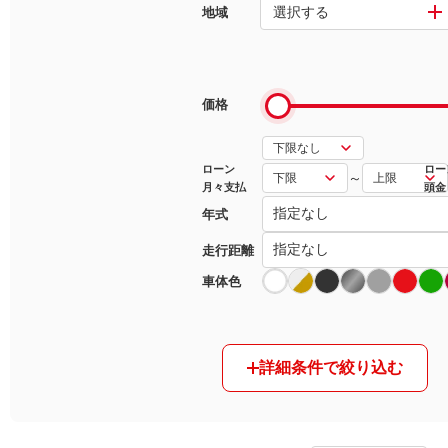
選択する
地域
マガジン
車カタログ
価格
自動車ローン
ローン
ロー
～
月々支払
頭金
保険
年式
レビュー
走行距離
車体色
価格相場
教習所
詳細条件で絞り込む
用語集