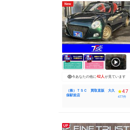
New
42人
今あなたの他に
が見ています
（株）ＴＳＣ 買取直販 大久
4.7
保駅前店
477件
UP