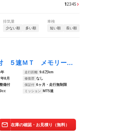
›
1
2
3
4
5
排気量
車検
少ない順
多い順
短い順
長い順
コペン ローブ ６ヶ月走行距離無制限保証付 ５速ＭＴ メモリーナビ フルセグＴＶ ＬＥＤヘッドライト 禁煙車 シートヒーター Ｂｌｕｅｔｏｏｔｈ ＵＳＢポート スマートキー 純正１６インチアルミホイール ＤＶＤ再生
4年
9.6万km
走行距離
7年8月
なし
修復歴
整備付
6ヶ月・走行無制限
保証付
0cc
MT5速
ミッション
在庫の確認・お見積り（無料）