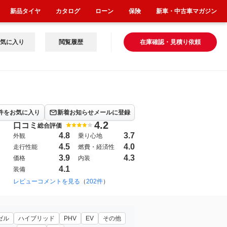
新品タイヤ
カタログ
ローン
保険
新車・中古車マガジン
気に入り
閲覧履歴
在庫確認・見積り依頼
件をお気に入り
新着お知らせメールに登録
4.2
口コミ
総合評価
4.8
3.7
外観
乗り心地
4.5
4.0
走行性能
燃費・経済性
3.9
4.3
価格
内装
4.1
装備
レビューコメントを見る
（
202件
）
ゼル
ハイブリッド
PHV
EV
その他