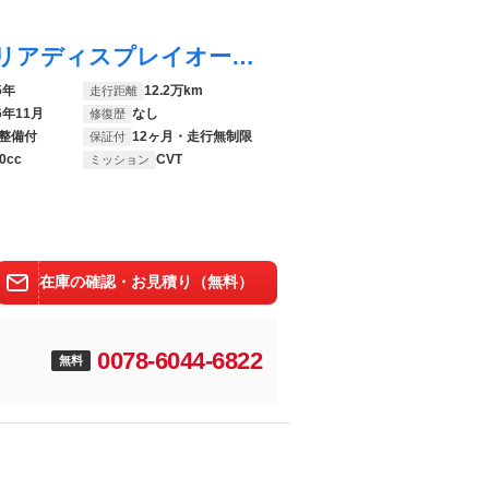
コペン セロ ＴＥＩＮ車高調／カロッツェリアディスプレイオーディオ／ＥＣＯＩＤＬＥ・Ｄｅｆｉ追加メーター／ＥＴＣ／ＬＥＤヘッドライト／フロントフォグ／社外ホイール／社外ウットステアリング／ターボ／スマートキー／
5年
12.2万km
走行距離
6年11月
なし
修復歴
整備付
12ヶ月・走行無制限
保証付
0cc
CVT
ミッション
在庫の確認・お見積り（無料）
0078-6044-6822
無料