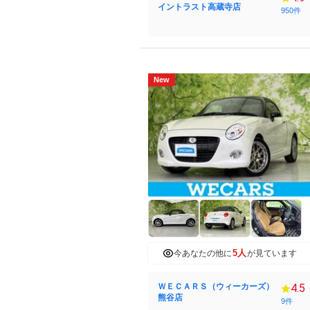
イントラスト高蔵寺店
950件
New
5人
今あなたの他に
が見ています
ＷＥＣＡＲＳ（ウィーカーズ）
4.5
熊谷店
9件