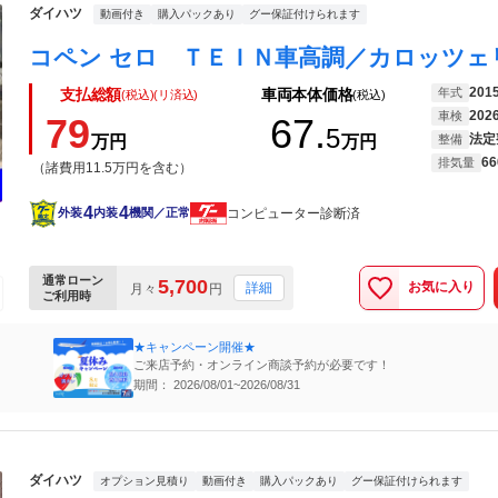
ダイハツ
動画付き
購入パックあり
グー保証付けられます
201
年式
支払総額
車両本体価格
(税込)(リ済込)
(税込)
202
車検
79
67.
5
法定
万円
万円
整備
66
排気量
（諸費用11.5万円を含む）
4
4
コンピューター診断済
外装
内装
機関／正常
通常ローン
5,700
お気に入り
詳細
月々
円
ご利用時
★キャンペーン開催★
ご来店予約・オンライン商談予約が必要です！
期間： 2026/08/01~2026/08/31
ダイハツ
オプション見積り
動画付き
購入パックあり
グー保証付けられます