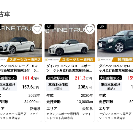
古車
UP
UP
ハツ コペン ローブ ６ヶ
ダイハツ コペン ＧＲ スポー
ダイハツ コペン セロ
走行距離無制限保証付 ５速
ツ ６ヶ月走行距離無制限保証
ヶ月走行距離無制限保
Ｔ ＨＫＳマフラー Ｄ－Ｓ
付 ５速ＭＴ 純正メモリーナ
速ＭＴ ビルシュタ
161.
4
211.
3
15
払総額
支払総額
支払総額
(税込)
万円
(税込)
万円
(税込)
ＯＲＴＳリアスポイラー 純
ビ バックカメラ フルセグＴ
ディスプレイオーディ
メモリーナビ バックカメ
Ｖ Ｂｌｕｅｔｏｏｔｈ ＬＥ
Ｄヘッドライト スマ
両本体価格
車両本体価格
車両本体価格
157.
6
208
1
万円
万円
 禁煙車 Ｂｌｕｅｔｏｏｔ
Ｄヘッドライト スマートキ
ー シートヒーター
(税込)
(税込)
(税込)
 フルセグＴＶ シートヒー
ー シートヒーター 横滑り防
ＵＳＢポート 純正１
式
2023年
年式
2020年
年式
ー ＬＥＤヘッドライト
止装置 純正１６インチアルミ
アルミホイール オー
行距離
34,000km
ホイール
走行距離
13,000km
ン
走行距離
5
リア
愛知県
エリア
愛知県
エリア
ン／スポーツ専門店 ファイ
セダン／スポーツ専門店 ファイ
セダン／スポーツ専門店
ラスト高蔵寺店
ントラスト高蔵寺店
ントラスト高蔵寺店