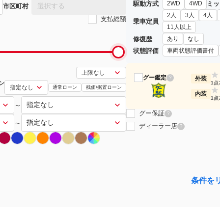
駆動方式
ミッ
2WD
4WD
選択する
市区町村
2人
3人
4人
支払総額
乗車定員
11人以上
修復歴
あり
なし
状態評価
車両状態評価書付
★
グー鑑定
?
外装
ン
1点
通常ローン
残価/据置ローン
★
内装
1点
～
グー保証
?
～
ディーラー店
?
条件を