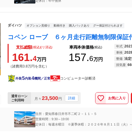
定休日：年中無休
ダイハツ
オプション見積り
動画付き
購入パックあり
グー保証付けられます
202
年式
支払総額
車両本体価格
(税込)(リ済込)
(税込)
202
車検
161.
157.
4
6
法定
万円
万円
整備
66
排気量
（諸費用3.8万円を含む）
5
4
コンピューター診断済
外装
内装
機関／正常
通常ローン
23,500
お気に入り
詳細
月々
円
ご利用時
住所：愛知県春日井市不二町２－１１－５
営業時間：9:30～19:00
定休日：毎週水曜日 ※夏季休暇：２０２６年８月１１日（火）
（金）