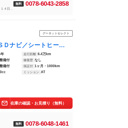
0078-6043-2858
無料
～１４日
グーネットセレクト
コペン セロ 新品タイヤ／保証書／純正 ＳＤナビ／シートヒーター 全席／ヘッドランプ ＬＥＤ／Ｂｌｕｅｔｏｏｔｈ接続／ＥＴＣ／ＥＢＤ付ＡＢＳ／横滑り防止装置／アイドリングストップ／バックモニター／フルセグＴＶ
5年
6.4万km
走行距離
整備付
なし
修復歴
整備付
1ヶ月・1000km
保証付
0cc
AT
ミッション
在庫の確認・お見積り（無料）
0078-6048-1461
無料