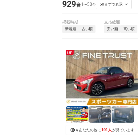
929
1
50
〜
台
台
掲載時期
支払総額
新着順
古い順
安い順
高い順
UP
101人
今あなたの他に
が見ています