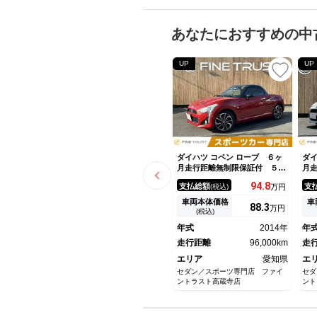
あなたにおすすめの中
UP
UP
ダイハツ コペン ローブ ６ヶ
ダイ
月走行距離無制限保証付 ５速
月
ＭＴ メモリーナビ フルセグ
Ｍ
94.
8
支払総額
支
(税込)
万円
ＴＶ ＬＥＤヘッドライト 禁
Ｐ
煙車 シートヒーター Ｂｌｕ
正
車両本体価格
車
88.
3
万円
ｅｔｏｏｔｈ ＵＳＢポート
ラ
(税込)
スマートキー 純正１６インチ
ｈ
年式
2014年
年
アルミホイール ＤＶＤ再生
タ
走行距離
96,000km
走
エリア
愛知県
エ
セダン／スポーツ専門店 ファイ
セダ
ントラスト高蔵寺店
ント