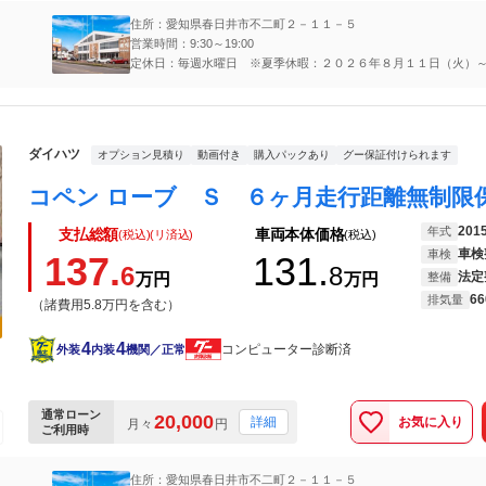
住所：愛知県春日井市不二町２－１１－５
営業時間：9:30～19:00
定休日：毎週水曜日 ※夏季休暇：２０２６年８月１１日（火）
（金）
ダイハツ
オプション見積り
動画付き
購入パックあり
グー保証付けられます
201
年式
支払総額
車両本体価格
(税込)(リ済込)
(税込)
車検
車検
137.
131.
6
8
法定
万円
万円
整備
66
排気量
（諸費用5.8万円を含む）
4
4
コンピューター診断済
外装
内装
機関／正常
通常ローン
20,000
お気に入り
詳細
月々
円
ご利用時
住所：愛知県春日井市不二町２－１１－５