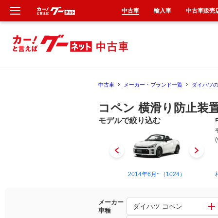
中古車
輸入車
中古車販売
新車
中古車
中古車
メーカー・ブランド一覧
ダイハツ
輸入車
コペン 横滑り防止装
クルマ買取
モデルで絞り込む
カーリース
タイヤ交換
2002年6月~2012年9月（620）
2014年6月~（1024）
整備工場
メーカー
ダイハツ コペン
車種
車検