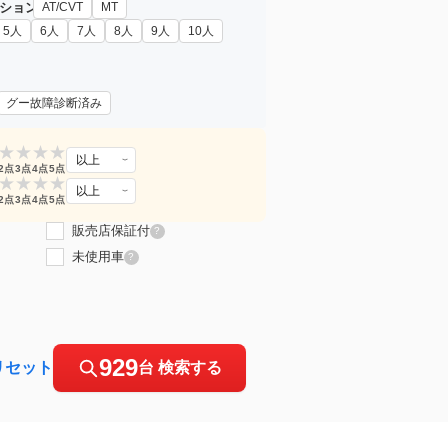
ション
AT/CVT
MT
5人
6人
7人
8人
9人
10人
グー故障診断済み
★
★
★
★
以上
2点
3点
4点
5点
★
★
★
★
以上
2点
3点
4点
5点
販売店保証付
?
未使用車
?
929
リセット
台 検索する