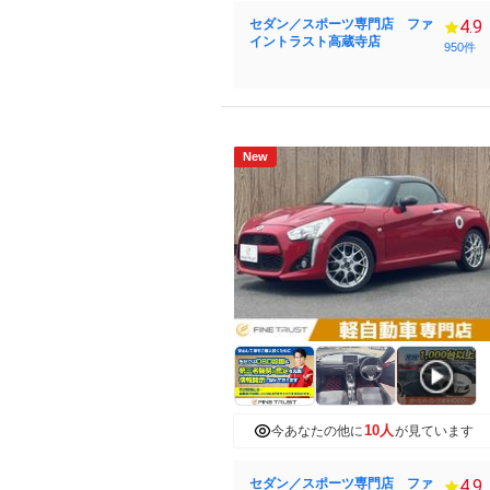
セダン／スポーツ専門店 ファ
4.9
イントラスト高蔵寺店
950件
New
10人
今あなたの他に
が見ています
セダン／スポーツ専門店 ファ
4.9