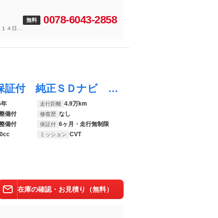
0078-6043-2858
無料
～１４日
コペン ローブ Ｓ ６ヶ月走行距離無制限保証付 純正ＳＤナビ フルセグＴＶ バックカメラ ＥＴＣ シートヒーター 禁煙車 スマートキー ＢＢＳ１６インチアルミホイール Ｂｌｕｅｔｏｏｔｈ ＵＳＢポート ＬＥＤヘッドライト
5年
4.9万km
走行距離
整備付
なし
修復歴
整備付
6ヶ月・走行無制限
保証付
0cc
CVT
ミッション
在庫の確認・お見積り（無料）