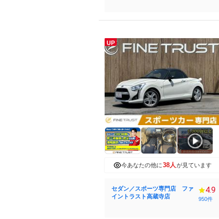
UP
38人
今あなたの他に
が見ています
セダン／スポーツ専門店 ファ
4.9
イントラスト高蔵寺店
950件