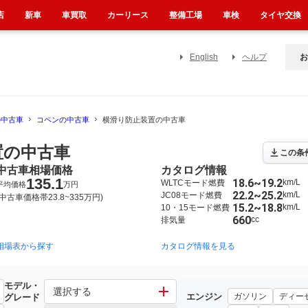
店
新車
車買取
カーリース
整備工場
車検
タイヤ交換
English
ヘルプ
お
の中古車
コペンの中古車
横滑り防止装置の中古車
置の中古車
この条
中古車相場価格
カタログ情報
135.1
18.6~19.2
km/L
WLTCモード燃費
平均価格
万円
22.2~25.2
km/L
JC08モード燃費
(中古車価格帯23.8~335万円)
15.2~18.8
km/L
10・15モード燃費
660
cc
排気量
相場表から探す
2002年6月~2012年9月（620）
カタログ情報を見る
2014年6月~（1024）
モデル・
選択する
エンジン
ガソリン
ディー
グレード