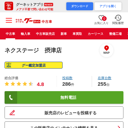
グーネットアプリ
RENEW
ダウンロード
アプリを開く
メアド不要で問い合わせ可能
0
お気に入り
閲覧履歴
中古車
輸入車
中古車販売店
新車
車買取
カーリース
整備工場
ネクステージ 摂津店
MAP
グー鑑定加盟店
総合評価
投稿数
在庫台数
286
255
4.8
件
台
無料電話
販売店のレビューを投稿する