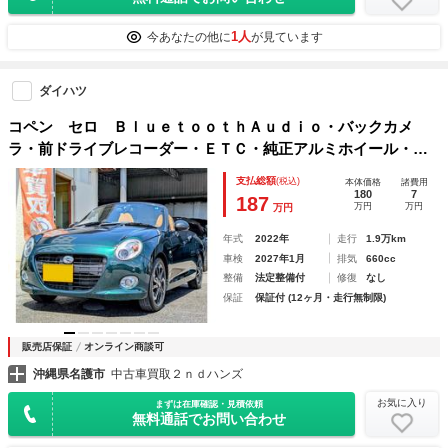
1人
今あなたの他に
が見ています
ダイハツ
コペン セロ ＢｌｕｅｔｏｏｔｈＡｕｄｉｏ・バックカメ
ラ・前ドライブレコーダー・ＥＴＣ・純正アルミホイール・シ
ートヒーター・レザーシート・純正ナビ・ラジオ・テレビ・Ｃ
支払総額
(税込)
本体価格
諸費用
Ｄ・ＤＶＤ・スマートキー・キーレスエントリー
180
7
187
万円
万円
万円
年式
2022年
走行
1.9万km
車検
2027年1月
排気
660cc
整備
法定整備付
修復
なし
保証
保証付 (12ヶ月・走行無制限)
販売店保証
オンライン商談可
沖縄県名護市
中古車買取２ｎｄハンズ
お気に入り
まずは在庫確認・見積依頼
無料通話でお問い合わせ