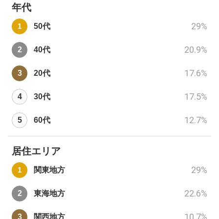
年代
29
%
50代
20.9
%
40代
17.6
%
20代
17.5
%
30代
12.7
%
60代
居住エリア
29
%
関東地方
22.6
%
東海地方
10.7
%
関西地方