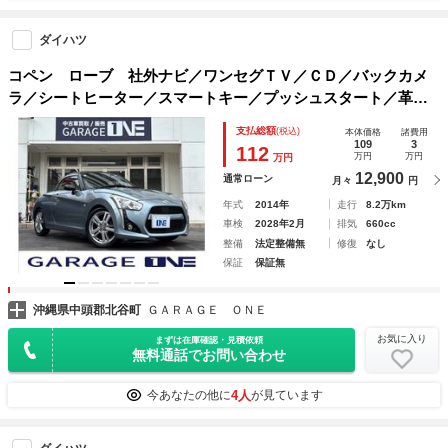
ダイハツ
コペン ローブ 社外ナビ／ワンセグＴＶ／ＣＤ／バックカメ
ラ／シートヒーター／スマートキー／プッシュスタート／革調
シートカバー／ステアリングスイッチ／ＬＥＤヘッドライト／
支払総額
(税込)
本体価格
諸費用
フォグランプ／純正１６インチＡＷ
109
3
112
万円
万円
万円
12,900
通常ローン
月々
円
年式
2014年
走行
8.2万km
車検
2028年2月
排気
660cc
整備
法定整備無
修復
なし
保証
保証無
沖縄県中頭郡北谷町
ＧＡＲＡＧＥ ＯＮＥ
お気に入り
まずは在庫確認・見積依頼
無料通話でお問い合わせ
4人
今あなたの他に
が見ています