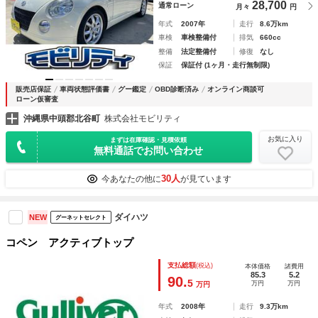
28,700
通常ローン
月々
円
年式
2007年
走行
8.6万km
車検
車検整備付
排気
660cc
整備
法定整備付
修復
なし
保証
保証付 (1ヶ月・走行無制限)
販売店保証
車両状態評価書
グー鑑定
OBD診断済み
オンライン商談可
ローン仮審査
沖縄県中頭郡北谷町
株式会社モビリティ
お気に入り
まずは在庫確認・見積依頼
無料通話でお問い合わせ
30人
今あなたの他に
が見ています
ダイハツ
NEW
グーネットセレクト
コペン アクティブトップ
支払総額
(税込)
本体価格
諸費用
85.3
5.2
90.
5
万円
万円
万円
年式
2008年
走行
9.3万km