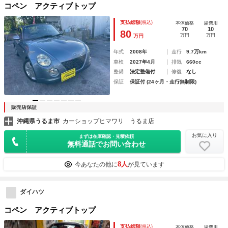
コペン アクティブトップ
支払総額
(税込)
本体価格
諸費用
70
10
80
万円
万円
万円
年式
2008年
走行
9.7万km
車検
2027年4月
排気
660cc
整備
法定整備付
修復
なし
保証
保証付 (24ヶ月・走行無制限)
販売店保証
沖縄県うるま市
カーショップヒマワリ うるま店
お気に入り
まずは在庫確認・見積依頼
無料通話でお問い合わせ
8人
今あなたの他に
が見ています
ダイハツ
コペン アクティブトップ
支払総額
(税込)
本体価格
諸費用