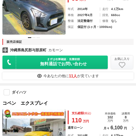
年式
2014年
走行
4.1万km
車検
2027年4月
排気
660cc
整備
法定整備付
修復
なし
保証
保証付 (1ヶ月・1000km)
販売店保証
沖縄県島尻郡与那原町
カモーン
お気に入り
まずは在庫確認・見積依頼
無料通話でお問い合わせ
11人
今あなたの他に
が見ています
ダイハツ
コペン エクスプレイ
支払総額
(税込)
本体価格
諸費用
102
8
110
万円
万円
万円
6,100
通常ローン
月々
円
年式
2014年
走行
6.3万km