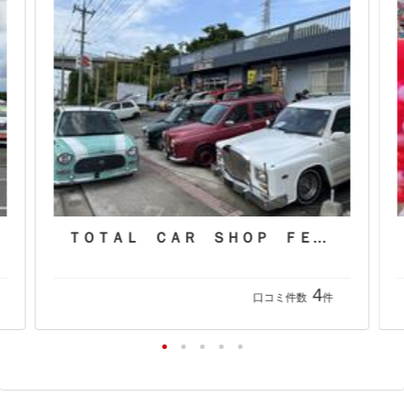
ＴＯＴＡＬ ＣＡＲ ＳＨＯＰ ＦＥＥＬ
4
口コミ件数
件