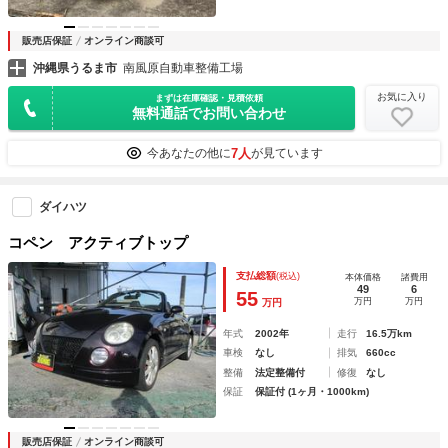
販売店保証
オンライン商談可
沖縄県うるま市
南風原自動車整備工場
お気に入り
まずは在庫確認・見積依頼
無料通話でお問い合わせ
7人
今あなたの他に
が見ています
ダイハツ
コペン アクティブトップ
支払総額
(税込)
本体価格
諸費用
49
6
55
万円
万円
万円
年式
2002年
走行
16.5万km
車検
なし
排気
660cc
整備
法定整備付
修復
なし
保証
保証付 (1ヶ月・1000km)
販売店保証
オンライン商談可