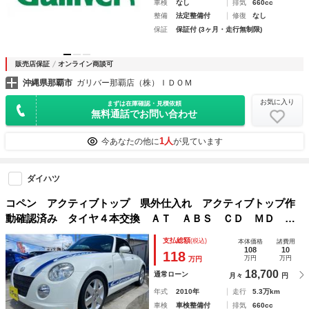
車検
なし
排気
660cc
整備
法定整備付
修復
なし
保証
保証付 (3ヶ月・走行無制限)
販売店保証
オンライン商談可
沖縄県那覇市
ガリバー那覇店（株）ＩＤＯＭ
お気に入り
まずは在庫確認・見積依頼
無料通話でお問い合わせ
1人
今あなたの他に
が見ています
ダイハツ
コペン アクティブトップ 県外仕入れ アクティブトップ作
動確認済み タイヤ４本交換 ＡＴ ＡＢＳ ＣＤ ＭＤ ア
ルミホイール 衝突安全ボディ エアコン パワーステアリン
支払総額
(税込)
本体価格
諸費用
グ パワーウィンドウ
108
10
118
万円
万円
万円
18,700
通常ローン
月々
円
年式
2010年
走行
5.3万km
車検
車検整備付
排気
660cc