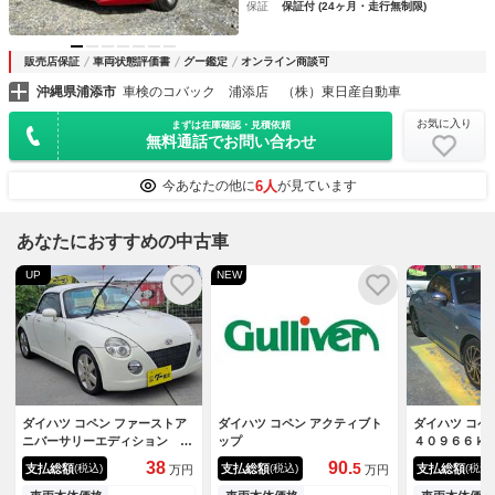
保証
保証付 (24ヶ月・走行無制限)
販売店保証
車両状態評価書
グー鑑定
オンライン商談可
沖縄県浦添市
車検のコバック 浦添店 （株）東日産自動車
お気に入り
まずは在庫確認・見積依頼
無料通話でお問い合わせ
6人
今あなたの他に
が見ています
あなたにおすすめの中古車
UP
NEW
ダイハツ コペン ファーストア
ダイハツ コペン アクティブト
ダイハツ コペ
ニバーサリーエディション 安
ップ
４０９６６ｋ
全ボディオートマ、ターホエン
ナビバックカ
38
90.
5
支払総額
支払総額
支払総額
(税込)
(税込)
(税込)
万円
万円
ジン純正アルミ
ｏｔｈ