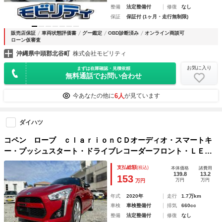
整備
法定整備付
修復
なし
保証
保証付 (1ヶ月・走行無制限)
販売店保証
車両状態評価書
グー鑑定
OBD診断済み
オンライン商談可
ローン仮審査
沖縄県中頭郡北谷町
株式会社モビリティ
お気に入り
まずは在庫確認・見積依頼
無料通話でお問い合わせ
6人
今あなたの他に
が見ています
ダイハツ
コペン ローブ ｃｌａｒｉｏｎＣＤオーディオ・スマートキ
ー・プッシュスタート・ドライブレコーダーフロント・ＬＥＤ
ヘッドライト・オートライト・シートヒーター・アイドリング
支払総額
(税込)
本体価格
諸費用
ストップ・衝突安全ボディ・盗難防止
139.8
13.2
153
万円
万円
万円
年式
2020年
走行
1.7万km
車検
車検整備付
排気
660cc
整備
法定整備付
修復
なし