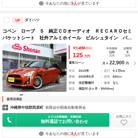
9人
今あなたの他に
が見ています
ダイハツ
UP
コペン ローブ Ｓ 純正ＣＤオーディオ ＲＥＣＡＲＯセミ
バケットシート 社外アルミホイール ビルシュタイン パド
ルシフト 電動ハードトップ
支払総額
(税込)
本体価格
諸費用
120
5
125
万円
万円
万円
22,900
通常ローン
月々
円
年式
2015年
走行
9.1万km
車検
2028年6月
排気
660cc
整備
法定整備付
修復
なし
保証
保証付 (3ヶ月・5000km)
販売店保証
沖縄県中頭郡西原町
有限会社昭南自動車商会
お気に入り
まずは在庫確認・見積依頼
無料通話でお問い合わせ
8人
今あなたの他に
が見ています