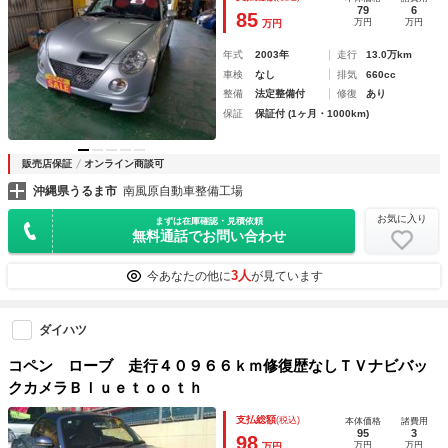
79
6
85
万円
万円
万円
年式
2003年
走行
13.0万km
車検
なし
排気
660cc
整備
法定整備付
修復
あり
保証
保証付 (1ヶ月・1000km)
販売店保証
オンライン商談可
沖縄県うるま市
南風原自動車整備工場
お気に入り
まずは在庫確認・見積依頼
無料通話でお問い合わせ
3人
今あなたの他に
が見ています
ダイハツ
コペン ローブ 走行４０９６６ｋｍ修復歴なしＴＶナビバッ
クカメラＢｌｕｅｔｏｏｔｈ
支払総額
(税込)
本体価格
諸費用
95
3
98
万円
万円
万円