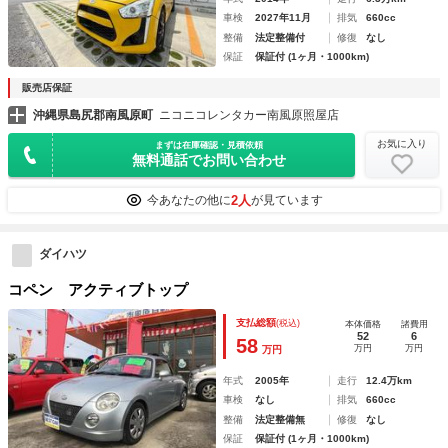
車検
2027年11月
排気
660cc
整備
法定整備付
修復
なし
保証
保証付 (1ヶ月・1000km)
販売店保証
沖縄県島尻郡南風原町
ニコニコレンタカー南風原照屋店
お気に入り
まずは在庫確認・見積依頼
無料通話でお問い合わせ
2人
今あなたの他に
が見ています
ダイハツ
コペン アクティブトップ
支払総額
(税込)
本体価格
諸費用
52
6
58
万円
万円
万円
年式
2005年
走行
12.4万km
車検
なし
排気
660cc
整備
法定整備無
修復
なし
保証
保証付 (1ヶ月・1000km)