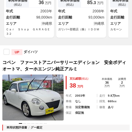
車両本体価格
車両本体価格
車両本体価格
36
85.
3
万円
万円
(税込)
(税込)
(税込)
年式
2003年
年式
2008年
年式
走行距離
98,000km
走行距離
93,000km
走行距離
エリア
沖縄県
エリア
沖縄県
エリア
Ｃａｒ Ｓｈｏｐ ＧＡＲＡＧＥ
ガリバー那覇店（株）ＩＤＯＭ
カモーン
３２
ダイハツ
UP
コペン ファーストアニバーサリーエディション 安全ボディ
オートマ、ターホエンジン純正アルミ
支払総額
(税込)
本体価格
諸費用
36
2
38
万円
万円
万円
年式
2003年
走行
9.8万km
車検
なし
排気
660cc
整備
法定整備無
修復
あり
保証
保証無
車両状態評価書
グー鑑定