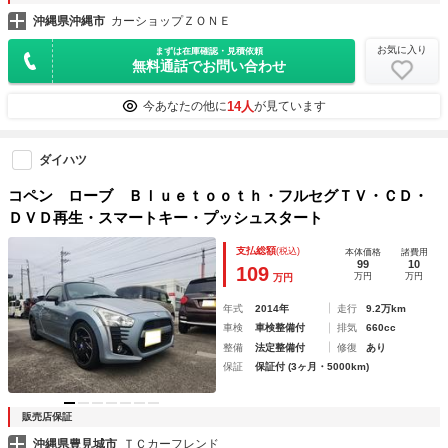
沖縄県沖縄市
カーショップＺＯＮＥ
お気に入り
まずは在庫確認・見積依頼
無料通話でお問い合わせ
14人
今あなたの他に
が見ています
ダイハツ
コペン ローブ Ｂｌｕｅｔｏｏｔｈ・フルセグＴＶ・ＣＤ・
ＤＶＤ再生・スマートキー・プッシュスタート
支払総額
(税込)
本体価格
諸費用
99
10
109
万円
万円
万円
年式
2014年
走行
9.2万km
車検
車検整備付
排気
660cc
整備
法定整備付
修復
あり
保証
保証付 (3ヶ月・5000km)
販売店保証
沖縄県豊見城市
ＴＣカーフレンド