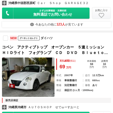
沖縄県中頭郡西原町
Ｃａｒ Ｓｈｏｐ ＧＡＲＡＧＥ３２
お気に入り
まずは在庫確認・見積依頼
無料通話でお問い合わせ
123人
今あなたの他に
が見ています
ダイハツ
NEW
グーネットセレクト
コペン アクティブトップ オープンカー ５速ミッション
ＨＩＤライト フォグランプ ＣＤ ＤＶＤ Ｂｌｕｅｔｏｏ
ｔｈ
支払総額
(税込)
本体価格
諸費用
59
10
69
万円
万円
万円
年式
2007年
走行
12.5万km
車検
車検整備付
排気
660cc
整備
法定整備付
修復
あり
保証
保証付 (1ヶ月・1000km)
販売店保証
沖縄県沖縄市
ＡＵＴＯＳＨＯＰ せでゅーすおーと