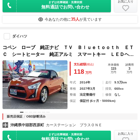
お気に入り
まずは在庫確認・見積依頼
無料通話でお問い合わせ
35人
今あなたの他に
が見ています
ダイハツ
コペン ローブ 純正ナビ ＴＶ Ｂｌｕｅｔｏｏｔｈ ＥＴ
Ｃ シートヒーター 純正アルミ スマートキー ＬＥＤヘッ
ドライト 衝突安全ボディ
支払総額
(税込)
本体価格
諸費用
115
3
118
万円
万円
万円
年式
2014年
走行
9.5万km
車検
2027年3月
排気
660cc
整備
法定整備付
修復
なし
保証
保証付 (6ヶ月・5000km)
販売店保証
OBD診断済み
沖縄県中頭郡西原町
カーステーション プラスＯＮＥ
お気に入り
まずは在庫確認・見積依頼
無料通話でお問い合わせ