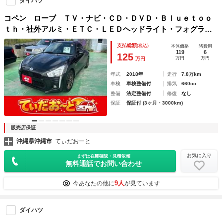
ダイハツ
コペン ローブ ＴＶ・ナビ・ＣＤ・ＤＶＤ・Ｂｌｕｅｔｏｏ
ｔｈ・社外アルミ・ＥＴＣ・ＬＥＤヘッドライト・フォグラン
プ
支払総額
(税込)
本体価格
諸費用
119
6
125
万円
万円
万円
年式
2018年
走行
7.8万km
車検
車検整備付
排気
660cc
整備
法定整備付
修復
なし
保証
保証付 (3ヶ月・3000km)
販売店保証
沖縄県沖縄市
てぃだおーと
お気に入り
まずは在庫確認・見積依頼
無料通話でお問い合わせ
9人
今あなたの他に
が見ています
ダイハツ