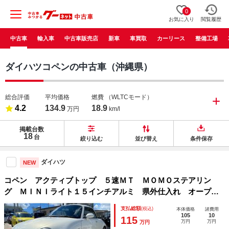
0
お気に入り
閲覧履歴
中古車
輸入車
中古車販売店
新車
車買取
カーリース
整備工場
ダイハツコペンの中古車（沖縄県）
総合評価
平均価格
燃費
（WLTCモード）
4.2
134.9
18.9
万円
km/l
掲載台数
18
台
絞り込む
並び替え
条件保存
ダイハツ
NEW
コペン アクティブトップ ５速ＭＴ ＭＯＭＯステアリン
グ ＭＩＮＩライト１５インチアルミ 県外仕入れ オープン
カー ＥＴＣ ナビ 衝突安全ボディ ＡＢＳ エアコン パ
支払総額
(税込)
本体価格
諸費用
ワーステアリング パワーウィンドウ
105
10
115
万円
万円
万円