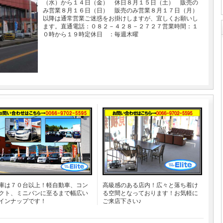
（水）から１４日（金） 休日８月１５日（土） 販売の
み営業８月１６日（日） 販売のみ営業８月１７日（月）
以降は通常営業ご迷惑をお掛けしますが、宜しくお願いし
ます。直通電話：０８２－４２８－２７２７営業時間：１
０時から１９時定休日 ：毎週木曜
庫は７０台以上！軽自動車、コン
高級感のある店内！広々と落ち着け
クト、ミニバンに至るまで幅広い
る空間となっております！お気軽に
インナップです！
ご来店下さい♪