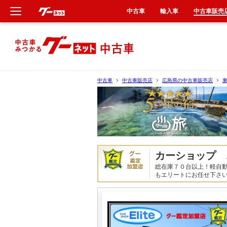
中古車
輸入車
中古車販売
新車
中古車
中古車
中古車販売店
広島県の中古車販売店
輸入車
クルマ買取
カーリース
カーショップ 
総在庫７０台以上！軽自
タイヤ交換
もエリートにお任せ下さい
整備工場
車検