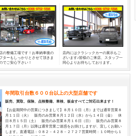
店の整備工場です！お車納車後の
店内にはクラシックカーの展示もご
フターもしっかりとさせて頂きま
ざいます♪皆様のご来店、スタッフ一
のでご安心下さい！
同心よりお待ちしております。
年間取引台数６００台以上の大型店舗です
販売、買取、保険、点検整備、車検、板金すべてご対応出来ます！
【お盆期間中の営業につきまして】８月１０日（月）までは通常営業８
月１１日（火） 販売のみ営業８月１２日（水）から１４日（金） 休
日８月１５日（土） 販売のみ営業８月１６日（日） 販売のみ営業８
月１７日（月）以降は通常営業ご迷惑をお掛けしますが、宜しくお願い
します。直通電話：０８２－４２８－２７２７営業時間：１０時から１