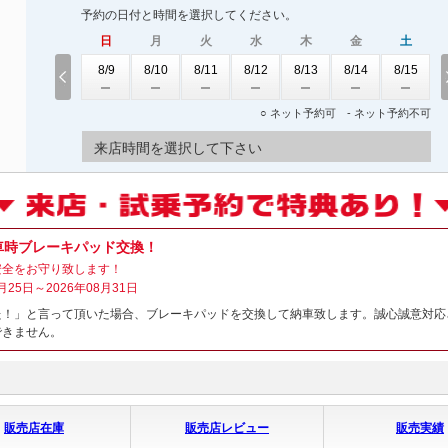
予約の日付と時間を選択してください。
日
月
火
水
木
金
土
8/9
8/10
8/11
8/12
8/13
8/14
8/15
○ ネット予約可 - ネット予約不可
来店時間を選択して下さい
車時ブレーキパッド交換！
安全をお守り致します！
月25日～2026年08月31日
た！」と言って頂いた場合、ブレーキパッドを交換して納車致します。誠心誠意対応
できません。
販売店在庫
販売店レビュー
販売実績