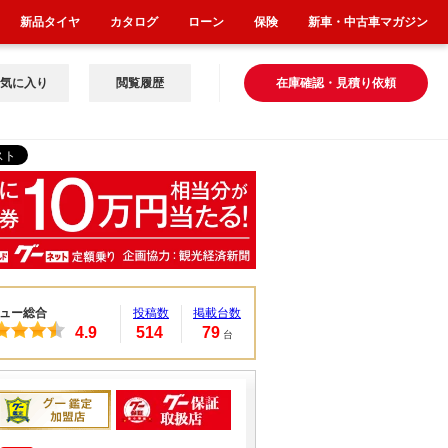
新品タイヤ
カタログ
ローン
保険
新車・中古車マガジン
気に入り
閲覧履歴
在庫確認・見積り依頼
ュー総合
投稿数
掲載台数
4.9
514
79
台