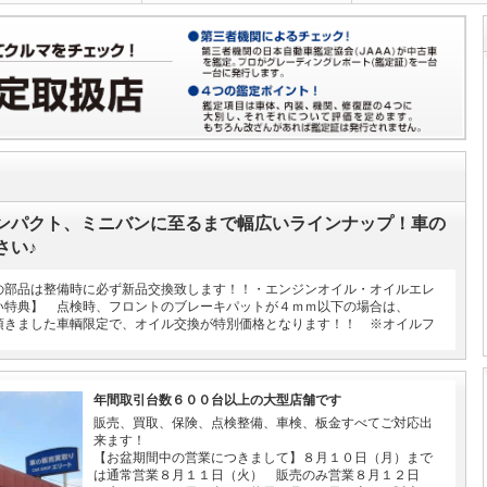
ンパクト、ミニバンに至るまで幅広いラインナップ！車の
さい♪
の部品は整備時に必ず新品交換致します！！・エンジンオイル・オイルエレ
い特典】 点検時、フロントのブレーキパットが４ｍｍ以下の場合は、
頂きました車輌限定で、オイル交換が特別価格となります！！ ※オイルフ
年間取引台数６００台以上の大型店舗です
販売、買取、保険、点検整備、車検、板金すべてご対応出
来ます！
【お盆期間中の営業につきまして】８月１０日（月）まで
は通常営業８月１１日（火） 販売のみ営業８月１２日