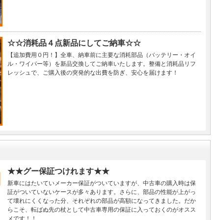
☆☆消耗品４点新品にしてご納車☆☆
【追加費用０円！】全車、納車前に主要な消耗部品（バッテリー・オイ
ル・ワイパー等）を新品交換してご納車いたします。整備と消耗品リフ
レッシュで、ご購入後の突発的な出費を防ぎ、安心を届けます！
★★グー保証つけれます★★
新車にはたいていメーカー保証がついていますが、中古車の購入時は保
証がついていないケースが多々あります。さらに、部品の性能が上がっ
て壊れにくくなった分、それぞれの部品が高額になってきました。だか
らこそ、転ばぬ先の杖として中古車専用の保証に入っておくのがオスス
メです！！