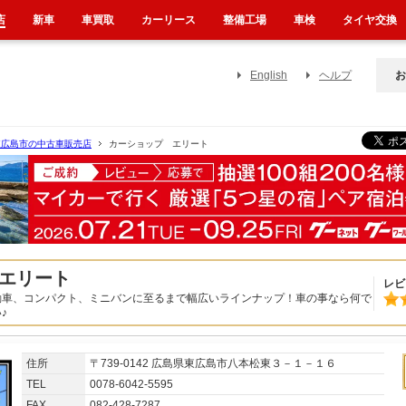
店
新車
車買取
カーリース
整備工場
車検
タイヤ交換
English
ヘルプ
お
東広島市の中古車販売店
カーショップ エリート
エリート
レビ
動車、コンパクト、ミニバンに至るまで幅広いラインナップ！車の事なら何で
♪
住所
〒739-0142 広島県東広島市八本松東３－１－１６
TEL
0078-6042-5595
FAX
082-428-7287