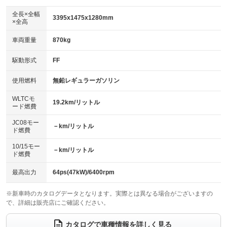
ダウンヒルアシストコントロール
アルミホイール：16インチ
：装備なし
：装備あり
全長×全幅
3395x1475x1280mm
×全高
パワーウィンドウ
盗難防止システム
革シート
ハーフレザーシート
：装備あり
：装備あり
：装備あり
：装備なし
車両重量
870kg
アイドリングストップ
ドライブレコーダー
キーレス
LEDヘッドランプ
：装備あり
：装備あり
：装備あり
：装備あり
USB入力端子
Bluetooth接続
駆動形式
FF
HID(キセノンライト)
ポータブルナビ
：装備なし
：装備あり
：装備なし
：装備なし
100V電源
クリーンディーゼル
バックカメラ
ETC
使用燃料
無鉛レギュラーガソリン
：装備なし
：装備なし
：装備あり
：装備あり
センターデフロック
エアロ
スマートキー
：装備なし
WLTCモ
：装備なし
：装備あり
19.2km/リットル
ード燃費
レンタカーアップ
展示・試乗車
ローダウン
ランフラットタイヤ
：装備なし
：装備なし
：装備なし
：装備なし
JC08モー
－km/リットル
ド燃費
電動格納ミラー
パワーシート
3列シート
：装備なし
：装備なし
：装備なし
10/15モー
装備略号／用語解説
－km/リットル
ベンチシート
フルフラットシート
ド燃費
：装備なし
：装備なし
チップアップシート
オットマン
：装備なし
：装備なし
最高出力
64ps(47kW)/6400rpm
電動格納サードシート
シートヒーター
：装備なし
：装備あり
※新車時のカタログデータとなります。実際とは異なる場合がございますの
で、詳細は販売店にご確認ください。
ウォークスルー
後席モニター
：装備なし
：装備なし
電動リアゲート
フロントカメラ
カタログで車種情報を詳しく見る
：装備なし
：装備なし