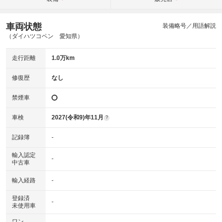
車両状態
装備略号／用語解説
（ダイハツコペン 愛知県）
走行距離
1.0万km
修復歴
なし
禁煙車
車検
2027(令和9)年11月
?
記録簿
-
輸入認定
-
中古車
輸入経路
-
登録済
-
未使用車
ワン