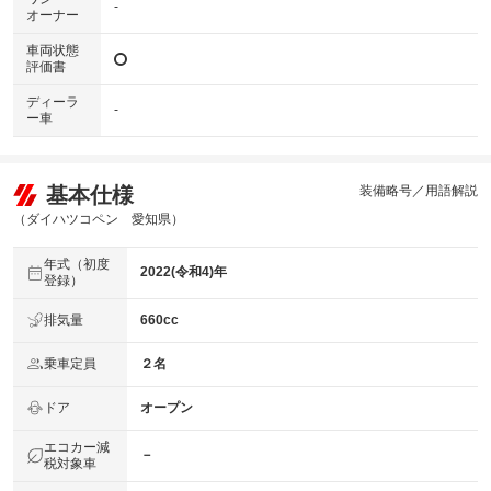
-
オーナー
車両状態
評価書
ディーラ
-
ー車
基本仕様
装備略号／用語解説
（ダイハツコペン 愛知県）
年式（初度
2022(令和4)年
登録）
排気量
660cc
乗車定員
２名
ドア
オープン
エコカー減
－
税対象車