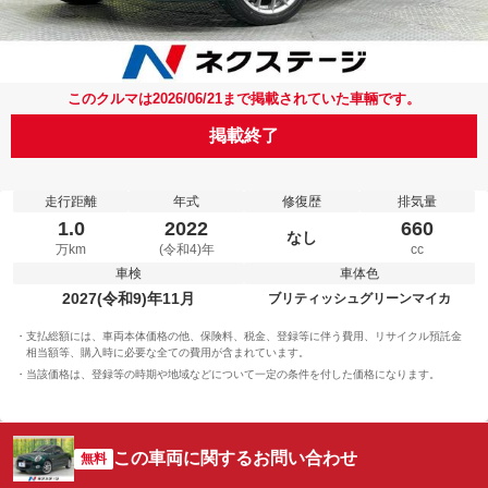
このクルマは2026/06/21まで掲載されていた車輛です。
掲載終了
走行距離
年式
修復歴
排気量
1.0
2022
660
なし
万km
(令和4)年
cc
車検
車体色
2027(令和9)年11月
ブリティッシュグリーンマイカ
支払総額には、車両本体価格の他、保険料、税金、登録等に伴う費用、リサイクル預託金
相当額等、購入時に必要な全ての費用が含まれています。
当該価格は、登録等の時期や地域などについて一定の条件を付した価格になります。
この車両に関するお問い合わせ
無料