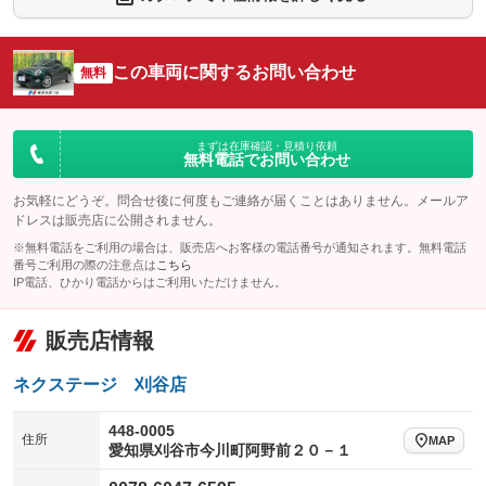
シートエアコン
全周囲カメラ
：装備なし
：装備なし
サイドカメラ
ルーフレール
この車両に関するお問い合わせ
：装備なし
無料
：装備なし
エアサスペンション
ヘッドライトウォッシャー
：装備なし
：装備なし
装備略号／用語解説
まずは在庫確認・見積り依頼
無料電話でお問い合わせ
お気軽にどうぞ。問合せ後に何度もご連絡が届くことはありません。メールア
ドレスは販売店に公開されません。
※無料電話をご利用の場合は、販売店へお客様の電話番号が通知されます。無料電話
番号ご利用の際の注意点は
こちら
IP電話、ひかり電話からはご利用いただけません。
販売店情報
ネクステージ 刈谷店
448-0005
住所
MAP
愛知県刈谷市今川町阿野前２０－１