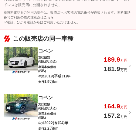
ドレスは販売店に公開されません。
※無料電話をご利用の場合は、販売店へお客様の電話番号が通知されます。無料電話
番号ご利用の際の注意点は
こちら
IP電話、ひかり電話からはご利用いただけません。
この販売店の同一車種
コペン
支払総額
189.9
万円
(税込)(リ済込)
車両本体価格
181.9
万円
(税込)
2019(平成31)年
年式
1.9万km
走行
コペン
支払総額
164.9
万円
(税込)(リ済込)
車両本体価格
157.2
万円
(税込)
2022(令和4)年
年式
2.2万km
走行