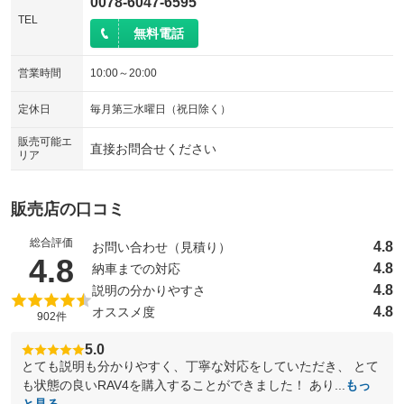
0078-6047-6595
TEL
無料電話
営業時間
10:00～20:00
定休日
毎月第三水曜日（祝日除く）
販売可能エ
直接お問合せください
リア
販売店の口コミ
総合評価
4.8
お問い合わせ（見積り）
（5点満点中）
4.8
4.8
納車までの対応
4.8
説明の分かりやすさ
4.8
オススメ度
902件
5.0
とても説明も分かりやすく、丁寧な対応をしていただき、 とて
も状態の良いRAV4を購入することができました！ あり...
もっ