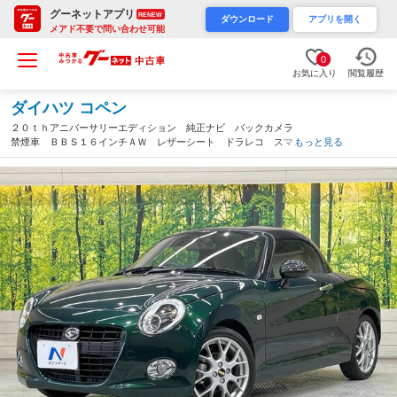
グーネットアプリ
RENEW
ダウンロード
アプリを開く
メアド不要で問い合わせ可能
0
お気に入り
閲覧履歴
ダイハツ コペン
２０ｔｈアニバーサリーエディション 純正ナビ バックカメラ
禁煙車 ＢＢＳ１６インチＡＷ レザーシート ドラレコ スマー
もっと見る
トキー ＬＥＤヘッド ＥＴＣ オートライト オートエアコン
Ｂｌｕｅｔｏｏｔｈ ＣＤ ＤＶＤ再生 フルセグ（愛知県）