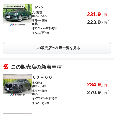
コペン
グーネットセレクト
支払総額
231.9
万円
(税込)(リ済込)
車両本体価格
223.9
万円
(税込)
2022(令和4)年
年式
1.2万km
走行
この販売店の在庫一覧を見る
この販売店の新着車種
ＣＸ－６０
支払総額
284.9
万円
(税込)(リ済込)
車両本体価格
270.9
万円
(税込)
2023(令和5)年
年式
2.3万km
走行