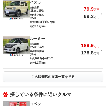
ハスラー
支払総額
79.9
万円
(税込)(リ済込)
車両本体価格
69.2
万円
(税込)
2015(平成27)年
年式
8.1万km
走行
ルーミー
支払総額
189.9
万円
(税込)(リ済込)
車両本体価格
178.8
万円
(税込)
2022(令和4)年
年式
3.1万km
走行
この販売店の在庫一覧を見る
探している条件に近いクルマ
コペン