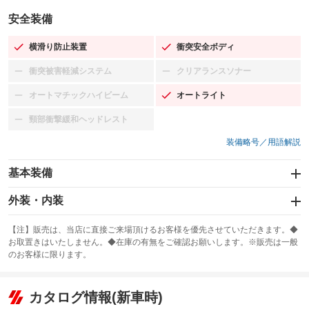
安全装備
横滑り防止装置
衝突安全ボディ
：装備あり
：装備あり
衝突被害軽減システム
クリアランスソナー
：装備なし
：装備なし
オートマチックハイビーム
オートライト
：装備なし
：装備あり
頸部衝撃緩和ヘッドレスト
：装備なし
装備略号／用語解説
基本装備
エアバッグ：運転席/助手席
外装・内装
：装備あり
スライドドア
カーナビ：SDナビ
：装備なし
：装備あり
【注】販売は、当店に直接ご来場頂けるお客様を優先させていただきます。◆
お取置きはいたしません。◆在庫の有無をご確認お願いします。※販売は一般
サンルーフ
ABS
TV：フルセグ
：装備なし
：装備あり
：装備あり
のお客様に限ります。
エアコン
Wエアコン
オーディオ：CDまたはCDチェンジャー
：装備あり
：装備なし
：装備あり
リフトアップ
パワーステアリング
カタログ情報(新車時)
ビジュアル：-／DVD再生
：装備なし
：装備あり
：装備あり