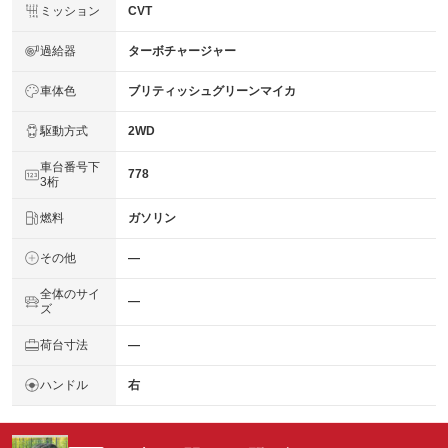
ミッション
CVT
過給器
ターボチャージャー
車体色
ブリティッシュグリーンマイカ
駆動方式
2WD
車台番号下
778
3桁
燃料
ガソリン
その他
―
全体のサイ
―
ズ
荷台寸法
―
ハンドル
右