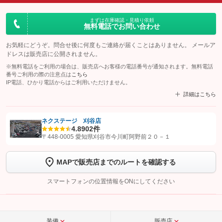
まずは在庫確認・見積り依頼
無料電話でお問い合わせ
お気軽にどうぞ。問合せ後に何度もご連絡が届くことはありません。 メールア
ドレスは販売店に公開されません。
※無料電話をご利用の場合は、販売店へお客様の電話番号が通知されます。無料電話
番号ご利用の際の注意点は
こちら
IP電話、ひかり電話からはご利用いただけません。
詳細はこちら
ネクステージ 刈谷店
4.8
902件
【STEP1】
認証画面でグーネットを友だち追加してから「許可する」ボタンを押
〒448-0005 愛知県刈谷市今川町阿野前２０－１
します
MAPで販売店までのルートを確認する
【STEP2】
トーク画面で
ボタンをタップして問い合わせを
完了してください。
スマートフォンの位置情報をONにしてください
こちら
装備
販売店