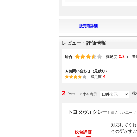
販売店詳細
レビュー・評価情報
3.8
総合
満足度
（「普
★お問い合わせ（見積り）
4
満足度
2
投
件中 1~2件を表示
トヨタヴォクシー
を購入したユーザ
対応してくれ
その所がすご
総合評価