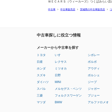
ＷＥＣＡＲＳ（ウィーカーズ）つくばみらい店
中古車
中古車販売店
茨城県の中古車販売店
中古車探しに役立つ情報
メーカーから中古車を探す
トヨタ
いすゞ
シボレー
日産
レクサス
ボルボ
ホンダ
ミツオカ
アウディ
スズキ
日野
ポルシェ
ダイハツ
MINI
ジープ
スバル
メルセデス・ベンツ
ジャガー
三菱
フォルクスワーゲン
プジョー
マツダ
BMW
アルファロメオ