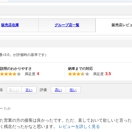
販売店在庫
グループ店一覧
販売店レビ
通=3.0」が評価時の基準です）
説明のわかりやすさ
納車までの対応
4
3.5
満足度
満足度
稿
新しい
古い
評価
高い
低い
ー たか
た営業の方の接客は良かったです。ただ、直しておいて欲しいと言った
く残念だったかなと思います。
レビューを詳しく見る