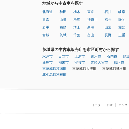
地域から中古車を探す
北海道
秋田
栃木
東京
石川
岐阜
青森
山形
群馬
神奈川
福井
静岡
岩手
福島
埼玉
新潟
山梨
愛知
宮城
茨城
千葉
富山
長野
三重
茨城県の中古車販売店を市区町村から探す
水戸市
日立市
土浦市
古河市
石岡市
結
鹿嶋市
潮来市
守谷市
常陸大宮市
那珂市
東茨城郡茨城町
東茨城郡大洗町
東茨城郡城里町
北相馬郡利根町
トヨタ
日産
ホンダ