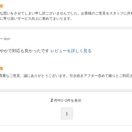
答
な思いをさせてしまい申し訳ございませんでした。お客様のご意見をスタッフに共
に寄り添いサービス向上に努めてまいります。
 don
やかで対応も良かったです
レビューを詳しく見る
答
は貴重なご意見、誠にありがとうございます。引き続きアフター含めて確りとご対応
2
件中
1~2
件を表示
1