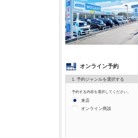
マガジン
車カタログ
自動車ローン
保険
オンライン予約
レビュー
1. 予約ジャンルを選択する
価格相場
予約する内容を選択してください。
来店
教習所
オンライン商談
用語集