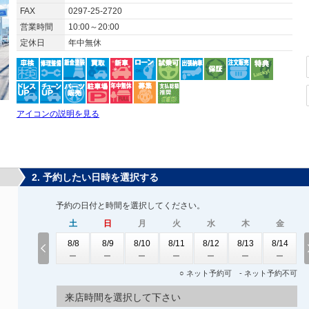
FAX
0297-25-2720
営業時間
10:00～20:00
定休日
年中無休
アイコンの説明を見る
2. 予約したい日時を選択する
予約の日付と時間を選択してください。
土
日
月
火
水
木
金
8/8
8/9
8/10
8/11
8/12
8/13
8/14
○ ネット予約可 - ネット予約不可
来店時間を選択して下さい