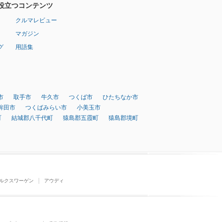
役立つコンテンツ
クルマレビュー
マガジン
グ
用語集
市
取手市
牛久市
つくば市
ひたちなか市
鉾田市
つくばみらい市
小美玉市
町
結城郡八千代町
猿島郡五霞町
猿島郡境町
ルクスワーゲン
アウディ