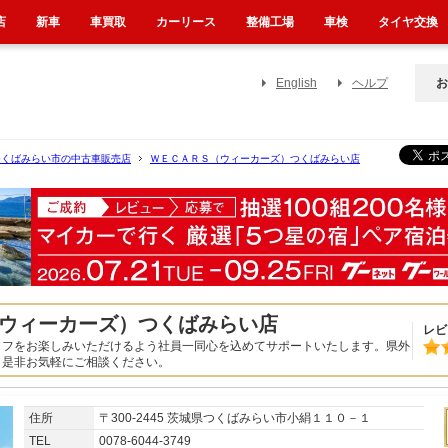
店
新車
車買取
カーリース
整備工場
車検
タイヤ交換
English
ヘルプ
お
つくばみらい市の中古車販売店
ＷＥＣＡＲＳ（ウィーカーズ）つくばみらい店
ウィーカーズ）つくばみらい店
レビ
イフをお楽しみいただけるよう社員一同心を込めてサポートいたします。県外
！是非お気軽にご相談ください。
住所
〒300-2445 茨城県つくばみらい市小絹１１０－１
TEL
0078-6044-3749