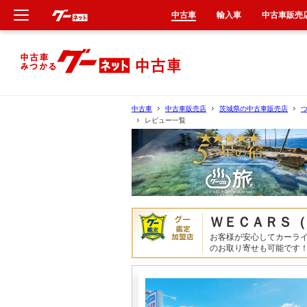
中古車
輸入車
中古車販売
新車
中古車
中古車
中古車販売店
茨城県の中古車販売店
レビュー一覧
輸入車
クルマ買取
カーリース
ＷＥＣＡＲＳ（
タイヤ交換
お客様が安心してカーラ
のお取り寄せも可能です
整備工場
車検