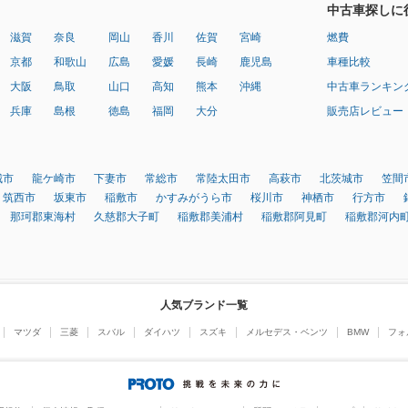
中古車探しに
滋賀
奈良
岡山
香川
佐賀
宮崎
燃費
京都
和歌山
広島
愛媛
長崎
鹿児島
車種比較
大阪
鳥取
山口
高知
熊本
沖縄
中古車ランキン
兵庫
島根
徳島
福岡
大分
販売店レビュー
城市
龍ケ崎市
下妻市
常総市
常陸太田市
高萩市
北茨城市
笠間
筑西市
坂東市
稲敷市
かすみがうら市
桜川市
神栖市
行方市
那珂郡東海村
久慈郡大子町
稲敷郡美浦村
稲敷郡阿見町
稲敷郡河内
人気ブランド一覧
マツダ
三菱
スバル
ダイハツ
スズキ
メルセデス・ベンツ
BMW
フォ