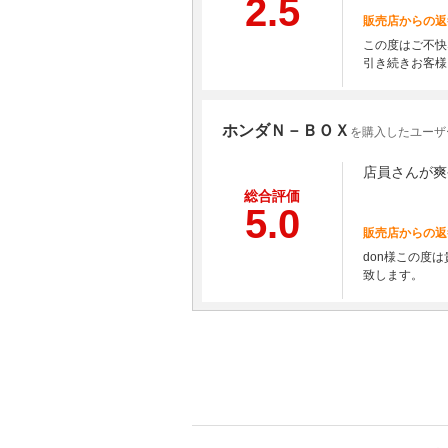
2.5
販売店からの返
この度はご不快
引き続きお客様
ホンダＮ－ＢＯＸ
を購入したユーザー
店員さんが爽
総合評価
5.0
販売店からの返
don様この度
致します。