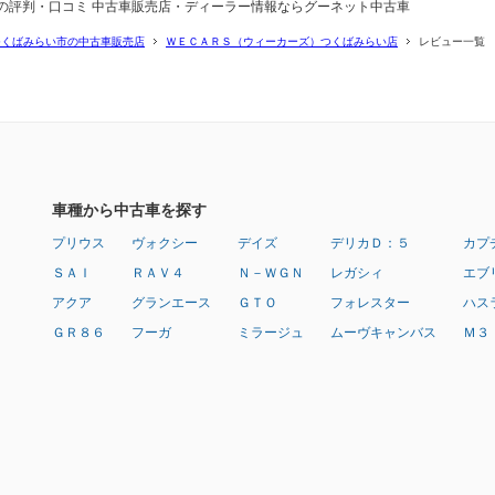
の評判・口コミ 中古車販売店・ディーラー情報ならグーネット中古車
つくばみらい市の中古車販売店
ＷＥＣＡＲＳ（ウィーカーズ）つくばみらい店
レビュー一覧
車種から中古車を探す
プリウス
ヴォクシー
デイズ
デリカＤ：５
カプ
ＳＡＩ
ＲＡＶ４
Ｎ－ＷＧＮ
レガシィ
エブ
アクア
グランエース
ＧＴＯ
フォレスター
ハス
ＧＲ８６
フーガ
ミラージュ
ムーヴキャンバス
Ｍ３