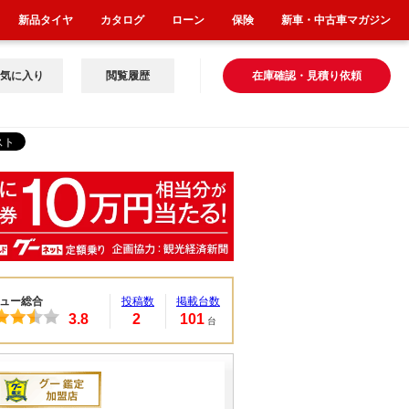
新品タイヤ
カタログ
ローン
保険
新車・中古車マガジン
気に入り
閲覧履歴
在庫確認・見積り依頼
ュー総合
投稿数
掲載台数
3.8
2
101
台